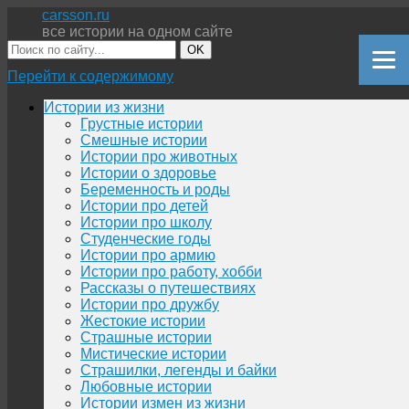
carsson.ru
все истории на одном сайте
OK
Перейти к содержимому
Истории из жизни
Грустные истории
Смешные истории
Истории про животных
Истории о здоровье
Беременность и роды
Истории про детей
Истории про школу
Студенческие годы
Истории про армию
Истории про работу, хобби
Рассказы о путешествиях
Истории про дружбу
Жестокие истории
Страшные истории
Мистические истории
Страшилки, легенды и байки
Любовные истории
Истории измен из жизни