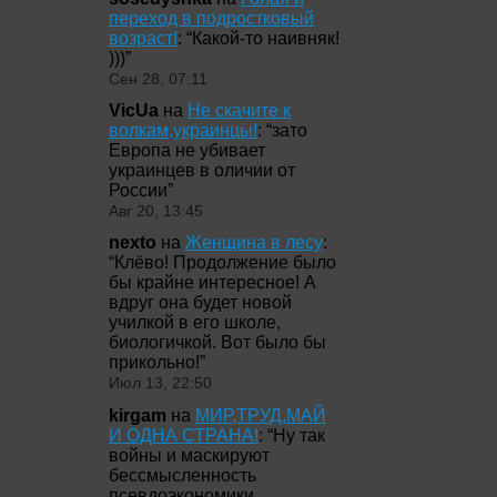
переход в подростковый
возраст!
: “
Какой-то наивняк!
)))
”
Сен 28, 07:11
VicUa
на
Не скачите к
волкам,украинцы!
: “
зато
Европа не убивает
украинцев в оличии от
России
”
Авг 20, 13:45
nexto
на
Женщина в лесу
:
“
Клёво! Продолжение было
бы крайне интересное! А
вдруг она будет новой
училкой в его школе,
биологичкой. Вот было бы
прикольно!
”
Июл 13, 22:50
kirgam
на
МИР,ТРУД,МАЙ
И ОДНА СТРАНА!
: “
Ну так
войны и маскируют
бессмысленность
псевдоэкономики,