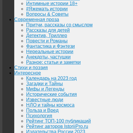
Интимные истории 18+
#Яжемать истории
Вопросы & Советы
Современная проза
Притчи, рассказы со смыслом
Рассказы для детей
Детектив, Триллер
Повести и Романы
Фантастика и Фэнтези
Нереальные истории
Анекдоты, частушки
Разное: статьи и заметки
Стихи и поэзия
Интересное
Календарь на 2023 год
Загадки и Тайны
Мифы и Легенды
Исторические события
Известные люди
НЛО и тайны космоса
Польза и Вред
Психология
Рейтинг ТОП-100 публикаций
Рейтинг авторов IstoriiPro.ru
Издательства России 2023