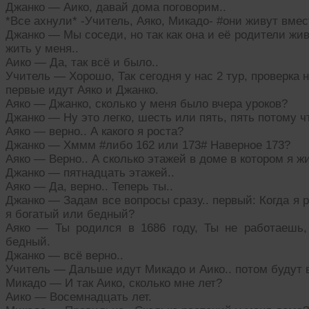
Джанко — Аико, давай дома поговорим..
*Все ахнули* -Учитель, Аяко, Микадо- #они живут вмес
Джанко — Мы соседи, но так как она и её родители жи
жить у меня..
Аико — Да, так всё и было..
Учитель — Хорошо, Так сегодня у нас 2 тур, проверка н
первые идут Аяко и Джанко.
Аяко — Джанко, сколько у меня было вчера уроков?
Джанко — Ну это легко, шесть или пять, пять потому 
Аяко — верно.. А какого я роста?
Джанко — Хммм #либо 162 или 173# Наверное 173?
Аяко — Верно.. А сколько этажей в доме в котором я ж
Джанко — пятнадцать этажей..
Аяко — Да, верно.. Теперь ты..
Джанко — Задам все вопросы сразу.. первый: Когда я 
я богатый или бедный?
Аяко — Ты родился в 1686 году, Ты не работаешь
бедный.
Джанко — всё верно..
Учитель — Дальше идут Микадо и Аико.. потом будут в
Микадо — И так Аико, сколько мне лет?
Аико — Восемнадцать лет.