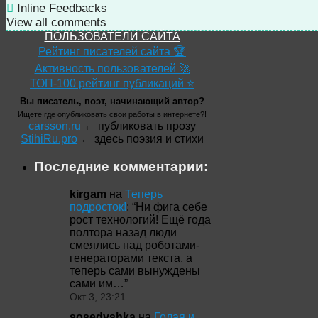
Inline Feedbacks
View all comments
ПОЛЬЗОВАТЕЛИ САЙТА
Рейтинг писателей сайта 🏆
Активность пользователей 🚀
ТОП-100 рейтинг публикаций ⭐
Вы писатель, поэт, начинающий автор?
Ищете где опубликовать свои работы в интернете?!
carsson.ru
← публиковать прозу
StihiRu.pro
← здесь поэзия и стихи
Последние комментарии:
kirgam
на
Теперь
подросток!
: “
Ни фига себе
рост технологий! Ещё года
полтора назад люди
смеялись над роботами-
генераторами текста, а
теперь сами вынуждены
сами им…
”
Окт 3, 23:21
sosedyshka
на
Голая и