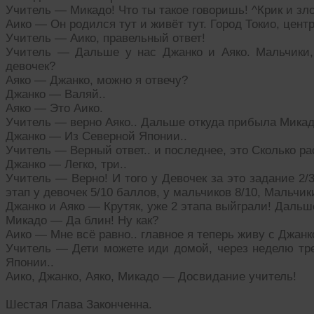
Учитель — Микадо! Что ты такое говоришь! ^Крик и зло
Аико — Он родился тут и живёт тут. Город Токио, цент
Учитель — Аико, правельный ответ!
Учитель — Дальше у нас Джанко и Аяко. Мальчики,
девочек?
Аяко — Джанко, можно я отвечу?
Джанко — Валяй..
Аяко — Это Аико.
Учитель — верно Аяко.. Дальше откуда прибыла Мика
Джанко — Из Северной Японии..
Учитель — Верный ответ.. и последнее, это Сколько р
Джанко — Легко, три..
Учитель — Верно! И того у Девочек за это задание 2/3
этап у девочек 5/10 баллов, у мальчиков 8/10, Мальчи
Джанко и Аяко — Крутяк, уже 2 этапа выйграли! Дальш
Микадо — Да блин! Ну как?
Аико — Мне всё равно.. главное я теперь живу с Джанк
Учитель — Дети можете иди домой, через неделю тре
Японии..
Аико, Джанко, Аяко, Микадо — Досвидание учитель!
Шестая Глава Законченна.