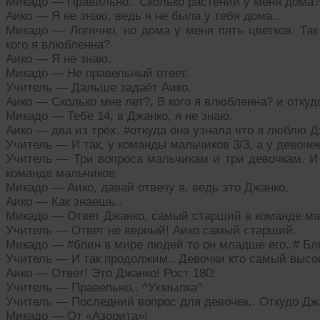
Микадо — Правильно.. Сколько растений у меня дома?
Аико — Я не знаю, ведь я не была у тебя дома..
Микадо — Логично, но дома у меня пять цветков. Так
кого я влюбленна?
Аико — Я не знаю.
Микадо — Не правельный ответ.
Учитель — Дальше задаёт Аико.
Аико — Сколько мне лет?, В кого я влюбленна? и откуд
Микадо — Тебе 14, в Джанко, я не знаю.
Аико — два из трёх. #откуда она узнала что я люблю 
Учитель — И так, у команды мальчиков 3/3, а у девоче
Учитель — Три вопроса мальчикам и три девочкам. И т
команде мальчиков
Микадо — Аико, давай отвечу я, ведь это Джанко.
Аико — Как знаешь..
Микадо — Ответ Джанко, самый старший в команде ма
Учитель — Ответ не верный! Аико самый старший.
Микадо — #блин в мире людей то он младше его..# Бл
Учитель — И так продолжим.. Девочки кто самый высо
Аико — Ответ! Это Джанко! Рост 180!
Учитель — Правельно.. ^Ухмылка^
Учитель — Последний вопрос для девочек.. Откудо Д
Микадо — От «Азорита»!