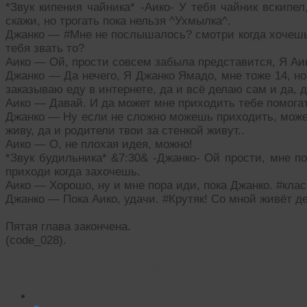
*Звук кипения чайника* -Аико- У тебя чайник вскипе
скажи, но трогать пока нельзя ^Ухмылка^.
Джанко — #Мне не послышалось? смотри когда хочешь?#
тебя звать то?
Аико — Ой, прости совсем забыла представится, Я Аик
Джанко — Да нечего, Я Джанко Ямадо, мне тоже 14, но
заказываю еду в интернете, да и всё делаю сам и да, 
Аико — Давай. И да может мне приходить тебе помогат
Джанко — Ну если не сложно можешь приходить, может
живу, да и родители твои за стенкой живут..
Аико — О, не плохая идея, можно!
*Звук будильника* &7:30& -Джанко- Ой прости, мне п
приходи когда захочешь.
Аико — Хорошо, ну и мне пора иди, пока Джанко. #класс
Джанко — Пока Аико, удачи. #Крутяк! Со мной живёт д
Пятая глава закончена.
(code_028).
Читать похожие истории: