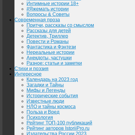
Интимные истории 18+
#Яжемать истории
Вопросы & Советы
Современная проза
Притчи, рассказы со смыслом
Рассказы для детей
Детектив, Триллер
Повести и Романы
Фантастика и Фэнтези
Нереальные истории
Анекдоты, частушки
Разное: статьи и заметки
Стихи и поэзия
Интересное
Календарь на 2023 год
Загадки и Тайны
Мифы и Легенды
Исторические события
Известные люди
НЛО и тайны космоса
Польза и Вред
Психология
Рейтинг ТОП-100 публикаций
Рейтинг авторов IstoriiPro.ru
Издательства России 2023