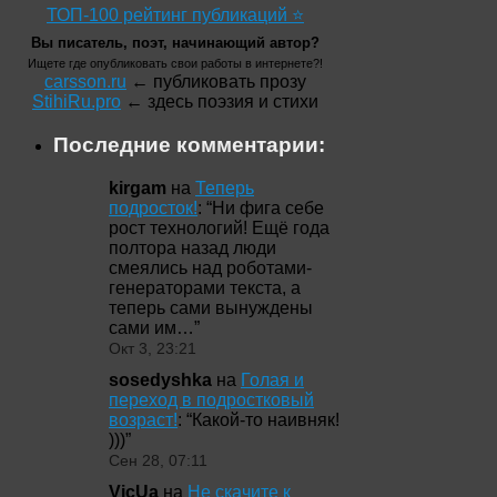
ТОП-100 рейтинг публикаций ⭐
Вы писатель, поэт, начинающий автор?
Ищете где опубликовать свои работы в интернете?!
carsson.ru
← публиковать прозу
StihiRu.pro
← здесь поэзия и стихи
Последние комментарии:
kirgam
на
Теперь
подросток!
: “
Ни фига себе
рост технологий! Ещё года
полтора назад люди
смеялись над роботами-
генераторами текста, а
теперь сами вынуждены
сами им…
”
Окт 3, 23:21
sosedyshka
на
Голая и
переход в подростковый
возраст!
: “
Какой-то наивняк!
)))
”
Сен 28, 07:11
VicUa
на
Не скачите к