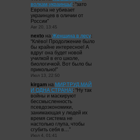
волкам,украинцы!
: “
зато
Европа не убивает
украинцев в оличии от
России
”
Авг 20, 13:45
nexto
на
Женщина в лесу
:
“
Клёво! Продолжение было
бы крайне интересное! А
вдруг она будет новой
училкой в его школе,
биологичкой. Вот было бы
прикольно!
”
Июл 13, 22:50
kirgam
на
МИР,ТРУД,МАЙ
И ОДНА СТРАНА!
: “
Ну так
войны и маскируют
бессмысленность
псевдоэкономики,
занимающая у людей их
время система не
настолько глупа, чтобы
сгубить себя в…
”
Июл 4, 01:41