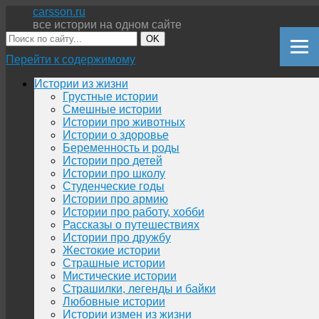
carsson.ru
все истории на одном сайте
OK
Перейти к содержимому
Истории из жизни
Грустные истории
Смешные истории
Истории про животных
Истории о здоровье
Беременность и роды
Истории про детей
Истории про школу
Студенческие годы
Истории про армию
Истории про работу, хобби
Рассказы о путешествиях
Истории про дружбу
Жестокие истории
Страшные истории
Мистические истории
Страшилки, легенды и байки
Любовные истории
Истории измен из жизни