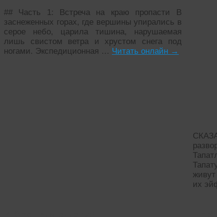
## Часть 1: Встреча на краю пропасти В
заснеженных горах, где вершины упирались в
серое небо, царила тишина, нарушаемая
лишь свистом ветра и хрустом снега под
ногами. Экспедиционная …
Читать онлайн
→
СКАЗ
разво
Тапат
Тапат
живут
их э
И будет вам счастье!
Проб