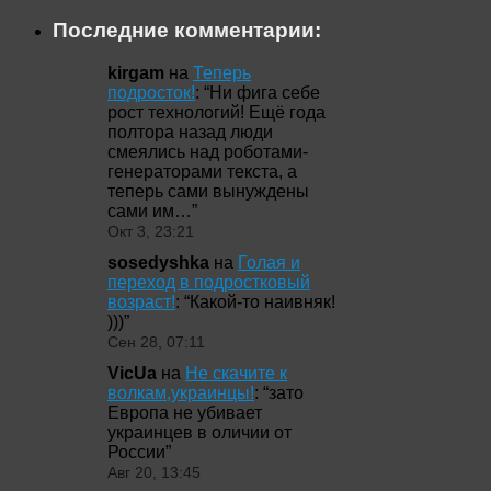
Последние комментарии:
kirgam
на
Теперь
подросток!
: “
Ни фига себе
рост технологий! Ещё года
полтора назад люди
смеялись над роботами-
генераторами текста, а
теперь сами вынуждены
сами им…
”
Окт 3, 23:21
sosedyshka
на
Голая и
переход в подростковый
возраст!
: “
Какой-то наивняк!
)))
”
Сен 28, 07:11
VicUa
на
Не скачите к
волкам,украинцы!
: “
зато
Европа не убивает
украинцев в оличии от
России
”
Авг 20, 13:45