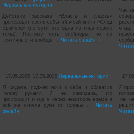
Нереальные истории
Част
Действие рассказа «Власть и сласть»
совер
происходит после событий моей книги «След
рассл
Бремера» (по сути это одна из глав нового
отца
тома). Поэтому есть спойлеры, но не
наве
критичные, и вообще …
Читать онлайн
→
сообщ
Читат
Дверь во тьме
Ночн
17.05.2025
|
17.05.2025
Нереальные истории
17.0
Я сидела, поджав ноги к себе и обхватив
Я про
голову руками. Я не понимала, что
голов
происходит и где я Через некоторое время я
так ка
всё же отняла руки от головы …
Читать
решил
онлайн
→
Читат
Га ын и ее мечты.
Под 