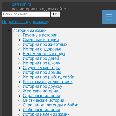
carsson.ru
все истории на одном сайте
OK
Перейти к содержимому
Истории из жизни
Грустные истории
Смешные истории
Истории про животных
Истории о здоровье
Беременность и роды
Истории про детей
Истории про школу
Студенческие годы
Истории про армию
Истории про работу, хобби
Рассказы о путешествиях
Истории про дружбу
Жестокие истории
Страшные истории
Мистические истории
Страшилки, легенды и байки
Любовные истории
Истории измен из жизни