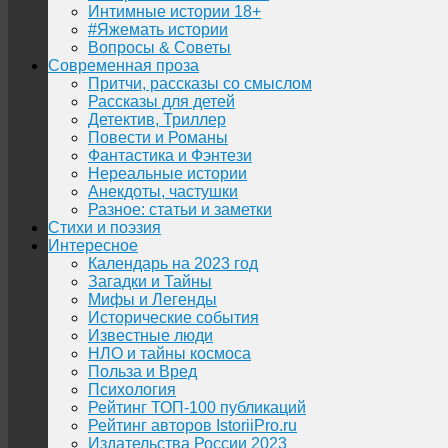
Интимные истории 18+
#Яжемать истории
Вопросы & Советы
Современная проза
Притчи, рассказы со смыслом
Рассказы для детей
Детектив, Триллер
Повести и Романы
Фантастика и Фэнтези
Нереальные истории
Анекдоты, частушки
Разное: статьи и заметки
Стихи и поэзия
Интересное
Календарь на 2023 год
Загадки и Тайны
Мифы и Легенды
Исторические события
Известные люди
НЛО и тайны космоса
Польза и Вред
Психология
Рейтинг ТОП-100 публикаций
Рейтинг авторов IstoriiPro.ru
Издательства России 2023