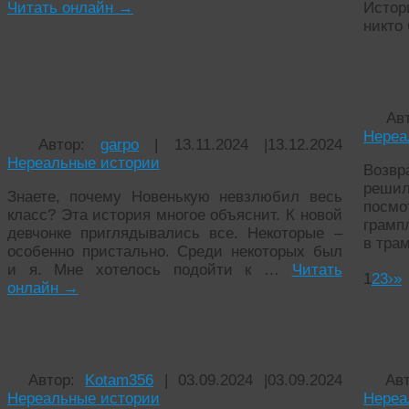
Читать онлайн
→
Исто
никто
Лосьоны Сатаны (первый рассказ из
Back 
цикла "Новенькая")
Ав
Нереа
Автор:
garpo
|
13.11.2024
|
13.12.2024
Нереальные истории
Возвр
реши
Знаете, почему Новенькую невзлюбил весь
посмо
класс? Эта история многое объяснит. К новой
грамп
девчонке приглядывались все. Некоторые –
в тра
особенно пристально. Среди некоторых был
и я. Мне хотелось подойти к …
Читать
1
2
3
›
»
онлайн
→
Экспедиция Группы Альфа-17 часть:1
Сказ
Автор:
Kotam356
|
03.09.2024
|
03.09.2024
Ав
Нереальные истории
Нереа