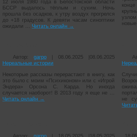
12 июля 1980 года в Белостокской области
конце
БССР выдалось тёплым и сухим. Ночь
круп
прошла без осадков, к утру воздух прогрелся
узлом
до +18 градусов. К девяти часам синоптики
новые
ожидали …
Читать онлайн
→
Трапеза баала
«Бел
Автор:
garpo
|
08.06.2025
|
08.06.2025
А
Нереальные истории
Нереа
Некоторые рассказы перерастают в книгу, как
Случи
это было с моим «Психиконом» или с «Игрой
Возро
Эндера» Орсона С. Карда. Но иногда
ожива
случается наоборот! В 2013 году я еще не …
порта
Читать онлайн
→
не с
Читат
Власть и сласть
Каме
Автор:
garpo
|
18.05.2025
|
18.05.2025
18.0