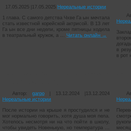
цикл
17.05.2025
|
17.05.2025
Нереальные истории
А
1 глава. С самого детства Чхве Га ын мечтала
Нереа
стать известной корейской актрисой. В 13 лет
Га ын все дни недели, кроме пятницы ходила
Закла
в театральный кружок, а …
Читать онлайн
→
вто
догад
в рез
в рот
Беги, Валера, беги! (третий рассказ из
Двой
цикла "Новенькая")
цикл
Автор:
garpo
|
13.12.2024
|
13.12.2024
А
Нереальные истории
Нереа
После истории на крыше я простудился и не
Пере
мог нормально говорить, хотя душа моя пела.
смот
Хотелось несмотря ни на что пойти в школу,
рукоп
чтобы увидеть Новенькую, но температура …
месяц