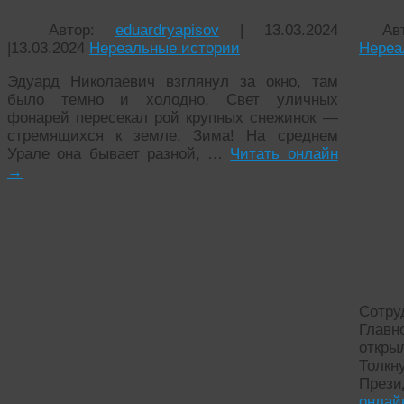
Автор:
eduardryapisov
|
13.03.2024
Ав
|
13.03.2024
Нереальные истории
Нереа
Эдуард Николаевич взглянул за окно, там
было темно и холодно. Свет уличных
фонарей пересекал рой крупных снежинок —
стремящихся к земле. Зима! На среднем
Урале она бывает разной, …
Читать онлайн
→
Сот
Главн
откры
Толк
През
онла