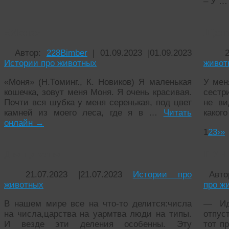
– У 
«Моня»
Щено
Автор:
228Bimber
|
01.09.2023
|
01.09.2023
Истории про животных
живот
«Моня» (Н.Томинг., К. Новиков) Я маленькая
У мен
кошечка, зовут меня Моня. Я очень красивая.
сестр
Почти вся шубка у меня серенькая, под цвет
не ви
камней из моего леса, где я в …
Читать
каког
онлайн
→
1
2
3
›
»
Два царства
ПУН
21.07.2023
|
21.07.2023
Истории про
Авто
животных
про ж
В нашем мире все на что-то делится:числа
— Ид
на числа,царства на уармтва люди на типы.
отпус
И везде эти деления особенны. Эту
тот п