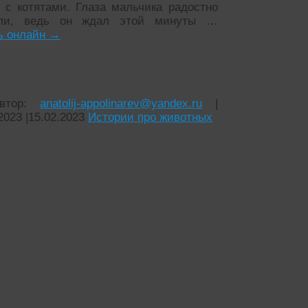
и с котятами. Глаза мальчика радостно
яли, ведь он ждал этой минуты …
ь онлайн
→
АВСТВУЙ ЛОШАДКА
втор:
anatolij-appolinarev@yandex.ru
|
2023
|
15.02.2023
Истории про животных