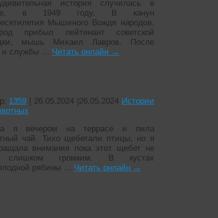
удивительная история случилась в
кве, в 1949 году. В канун
есятилетия Мышиного Вождя народов,
род прибыл лейтенант советской
едки, мышь Михаил Лавров. После
 и службы …
Читать онлайн
→
зни птиц, похожих на воробьев.
р:
1359
|
26.05.2024
|
26.05.2024
Истории
ивотных
ла я вечером на террасе и пила
тный чай. Тихо щебетали птицы, но я
ращала внимания пока этот щебет не
 слишком громким. В кустах
плодной рябины …
Читать онлайн
→
ье в собачьей жизни (Н. Томинг.,
овиков)