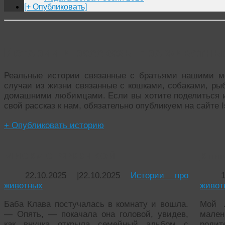
[+ Опубликовать]
Истории и рассказы про животны
Реальные истории связанные с братьями нашими м
случаи из жизни связанные с кошками, собаками, ры
домашними любимцами. Если вы хотите поделиться 
свой рассказ к нам, обязательно опубликуем на сайте Is
+ Опубликовать историю
МИСКА С РЯЖЕНКОЙ
Книга
22.10.2025
|
22.10.2025
Истории про
животных
живот
Баба Клава постучалась в комнату и вошла.
Мой 
— Опять, — покачала она головой, увидев,
мален
как внучка открыла семейный альбом с
родит