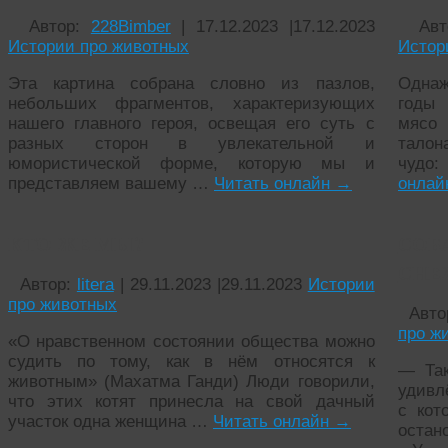
Автор:
228Bimber
|
17.12.2023
|
17.12.2023
Ав
Истории про животных
Истор
Эта картина собрана словно из пазлов,
Однаж
небольших фрагментов, характеризующих
годы 
нашего главного героя, освещая его суть с
мясо
разных сторон в увлекательной и
талон
юмористической форме, которую мы и
чудо:
представляем вашему …
Читать онлайн
→
онла
КТО ЖЕ МЫ?
СОБ
СНЕ
Автор:
litera
|
29.11.2023
|
29.11.2023
Истории
про животных
Авто
про ж
«О нравственном состоянии общества можно
судить по тому, как в нём относятся к
— Так
животным» (Махатма Ганди) Люди говорили,
удивл
что этих котят принесла на свой дачный
с кот
участок одна женщина …
Читать онлайн
→
остан