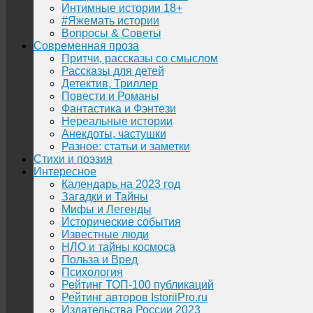
Интимные истории 18+
#Яжемать истории
Вопросы & Советы
Современная проза
Притчи, рассказы со смыслом
Рассказы для детей
Детектив, Триллер
Повести и Романы
Фантастика и Фэнтези
Нереальные истории
Анекдоты, частушки
Разное: статьи и заметки
Стихи и поэзия
Интересное
Календарь на 2023 год
Загадки и Тайны
Мифы и Легенды
Исторические события
Известные люди
НЛО и тайны космоса
Польза и Вред
Психология
Рейтинг ТОП-100 публикаций
Рейтинг авторов IstoriiPro.ru
Издательства России 2023