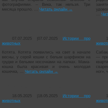
фотографиями. – Вика, так нельзя. Три
заня
месяца прошло. …
Читать онлайн
→
удово
…
Чит
Тоша и Гоша
Прир
07.07.2025
|
07.07.2025
Истории про
животных
живот
Котята. Котята появились на свет в начале
Сабак
весны, у серой кошки с белым шарфиком на
— при
грудке и белыми носочками на лапках. Мама-
квар
кошка была красивая и очень молодая
сваре
кошечка, …
Читать онлайн
→
ног»,
Собаки спешат на помощь
Сове
18.05.2025
|
18.05.2025
Истории про
животных
живот