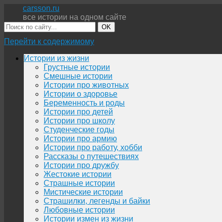
carsson.ru
все истории на одном сайте
OK
Перейти к содержимому
Истории из жизни
Грустные истории
Смешные истории
Истории про животных
Истории о здоровье
Беременность и роды
Истории про детей
Истории про школу
Студенческие годы
Истории про армию
Истории про работу, хобби
Рассказы о путешествиях
Истории про дружбу
Жестокие истории
Страшные истории
Мистические истории
Страшилки, легенды и байки
Любовные истории
Истории измен из жизни