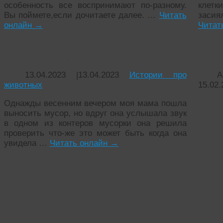
особенность все воспринимают по-разному.
клетк
Вы поймете,если дочитаете далее. …
Читать
заси
онлайн
→
Читат
Подкидыш Мурик
ЗДР
13.04.2023
|
13.04.2023
Истории про
А
животных
15.02.
Однажды весенним вечером моя мама пошла
выносить мусор, но вдруг она услышала звук
в одном из контеров мусорки она решила
проверить что-же это может быть когда она
увидела …
Читать онлайн
→