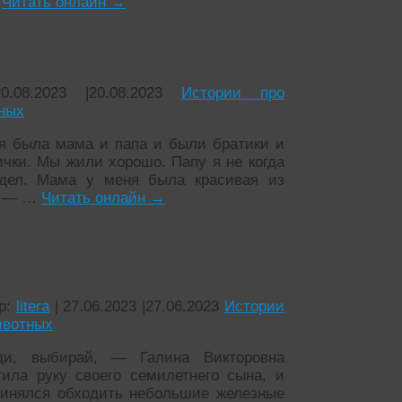
…
Читать онлайн
→
к по кличке Карат
20.08.2023
|
20.08.2023
Истории про
ных
я была мама и папа и были братики и
ички. Мы жили хорошо. Папу я не когда
дел. Мама у меня была красивая из
о — …
Читать онлайн
→
ЬКИНО СЧАСТЬЕ
р:
litera
|
27.06.2023
|
27.06.2023
Истории
ивотных
и, выбирай, — Галина Викторовна
тила руку своего семилетнего сына, и
ринялся обходить небольшие железные