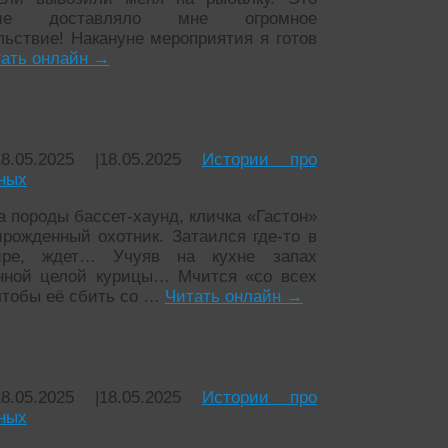
тие доставляло мне огромное
льствие! Накануне мероприятия я готов
ать онлайн
→
ожденный охотник
18.05.2025
|
18.05.2025
Истории про
ных
а породы бассет-хаунд, кличка «Гастон»
рожденный охотник. Затаился где-то в
тире, ждет… Учуяв на кухне запах
нной целой курицы… Мчится «со всех
 чтобы её сбить со …
Читать онлайн
→
тский мышиный детектив
18.05.2025
|
18.05.2025
Истории про
ных