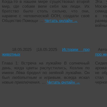
Когда-то в нашем мире существовал второй
Эта 
мир, где собаки вели себя как люди. Их
Мос
братство было столь сильно, что они,
семид
наравне с человеческой ООН, создали своё
в го
Общество Помощи …
Читать онлайн
→
разв
войны
Приключения Левы и Паши
Из жи
18.05.2025
|
18.05.2025
Истории про
Авто
животных
про ж
Глава 1: Встреча на лужайке В солнечный
Сиде
день, когда цветы распустились, Козлик по
арома
имени Лёва бродил по зелёной лужайке. Он
не об
был любопытным и игривым, всегда искал
стал
новые приключения. …
Читать онлайн
→
черно
Жизнь, собранная в кулачок (собачий
Счаст
скетч). (С. Котков., К. Новиков)
К. Н