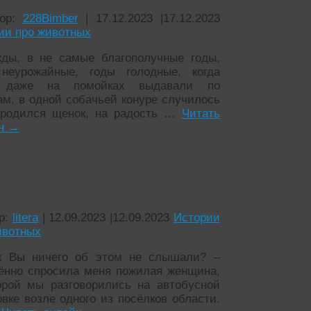
тор:
228Bimber
|
17.12.2023
|
17.12.2023
ии про животных
ды, в не самые благополучные годы,
неурожайные, годы голодные, когда
 даже на помойках выдавали по
ам, в одной собачьей конуре случилось
 родился щенок, на радость …
Читать
йн
→
АКА, НА КОТОРОЙ НЕ ТАЯЛИ
ЖИНКИ
р:
litera
|
12.09.2023
|
12.09.2023
Истории
ивотных
 Вы ничего об этом не слышали? –
ённо спросила меня пожилая женщина,
орой мы разговорились на автобусной
овке возле одного из посёлков области.