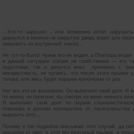
…Кто-то нарушил , или возможно хотел нарушить
дернулся в конечно не закрытую дверь ворот для прох
закрывать на внутренний замок)..
Не тут-то было! Чужак его не видел, а Платоша виде
в данной ситуации собаке не свойственно — кто т
подготовки, так и ринулся вниз примерно с тр
неизвестность, не пугаясь, что после этого прыжка 
голова, или весь будет изранен колючками от роз.
Нет его это не волновало. Он выполнял свой долг. И е
по моему он произнес бы смотря на меня немного вин
Я выполнял свой долг по охране социалистическ
Новикова в дачном кооперативе от посягательства 
выразить это)…
Почему я так подробно описываю этот случай, да пот
недалеко от него, и этот его безумный прыжок в опас