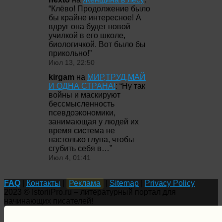
“
Клёво! Продолжение было
бы крайне интересное! А
вдруг она будет новой
училкой в его школе,
биологичкой. Вот было бы
прикольно!
”
Июл 13, 22:50
kirgam
на
МИР,ТРУД,МАЙ
И ОДНА СТРАНА!
: “
Ну так
войны и маскируют
бессмысленность
псевдоэкономики,
занимающая у людей их
время система не
настолько глупа, чтобы
сгубить себя в…
”
Июл 4, 01:41
FAQ
|
Контакты
|
Реклама
|
Sitemap
|
Privacy Policy
2023 © IstoriiPro.ru – литературный портал для
начинающих писателей!