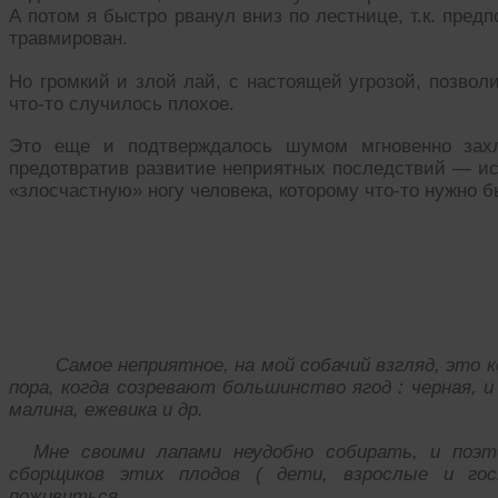
А потом я быстро рванул вниз по лестнице, т.к. пред
травмирован.
Но громкий и злой лай, с настоящей угрозой, позвол
что-то случилось плохое.
Это еще и подтверждалось шумом мгновенно захл
предотвратив развитие неприятных последствий — исп
«злосчастную» ногу человека, которому что-то нужно б
Незаметно лакомиться (пробовать) через заб
крайне опасное занятие!
Самое неприятное, на мой собачий взгляд, это ко
пора, когда созревают большинство ягод : черная, и
малина, ежевика и др.
Мне своими лапами неудобно собирать, и поэто
сборщиков этих плодов ( дети, взрослые и го
поживиться.