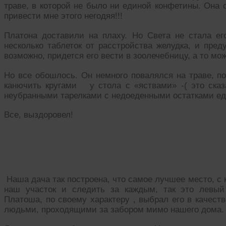
траве, в которой не было ни единой конфетины. Она 
привести мне этого негодяя!!!
Платона доставили на плаху. Но Света не стала ег
несколько таблеток от расстройства желудка, и преду
возможно, придется его вести в зоолечебницу, а то мо
Но все обошлось. Он немного повалялся на траве, по
канючить кругами у стола с «яствами» -( это ска
неубранными тарелками с недоеденными остатками ед
Все, выздоровел!
Наблюдательское место серьезного сто
Наша дача так построена, что самое лучшее место, с 
наш участок и следить за каждым, так это левый
Платоша, по своему характеру , выбрал его в качест
людьми, проходящими за забором мимо нашего дома.