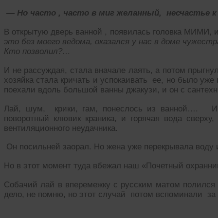
— Но часто , часто в миг желанный, несчастье 
В открытую дверь ванной , появилась головка МИМИ, 
это без моего ведома, оказался у нас в доме чужес
Кто позволил?…
И не рассуждая, стала вначале лаять, а потом прыгну
хозяйка стала кричать и успокаивать ее, но было у
поехали вдоль большой ванны джакузи, и он с сантех
Лай, шум, крики, гам, понеслось из ванной…. И 
поворотный клювик краника, и горячая вода сверху,
вентиляционного неудачника.
Он посильней заорал. Но жена уже перекрывала воду 
Но в этот момент туда вбежал наш «Почетный охранни
Собачий лай в вперемежку с русским матом полился 
дело, не помню, но этот случай потом вспоминали за