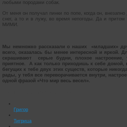
любыми породами собак.
От меня он получал пинки по попе, когда он, внезапн
снег, а то и в лужу, во время непогоды. Да и прит
МИМИ.
Мы немножко рассказали о наших «младших» друз
всего, оказалась бы менее интересной и яркой.
Дл
скрашивают серые будни, плохое настроение, у
приятное.
А как только приходишь к себе домой,
бегущих к тебе двух этих существ, которые никогда
рады, у тебя все переворачивается внутри, настрое
одной фразой «Что мир весь весел».
Читать похожие истории:
Григор
Тигрица