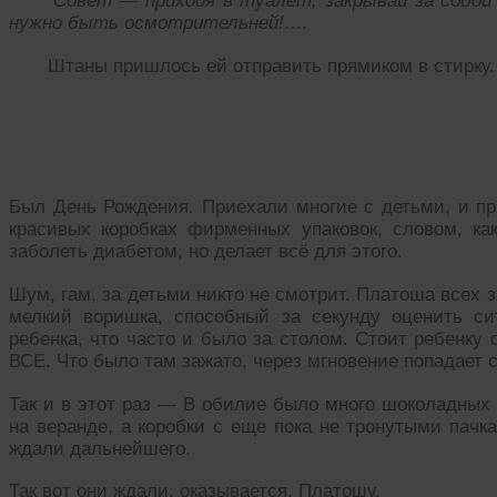
Совет — приходя в туалет, закрывай за собой д
нужно быть осмотрительней!….
Штаны пришлось ей отправить прямиком в стирку.
Воровство конфет. И расплата за это!
Был День Рождения. Приехали многие с детьми, и при
красивых коробках фирменных упаковок, словом, ка
заболеть диабетом, но делает всё для этого.
Шум, гам, за детьми никто не смотрит. Платоша всех з
мелкий воришка, способный за секунду оценить си
ребенка, что часто и было за столом. Стоит ребенку 
ВСЕ. Что было там зажато, через мгновение попадает ср
Так и в этот раз — В обилие было много шоколадных 
на веранде, а коробки с еще пока не тронутыми пачк
ждали дальнейшего.
Так вот они ждали, оказывается, Платошу.