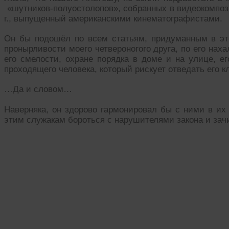
«шутников-полуостолопов», собранных в видеокомпози
г., выпущенный американскими кинематографистами.
Он бы подошёл по всем статьям, придуманным в эт
пронырливости моего четвероногого друга, по его нахал
его смелости, охране порядка в доме и на улице, е
проходящего человека, который рискует отведать его к
…Да и словом…
Наверняка, он здорово гармонировал бы с ними в их
этим служакам бороться с нарушителями закона и зач