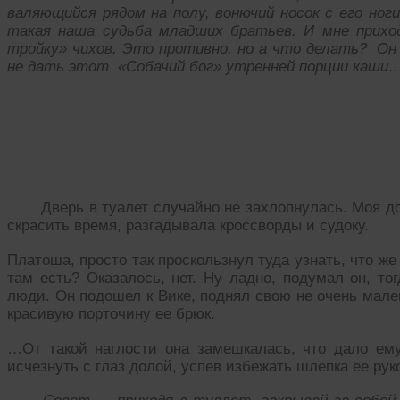
валяющийся рядом на полу, вонючий носок с его ноги
такая наша судьба младших братьев. И мне прихо
тройку» чихов. Это противно, но а что делать? О
не дать этот «Собачий бог» утренней порции каши
С Платошей в туалетной комнате будь вним
судоку! Совет по этому поводу.
Дверь в туалет случайно не захлопнулась. Моя д
скрасить время, разгадывала кроссворды и судоку.
Платоша, просто так проскользнул туда узнать, что же 
там есть? Оказалось, нет. Ну ладно, подумал он, то
люди. Он подошел к Вике, поднял свою не очень мале
красивую порточину ее брюк.
…От такой наглости она замешкалась, что дало ем
исчезнуть с глаз долой, успев избежать шлепка ее рук