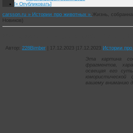
[+ Опубликовать]
carsson.ru »
Истории про животных »
Жизнь, собранная
Новиков)
Жизнь, собранная в кулачок (собачий скетч). (С
Автор:
228Bimber
|
17.12.2023
|
17.12.2023
Истории про
Эта картина соб
фрагментов, хара
освещая его суть
юмористической 
вашему вниманию д