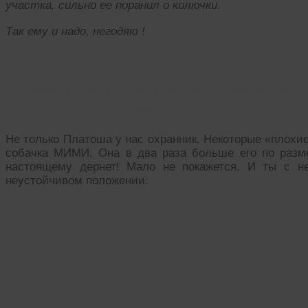
участка, сильно ее поранил о колючки.
Так ему и надо, негодяю !
Проверять работу вентиляции в вашей ванно
сантехник после ее осмотра!
Не только Платоша у нас охранник. Некоторые «плохие
собачка МИМИ. Она в два раза больше его по размер
настоящему дернет! Мало не покажется. И ты с н
неустойчивом положении.