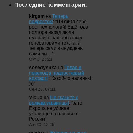
Последние комментарии:
kirgam
на
Теперь
подросток!
: “
Ни фига себе
рост технологий! Ещё года
полтора назад люди
смеялись над роботами-
генераторами текста, а
теперь сами вынуждены
сами им…
”
Окт 3, 23:21
sosedyshka
на
Голая и
переход в подростковый
возраст!
: “
Какой-то наивняк!
)))
”
Сен 28, 07:11
VicUa
на
Не скачите к
волкам,украинцы!
: “
зато
Европа не убивает
украинцев в оличии от
России
”
Авг 20, 13:45
nexto
на
Женщина в лесу
: