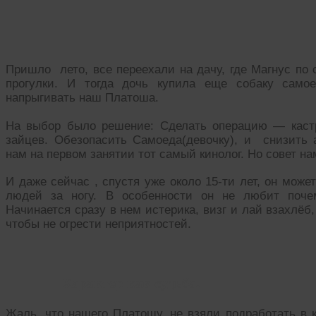
Пришло лето, все переехали на дачу, где Магнус по 
прогулки. И тогда дочь купила еще собаку само
напрыгивать наш Платоша.
На выбор было решение: Сделать операцию — каст
зайцев. Обезопасить Самоеда(девочку), и снизить 
нам на первом занятии тот самый кинолог. Но совет на
И даже сейчас , спустя уже около 15-ти лет, он мож
людей за ногу. В особенности он не любит почем
Начинается сразу в нем истерика, визг и лай взахлёб,
чтобы не огрести неприятностей.
Характер как судьба.
Жаль, что нашего Платошу, не взяли подработать в к