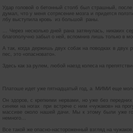
Удар головой о бетонный столб был страшный, после 
думал, что у меня сотрясение мозга и придется ползт
лбу выступила кровь из большой раны.
… Через несколько дней рана затянулась, никаких се
благополучно забыл о ней, вспомнив лишь только в мо
А так, когда держишь двух собак на поводках в двух 
пес, это «опасновато».
Здесь как за рулем, любой наезд колеса на препятстви
Платоше идет уже пятнадцатый год, а МИМИ еще моло
Он здоров, с крепкими нервами, но уже без передних
синяки на ногах при встрече с ним «чужаков» на про
массиве около нашей дачи. Мы к этому были уже г
немного…
Все такой же опасно-настороженный взгляд на чужаков