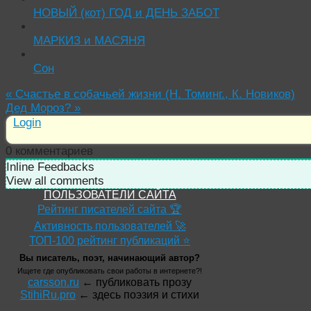
НОВЫЙ (кот) ГОД и ДЕНЬ ЗАБОТ
МАРКИЗ и МАСЯНЯ
Сон
«
Счастье в собачьей жизни (Н. Томинг., К. Новиков)
Дед Мороз?
»
Login
0
комментариев
Inline Feedbacks
View all comments
ПОЛЬЗОВАТЕЛИ САЙТА
Рейтинг писателей сайта 🏆
Активность пользователей 🚀
ТОП-100 рейтинг публикаций ⭐
Вы писатель, поэт, начинающий автор?
Ищете где опубликовать свои работы в интернете?!
carsson.ru
← публиковать прозу
StihiRu.pro
← здесь поэзия и стихи