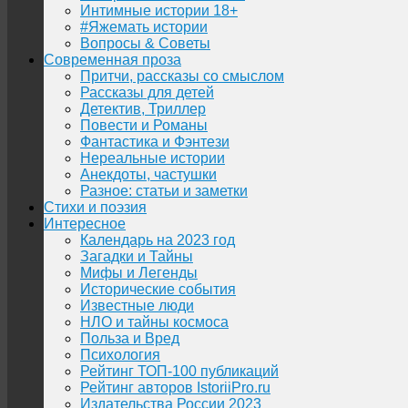
Интимные истории 18+
#Яжемать истории
Вопросы & Советы
Современная проза
Притчи, рассказы со смыслом
Рассказы для детей
Детектив, Триллер
Повести и Романы
Фантастика и Фэнтези
Нереальные истории
Анекдоты, частушки
Разное: статьи и заметки
Стихи и поэзия
Интересное
Календарь на 2023 год
Загадки и Тайны
Мифы и Легенды
Исторические события
Известные люди
НЛО и тайны космоса
Польза и Вред
Психология
Рейтинг ТОП-100 публикаций
Рейтинг авторов IstoriiPro.ru
Издательства России 2023