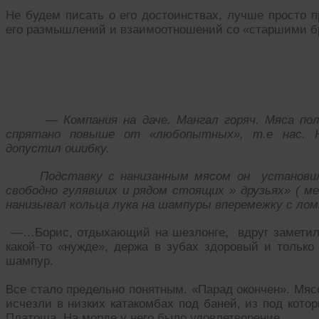
Не будем писать о его достоинствах, лучше просто 
его размышлений и взаимоотношений со «старшими б
Ротозейства не допускаю взрослым. В 
— Компания на даче. Мангал горяч. Мяса пол
спрятано повыше от «любопытных», т.е нас. Н
допустил ошибку.
Подставку с нанизанным мясом он установил на
свободно гулявших и рядом стоящих » друзьях» ( ме
нанизывал кольца лука на шампуры вперемежку с ло
—…Борис, отдыхающий на шезлонге, вдруг заметил,
какой-то «нужде», держа в зубах здоровый и тольк
шампур.
Все стало предельно понятным. «Парад окончен». Мяс
исчезли в низких катакомбах под баней, из под кото
Платоша. На морде у него было удовлетворение….