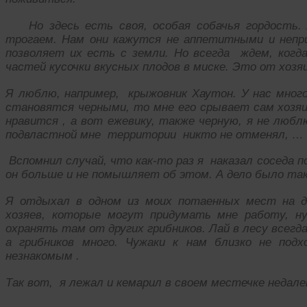
Но здесь есть своя, особая собачья гордость. 
трогаем. Нам они кажутся не аппетитными и непр
позволяет их есть с земли. Но всегда ждем, когд
частей кусочки вкусных плодов в миске. Это от хозяи
Я люблю, например, крыжовник Хаутон. У нас много 
становятся черными, то мне его срывает сам хозяи
нравится , а вот ежевику, также черную, я не люб
подвластной мне территории никто не отменял, …
Вспомнил случай, что как-то раз я наказал соседа по
он больше и не помышляет об этом. А дело было т
Я отдыхал в одном из моих потаенных мест на да
хозяев, которые могут придумать мне работу, н
охранять там от других грибников. Лай в лесу всегда
а грибников много. Чужаки к нам близко не под
незнакомым .
Так вот, я лежал и кемарил в своем местечке недал