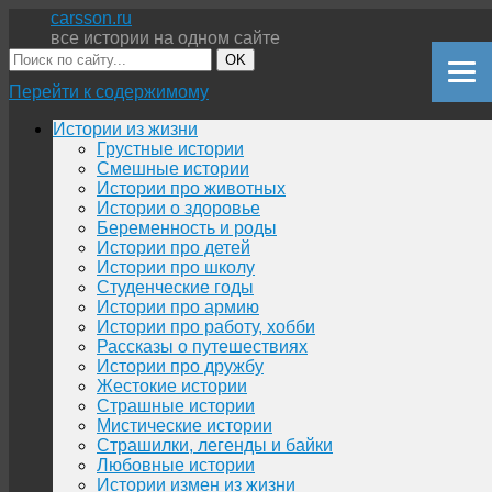
carsson.ru
все истории на одном сайте
OK
Перейти к содержимому
Истории из жизни
Грустные истории
Смешные истории
Истории про животных
Истории о здоровье
Беременность и роды
Истории про детей
Истории про школу
Студенческие годы
Истории про армию
Истории про работу, хобби
Рассказы о путешествиях
Истории про дружбу
Жестокие истории
Страшные истории
Мистические истории
Страшилки, легенды и байки
Любовные истории
Истории измен из жизни