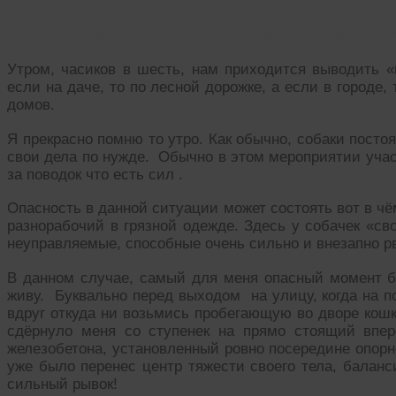
Самый неприятный случай со мной 
Утром, часиков в шесть, нам приходится выводить «м
если на даче, то по лесной дорожке, а если в городе
домов.
Я прекрасно помню то утро. Как обычно, собаки посто
свои дела по нужде. Обычно в этом мероприятии учас
за поводок что есть сил .
Опасность в данной ситуации может состоять вот в ч
разнорабочий в грязной одежде. Здесь у собачек «св
неуправляемые, способные очень сильно и внезапно рв
В данном случае, самый для меня опасный момент бы
живу. Буквально перед выходом на улицу, когда на по
вдруг откуда ни возьмись пробегающую во дворе кош
сдёрнуло меня со ступенек на прямо стоящий вп
железобетона, установленный ровно посередине опорно
уже было перенес центр тяжести своего тела, баланси
сильный рывок!