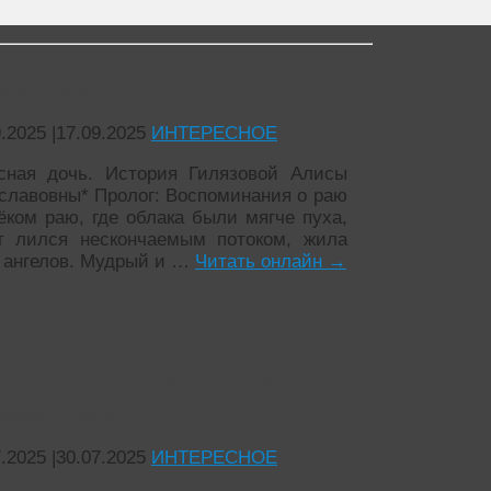
сная дочь
9.2025
|
17.09.2025
ИНТЕРЕСНОЕ
сная дочь. История Гилязовой Алисы
славовны* Пролог: Воспоминания о раю
ёком раю, где облака были мягче пуха,
т лился нескончаемым потоком, жила
 ангелов. Мудрый и …
Читать онлайн
→
тересных фактов о фильме «…А
здесь тихие»
7.2025
|
30.07.2025
ИНТЕРЕСНОЕ