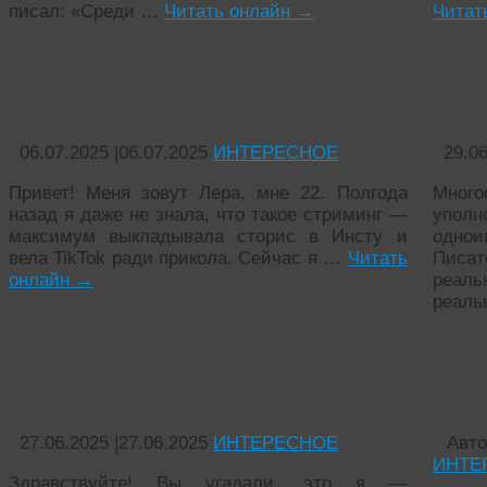
писал: «Среди …
Читать онлайн
→
Читат
История: Как я заработала $2000 за
Инте
один вечер на стриме
упол
06.07.2025
|
06.07.2025
ИНТЕРЕСНОЕ
29.0
Привет! Меня зовут Лера, мне 22. Полгода
Много
назад я даже не знала, что такое стриминг —
упол
максимум выкладывала сторис в Инсту и
одно
вела TikTok ради прикола. Сейчас я …
Читать
Писат
онлайн
→
реаль
реаль
Топ 10 лучших старых передач канала
Отше
«Карусель»
в жиз
27.06.2025
|
27.06.2025
ИНТЕРЕСНОЕ
Авт
ИНТЕ
Здравствуйте! Вы угадали, это я —