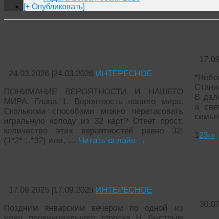
[+ Опубликовать]
ПОНИМАНИЕ ВЕРОЯТНОСТИ И
Небе
МИРА
17.0
24.03.2026
|
24.03.2026
ИНТЕРЕСНОЕ
*Небе
Стани
ПОНИМАНИЕ ВЕРОЯТНОСТИ И НАШЕГО
В дал
МИРА. Глава 1. Вероятность нашего мира.
а све
Сколькими способами можно перетасовать
семья
игральную колоду из 32 карт? Ответ прост,
количество этих вероятностей равно 32!
1
2
3
›
»
(1*2*…*32) или, …
Читать онлайн
→
Свояк (из жизни)
6 ин
зори 
17.09.2025
|
17.09.2025
ИНТЕРЕСНОЕ
30.0
Поздним январским вечером по одной из
улиц провинциального городка Н быстрым