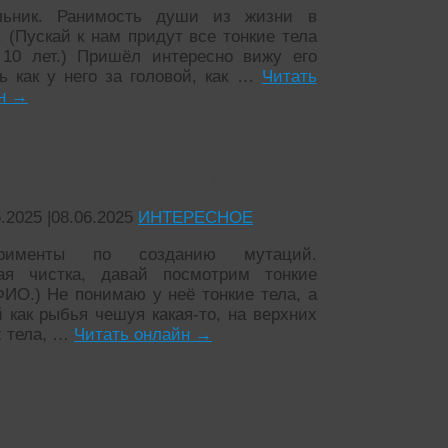
льник. Ранимость души из жизни в
. (Пускай к нам придут все тонкие тела
10 лет.) Пришёл интересно вижу его
ь как у него за головой, как …
Читать
йн
→
ерименты по созданию мутаций.
6.2025
|
08.06.2025
ИНТЕРЕСНОЕ
ерименты по созданию мутаций.
ая чистка, давай посмотрим тонкие
ФИО.) Не понимаю у неё тонкие тела, а
й как рыбья чешуя какая-то, на верхних
х тела, …
Читать онлайн
→
щение Преисподней. Помощь духу