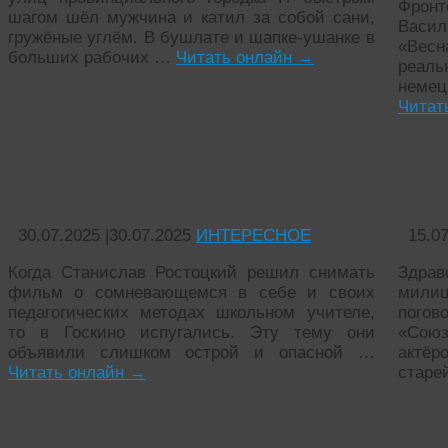
Фронт
шагом шёл мужчина и катил за собой сани,
Васи
гружёные углём. В бушлате и шапке-ушанке в
«Вес
больших рабочих …
Читать онлайн
→
реаль
немец
Читат
6 интересных фактов о фильме
Ис
«Доживём до понедельника»
«Сою
30.07.2025
|
30.07.2025
ИНТЕРЕСНОЕ
15.0
Когда Станислав Ростоцкий решил снимать
Здра
фильм о сомневающемся в себе и своих
милиц
педагогических методах школьном учителе,
пого
то в Госкино испугались. Эту тему они
«Союз
объявили слишком острой и опасной …
актё
Читать онлайн
→
стар
Самые мужественные герои советского
10 и