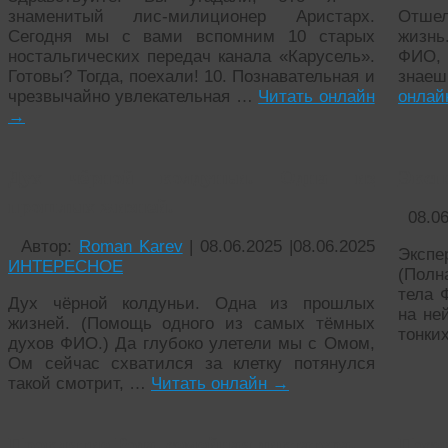
знаменитый лис-милиционер Аристарх.
Отше
Сегодня мы с вами вспомним 10 старых
жизнь
ностальгических передач канала «Карусель».
ФИО, 
Готовы? Тогда, поехали! 10. Познавательная и
знаеш
чрезвычайно увлекательная …
Читать онлайн
онла
→
Дух чёрной колдуньи. Одна из
Эксп
прошлых жизней.
08.0
Автор:
Roman Karev
|
08.06.2025
|
08.06.2025
Эксп
ИНТЕРЕСНОЕ
(Полн
тела 
Дух чёрной колдуньи. Одна из прошлых
на не
жизней. (Помощь одного из самых тёмных
тонки
духов ФИО.) Да глубоко улетели мы с Омом,
Ом сейчас схватился за клетку потянулся
такой смотрит, …
Читать онлайн
→
Проклятие Рода, семейная диктатура.
Посе