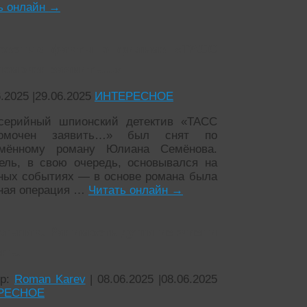
ь онлайн
→
ресные факты о фильме «ТАСС
номочен заявить…»
6.2025
|
29.06.2025
ИНТЕРЕСНОЕ
серийный шпионский детектив «ТАСС
номочен заявить…» был снят по
имённому роману Юлиана Семёнова.
ель, в свою очередь, основывался на
ных событиях — в основе романа была
ная операция …
Читать онлайн
→
льник. Ранимость души из жизни
нь.
ор:
Roman Karev
|
08.06.2025
|
08.06.2025
РЕСНОЕ