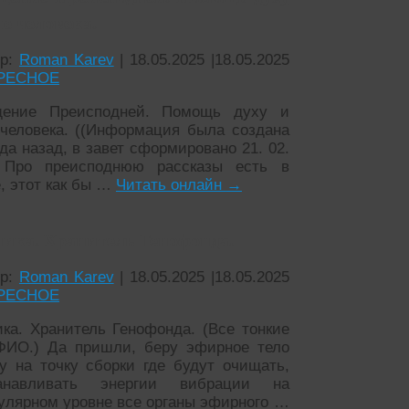
е человека.
ор:
Roman Karev
|
18.05.2025
|
18.05.2025
РЕСНОЕ
щение Преисподней. Помощь духу и
человека. ((Информация была создана
да назад, в завет сформировано 21. 02.
 Про преисподнюю рассказы есть в
е, этот как бы …
Читать онлайн
→
ника. Хранитель Генофонда.
ор:
Roman Karev
|
18.05.2025
|
18.05.2025
РЕСНОЕ
ика. Хранитель Генофонда. (Все тонкие
ФИО.) Да пришли, беру эфирное тело
у на точку сборки где будут очищать,
танавливать энергии вибрации на
улярном уровне все органы эфирного …