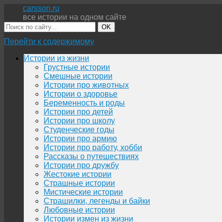
carsson.ru
все истории на одном сайте
OK
Перейти к содержимому
Истории из жизни
Грустные истории
Смешные истории
Истории про животных
Истории о здоровье
Беременность и роды
Истории про детей
Истории про школу
Студенческие годы
Истории про армию
Истории про работу, хобби
Рассказы о путешествиях
Истории про дружбу
Жестокие истории
Страшные истории
Мистические истории
Страшилки, легенды и байки
Любовные истории
Истории измен из жизни