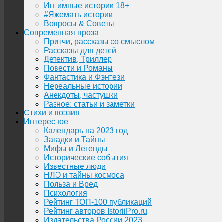
Интимные истории 18+
#Яжемать истории
Вопросы & Советы
Современная проза
Притчи, рассказы со смыслом
Рассказы для детей
Детектив, Триллер
Повести и Романы
Фантастика и Фэнтези
Нереальные истории
Анекдоты, частушки
Разное: статьи и заметки
Стихи и поэзия
Интересное
Календарь на 2023 год
Загадки и Тайны
Мифы и Легенды
Исторические события
Известные люди
НЛО и тайны космоса
Польза и Вред
Психология
Рейтинг ТОП-100 публикаций
Рейтинг авторов IstoriiPro.ru
Издательства России 2023