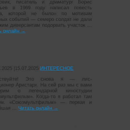
овик, писатель и драматург Борис
льев в 1969 году написал повесть
на, которой не было» по мотивам
ных событий — семеро солдат не дали
ким диверсантам подорвать участок …
ь онлайн
→
тория киностудии
змультфильм»
7.2025
|
15.07.2025
ИНТЕРЕСНОЕ
вствуйте! Это снова я — лис-
ионер Аристарх. На сей раз мы с вами
ворим о легендарной киностудии
мультфильм». Когда-то я работал там
ром. «Союзмультфильм» — первая и
ейшая …
Читать онлайн
→
нтересных фактов о фильме «Белое