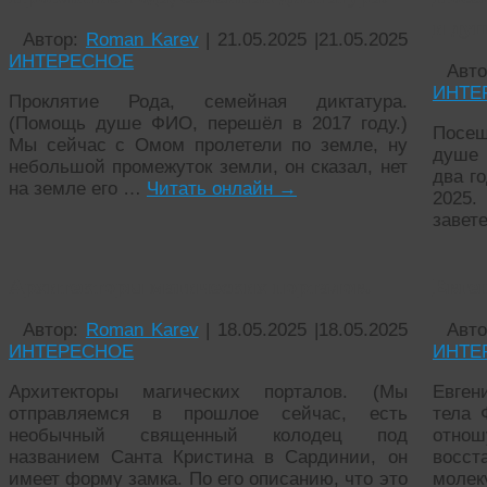
и душ
Автор:
Roman Karev
|
21.05.2025
|
21.05.2025
ИНТЕРЕСНОЕ
Авт
ИНТЕ
Проклятие Рода, семейная диктатура.
(Помощь душе ФИО, перешёл в 2017 году.)
Посе
Мы сейчас с Омом пролетели по земле, ну
душе 
небольшой промежуток земли, он сказал, нет
два го
на земле его …
Читать онлайн
→
2025.
завет
Архитекторы магических порталов.
Евге
Автор:
Roman Karev
|
18.05.2025
|
18.05.2025
Авт
ИНТЕРЕСНОЕ
ИНТЕ
Архитекторы магических порталов. (Мы
Евген
отправляемся в прошлое сейчас, есть
тела 
необычный священный колодец под
отнош
названием Санта Кристина в Сардинии, он
восс
имеет форму замка. По его описанию, что это
молек