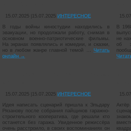
кино 40-х годов
солн
15.07.2025
|
15.07.2025
ИНТЕРЕСНОЕ
15.0
В годы войны киностудии находились в
В 196
эвакуации, но продолжали работу, снимая в
выпус
основном военно-патриотические фильмы.
не на
На экранах появлялись и комедии, и сказки,
об э
но в любом жанре главной темой …
Читать
пооб
онлайн
→
Читат
9 интересных фактов о фильме
5 и
«Гараж»
«Оди
15.07.2025
|
15.07.2025
ИНТЕРЕСНОЕ
15.0
Идея написать сценарий пришла к Эльдару
Актёр
Рязанову после собрания пайщиков гаражно-
сцена
строительного кооператива, где решали кто
знако
останется без гаража. Увиденное режиссёра
вмес
очень расстроило, в своих воспоминаниях он
квадр