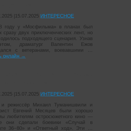
це пустыни»
7.2025
|
15.07.2025
ИНТЕРЕСНОЕ
8 году у «Мосфильма» в планах был
к сразу двух приключенческих лент, но
ходилось подходящего сценария. Узнав
том, драматург Валентин Ежов
щался с ветеранами, воевавшими …
ь онлайн
→
нтересных фактов о фильме
ночное плавание»
7.2025
|
15.07.2025
ИНТЕРЕСНОЕ
 и режиссёр Михаил Туманишвили и
рист Евгений Месяцев были хорошо
мы любителям остросюжетного кино —
те они сделали боевики «Случай в
ате 36−80» и «Ответный ход». Эти …