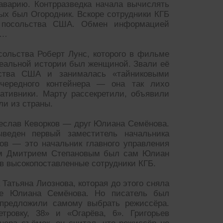
аварию. Контрразведка начала вычислять
ых был Огородник. Вскоре сотрудники КГБ
м посольства США. Обмен информацией
ы…
сольства Роберт Лунс, которого в фильме
реальной истории был женщиной. Звали её
ьства США и занималась «тайниковыми
чередного контейнера — она так лихо
ативники. Марту рассекретили, объявили
ли из страны.
еслав Кеворков — друг Юлиана Семёнова.
веден первый заместитель начальника
ов — это начальник главного управления
том Дмитрием Степановым был сам Юлиан
в высокопоставленные сотрудники КГБ.
атьяна Лиознова, которая до этого сняла
же Юлиана Семёнова. Но писатель был
у предложили самому выбрать режиссёра.
тровку, 38» и «Огарёва, 6». Григорьев