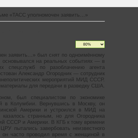
ьме «ТАСС уполномочен заявить…»
чен заявить…»
чен заявить…» был снят по одноимённому
, основывался на реальных событиях — в
их спецслужб по разоблачению агента
естован Александр Огородник — сотрудник
ешнеполитических мероприятий МИД СССР.
 материалы для передачи в разведку США.
оном, был специалистом по экономике
ий в Колумбии. Вернувшись в Москву, он
атинской Америки и устроился в МИД на
м казалось странным, но для Огородника
ий СССР и Америки. В КГБ к тому времени
 ЦРУ пытались завербовать неизвестного
о он часто проводил время с женщиной в