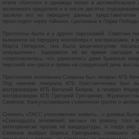
отеле «Хилтон» и однажды попал в автомобильную 
возможного предателя и в числе десятка подозреваем
засекли его на передаче данных представителя
происходил через тайники, сделанные в Парке Побед
Прототипы были и у других персонажей. Советник по
выманили на передачу контейнера с материалами, в 
Марта Петерсон, она была вице-консулом посол
операциями». Задержали её во время закладки о
сопротивлялась, что удивлялись даже бывалые опер
персоной нон грата и прямо на следующий день высла
Прототипом полковника Славина был генерал КГБ Вяч
Под именем генерала КГБ Константинова был вы
контрразведки КГБ Виталий Бояров, а генерал Фёдор
контрразведки КГБ Григорий Григоренко. Журналис
Семёнов. Консультировали съёмочную группу и актёро
Снимать «ТАСС уполномочен заявить…» должна была Т
«Семнадцать мгновений весны» по роману того 
категорически против её кандидатуры, и тогда ем
Семёнов выбрал Бориса Григорьева, снявшего «Пе