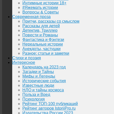
Интимные истории 18+
#Яжемать истории
Вопросы & Советы
Современная проза
Притчи, рассказы со смыслом
Рассказы для детей
Детектив, Триллер
Повести и Романы
Фантастика и Фэнтези
Нереальные истории
Анекдоты, частушки
Разное: статьи и заметки
Стихи и поэзия
Интересное
Календарь на 2023 год
Загадки и Тайны
Мифы и Легенды
Исторические события
Известные люди
НЛО и тайны космоса
Польза и Вред
Психология
Рейтинг ТОП-100 публикаций
Рейтинг авторов IstoriiPro.ru
Издательства России 2023