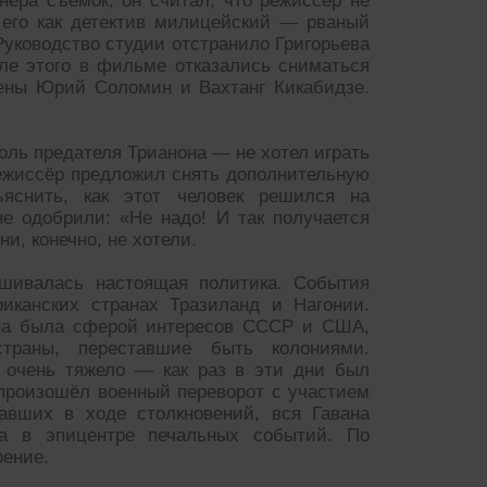
нера съёмок, он считал, что режиссёр не
 его как детектив милицейский — рваный
уководство студии отстранило Григорьева
ле этого в фильме отказались сниматься
дены Юрий Соломин и Вахтанг Кикабидзе.
роль предателя Трианона — не хотел играть
режиссёр предложил снять дополнительную
яснить, как этот человек решился на
е одобрили: «Не надо! И так получается
и, конечно, не хотели.
ешивалась настоящая политика. События
канских странах Тразиланд и Нагонии.
 она была сферой интересов СССР и США,
траны, переставшие быть колониями.
 очень тяжело — как раз в эти дни был
 произошёл военный переворот с участием
авших в ходе столкновений, вся Гавана
а в эпицентре печальных событий. По
оение.