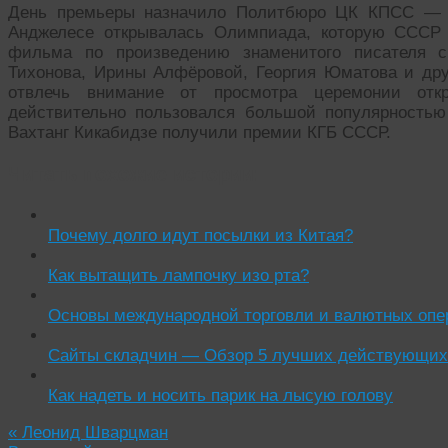
День премьеры назначило Политбюро ЦК КПСС — 2
Анджелесе открывалась Олимпиада, которую СССР 
фильма по произведению знаменитого писателя 
Тихонова, Ирины Алфёровой, Георгия Юматова и др
отвлечь внимание от просмотра церемонии отк
действительно пользовался большой популярность
Вахтанг Кикабидзе получили премии КГБ СССР.
Читать похожие истории:
Почему долго идут посылки из Китая?
Как вытащить лампочку изо рта?
Основы международной торговли и валютных опе
Сайты складчин — Обзор 5 лучших действующих
Как надеть и носить парик на лысую голову
«
Леонид Шварцман