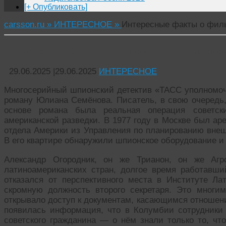
[+ Опубликовать]
carsson.ru »
ИНТЕРЕСНОЕ »
Интересные факты о фил
Интересные факты о фильме «ТАСС уполномо
29.06.2025
|
29.06.2025
ИНТЕРЕСНОЕ
Многосерийный шпионский детектив «ТАСС уполномо
роману Юлиана Семёнова. Писатель, в свою очередь
основе романа была реальная операция советск
американской разведки. В 1977 году в Москве был ар
отдела Америки из Управления по планированию вн
В его квартире обнаружили шпионское оборудование и
Александр Огородник, он же Трианон, он же Агр
латиноамериканских стран, долгое время работавш
отказался от перспективного места в Институте Л
скромную должность второго секретаря. Это многи
открывало доступ к документам, касающимся отношен
появилась информация, что в Колумбии сотрудники
советского гражданина — о нём знали только то, чт