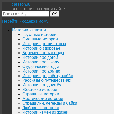
carsson.ru
все истории на одном сайте
OK
Перейти к содержимому
Истории из жизни
Грустные истории
Смешные истории
Истории про животных
Истории о здоровье
Беременность и роды
Истории про детей
Истории про школу
Студенческие годы
Истории про армию
Истории про работу, хобби
Рассказы о путешествиях
Истории про дружбу
Жестокие истории
Страшные истории
Мистические истории
Страшилки, легенды и байки
Любовные истории
Истории измен из жизни