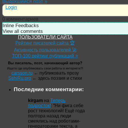
Выдохшийся поэт
»
Login
0
комментариев
Inline Feedbacks
View all comments
ПОЛЬЗОВАТЕЛИ САЙТА
Рейтинг писателей сайта 🏆
Активность пользователей 🚀
ТОП-100 рейтинг публикаций ⭐
Вы писатель, поэт, начинающий автор?
Ищете где опубликовать свои работы в интернете?!
carsson.ru
← публиковать прозу
StihiRu.pro
← здесь поэзия и стихи
Последние комментарии:
kirgam
на
Теперь
подросток!
: “
Ни фига себе
рост технологий! Ещё года
полтора назад люди
смеялись над роботами-
генераторами текста, а