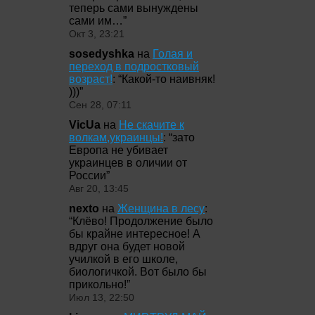
теперь сами вынуждены
сами им…
”
Окт 3, 23:21
sosedyshka
на
Голая и
переход в подростковый
возраст!
: “
Какой-то наивняк!
)))
”
Сен 28, 07:11
VicUa
на
Не скачите к
волкам,украинцы!
: “
зато
Европа не убивает
украинцев в оличии от
России
”
Авг 20, 13:45
nexto
на
Женщина в лесу
:
“
Клёво! Продолжение было
бы крайне интересное! А
вдруг она будет новой
училкой в его школе,
биологичкой. Вот было бы
прикольно!
”
Июл 13, 22:50