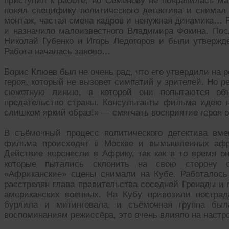
приступил к работе, но Семёнову не понравилась ма
понял специфику политического детектива и снимал
монтаж, частая смена кадров и ненужная динамика… Р
и назначило малоизвестного Владимира Фокина. Пос
Николай Губенко и Игорь Ледогоров и были утверж
Работа началась заново…
Борис Клюев был не очень рад, что его утвердили на 
героя, который не вызовет симпатий у зрителей. Но 
сюжетную линию, в которой они попытаются объ
предательство страны. Консультанты фильма идею н
слишком яркий образ!» — смягчать восприятие героя он
В съёмочный процесс политического детектива вм
фильма происходят в Москве и вымышленных афри
Действие перенесли в Африку, так как в то время
которые пытались склонить на свою сторону с
«Африканские» сцены снимали на Кубе. Работалось
расстрелян глава правительства соседней Гренады и
американских военных. На Кубу привозили пострад
бурлила и митинговала, и съёмочная группа был
воспоминаниям режиссёра, это очень влияло на настр