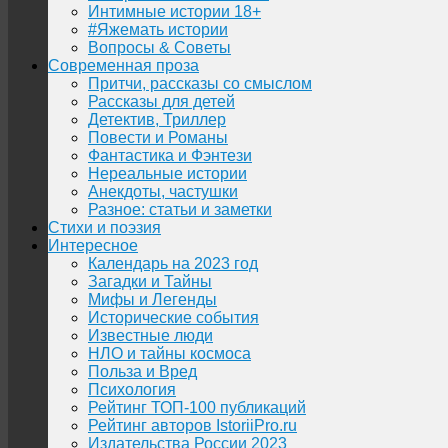
Интимные истории 18+
#Яжемать истории
Вопросы & Советы
Современная проза
Притчи, рассказы со смыслом
Рассказы для детей
Детектив, Триллер
Повести и Романы
Фантастика и Фэнтези
Нереальные истории
Анекдоты, частушки
Разное: статьи и заметки
Стихи и поэзия
Интересное
Календарь на 2023 год
Загадки и Тайны
Мифы и Легенды
Исторические события
Известные люди
НЛО и тайны космоса
Польза и Вред
Психология
Рейтинг ТОП-100 публикаций
Рейтинг авторов IstoriiPro.ru
Издательства России 2023