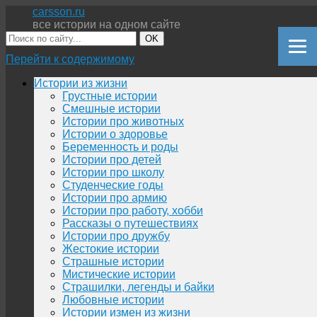
carsson.ru
все истории на одном сайте
OK
Перейти к содержимому
Истории из жизни
Грустные истории
Смешные истории
Истории про животных
Истории о здоровье
Беременность и роды
Истории про детей
Истории про школу
Студенческие годы
Истории про армию
Истории про работу, хобби
Рассказы о путешествиях
Истории про дружбу
Жестокие истории
Страшные истории
Мистические истории
Страшилки, легенды и байки
Любовные истории
Истории измен из жизни