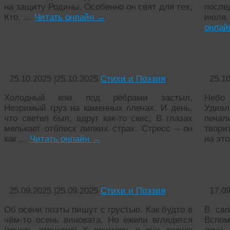
на защиту Родины. Особенно он свят для тех,
после
Кто, …
Читать онлайн
→
июля
онла
Анатомия страха
Небо
25.10.2025
|
25.10.2025
Стихи и Поэзия
25.1
Холодный ком под рёбрами застыл,
Небо
Незримый груз на каменных плечах. И день,
Удив
что светел был, вдруг как-то скис, В глазах
печа
мелькает отблеск липких страх. Стресс – он
твори
как …
Читать онлайн
→
на эт
Без грусти об осени
Скор
25.09.2025
|
25.09.2025
Стихи и Поэзия
17.0
Об осени поэты пишут с грустью. Как будто в
В сво
чём-то осень виновата. Но ежели вглядется
Вспом