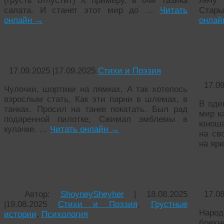
(грусть отпустит) К примеру, в очи тазика
лечу
салата. И станет этот мир до …
Читать
Стары
онлайн
→
онла
Шальные мысли
Рас
Мист
17.09.2025
|
17.09.2025
Стихи и Поэзия
17.0
Чулочки, шортики на лямках, А так хотелось
взрослым стать, Как эти парни в шлемах, в
В оди
танках. Просил на танке покатать. Был рад
мир к
подаренной пилотке, Сжимал эмблемы в
юноша
кулачке. …
Читать онлайн
→
на св
на яр
Ненависть
Не с
Автор:
ShoyneySheyher
|
18.08.2025
17.0
|
19.08.2025
Стихи и Поэзия
,
Грустные
Народ
истории
,
Психология
брехн