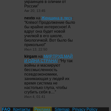
украинцев в оличии от
России
”
Авг 20, 13:45
nexto
на
Женщина в лесу
:
“
Клёво! Продолжение было
бы крайне интересное! А
вдруг она будет новой
училкой в его школе,
биологичкой. Вот было бы
прикольно!
”
Июл 13, 22:50
kirgam
на
МИР,ТРУД,МАЙ
И ОДНА СТРАНА!
: “
Ну так
войны и маскируют
бессмысленность
псевдоэкономики,
занимающая у людей их
время система не
настолько глупа, чтобы
сгубить себя в…
”
Июл 4, 01:41
FAQ
|
Контакты
|
Реклама
|
Sitemap
|
Privacy Policy