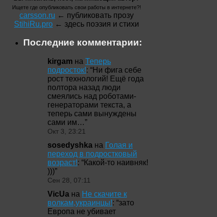
Ищете где опубликовать свои работы в интернете?!
carsson.ru
← публиковать прозу
StihiRu.pro
← здесь поэзия и стихи
Последние комментарии:
kirgam
на
Теперь
подросток!
: “
Ни фига себе
рост технологий! Ещё года
полтора назад люди
смеялись над роботами-
генераторами текста, а
теперь сами вынуждены
сами им…
”
Окт 3, 23:21
sosedyshka
на
Голая и
переход в подростковый
возраст!
: “
Какой-то наивняк!
)))
”
Сен 28, 07:11
VicUa
на
Не скачите к
волкам,украинцы!
: “
зато
Европа не убивает