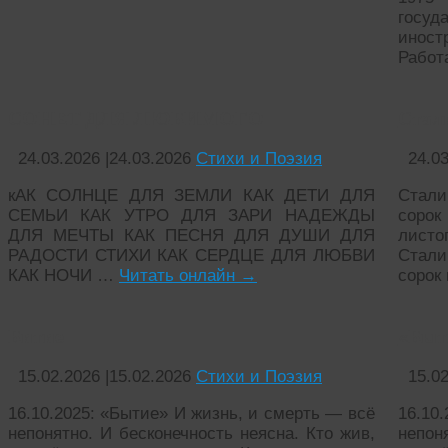
госуд
инос
Работ
СОНЕТ ДЛЯ ЛЮБИМОГО
Стал
24.03.2026
|
24.03.2026
Стихи и Поэзия
24.0
кАК СОЛНЦЕ ДЛЯ ЗЕМЛИ КАК ДЕТИ ДЛЯ
Стал
СЕМЬИ КАК УТРО ДЛЯ ЗАРИ НАДЕЖДЫ
сорок
ДЛЯ МЕЧТЫ КАК ПЕСНЯ ДЛЯ ДУШИ ДЛЯ
лист
РАДОСТИ СТИХИ КАК СЕРДЦЕ ДЛЯ ЛЮБВИ
Стал
КАК НОЧИ …
Читать онлайн
→
сорок 
Битие
«Быт
15.02.2026
|
15.02.2026
Стихи и Поэзия
15.0
16.10.2025: «Бытие» И жизнь, и смерть — всё
16.10
непонятно. И бесконечность неясна. Кто жив,
непон