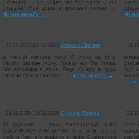
кто мёртв — так неприятно, Как глупость эта
кто м
создана? Моя душа в кровавых пятнах …
созда
Читать онлайн
→
Читат
Новый Год старого
Лице
30.12.2025
|
30.12.2025
Стихи и Поэзия
18.1
В тёмной комнате лежу И гляжу на ёлку.
Втир
Мысли разные гложу. Только вот без толка.
Стара
Нет волнения в душе, Ведь не жду я чуда.
Удобн
Старый стал давно уже- …
Читать онлайн
→
Носов
…
Чит
23 февраля
Клён
15.11.2025
|
15.11.2025
Стихи и Поэзия
25.1
23 февраля — день, посвященный ДНЮ
Клёны
ЗАЩИТНИКА ОТЕЧЕСТВА. Этот день в знак
ждёшь
почёта Тем, кто когда-то и ныне Становился
сент