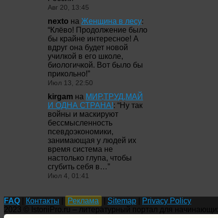
Авг 20, 13:45
nexto
на
Женщина в лесу
:
“
Клёво! Продолжение было
бы крайне интересное! А
вдруг она будет новой
училкой в его школе,
биологичкой. Вот было бы
прикольно!
”
Июл 13, 22:50
kirgam
на
МИР,ТРУД,МАЙ
И ОДНА СТРАНА!
: “
Ну так
войны и маскируют
бессмысленность
псевдоэкономики,
занимающая у людей их
время система не
настолько глупа, чтобы
сгубить себя в…
”
Июл 4, 01:41
FAQ
|
Контакты
|
Реклама
|
Sitemap
|
Privacy Policy
2023 © IstoriiPro.ru – литературный портал для начинающи