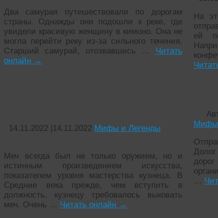
Два самурая путешествовали по дорогам
На эт
страны. Однажды они подошли к реке, где
отпра
увидели красивую женщину в кимоно. Она не
ей п
могла перейти реку из-за сильного течения.
Напри
Старший самурай, отозвавшись …
Читать
конфе
онлайн
→
Читат
Легендарные мечи: Эскалибур и
Пили
Дюрандаль
Ав
Мифы 
14.11.2022
|
14.11.2022
Мифы и Легенды
Отпра
Долог 
Меч всегда был не только оружием, но и
доро
истинным произведением искусства,
орган
показателем уровня мастерства кузнеца. В
…
Чит
Средние века прежде, чем вступить в
должность, кузнецу требовалось выковать
меч. Очень …
Читать онлайн
→