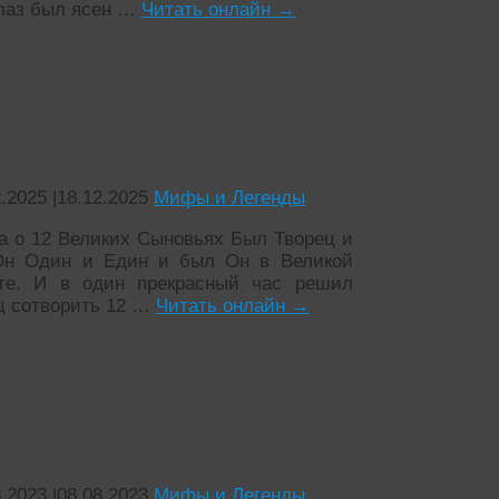
глаз был ясен …
Читать онлайн
→
еликих Сыновей
2.2025
|
18.12.2025
Мифы и Легенды
а о 12 Великих Сыновьях Был Творец и
н Один и Един и был Он в Великой
те. И в один прекрасный час решил
ц сотворить 12 …
Читать онлайн
→
ешествие Дин. Дин и страна
путов
8.2023
|
08.08.2023
Мифы и Легенды