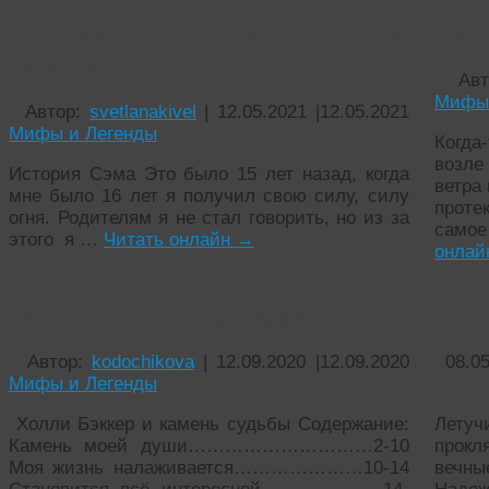
12 чудес света или непонятное
Леген
появление
Ав
Мифы 
Автор:
svetlanakivel
|
12.05.2021
|
12.05.2021
Мифы и Легенды
Когд
возле
История Сэма Это было 15 лет назад, когда
ветра
мне было 16 лет я получил свою силу, силу
проте
огня. Родителям я не стал говорить, но из за
само
этого я …
Читать онлайн
→
онла
Холли Бэккер и камень судьбы
Лету
Автор:
kodochikova
|
12.09.2020
|
12.09.2020
08.0
Мифы и Легенды
Холли Бэккер и камень судьбы Содержание:
Лету
Камень моей души…………………………2-10
прокл
Моя жизнь налаживается…………………10-14
вечн