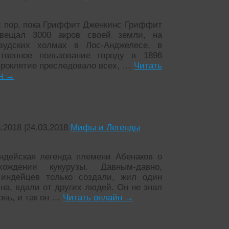
х пор, пока Гриффит Дженкинс Гриффит
вещал 3000 акров своей земли, на
вудских холмах в Лос-Анджелесе, в
твенное пользование городу в 1896
 проклятие преследовало всех, …
Читать
йн
→
нное происхождение кукурузы
3.2018
|
24.03.2018
Мифы и Легенды
ндейская легенда племени Абенаков о
хождении кукурузы. Давным-давно,
 индейцев только создали, жил один
на, вдали от других людей. Он не знал
онь, и так он …
Читать онлайн
→