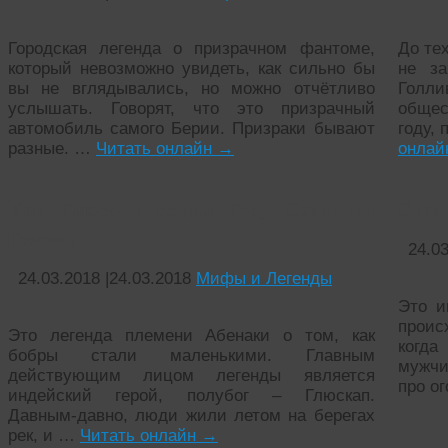
Городская легенда о призрачном фантоме,
До те
который невозможно увидеть, как сильно бы
не за
вы не вглядывались, но можно отчётливо
Голли
услышать. Говорят, что это призрачный
общес
автомобиль самого Берии. Призраки бывают
году,
разные. …
Читать онлайн
→
онла
Как Глюскап создал Гору Сахарной
Стра
Головы
24.0
24.03.2018
|
24.03.2018
Мифы и Легенды
Это и
проис
Это легенда племени Абенаки о том, как
когда
бобры стали маленькими. Главным
мужчи
действующим лицом легенды является
про ог
индейский герой, полубог – Глюскап.
Давным-давно, люди жили летом на берегах
рек, и …
Читать онлайн
→