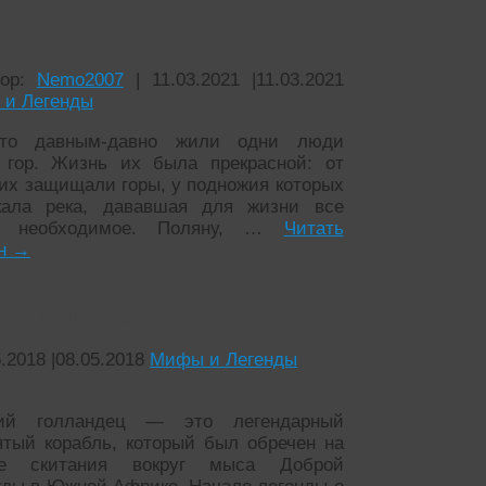
да о геологах
тор:
Nemo2007
|
11.03.2021
|
11.03.2021
и Легенды
а-то давным-давно жили одни люди
 гор. Жизнь их была прекрасной: от
 их защищали горы, у подножия которых
кала река, дававшая для жизни все
е необходимое. Поляну, …
Читать
йн
→
чий Голландец
5.2018
|
08.05.2018
Мифы и Легенды
чий голландец — это легендарный
ятый корабль, который был обречен на
ые скитания вокруг мыса Доброй