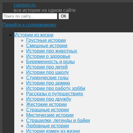
carsson.ru
все истории на одном сайте
OK
Перейти к содержимому
Истории из жизни
Грустные истории
Смешные истории
Истории про животных
Истории о здоровье
Беременность и роды
Истории про детей
Истории про школу
Студенческие годы
Истории про армию
Истории про работу, хобби
Рассказы о путешествиях
Истории про дружбу
Жестокие истории
Страшные истории
Мистические истории
Страшилки, легенды и байки
Любовные истории
Истории измен из жизни