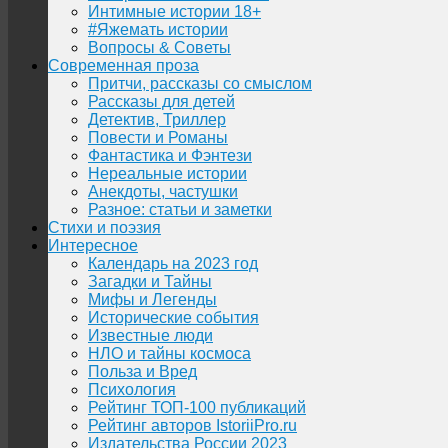
Интимные истории 18+
#Яжемать истории
Вопросы & Советы
Современная проза
Притчи, рассказы со смыслом
Рассказы для детей
Детектив, Триллер
Повести и Романы
Фантастика и Фэнтези
Нереальные истории
Анекдоты, частушки
Разное: статьи и заметки
Стихи и поэзия
Интересное
Календарь на 2023 год
Загадки и Тайны
Мифы и Легенды
Исторические события
Известные люди
НЛО и тайны космоса
Польза и Вред
Психология
Рейтинг ТОП-100 публикаций
Рейтинг авторов IstoriiPro.ru
Издательства России 2023