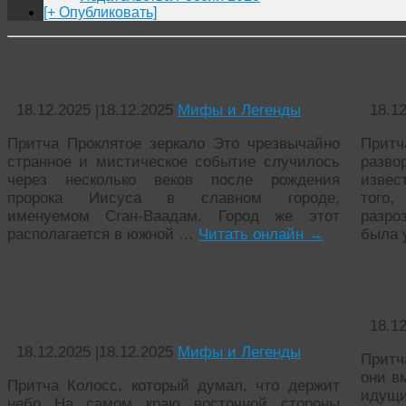
[+ Опубликовать]
Проклятое зеркало.
Хрус
18.12.2025
|
18.12.2025
Мифы и Легенды
18.1
Притча Проклятое зеркало Это чрезвычайно
Прит
странное и мистическое событие случилось
разв
через несколько веков после рождения
извес
пророка Иисуса в славном городе,
того,
именуемом Сган-Ваадам. Город же этот
разро
располагается в южной …
Читать онлайн
→
была 
Колосс, который думал, что держит
Двое
небо
18.1
18.12.2025
|
18.12.2025
Мифы и Легенды
Притч
они в
Притча Колосс, который думал, что держит
идущи
небо На самом краю восточной стороны