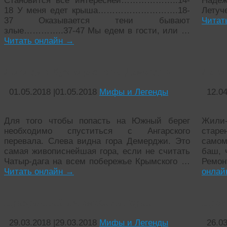
Становится всё интересней………………..14-
Надеж
18 У меня едет крыша……………………….18-
Лету
37 Оказывается тени бывают
Читат
злые…………..37-47 Мы едем в гости, или …
Читать онлайн
→
Легенда о Кузнеце с горы Демерджи
Леге
01.05.2018
|
01.05.2018
Мифы и Легенды
12.0
Для того чтобы попасть на Южный берег
Жили
необходимо спуститься с Ангарского
старе
перевала. Слева видна гора Демерджи. Это
самом
самая живописнейшая гора, если не считать
баш, 
Чатыр-дага на всем побережье Крымского …
Ремо
Читать онлайн
→
онла
Призрачный автомобиль Берии
Прок
29.03.2018
|
29.03.2018
Мифы и Легенды
26.0