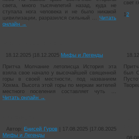
свет 
света, много тысячелетий назад, куда не
ступала нога человека и не было никакой
1
2
цивилизации, разразился сильный …
Читать
онлайн
→
Молчание летописца
12 В
18.12.2025
|
18.12.2025
Мифы и Легенды
18.1
Притча Молчание летописца История эта
Притч
взяла свое начало у высочайшей священной
был О
горы в своей местности, под названием
Пусто
Хохма. Высота этой горы по меркам жителей
Творе
местного поселения составляет чуть …
Читать онлайн
→
Два самурая
Пут
лили
Автор:
Енисей Гуров
|
17.08.2025
|
17.08.2025
Мифы и Легенды
08.0