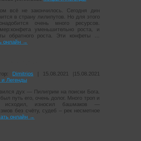
ом всё не закончилось. Сегодня дин
вится в страну лилипутов. Но для этого
онадобится очень много ресурсов.
мер:конфета уменьшительно роста, и
ты обратного роста. Эти конфеты …
ь онлайн
→
грим и Художник
тор:
Dimitrios
|
15.08.2021
|
15.08.2021
и Легенды
вился дух — Пилигрим на поиски Бога.
был путь его, очень долог. Много троп и
г исходил, износил башмаков —
измов без счёту, судеб – рек несметное
ать онлайн
→