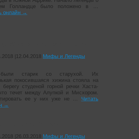
ды в Южной Африке. Начало легенды о
чем Голландце было положено в …
ь онлайн
→
нда об источнике под Ай-Петри
4.2018
|
12.04.2018
Мифы и Легенды
-были старик со старухой. Их
нькая покосившаяся хижина стояла на
 берегу студеной горной речки Хаста-
что течет между Алупкой и Мисхором.
нтировать ее у них уже не …
Читать
йн
→
лятие парка Гриффит
3.2018
|
26.03.2018
Мифы и Легенды