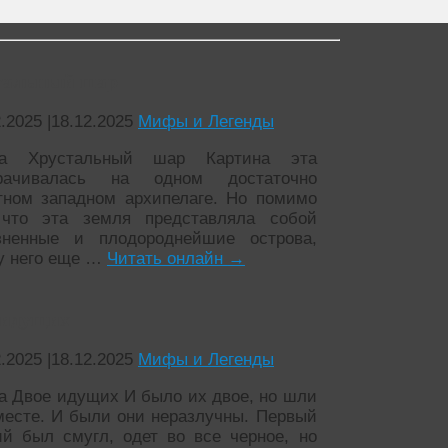
тальный шар
2.2025
|
18.12.2025
Мифы и Легенды
ча Хрустальный шар Картина эта
орачивалась на одном достаточно
тном западном архипелаге. Но помимо
 что эта земля представляла собой
зненные и плодороднейшие острова,
у него еще …
Читать онлайн
→
 идущих
2.2025
|
18.12.2025
Мифы и Легенды
а Двое идущих И было их двое, но шли
месте. И были они неразлучны. Первый
й был смугл, одет во все черное, но