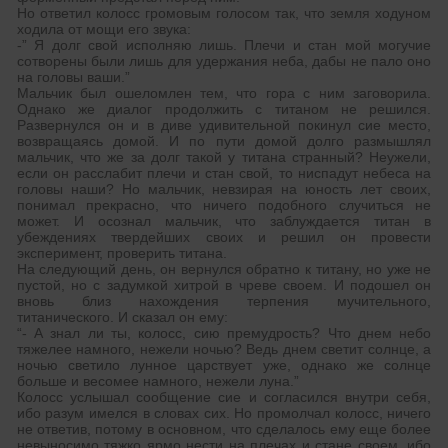
Но ответил колосс громовым голосом так, что земля ходуном
ходила от мощи его звука:
-” Я долг свой исполняю лишь. Плечи и стан мой могучие
сотворены были лишь для удержания неба, дабы не пало оно
на головы ваши.”
Мальчик был ошеломлен тем, что гора с ним заговорила.
Однако же диалог продолжить с титаном не решился.
Развернулся он и в диве удивительной покинул сие место,
возвращаясь домой. И по пути домой долго размышлял
мальчик, что же за долг такой у титана странный? Неужели,
если он расслабит плечи и стан свой, то ниспадут небеса на
головы наши? Но мальчик, невзирая на юность лет своих,
понимал прекрасно, что ничего подобного случиться не
может. И осознал мальчик, что заблуждается титан в
убеждениях твердейших своих и решил он провести
эксперимент, проверить титана.
На следующий день, он вернулся обратно к титану, но уже не
пустой, но с задумкой хитрой в чреве своем. И подошел он
вновь близ нахождения терпения мучительного,
титанического. И сказал он ему:
“- А знал ли ты, колосс, сию премудрость? Что днем небо
тяжелее намного, нежели ночью? Ведь днем светит солнце, а
ночью светило лунное царствует уже, однако же солнце
больше и весомее намного, нежели луна.”
Колосс услышал сообщение сие и согласился внутри себя,
ибо разум имелся в словах сих. Но промолчал колосс, ничего
не ответив, потому в основном, что сделалось ему еще более
невыносимо тяжко ярмо нести на плечах и стане своем, ибо