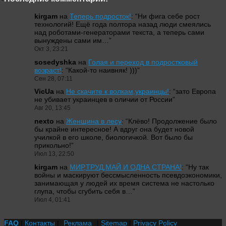
kirgam
на
Теперь подросток!
: “
Ни фига себе рост
технологий! Ещё года полтора назад люди смеялись
над роботами-генераторами текста, а теперь сами
вынуждены сами им…
”
Окт 3, 23:21
sosedyshka
на
Голая и переход в подростковый
возраст!
: “
Какой-то наивняк! )))
”
Сен 28, 07:11
VicUa
на
Не скачите к волкам,украинцы!
: “
зато Европа
не убивает украинцев в оличии от России
”
Авг 20, 13:45
nexto
на
Женщина в лесу
: “
Клёво! Продолжение было
бы крайне интересное! А вдруг она будет новой
училкой в его школе, биологичкой. Вот было бы
прикольно!
”
Июл 13, 22:50
kirgam
на
МИР,ТРУД,МАЙ И ОДНА СТРАНА!
: “
Ну так
войны и маскируют бессмысленность псевдоэкономики,
занимающая у людей их время система не настолько
глупа, чтобы сгубить себя в…
”
Июл 4, 01:41
FAQ
|
Контакты
|
Реклама
|
Sitemap
|
Privacy Policy