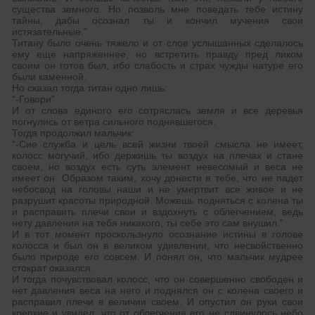
существа земного. Но позволь мне поведать тебе истину
тайны, дабы осознал ты и кончил мучения свои
истязательные.”
Титану было очень тяжело и от слов услышанных сделалось
ему еще напряженнее, но встретить правду пред ликом
своим он готов был, ибо слабость и страх чужды натуре его
были каменной.
Но сказал тогда титан одно лишь:
“-Говори”.
И от слова единого его сотряслась земля и все деревья
погнулись от ветра сильного поднявшегося.
Тогда продолжил мальчик:
“-Сие служба и цель всей жизни твоей смысла не имеет,
колосс могучий, ибо держишь ты воздух на плечах и стане
своем, но воздух есть суть элемент невесомый и веса не
имеет он. Образом таким, хочу донести я тебе, что не падет
небосвод на головы наши и не умертвит все живое и не
разрушит красоты природной. Можешь подняться с колена ты
и расправить плечи свои и вздохнуть с облегчением, ведь
нету давления на тебя никакого, ты себе это сам внушил.”
И в тот момент проскользнуло осознание истины в голове
колосса и был он в великом удивлении, что несвойственно
было природе его совсем. И понял он, что мальчик мудрее
стократ оказался.
И тогда почувствовал колосс, что он совершенно свободен и
нет давления веса на него и поднялся он с колена своего и
расправил плечи в величии своем. И опустил он руки свои
крепкие и увидел, что от облегчения его не сдвинулось небо