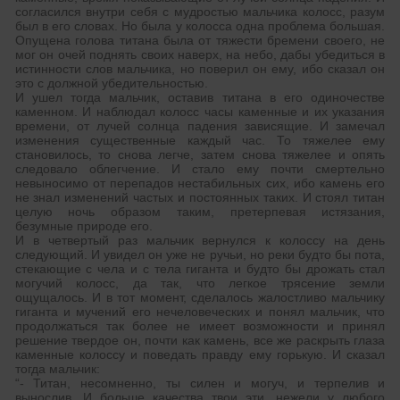
согласился внутри себя с мудростью мальчика колосс, разум
был в его словах. Но была у колосса одна проблема большая.
Опущена голова титана была от тяжести бремени своего, не
мог он очей поднять своих наверх, на небо, дабы убедиться в
истинности слов мальчика, но поверил он ему, ибо сказал он
это с должной убедительностью.
И ушел тогда мальчик, оставив титана в его одиночестве
каменном. И наблюдал колосс часы каменные и их указания
времени, от лучей солнца падения зависящие. И замечал
изменения существенные каждый час. То тяжелее ему
становилось, то снова легче, затем снова тяжелее и опять
следовало облегчение. И стало ему почти смертельно
невыносимо от перепадов нестабильных сих, ибо камень его
не знал изменений частых и постоянных таких. И стоял титан
целую ночь образом таким, претерпевая истязания,
безумные природе его.
И в четвертый раз мальчик вернулся к колоссу на день
следующий. И увидел он уже не ручьи, но реки будто бы пота,
стекающие с чела и с тела гиганта и будто бы дрожать стал
могучий колосс, да так, что легкое трясение земли
ощущалось. И в тот момент, сделалось жалостливо мальчику
гиганта и мучений его нечеловеческих и понял мальчик, что
продолжаться так более не имеет возможности и принял
решение твердое он, почти как камень, все же раскрыть глаза
каменные колоссу и поведать правду ему горькую. И сказал
тогда мальчик:
“- Титан, несомненно, ты силен и могуч, и терпелив и
вынослив. И больше качества твои эти, нежели у любого