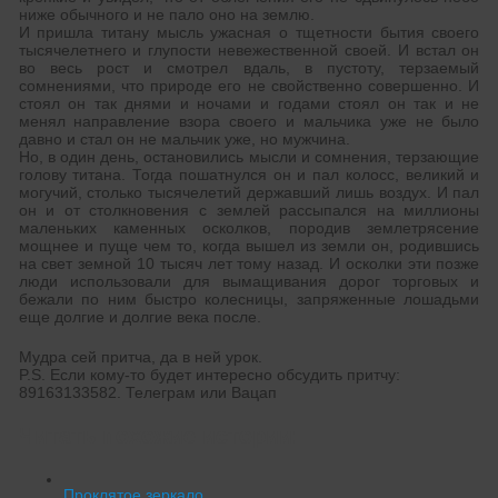
ниже обычного и не пало оно на землю.
И пришла титану мысль ужасная о тщетности бытия своего
тысячелетнего и глупости невежественной своей. И встал он
во весь рост и смотрел вдаль, в пустоту, терзаемый
сомнениями, что природе его не свойственно совершенно. И
стоял он так днями и ночами и годами стоял он так и не
менял направление взора своего и мальчика уже не было
давно и стал он не мальчик уже, но мужчина.
Но, в один день, остановились мысли и сомнения, терзающие
голову титана. Тогда пошатнулся он и пал колосс, великий и
могучий, столько тысячелетий державший лишь воздух. И пал
он и от столкновения с землей рассыпался на миллионы
маленьких каменных осколков, породив землетрясение
мощнее и пуще чем то, когда вышел из земли он, родившись
на свет земной 10 тысяч лет тому назад. И осколки эти позже
люди использовали для вымащивания дорог торговых и
бежали по ним быстро колесницы, запряженные лошадьми
еще долгие и долгие века после.
Мудра сей притча, да в ней урок.
P.S. Если кому-то будет интересно обсудить притчу:
89163133582. Телеграм или Вацап
Читать похожие истории:
Проклятое зеркало.