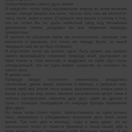
Олицетворение самого духа земли.
И предстал титан пред окружающим миром во всем величии
своем, окинув взором все иное, частью чего сам же является:
леса, поля, моря и реки. И пришла ему мысль в голову о том,
что не хотел бы он, дабы небесный свод под тягчайшим
давлением своим, раздавил бы все творения природы
прекрасные.
И принял он решение такое же колоссальное, каковым сам
является и решение это столь же твердо было, из какой
твердыни сам же он был сотворен.
И опустился титан на колено одно, быть может, как символ
своего величайшего служения природе всей, расправил он
свои плечи и стан могучие и водрузил на себя груз столь
неподъемный, что ни одно живое существо не осилило бы
такого веса.
И время шло…
Природа вокруг постоянно изменялась, рождались
насекомые, дикие звери, морские и земные, и умирали они,
отжив свой век, росли леса новые, разливались новые реки и
ручьи в руслах вод своих, меняли направления ветра свои и
сезоны неотвратимо сменяли друг друг, один за другим и
луны с солнцем передавали по очереди бразды правления
друг другу.
Но лишь титан стоял горою, припустившись на одно колено
свое, неизменно и обездвижено выполняя долг всей своей
жизни. Так шли дни и месяцы, годы и века даже, но не
шелохнулся титан от тяжести бремени и ноши своей, ибо в
этом видел смысл сотворения себя Матерью землей. И не