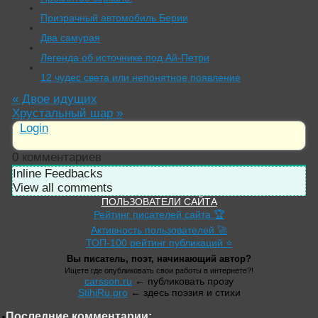
Призрачный автомобиль Берии
Два самурая
Легенда об источнике под Ай-Петри
12 чудес света или непонятное появление
«
Двое идущих
Хрустальный шар
»
Login
0
комментариев
Inline Feedbacks
View all comments
ПОЛЬЗОВАТЕЛИ САЙТА
Рейтинг писателей сайта 🏆
Активность пользователей 🚀
ТОП-100 рейтинг публикаций ⭐
Вы писатель, поэт, начинающий автор?
Ищете где опубликовать свои работы в интернете?!
carsson.ru
← публиковать прозу
StihiRu.pro
← здесь поэзия и стихи
Последние комментарии: