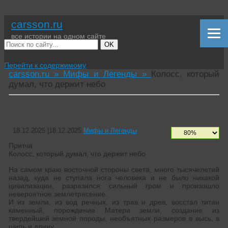
carsson.ru
все истории на одном сайте
OK
Перейти к содержимому
carsson.ru »
Мифы и Легенды »
Колосс, который
думал, что держит небо
Колосс, который думал, что держит небо
18.12.2025
|
18.12.2025
Мифы и Легенды
Притча
Колосс, который думал, что держит небо
На самом краю восточной стороны света, много тысячелетий
назад, куда не ступала нога человека и не было никакой
цивилизации, разразился сильный гром и произошло
невероятное землетрясение.
И из земли, из вод речных, из трав и древ, восстал титан
каменный, порождение Матери земли, создание из
твердейшей земной породы, необъятных размеров в высь, в
ширь и длину.