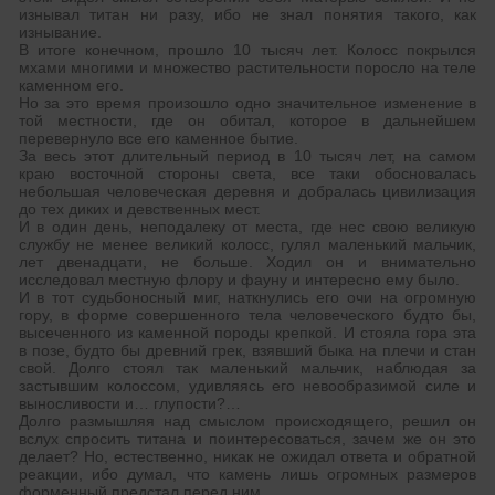
изнывал титан ни разу, ибо не знал понятия такого, как
изнывание.
В итоге конечном, прошло 10 тысяч лет. Колосс покрылся
мхами многими и множество растительности поросло на теле
каменном его.
Но за это время произошло одно значительное изменение в
той местности, где он обитал, которое в дальнейшем
перевернуло все его каменное бытие.
За весь этот длительный период в 10 тысяч лет, на самом
краю восточной стороны света, все таки обосновалась
небольшая человеческая деревня и добралась цивилизация
до тех диких и девственных мест.
И в один день, неподалеку от места, где нес свою великую
службу не менее великий колосс, гулял маленький мальчик,
лет двенадцати, не больше. Ходил он и внимательно
исследовал местную флору и фауну и интересно ему было.
И в тот судьбоносный миг, наткнулись его очи на огромную
гору, в форме совершенного тела человеческого будто бы,
высеченного из каменной породы крепкой. И стояла гора эта
в позе, будто бы древний грек, взявший быка на плечи и стан
свой. Долго стоял так маленький мальчик, наблюдая за
застывшим колоссом, удивляясь его невообразимой силе и
выносливости и… глупости?…
Долго размышляя над смыслом происходящего, решил он
вслух спросить титана и поинтересоваться, зачем же он это
делает? Но, естественно, никак не ожидал ответа и обратной
реакции, ибо думал, что камень лишь огромных размеров
форменный предстал перед ним.