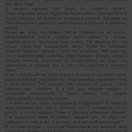
был день тогда.
И увидел мальчик, что будто бы согнулся колосс,
олицетворение мощи, будто бы на несколько сантиметров и
понял мальчик об слабости внушения гиганта. Мальчик не
стал продолжать диалог и снова вернулся обратно в деревню,
домой.
Ночью же, когда все живое спит и отдыхает, но не колосс,
продолжавший нести службу свою денно и нощно,
подвластную и посильную ему только. Но заметил он, что
ночью стало ему значительно легче, будто бы половину
тяжести бремени убрали с плеч его уставших. Ибо знал он,
что с наступлением темноты, луна сменяет солнце, легче и
меньше которая многократ. И почувствовал он будто бы
облегчение и прилив сил и всю ночь простоял, образом
таким.
И на следующий же день пришел к колоссу мальчик снова,
увидя в этот раз, что будто пот течет ручьями горными с чела
и тела гиганта. Что говорил сей признак об одном: стало
тяжелее ему намного. И в этот раз мальчик пришел с
хитростью выношенной в чреве своем, еще хитрее
предыдущей и сказал титану он:
“- А знал ли ты, титан, премудрость следующую? В природе
ведь циклично все: что-то умирает, что-то рождается, что-то
растет, а что-то увядает. Также и светила небесные. Меняют
они весомость свою и размер каждый час. В один час
набирают и силу, и вес, и размер, но в час иной уменьшают.”
И поставил рядом с колоссом перед ликом его мальчик часы
каменные, время показывающие от лучей солнца падения. И