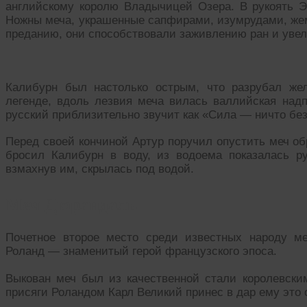
английскому королю Владычицей Озера. В рукоять 
Ножны меча, украшенные сапфирами, изумрудами, жем
преданию, они способствовали заживлению ран и уве
Калибурн был настолько острым, что разрубал же
легенде, вдоль лезвия меча вилась валлийская надп
русский приблизительно звучит как «Сила — ничто без
Перед своей кончиной Артур поручил опустить меч обр
бросил Калибурн в воду, из водоема показалась р
взмахнув им, скрылась под водой.
Меч Дюрандаль
Почетное второе место среди известных народу м
Роланд — знаменитый герой французского эпоса.
Выкован меч был из качественной стали королевски
присяги Роландом Карл Великий принес в дар ему это 