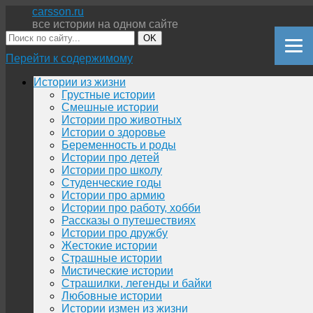
carsson.ru
все истории на одном сайте
OK
Перейти к содержимому
Истории из жизни
Грустные истории
Смешные истории
Истории про животных
Истории о здоровье
Беременность и роды
Истории про детей
Истории про школу
Студенческие годы
Истории про армию
Истории про работу, хобби
Рассказы о путешествиях
Истории про дружбу
Жестокие истории
Страшные истории
Мистические истории
Страшилки, легенды и байки
Любовные истории
Истории измен из жизни