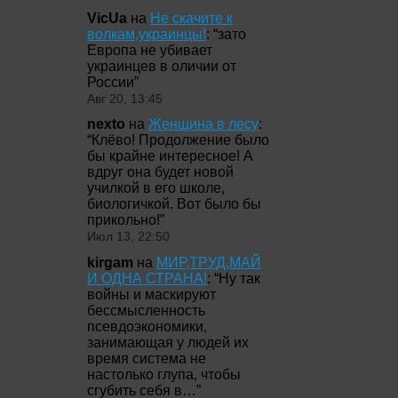
VicUa
на
Не скачите к
волкам,украинцы!
: “
зато
Европа не убивает
украинцев в оличии от
России
”
Авг 20, 13:45
nexto
на
Женщина в лесу
:
“
Клёво! Продолжение было
бы крайне интересное! А
вдруг она будет новой
училкой в его школе,
биологичкой. Вот было бы
прикольно!
”
Июл 13, 22:50
kirgam
на
МИР,ТРУД,МАЙ
И ОДНА СТРАНА!
: “
Ну так
войны и маскируют
бессмысленность
псевдоэкономики,
занимающая у людей их
время система не
настолько глупа, чтобы
сгубить себя в…
”