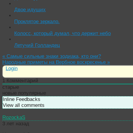
Двое идущих
Проклятое зеркало.
Колосс, который думал, что держит небо
Летучий Голландец
«
Самые сильные знаки зодиака, кто они?
Народные приметы на Вербное воскресенье
»
Login
1
Комментарий
старые
новые
популярные
Inline Feedbacks
View all comments
RozockaS
3 лет назад