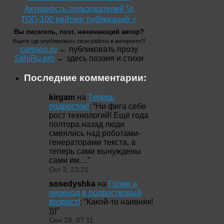
Активность пользователей 🚀
ТОП-100 рейтинг публикаций ⭐
Вы писатель, поэт, начинающий автор?
Ищете где опубликовать свои работы в интернете?!
carsson.ru
← публиковать прозу
StihiRu.pro
← здесь поэзия и стихи
Последние комментарии:
kirgam
на
Теперь
подросток!
: “
Ни фига себе
рост технологий! Ещё года
полтора назад люди
смеялись над роботами-
генераторами текста, а
теперь сами вынуждены
сами им…
”
Окт 3, 23:21
sosedyshka
на
Голая и
переход в подростковый
возраст!
: “
Какой-то наивняк!
)))
”
Сен 28, 07:11