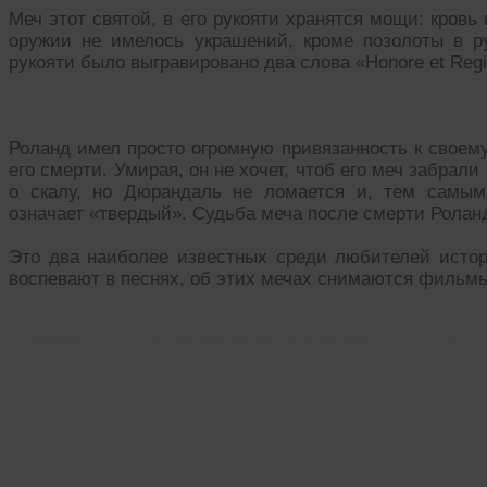
Меч этот святой, в его рукояти хранятся мощи: кров
оружии не имелось украшений, кроме позолоты в ру
рукояти было выгравировано два слова «Honore et Reg
Роланд имел просто огромную привязанность к своему
его смерти. Умирая, он не хочет, чтоб его меч забрали
о скалу, но Дюрандаль не ломается и, тем самым,
означает «твердый». Судьба меча после смерти Ролан
Это два наиболее известных среди любителей истор
воспевают в песнях, об этих мечах снимаются фильм
Видео — Легендарные мечи ТОП-5