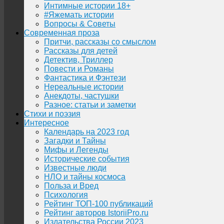
Интимные истории 18+
#Яжемать истории
Вопросы & Советы
Современная проза
Притчи, рассказы со смыслом
Рассказы для детей
Детектив, Триллер
Повести и Романы
Фантастика и Фэнтези
Нереальные истории
Анекдоты, частушки
Разное: статьи и заметки
Стихи и поэзия
Интересное
Календарь на 2023 год
Загадки и Тайны
Мифы и Легенды
Исторические события
Известные люди
НЛО и тайны космоса
Польза и Вред
Психология
Рейтинг ТОП-100 публикаций
Рейтинг авторов IstoriiPro.ru
Издательства России 2023