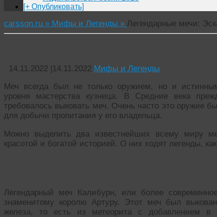
[+ Опубликовать]
carsson.ru »
Мифы и Легенды »
Легендарные мечи: Эс
Легендарные мечи: Эскалибур и Дюрандаль
14.11.2022
|
14.11.2022
Мифы и Легенды
Меч всегда был не только оружием, но и истинным
уровня мастерства кузнеца. В Средние века преж
требовалось выковать меч. Очень часто это оружие 
для добычи пропитания у его владельца.
Можно выделить два известнейших всему миру меч
красотой и богатой историей. О них ходят легенды, ка
Меч Экскалибур
Легендарный меч Калибурн, или более современное
знаменитому королю Артуру. Этот меч был выкован
железа, то есть из метеорита с добавлением в 