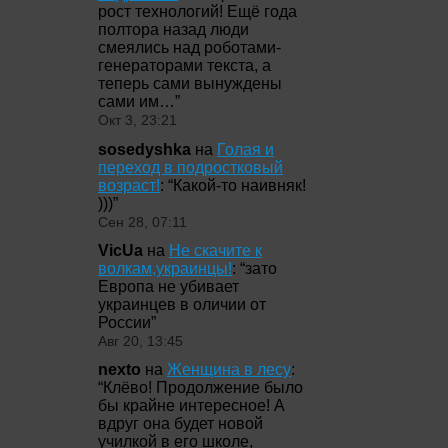
рост технологий! Ещё года
полтора назад люди
смеялись над роботами-
генераторами текста, а
теперь сами вынуждены
сами им…
”
Окт 3, 23:21
sosedyshka
на
Голая и
переход в подростковый
возраст!
: “
Какой-то наивняк!
)))
”
Сен 28, 07:11
VicUa
на
Не скачите к
волкам,украинцы!
: “
зато
Европа не убивает
украинцев в оличии от
России
”
Авг 20, 13:45
nexto
на
Женщина в лесу
:
“
Клёво! Продолжение было
бы крайне интересное! А
вдруг она будет новой
училкой в его школе,