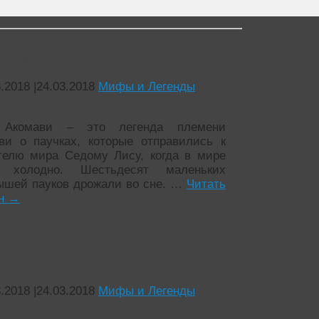
Акомави
3.2018
|
24.03.2018
Мифы и Легенды
Акомави – это легенда племени
ви о паучках, которые отправились к
телю мира Седому Лису, когда в мире
о холодно. Шестьдесят маленьких
ышей пауков дрожали во сне. …
Читать
йн
→
бая сойка, Ящерица и Медведи-
ли
3.2018
|
24.03.2018
Мифы и Легенды