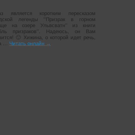
каз является коротким пересказом
дской легенды ’’Призрак в горном
ще на озере Ульвсватн’’ из книги
абль призраков’’. Надеюсь, он Вам
вится! 🙂 Хижина, о которой идет речь,
ла …
Читать онлайн
→