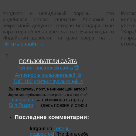
Учаджес и невидимый парень – это
Расс
индейская сказка племени Абенаков о
ислан
некрасивой девушке, которая благодаря силе
убежи
характера обрела своё счастье. Была когда-то
’’Кор
Индейская деревня, на краю озера, на …
понра
Читать онлайн
→
стоя
1
2
ПОЛЬЗОВАТЕЛИ САЙТА
Рейтинг писателей сайта 🏆
Активность пользователей 🚀
ТОП-100 рейтинг публикаций ⭐
Вы писатель, поэт, начинающий автор?
Ищете где опубликовать свои работы в интернете?!
carsson.ru
← публиковать прозу
StihiRu.pro
← здесь поэзия и стихи
Последние комментарии:
kirgam
на
Теперь
подросток!
: “
Ни фига себе