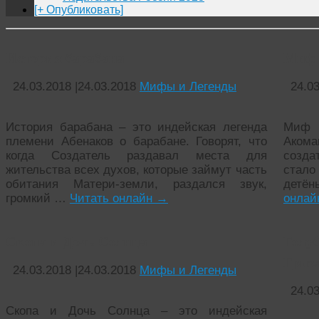
[+ Опубликовать]
История барабана
Миф 
24.03.2018
|
24.03.2018
Мифы и Легенды
24.0
История барабана – это индейская легенда
Миф 
племени Абенаков о барабане. Говорят, что
Акома
когда Создатель раздавал места для
созда
жительства всех духов, которые займут часть
стал
обитания Матери-земли, раздался звук,
детён
громкий …
Читать онлайн
→
онла
Скопа и Дочь Солнца
Голу
Гриз
24.03.2018
|
24.03.2018
Мифы и Легенды
24.0
Скопа и Дочь Солнца – это индейская