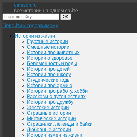
carsson.ru
все истории на одном сайте
OK
Перейти к содержимому
Истории из жизни
Грустные истории
Смешные истории
Истории про животных
Истории о здоровье
Беременность и роды
Истории про детей
Истории про школу
Студенческие годы
Истории про армию
Истории про работу, хобби
Рассказы о путешествиях
Истории про дружбу
Жестокие истории
Страшные истории
Мистические истории
Страшилки, легенды и байки
Любовные истории
Истории измен из жизни