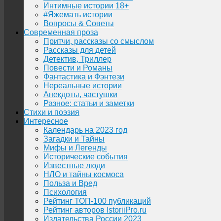
Интимные истории 18+
#Яжемать истории
Вопросы & Советы
Современная проза
Притчи, рассказы со смыслом
Рассказы для детей
Детектив, Триллер
Повести и Романы
Фантастика и Фэнтези
Нереальные истории
Анекдоты, частушки
Разное: статьи и заметки
Стихи и поэзия
Интересное
Календарь на 2023 год
Загадки и Тайны
Мифы и Легенды
Исторические события
Известные люди
НЛО и тайны космоса
Польза и Вред
Психология
Рейтинг ТОП-100 публикаций
Рейтинг авторов IstoriiPro.ru
Издательства России 2023