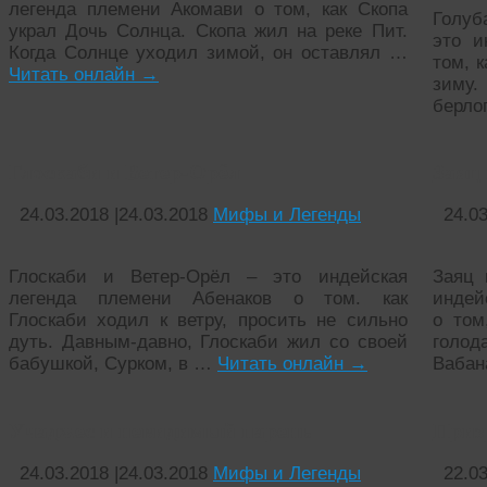
легенда племени Акомави о том, как Скопа
Голуб
украл Дочь Солнца. Скопа жил на реке Пит.
это и
Когда Солнце уходил зимой, он оставлял …
том, 
Читать онлайн
→
зиму.
берло
Глоскаби и Ветер-Орёл
Заяц
24.03.2018
|
24.03.2018
Мифы и Легенды
24.0
Глоскаби и Ветер-Орёл – это индейская
Заяц 
легенда племени Абенаков о том. как
индей
Глоскаби ходил к ветру, просить не сильно
о том
дуть. Давным-давно, Глоскаби жил со своей
голод
бабушкой, Сурком, в …
Читать онлайн
→
Вабан
Учаджес и невидимый парень
Приз
24.03.2018
|
24.03.2018
Мифы и Легенды
22.0