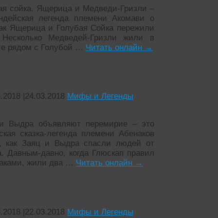
ая сойка, Ящерица и Медведи-Гризли –
ндейская легенда племени Акомави о
как Ящерица и Голубая Сойка пережили
 Несколько Медведей-Гризли жили в
ге рядом с Голубой …
Читать онлайн
→
 и Выдра объявляют перемирие
3.2018
|
24.03.2018
Мифы и Легенды
и Выдра объявляют перемирие – это
ская сказка-легенда племени Абенаков
, как Заяц и Выдра спасли людей от
а. Давным-давно, когда Глюскап правил
аками, жили два …
Читать онлайн
→
рак в хижине на Ульвсватн
3.2018
|
22.03.2018
Мифы и Легенды