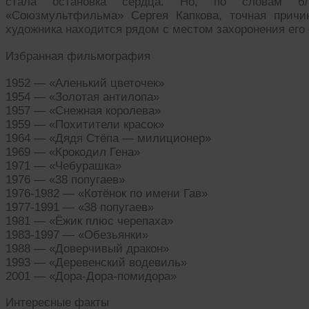
стала остановка сердца. Но, по словам бли
«Союзмультфильма» Сергея Капкова, точная причи
художника находится рядом с местом захоронения его 
Избранная фильмография
1952 — «Аленький цветочек»
1954 — «Золотая антилопа»
1957 — «Снежная королева»
1959 — «Похитители красок»
1964 — «Дядя Стёпа — милиционер»
1969 — «Крокодил Гена»
1971 — «Чебурашка»
1976 — «38 попугаев»
1976-1982 — «Котёнок по имени Гав»
1977-1991 — «38 попугаев»
1981 — «Ёжик плюс черепаха»
1983-1997 — «Обезьянки»
1988 — «Доверчивый дракон»
1993 — «Деревенский водевиль»
2001 — «Дора-Дора-помидора»
Интересные факты