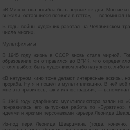
«В Минске она погибла бы в первые же дни. Многие из 
выжили, оставшиеся погибли в гетто», — вспоминал 
В годы войны художник работал на Челябинском трак
числе многих.
Мультфильмы
В 1945 году жизнь в СССР вновь стала мирной. То
образование он отправился во ВГИК, что определи
стоял выбор: быть художником либо натурного, либо м
«В натурном кино тоже делают интересные эскизы, но
прораба. Ну я и пошёл в мультипликацию. В ней всё о
мне это нравилось, как и иллюстрация», — вспоминал
В 1948 году одарённого мультипликатора взяли на 
понравилась его выпускная работа по «Буратино». 
идеями и яркими персонажами карьера Леонида Швар
Из-под пера Леонида Шварцмана (тогда, конечно
создавали мультфильмы из подручных материалов: