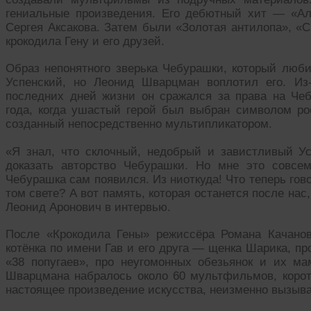
гениальные произведения. Его дебютный хит — «Ал
Сергея Аксакова. Затем были «Золотая антилопа», «С
крокодила Гену и его друзей.
Образ непонятного зверька Чебурашки, который люби
Успенский, но Леонид Шварцман воплотил его. Из-
последних дней жизни он сражался за права на Че
года, когда ушастый герой был выбран символом рос
созданный непосредственно мультипликатором.
«Я знал, что склочный, недобрый и завистливый У
доказать авторство Чебурашки. Но мне это совсе
Чебурашка сам появился. Из ниоткуда! Что теперь го
том свете? А вот память, которая останется после н
Леонид Аронович в интервью.
После «Крокодила Гены» режиссёра Романа Качанов
котёнка по имени Гав и его друга — щенка Шарика, пр
«38 попугаев», про неугомонных обезьянок и их м
Шварцмана набралось около 60 мультфильмов, коро
настоящее произведение искусства, неизменно вызыв