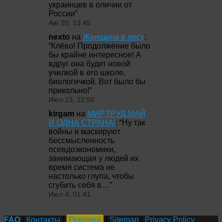
украинцев в оличии от
России
”
Авг 20, 13:45
nexto
на
Женщина в лесу
:
“
Клёво! Продолжение было
бы крайне интересное! А
вдруг она будет новой
училкой в его школе,
биологичкой. Вот было бы
прикольно!
”
Июл 13, 22:50
kirgam
на
МИР,ТРУД,МАЙ
И ОДНА СТРАНА!
: “
Ну так
войны и маскируют
бессмысленность
псевдоэкономики,
занимающая у людей их
время система не
настолько глупа, чтобы
сгубить себя в…
”
Июл 4, 01:41
FAQ
|
Контакты
|
Реклама
|
Sitemap
|
Privacy Policy