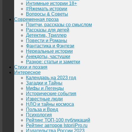
Интимные истории 18+
#Яжемать истории
Вопросы & Советы
Современная проза
Притчи, рассказы со смыслом
Рассказы для детей
Детектив, Триллер
Повести и Романы
Фантастика и Фэнтези
Нереальные истории
Анекдоты, частушки
Разное: статьи и заметки
Стихи и поэзия
Интересное
Календарь на 2023 год
Загадки и Тайны
Мифы и Легенды
Исторические события
Известные люди
НЛО и тайны космоса
Польза и Вред
Психология
Рейтинг ТОП-100 публикаций
Рейтинг авторов IstoriiPro.ru
Издательства России 2023