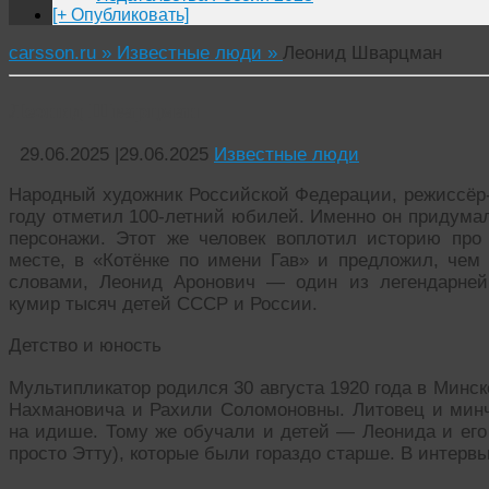
[+ Опубликовать]
carsson.ru »
Известные люди »
Леонид Шварцман
Леонид Шварцман
29.06.2025
|
29.06.2025
Известные люди
Народный художник Российской Федерации, режиссёр
году отметил 100-летний юбилей. Именно он придумал
персонажи. Этот же человек воплотил историю про
месте, в «Котёнке по имени Гав» и предложил, чем 
словами, Леонид Аронович — один из легендарне
кумир тысяч детей СССР и России.
Детство и юность
Мультипликатор родился 30 августа 1920 года в Минск
Нахмановича и Рахили Соломоновны. Литовец и минча
на идише. Тому же обучали и детей — Леонида и его 
просто Этту), которые были гораздо старше. В интер