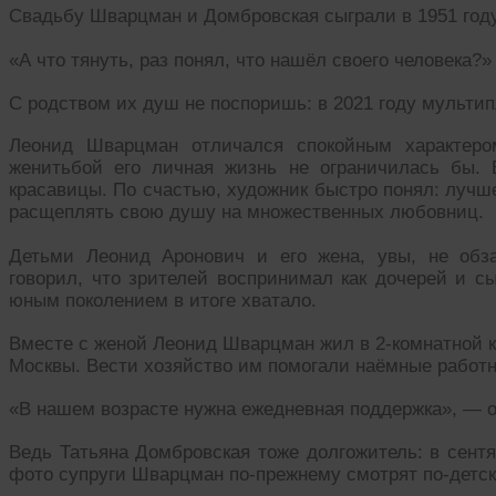
Свадьбу Шварцман и Домбровская сыграли в 1951 году
«А что тянуть, раз понял, что нашёл своего человека
С родством их душ не поспоришь: в 2021 году мульти
Леонид Шварцман отличался спокойным характеро
женитьбой его личная жизнь не ограничилась бы.
красавицы. По счастью, художник быстро понял: лучш
расщеплять свою душу на множественных любовниц.
Детьми Леонид Аронович и его жена, увы, не обз
говорил, что зрителей воспринимал как дочерей и с
юным поколением в итоге хватало.
Вместе с женой Леонид Шварцман жил в 2-комнатной к
Москвы. Вести хозяйство им помогали наёмные работн
«В нашем возрасте нужна ежедневная поддержка», — 
Ведь Татьяна Домбровская тоже долгожитель: в сентя
фото супруги Шварцман по-прежнему смотрят по-детс