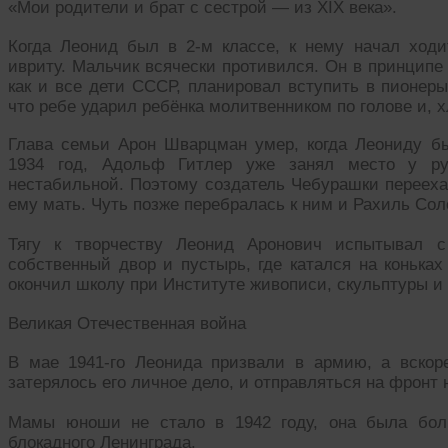
«Мои родители и брат с сестрой — из XIX века».
Когда Леонид был в 2-м классе, к нему начал ходи
ивриту. Мальчик всячески противился. Он в принципе
как и все дети СССР, планировал вступить в пионеры
что ребе ударил ребёнка молитвенником по голове и, 
Глава семьи Арон Шварцман умер, когда Леониду б
1934 год, Адольф Гитлер уже занял место у ру
нестабильной. Поэтому создатель Чебурашки переехал
ему мать. Чуть позже перебралась к ним и Рахиль Со
Тягу к творчеству Леонид Аронович испытывал с
собственный двор и пустырь, где катался на коньках
окончил школу при Институте живописи, скульптуры и 
Великая Отечественная война
В мае 1941-го Леонида призвали в армию, а вскор
затерялось его личное дело, и отправляться на фронт
Мамы юноши не стало в 1942 году, она была бол
блокадного Ленинграда.