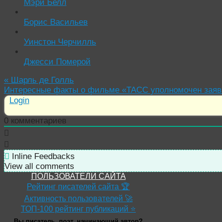
Мэри Белл
Борис Васильев
Уинстон Черчилль
Джесси Померой
«
Шарль де Голль
Интересные факты о фильме «ТАСС уполномочен за
Login
0
комментариев
Inline Feedbacks
View all comments
ПОЛЬЗОВАТЕЛИ САЙТА
Рейтинг писателей сайта 🏆
Активность пользователей 🚀
ТОП-100 рейтинг публикаций ⭐
Вы писатель, поэт, начинающий автор?