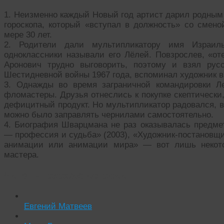
1. Неизменно каждый Новый год артист дарил родным 
гороскопа, который «вступал в должность» со смен
мере 30 лет.
2. Родители дали мультипликатору имя Израи
одноклассники называли его Лёлей. Повзрослев, «от
Аронович трудно выговорить, поэтому и взял рус
Шестидневной войны 1967 года, вспоминал художник в
3. Однажды во время заграничной командировки Л
фломастеры. Друзья отнеслись к покупке скептически
дефицитный продукт. Но мультипликатор радовался, 
можно было заправлять чернилами самостоятельно.
4. Биография Шварцмана не раз оказывалась предм
— профессия и судьба» (2003), «Художник-постановщи
анимации или анимации мира» — вот лишь некото
мастера.
Читать похожие истории:
Евгений Матвеев