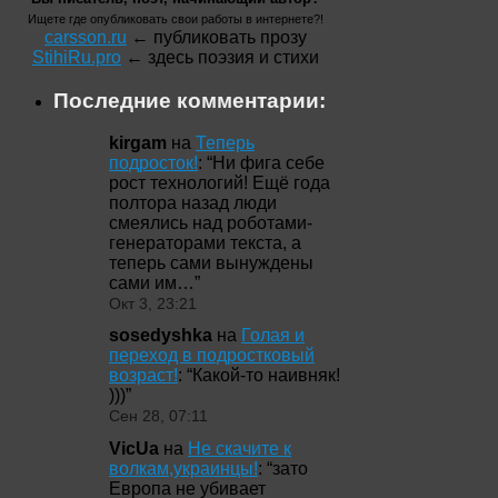
Ищете где опубликовать свои работы в интернете?!
carsson.ru
← публиковать прозу
StihiRu.pro
← здесь поэзия и стихи
Последние комментарии:
kirgam
на
Теперь
подросток!
: “
Ни фига себе
рост технологий! Ещё года
полтора назад люди
смеялись над роботами-
генераторами текста, а
теперь сами вынуждены
сами им…
”
Окт 3, 23:21
sosedyshka
на
Голая и
переход в подростковый
возраст!
: “
Какой-то наивняк!
)))
”
Сен 28, 07:11
VicUa
на
Не скачите к
волкам,украинцы!
: “
зато
Европа не убивает