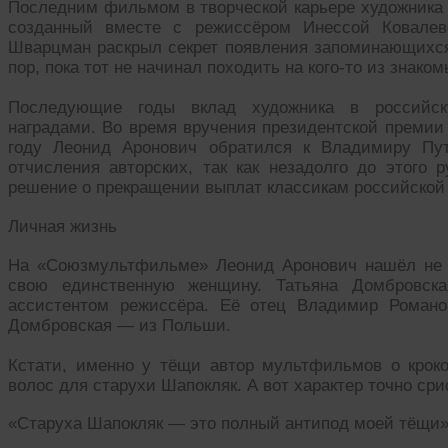
Последним фильмом в творческой карьере художника
созданный вместе с режиссёром Инессой Ковалев
Шварцман раскрыл секрет появления запоминающихся 
пор, пока тот не начинал походить на кого-то из знаком
Последующие годы вклад художника в российск
наградами. Во время вручения президентской премии 
году Леонид Аронович обратился к Владимиру Пут
отчисления авторских, так как незадолго до этого
решение о прекращении выплат классикам российской
Личная жизнь
На «Союзмультфильме» Леонид Аронович нашёл не т
свою единственную женщину. Татьяна Домбровска
ассистентом режиссёра. Её отец Владимир Роман
Домбровская — из Польши.
Кстати, именно у тёщи автор мультфильмов о крок
волос для старухи Шапокляк. А вот характер точно сри
«Старуха Шапокляк — это полный антипод моей тёщи»