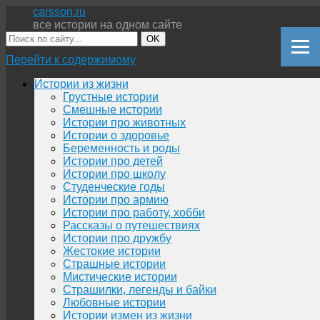
carsson.ru
все истории на одном сайте
OK
Перейти к содержимому
Истории из жизни
Грустные истории
Смешные истории
Истории про животных
Истории о здоровье
Беременность и роды
Истории про детей
Истории про школу
Студенческие годы
Истории про армию
Истории про работу, хобби
Рассказы о путешествиях
Истории про дружбу
Жестокие истории
Страшные истории
Мистические истории
Страшилки, легенды и байки
Любовные истории
Истории измен из жизни