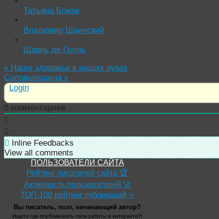
Татьяна Божок
Владимир Шаинский
Шарль де Голль
«
Наше здоровье в наших руках
Соловьёвщина
»
Login
0
комментариев
Inline Feedbacks
View all comments
ПОЛЬЗОВАТЕЛИ САЙТА
Рейтинг писателей сайта 🏆
Активность пользователей 🚀
ТОП-100 рейтинг публикаций ⭐
Вы писатель, поэт, начинающий автор?
Ищете где опубликовать свои работы в интернете?!