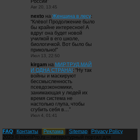
России
”
Авг 20, 13:45
nexto
на
Женщина в лесу
:
“
Клёво! Продолжение было
бы крайне интересное! А
вдруг она будет новой
училкой в его школе,
биологичкой. Вот было бы
прикольно!
”
Июл 13, 22:50
kirgam
на
МИР,ТРУД,МАЙ
И ОДНА СТРАНА!
: “
Ну так
войны и маскируют
бессмысленность
псевдоэкономики,
занимающая у людей их
время система не
настолько глупа, чтобы
сгубить себя в…
”
Июл 4, 01:41
FAQ
|
Контакты
|
Реклама
|
Sitemap
|
Privacy Policy
2023 © IstoriiPro.ru – литературный портал для