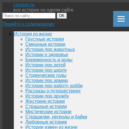
carsson.ru
все истории на одном сайте
OK
Перейти к содержимому
Истории из жизни
Грустные истории
Смешные истории
Истории про животных
Истории о здоровье
Беременность и роды
Истории про детей
Истории про школу
Студенческие годы
Истории про армию
Истории про работу, хобби
Рассказы о путешествиях
Истории про дружбу
Жестокие истории
Страшные истории
Мистические истории
Страшилки, легенды и байки
Любовные истории
Истории измен из жизни