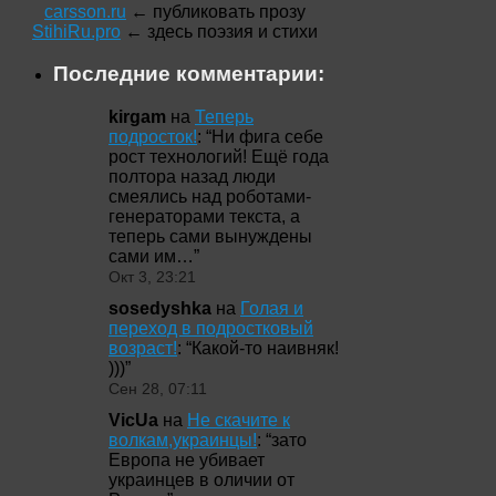
carsson.ru
← публиковать прозу
StihiRu.pro
← здесь поэзия и стихи
Последние комментарии:
kirgam
на
Теперь
подросток!
: “
Ни фига себе
рост технологий! Ещё года
полтора назад люди
смеялись над роботами-
генераторами текста, а
теперь сами вынуждены
сами им…
”
Окт 3, 23:21
sosedyshka
на
Голая и
переход в подростковый
возраст!
: “
Какой-то наивняк!
)))
”
Сен 28, 07:11
VicUa
на
Не скачите к
волкам,украинцы!
: “
зато
Европа не убивает
украинцев в оличии от