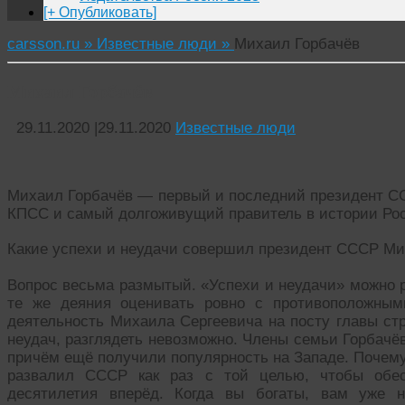
[+ Опубликовать]
carsson.ru »
Известные люди »
Михаил Горбачёв
Михаил Горбачёв
29.11.2020
|
29.11.2020
Известные люди
Михаил Горбачёв — первый и последний президент СС
КПСС и самый долгоживущий правитель в истории Ро
Какие успехи и неудачи совершил президент СССР Ми
Вопрос весьма размытый. «Успехи и неудачи» можно р
те же деяния оценивать ровно с противоположным
деятельность Михаила Сергеевича на посту главы стр
неудач, разглядеть невозможно. Члены семьи Горбачё
причём ещё получили популярность на Западе. Почем
развалил СССР как раз с той целью, чтобы обе
десятилетия вперёд. Когда вы богаты, вам уже 