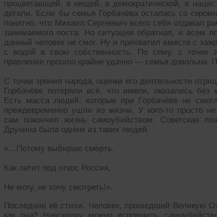
процветающей, в нищей, в демократической, в нацис
детали. Если бы семья Горбачёва осталась со скром
понятно, что Михаил Сергеевич всего себя отдавал ра
занимаемого поста. Но ситуация обратная, и всем по
данный человек не смог. Ну и прихватил вместе с за
с водой в свою собственность. По сему, с точки 
правление прошло крайне удачно — семья довольна. П
С точки зрения народа, оценки его деятельности отри
Горбачёве потеряли всё, что имели, оказались без 
Есть масса людей, которые при Горбачёве не смог
преждевременно ушли из жизни. У кого-то просто не 
сам покончил жизнь самоубийством. Советская п
Друнина была одним из таких людей.
«…Потому выбираю смерть.
Как летит под откос Россия,
Не могу, не хочу смотреть!».
Последние её стихи. Человек, прошедший Великую От
как она? Навскидку можно вспомнить самоубийств