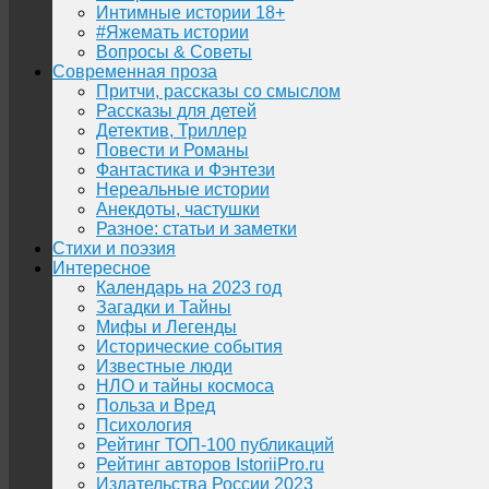
Интимные истории 18+
#Яжемать истории
Вопросы & Советы
Современная проза
Притчи, рассказы со смыслом
Рассказы для детей
Детектив, Триллер
Повести и Романы
Фантастика и Фэнтези
Нереальные истории
Анекдоты, частушки
Разное: статьи и заметки
Стихи и поэзия
Интересное
Календарь на 2023 год
Загадки и Тайны
Мифы и Легенды
Исторические события
Известные люди
НЛО и тайны космоса
Польза и Вред
Психология
Рейтинг ТОП-100 публикаций
Рейтинг авторов IstoriiPro.ru
Издательства России 2023