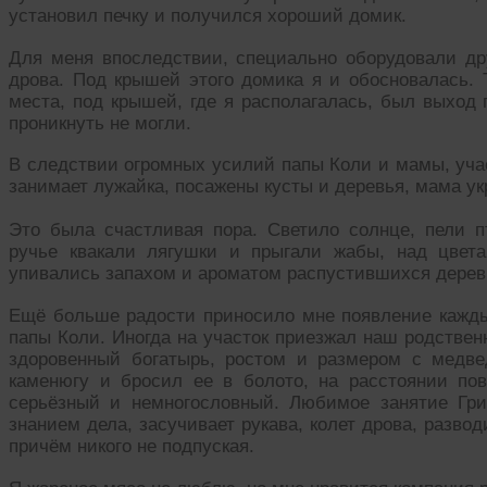
установил печку и получился хороший домик.
Для меня впоследствии, специально оборудовали др
дрова. Под крышей этого домика я и обосновалась. 
места, под крышей, где я располагалась, был выход 
проникнуть не могли.
В следствии огромных усилий папы Коли и мамы, уча
занимает лужайка, посажены кусты и деревья, мама ук
Это была счастливая пора. Светило солнце, пели пт
ручье квакали лягушки и прыгали жабы, над цвет
упивались запахом и ароматом распустившихся деревь
Ещё больше радости приносило мне появление кажды
папы Коли. Иногда на участок приезжал наш родствен
здоровенный богатырь, ростом и размером с медве
каменюгу и бросил ее в болото, на расстоянии по
серьёзный и немногословный. Любимое занятие Гри
знанием дела, засучивает рукава, колет дрова, разво
причём никого не подпуская.