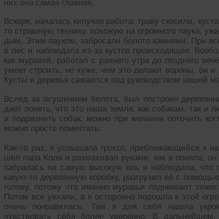
них она самая главная.
Вскоре, началась кипучая работа: траву скосили, куст
то страшную технику, похожую на огромного паука, уж
дым. Этим пауком, забросали болото камнями. При вс
в лес и наблюдала из-за кустов происходящее. Вообщ
как муравей, работал с раннего утра до позднего ве
умеет строить, не хуже, чем это делают вороны, он и
Кусты и деревья сажаются под руководством нашей м
Вслед за осушением болота, был построен деревянны
даёт понять, что это наша земля, как собакам, так и
и подразнить собак, можно при желании поточить когт
можно просто помечтать.
Как-то раз, я услышала грохот, приближающийся к на
шёл папа Коля и размахивал руками, как я поняла, он
забралась на самую высокую ель и наблюдала, что п
какую-то деревянную коробку, разгрузил её с помощь
голову, потому что именно муравьи поднимают тяжест
Потом все уехали, а я осторожно подошла к этой огр
очень понравилась. Там я для себя нашла укром
чувствовать себя более уверенно. В дальнейшем,