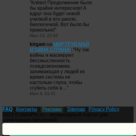
“
Клёво! Продолжение было
бы крайне интересное! А
вдруг она будет новой
училкой в его школе,
биологичкой. Вот было бы
прикольно!
”
Июл 13, 22:50
kirgam
на
МИР,ТРУД,МАЙ
И ОДНА СТРАНА!
: “
Ну так
войны и маскируют
бессмысленность
псевдоэкономики,
занимающая у людей их
время система не
настолько глупа, чтобы
сгубить себя в…
”
Июл 4, 01:41
FAQ
|
Контакты
|
Реклама
|
Sitemap
|
Privacy Policy
2023 © IstoriiPro.ru – литературный портал для
начинающих писателей!