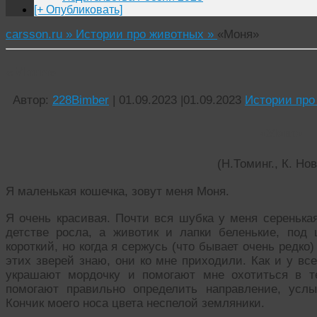
[+ Опубликовать]
carsson.ru »
Истории про животных »
«Моня»
«Моня»
Автор:
228Bimber
|
01.09.2023
|
01.09.2023
Истории про
«Моня»
(Н.Томинг., К. Но
Я маленькая кошечка, зовут меня Моня.
Я очень красивая. Почти вся шубка у меня серенькая
детстве росла, а животик и лапки беленькие, под 
короткий, но когда я сержусь (что бывает очень редко)
этих зверей знаю, они ко мне приходили. Как и у вс
украшают мордочку и помогают мне охотиться в 
помогают правильно определить направление, усл
Кончик моего носа цвета неспелой земляники.