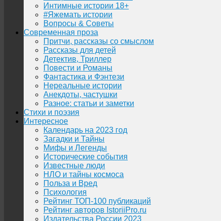
Интимные истории 18+
#Яжемать истории
Вопросы & Советы
Современная проза
Притчи, рассказы со смыслом
Рассказы для детей
Детектив, Триллер
Повести и Романы
Фантастика и Фэнтези
Нереальные истории
Анекдоты, частушки
Разное: статьи и заметки
Стихи и поэзия
Интересное
Календарь на 2023 год
Загадки и Тайны
Мифы и Легенды
Исторические события
Известные люди
НЛО и тайны космоса
Польза и Вред
Психология
Рейтинг ТОП-100 публикаций
Рейтинг авторов IstoriiPro.ru
Издательства России 2023