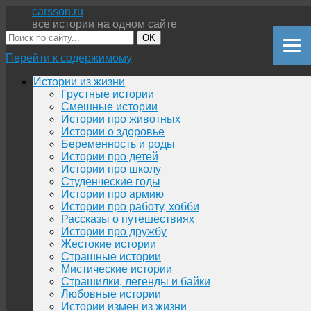
carsson.ru
все истории на одном сайте
OK
Перейти к содержимому
Истории из жизни
Грустные истории
Смешные истории
Истории про животных
Истории о здоровье
Беременность и роды
Истории про детей
Истории про школу
Студенческие годы
Истории про армию
Истории про работу, хобби
Рассказы о путешествиях
Истории про дружбу
Жестокие истории
Страшные истории
Мистические истории
Страшилки, легенды и байки
Любовные истории
Истории измен из жизни