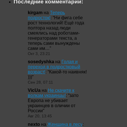
Последние комментарии:
kirgam
на
Теперь
подросток!
: “
Ни фига себе
рост технологий! Ещё года
полтора назад люди
смеялись над роботами-
генераторами текста, а
теперь сами вынуждены
сами им…
”
Окт 3, 23:21
sosedyshka
на
Голая и
переход в подростковый
возраст!
: “
Какой-то наивняк!
)))
”
Сен 28, 07:11
VicUa
на
Не скачите к
волкам,украинцы!
: “
зато
Европа не убивает
украинцев в оличии от
России
”
Авг 20, 13:45
nexto
на
Женщина в лесу
: