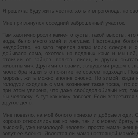
Я решила: буду жить честно, хоть и впроголодь, но св
Мне приглянулся соседний заброшенный участок.
Там хаотично росли какие-то кусты, такой высоты, чт
вода, было много змей и лягушек. Настоящее болото
неудобство, но зато терялся запах моих следов и с
добывала сама, охотясь на водяных крыс и мышей,
отличии от зайцев, волков, лисиц и других обит
животными». Другими словами, живущими рядом с лю
моего братишки это понятие не совсем подходит. Пок
морозы, жить можно вполне сносно. Но зимой, когда н
голодухи сходишь с ума, возникает такая тоска, что 
при этом уверена, что даже свободолюбивый кот, так
бы человеку. А тут как кому повезет. Если встретится
другое дело.
Мне повезло, на моё болото приехали добрые люди. 
хорошо относились как ко мне, так и к моему брату, 
высокий, уже немолодой человек, просто мама- женщ
зовут её Алёнка. Является ли мама настоящей мамой д