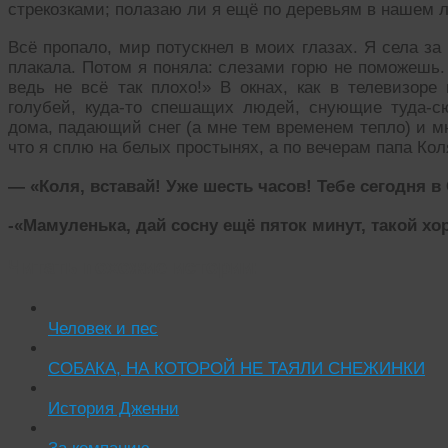
стрекозками; полазаю ли я ещё по деревьям в нашем 
Всё пропало, мир потускнел в моих глазах. Я села за
плакала. Потом я поняла: слезами горю не поможешь.
ведь не всё так плохо!» В окнах, как в телевизоре
голубей, куда-то спешащих людей, снующие туда-с
дома, падающий снег (а мне тем временем тепло) и м
что я сплю на белых простынях, а по вечерам папа Ко
— «Коля, вставай! Уже шесть часов! Тебе сегодня в
-«Мамуленька, дай сосну ещё пяток минут, такой хо
Читать похожие истории:
Человек и пес
СОБАКА, НА КОТОРОЙ НЕ ТАЯЛИ СНЕЖИНКИ
История Дженни