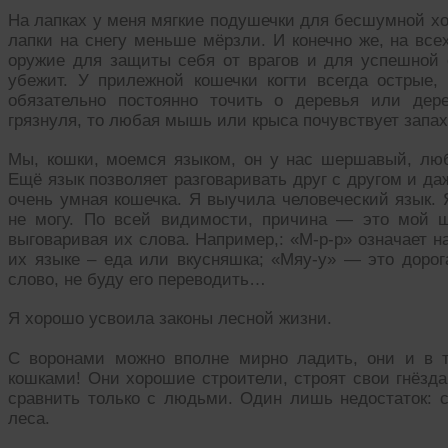
На лапках у меня мягкие подушечки для бесшумной ход
лапки на снегу меньше мёрзли. И конечно же, на всех
оружие для защиты себя от врагов и для успешной о
убежит. У прилежной кошечки когти всегда острые, 
обязательно постоянно точить о деревья или дер
грязнуля, то любая мышь или крыса почувствует запах
Мы, кошки, моемся языком, он у нас шершавый, люб
Ещё язык позволяет разговаривать друг с другом и д
очень умная кошечка. Я выучила человеческий язык. 
не могу. По всей видимости, причина — это мой 
выговаривая их слова. Например,: «М-р-р» означает н
их языке – еда или вкусняшка; «Мяу-у» — это дорог
слово, не буду его переводить…
Я хорошо усвоила законы лесной жизни.
С воронами можно вполне мирно ладить, они и в т
кошками! Они хорошие строители, строят свои гнёзда
сравнить только с людьми. Один лишь недостаток: 
леса.