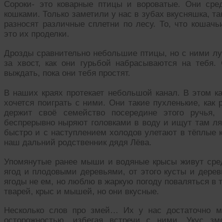
Сороки- это коварные птицы и вороватые. Они сре
кошками. Только заметили у нас в зубах вкусняшка, та
разносят различные сплетни по лесу. То, что кошач
это их проделки.
Дрозды сравнительно небольшие птицы, но с ними лу
за хвост, как они гурьбой набрасываются на тебя. 
выждать, пока они тебя простят.
В наших краях протекает небольшой канал. В этом ка
хочется поиграть с ними. Они такие пухленькие, как
держит своё семейство посередине этого ручья,
беспрерывно ныряют головками в воду и ищут там ляг
быстро и с наступлением холодов улетают в тёплые кр
наш дальний родственник дядя Лёва.
Упомянутые ранее мыши и водяные крысы живут сре
ягод и плодовыми деревьями, от этого кусты и дерев
ягоды не ем, но люблю в жаркую погоду поваляться в 
тварей, крыс и мышей, но они вкусные.
Несколько слов про змей… Их у нас достаточно м
осторожностью, избегая встречи с ними. Укус з