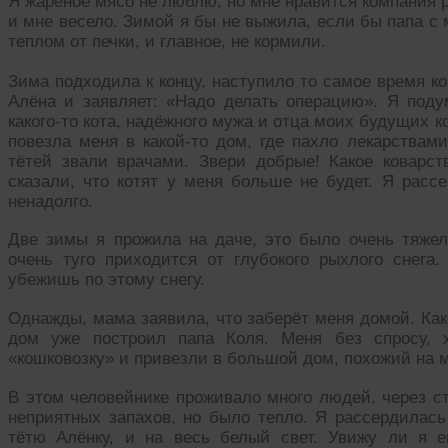
Я жареное мясо не люблю, но мне нравится компания 
и мне весело. Зимой я бы не выжила, если бы папа с
теплом от печки, и главное, не кормили.
Зима подходила к концу, наступило то самое время ко
Алёна и заявляет: «Надо делать операцию». Я поду
какого-то кота, надёжного мужа и отца моих будущих ко
повезла меня в какой-то дом, где пахло лекарствам
тётей звали врачами. Звери добрые! Какое коварс
сказали, что котят у меня больше не будет. Я расс
ненадолго.
Две зимы я прожила на даче, это было очень тяжел
очень туго приходится от глубокого рыхлого снега
убежишь по этому снегу.
Однажды, мама заявила, что заберёт меня домой. Как
дом уже построил папа Коля. Меня без спросу, 
«кошковозку» и привезли в большой дом, похожий на 
В этом человейнике проживало много людей, через с
неприятных запахов, но было тепло. Я рассердилась
тётю Алёнку, и на весь белый свет. Увижу ли я 