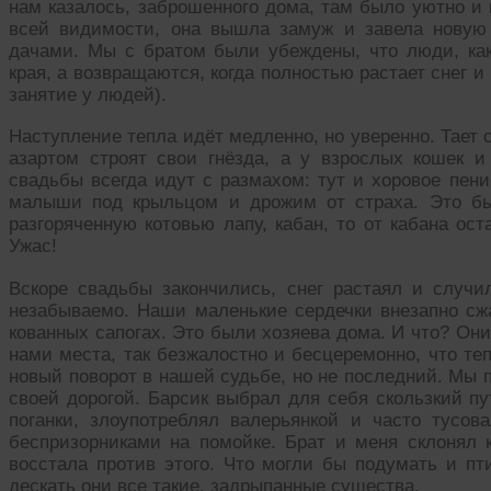
нам казалось, заброшенного дома, там было уютно и
всей видимости, она вышла замуж и завела новую
дачами. Мы с братом были убеждены, что люди, как
края, а возвращаются, когда полностью растает снег 
занятие у людей).
Наступление тепла идёт медленно, но уверенно. Тает с
азартом строят свои гнёзда, а у взрослых кошек 
свадьбы всегда идут с размахом: тут и хоровое пени
малыши под крыльцом и дрожим от страха. Это бы
разгоряченную котовью лапу, кабан, то от кабана ос
Ужас!
Вскоре свадьбы закончились, снег растаял и случи
незабываемо. Наши маленькие сердечки внезапно сжа
кованных сапогах. Это были хозяева дома. И что? Они
нами места, так безжалостно и бесцеремонно, что те
новый поворот в нашей судьбе, но не последний. Мы 
своей дорогой. Барсик выбрал для себя скользкий пу
поганки, злоупотреблял валерьянкой и часто тусов
беспризорниками на помойке. Брат и меня склонял 
восстала против этого. Что могли бы подумать и пти
дескать они все такие, задрыпанные существа.