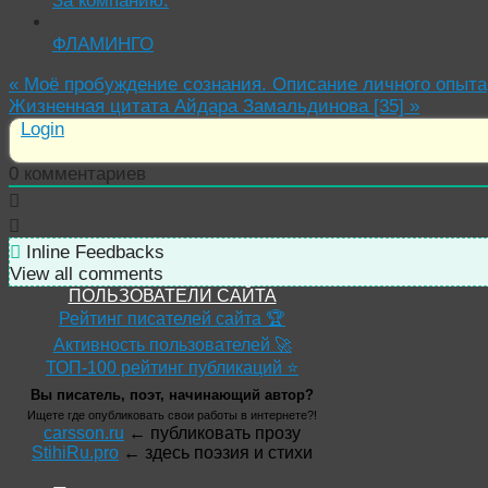
За компанию.
ФЛАМИНГО
«
Моё пробуждение сознания. Описание личного опыта
Жизненная цитата Айдара Замальдинова [35]
»
Login
0
комментариев
Inline Feedbacks
View all comments
ПОЛЬЗОВАТЕЛИ САЙТА
Рейтинг писателей сайта 🏆
Активность пользователей 🚀
ТОП-100 рейтинг публикаций ⭐
Вы писатель, поэт, начинающий автор?
Ищете где опубликовать свои работы в интернете?!
carsson.ru
← публиковать прозу
StihiRu.pro
← здесь поэзия и стихи