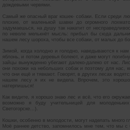
дождевыми червями.
Самый же опасный враг кошек- собаки. Если среди лю
плохие, от маленькой шавки до огромного лохмат
задумаешься, на душу так накатит от несправедливо
по неволе мелькнёт мысль: прибыл бы сюда дальни
нашем лесу шороха, чтобы все собаки, от малых до б
Зимой, когда холодно и голодно, наведываются к нам
яблонь, и потом деревья болеют, и даже могут погибну
зайцы вынужденно убегают далеко-далеко от нас. Л
они похожи на небольших собак и поэтому для нас, к
что они ещё и тявкают. Говорят, в других лесах водятс
нашем лесу я их не видела. Впрочем, это хорошо
натерпишься!
Как видите, я хорошо знаю лес и всё, что его окружа
возможно я буду учительницей для молоденьких 
Светогорске…).
Кошки, особенно в молодости, могут наделать много г
Моё раннее детство, запомнилось мне тем, что мы с