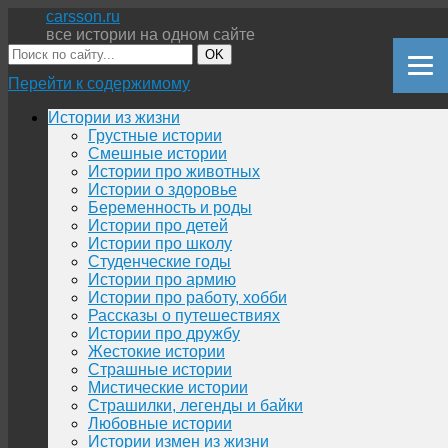
carsson.ru
все истории на одном сайте
OK
Перейти к содержимому
Истории из жизни
Грустные истории
Смешные истории
Истории про животных
Истории о здоровье
Беременность и роды
Истории про детей
Истории про школу
Студенческие годы
Истории про армию
Истории про работу, хобби
Рассказы о путешествиях
Истории про дружбу
Жестокие истории
Страшные истории
Мистические истории
Страшилки, легенды и байки
Любовные истории
Истории измен из жизни