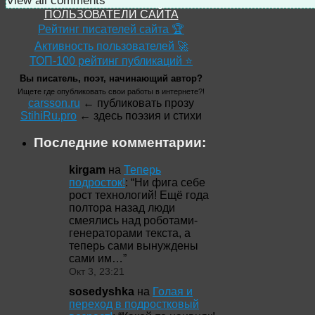
View all comments
ПОЛЬЗОВАТЕЛИ САЙТА
Рейтинг писателей сайта 🏆
Активность пользователей 🚀
ТОП-100 рейтинг публикаций ⭐
Вы писатель, поэт, начинающий автор?
Ищете где опубликовать свои работы в интернете?!
carsson.ru
← публиковать прозу
StihiRu.pro
← здесь поэзия и стихи
Последние комментарии:
kirgam
на
Теперь
подросток!
: “
Ни фига себе
рост технологий! Ещё года
полтора назад люди
смеялись над роботами-
генераторами текста, а
теперь сами вынуждены
сами им…
”
Окт 3, 23:21
sosedyshka
на
Голая и
переход в подростковый