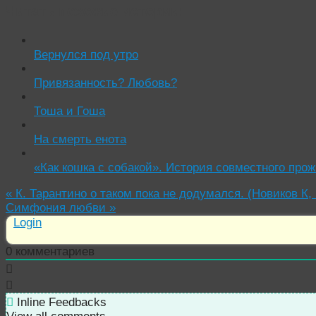
Читать похожие истории:
Вернулся под утро
Привязанность? Любовь?
Тоша и Гоша
На смерть енота
«Как кошка с собакой». История совместного про
«
К. Тарантино о таком пока не додумался. (Новиков К, 
Симфония любви
»
Login
0
комментариев
Inline Feedbacks