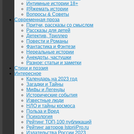
Интимные истории 18+
#Яжемать истории
Вопросы & Советы
Современная проза
Притчи, рассказы со смыслом
Рассказы для детей
Детектив, Триллер
Повести и Романы
Фантастика и Фэнтези
Нереальные истории
Анекдоты, частушки
Разное: статьи и заметки
Стихи и поэзия
Интересное
Календарь на 2023 год
Загадки и Тайны
Мифы и Легенды
Исторические события
Известные люди
НЛО и тайны космоса
Польза и Вред
Психология
Рейтинг ТОП-100 публикаций
Рейтинг авторов IstoriiPro.ru
Издательства России 2023