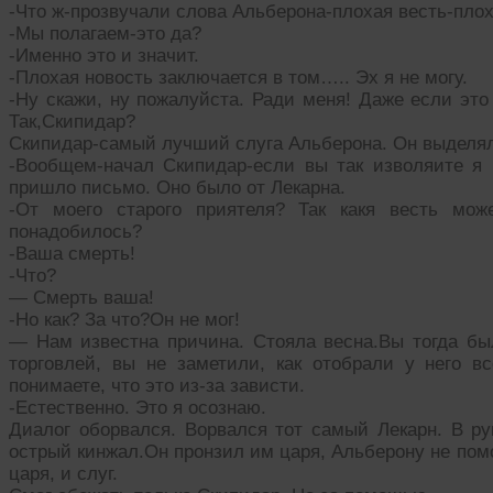
-Что ж-прозвучали слова Альберона-плохая весть-плох
-Мы полагаем-это да?
-Именно это и значит.
-Плохая новость заключается в том….. Эх я не могу.
-Ну скажи, ну пожалуйста. Ради меня! Даже если это 
Так,Скипидар?
Скипидар-самый лучший слуга Альберона. Он выделял
-Вообщем-начал Скипидар-если вы так изволяите я 
пришло письмо. Оно было от Лекарна.
-От моего старого приятеля? Так какя весть мо
понадобилось?
-Ваша смерть!
-Что?
— Смерть ваша!
-Но как? За что?Он не мог!
— Нам известна причина. Стояла весна.Вы тогда б
торговлей, вы не заметили, как отобрали у него 
понимаете, что это из-за зависти.
-Естественно. Это я осознаю.
Диалог оборвался. Ворвался тот самый Лекарн. В ру
острый кинжал.Он пронзил им царя, Альберону не помо
царя, и слуг.