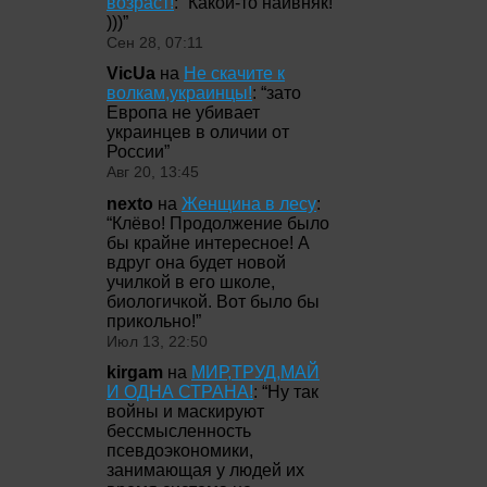
возраст!
: “
Какой-то наивняк!
)))
”
Сен 28, 07:11
VicUa
на
Не скачите к
волкам,украинцы!
: “
зато
Европа не убивает
украинцев в оличии от
России
”
Авг 20, 13:45
nexto
на
Женщина в лесу
:
“
Клёво! Продолжение было
бы крайне интересное! А
вдруг она будет новой
училкой в его школе,
биологичкой. Вот было бы
прикольно!
”
Июл 13, 22:50
kirgam
на
МИР,ТРУД,МАЙ
И ОДНА СТРАНА!
: “
Ну так
войны и маскируют
бессмысленность
псевдоэкономики,
занимающая у людей их