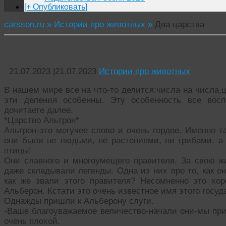
[+ Опубликовать]
carsson.ru »
Истории про животных »
Два царства
Два царства
21.07.2023
|
21.07.2023
Истории про животных
В нашем мире все на что-то делится:числа на числа,
эти деления особенны. Эту особенность все восп
дочитаете далее.
*Царство Альтрон*
Альтрон-это могучее слово и очень гордое. Именно т
они были не людьми, не растениями, ни грибами, а
птицы!
Они славного и многоумещего правителя. За свою ж
даже складывали легенды. Одна из них про то, как он
как же звали этого правителя? Несомненно это хо
Альберон. Кстати это очень известное имя этого госуд
Однажды пришли к Альберону слуги.
-Ваше благоуважаемое величество-начали они-мы при
очень плохой.