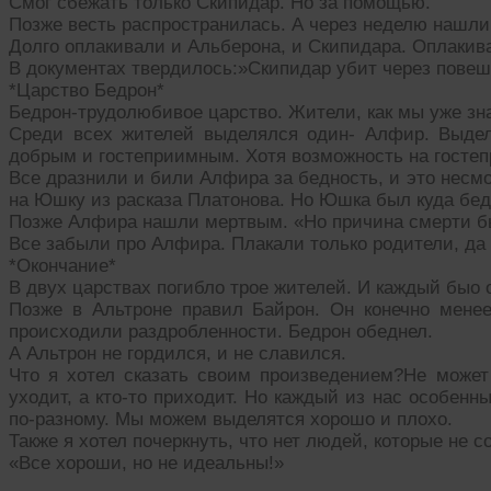
Смог сбежать только Скипидар. Но за помощью.
Позже весть распространилась. А через неделю нашли
Долго оплакивали и Альберона, и Скипидара. Оплакив
В документах твердилось:»Скипидар убит через повеш
*Царство Бедрон*
Бедрон-трудолюбивое царство. Жители, как мы уже зн
Среди всех жителей выделялся один- Алфир. Выдел
добрым и гостеприимным. Хотя возможность на гостеп
Все дразнили и били Алфира за бедность, и это несмо
на Юшку из расказа Платонова. Но Юшка был куда бед
Позже Алфира нашли мертвым. «Но причина смерти был
Все забыли про Алфира. Плакали только родители, да 
*Окончание*
В двух царствах погибло трое жителей. И каждый быо 
Позже в Альтроне правил Байрон. Он конечно мене
происходили раздробленности. Бедрон обеднел.
А Альтрон не гордился, и не славился.
Что я хотел сказать своим произведением?Не может 
уходит, а кто-то приходит. Но каждый из нас особенн
по-разному. Мы можем выделятся хорошо и плохо.
Также я хотел почеркнуть, что нет людей, которые не 
«Все хороши, но не идеальны!»