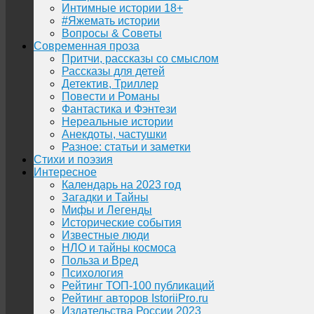
Интимные истории 18+
#Яжемать истории
Вопросы & Советы
Современная проза
Притчи, рассказы со смыслом
Рассказы для детей
Детектив, Триллер
Повести и Романы
Фантастика и Фэнтези
Нереальные истории
Анекдоты, частушки
Разное: статьи и заметки
Стихи и поэзия
Интересное
Календарь на 2023 год
Загадки и Тайны
Мифы и Легенды
Исторические события
Известные люди
НЛО и тайны космоса
Польза и Вред
Психология
Рейтинг ТОП-100 публикаций
Рейтинг авторов IstoriiPro.ru
Издательства России 2023