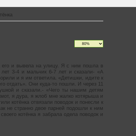
тёнка
а его и вывела на улицу. Я с ним пошла в
 лет 3-4 и мальчик 6-7 лет и сказали- «А
ворили и я им ответила. «Детишки, идите к
го отдать». Они куда-то пошли. И через 11
ушкой и сказали.- «Чего ты нашим детям
жмот, я дура, я жлоб мне жалко котярыша и
тили котёнка отвязали поводок и понесли к
Как не странно двое парней подошли к ним
 своего котёнка я забрала одела поводок и