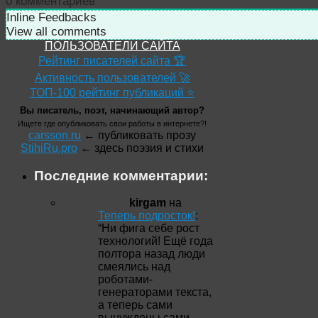
0
комментариев
Inline Feedbacks
View all comments
ПОЛЬЗОВАТЕЛИ САЙТА
Рейтинг писателей сайта 🏆
Активность пользователей 🚀
ТОП-100 рейтинг публикаций ⭐
Вы писатель, поэт, начинающий автор?
Ищете где опубликовать свои работы в интернете?!
carsson.ru
← публиковать прозу
StihiRu.pro
← здесь поэзия и стихи
Последние комментарии:
kirgam
на
Теперь подросток!
:
“
Ни фига себе рост
технологий! Ещё года
полтора назад люди
смеялись над
роботами-
генераторами текста,
а теперь сами
вынуждены сами