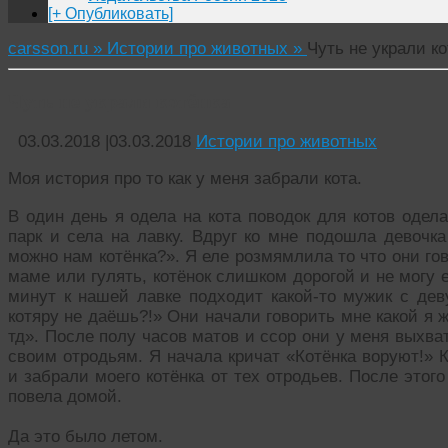
[+ Опубликовать]
carsson.ru »
Истории про животных »
Чуть не украли ко
Чуть не украли котёнка
03.03.2018
|
03.03.2018
Истории про животных
Моя история про то как у меня забрали кота.
В один день я одела на кота поводок для котов одел
парк и села на лавку. Вдруг ко мне подошла девочка
можно нам котёнка?». Я еле розмямлила то что они го
маме или гулять, котёнок слишком дорогой и не могу е
минут к нашей лавке подходит какой-то мужик с дев
котяру не даёшь?!» Они начали говорить мне какой я 
тд». После полу часов матов и ссор они у меня выхва
своим отродьям. Я начала кричат «Котёнка воруют!» 
и забрали моего котёнка от тех отродьев. После этого
повела домой.
Да это было летом.