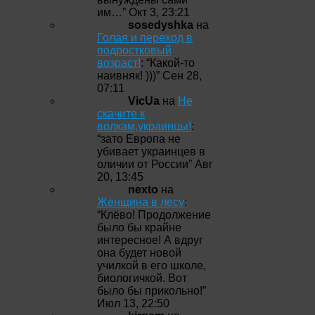
им…
”
Окт 3, 23:21
sosedyshka
на
Голая и переход в
подростковый
возраст!
: “
Какой-то
наивняк! )))
”
Сен 28,
07:11
VicUa
на
Не
скачите к
волкам,украинцы!
:
“
зато Европа не
убивает украинцев в
оличии от России
”
Авг
20, 13:45
nexto
на
Женщина в лесу
:
“
Клёво! Продолжение
было бы крайне
интересное! А вдруг
она будет новой
училкой в его школе,
биологичкой. Вот
было бы прикольно!
”
Июл 13, 22:50