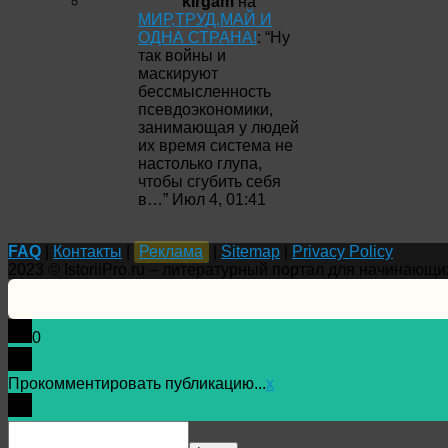
kirgam
на
МИР,ТРУД,МАЙ И
ОДНА СТРАНА!
: “
Ну
так войны и
маскируют
бессмысленность
псевдоэкономики,
занимающая у людей
их время система не
настолько глупа,
чтобы сгубить себя
в…
”
Июл 4, 01:41
FAQ
|
Контакты
|
Реклама
|
Sitemap
|
Privacy Policy
2023 © IstoriiPro.ru – литературный портал для начинающи
0
Прокомментировать публикацию...
x