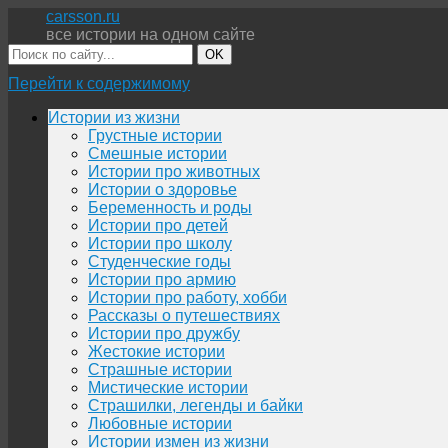
carsson.ru
все истории на одном сайте
OK
Перейти к содержимому
Истории из жизни
Грустные истории
Смешные истории
Истории про животных
Истории о здоровье
Беременность и роды
Истории про детей
Истории про школу
Студенческие годы
Истории про армию
Истории про работу, хобби
Рассказы о путешествиях
Истории про дружбу
Жестокие истории
Страшные истории
Мистические истории
Страшилки, легенды и байки
Любовные истории
Истории измен из жизни