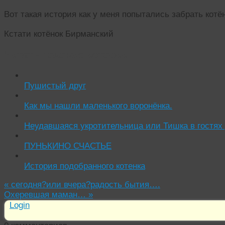
Вот такая история как у меня попытались забрать котён
Кстати котёнок Бирманский
Читать похожие истории:
Пушистый друг
Как мы нашли маленького воронёнка.
Неудавшаяся укротительница или Тишка в гостях
ПУНЬКИНО СЧАСТЬЕ
История подобранного котенка
«
сегодня?или вчера?радость бытия….
Охеревшая маман…
»
Login