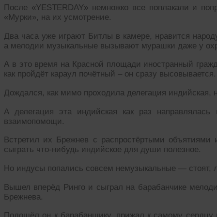
После «YESTERDAY» немножко все поплакали и попр
«Мурки», на их усмотрение.
Два часа уже играют Битлы в камере, нравится народ
а мелодии музыкальные вызывают мурашки даже у охр
А в это время на Красной площади иностранный гражд
как пройдёт караул почётный – он сразу высовывается.
Дождался, как мимо проходила делегация индийская, н
А делегация эта индийская как раз направлялась
взаимопомощи.
Встретил их Брежнев с распростёртыми объятиями 
сыграть что-нибудь индийское для души полезное.
Но индусы попались совсем немузыкальные — стоят, л
Вышел вперёд Ринго и сыграл на барабанчике мелод
Брежнева.
Подошёл он к барабанщику, прижал к самому сердцу 