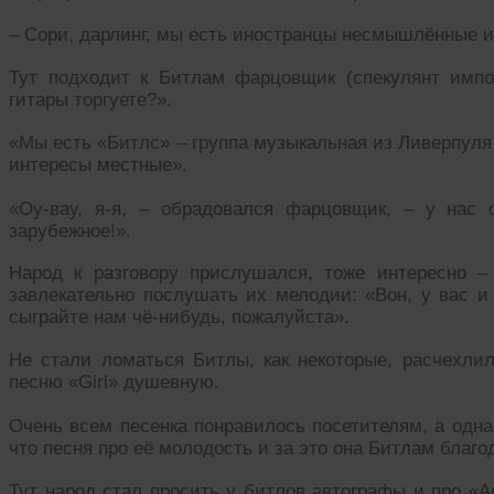
– Сори, дарлинг, мы есть иностранцы несмышлённые и,
Тут подходит к Битлам фарцовщик (спекулянт имп
гитары торгуете?».
«Мы есть «Битлс» – группа музыкальная из Ливерпуля
интересы местные».
«Оу-вау, я-я, – обрадовался фарцовщик, – у нас 
зарубежное!».
Народ к разговору прислушался, тоже интересно – 
завлекательно послушать их мелодии: «Вон, у вас и
сыграйте нам чё-нибудь, пожалуйста».
Не стали ломаться Битлы, как некоторые, расчехлил
песню «Girl» душевную.
Очень всем песенка понравилось посетителям, а одна
что песня про её молодость и за это она Битлам благо
Тут народ стал просить у битлов автографы и про «