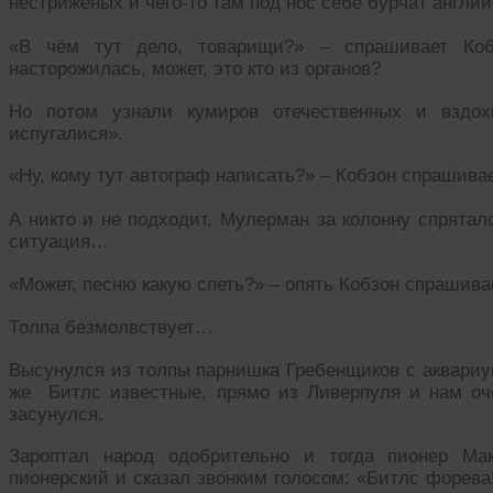
нестриженых и чего-то там под нос себе бурчат англий
«В чём тут дело, товарищи?» – спрашивает Коб
насторожилась, может, это кто из органов?
Но потом узнали кумиров отечественных и вздох
испугалися».
«Ну, кому тут автограф написать?» – Кобзон спрашивае
А никто и не подходит, Мулерман за колонну спряталс
ситуация…
«Может, песню какую спеть?» – опять Кобзон спрашива
Толпа безмолвствует…
Высунулся из толпы парнишка Гребенщиков с аквариум
же Битлс известные, прямо из Ливерпуля и нам оче
засунулся.
Зароптал народ одобрительно и тогда пионер Ма
пионерский и сказал звонким голосом: «Битлс форева!