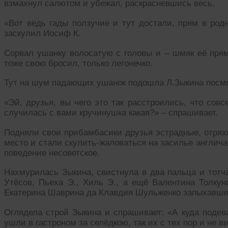
взмахнул салютом и убежал, раскрасневшись весь.
«Вот ведь гады ползучие и тут достали, прям в родн
заскулил Иосиф К.
Сорвал ушанку волосатую с головы и – шмяк её прям
тоже свою бросил, только легонечко.
Тут на шум падающих ушанок подошла Л.Зыкина посмо
«Эй, друзья, вы чего это так расстроились, что сов
случилась с вами кручинушка какая?» – спрашивает.
Подняли свои прибамбасики друзья эстрадные, отрях
место и стали скулить-жаловаться на засилье англича
поведение несоветское.
Нахмурилась Зыкина, свистнула в два пальца и тотч
Утёсов, Пьеха Э., Хиль Э., а ещё Валентина Толку
Екатерина Шаврина да Клавдия Шульженко запыхавши
Оглядела строй Зыкина и спрашивает: «А куда подев
ушли в гастроном за селёдкою, так их с тех пор и не 