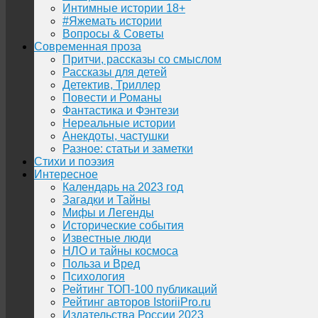
Интимные истории 18+
#Яжемать истории
Вопросы & Советы
Современная проза
Притчи, рассказы со смыслом
Рассказы для детей
Детектив, Триллер
Повести и Романы
Фантастика и Фэнтези
Нереальные истории
Анекдоты, частушки
Разное: статьи и заметки
Стихи и поэзия
Интересное
Календарь на 2023 год
Загадки и Тайны
Мифы и Легенды
Исторические события
Известные люди
НЛО и тайны космоса
Польза и Вред
Психология
Рейтинг ТОП-100 публикаций
Рейтинг авторов IstoriiPro.ru
Издательства России 2023