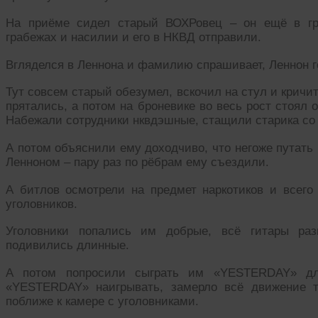
На приёме сидел старый ВОХРовец – он ещё в гра
грабежах и насилии и его в НКВД отправили.
Вгляделся в Леннона и фамилию спрашивает, Леннон го
Тут совсем старый обезумел, вскочил на стул и кричит
прятались, а потом на броневике во весь рост стоял
Набежали сотрудники нквдэшные, стащили старика со 
А потом объяснили ему доходчиво, что негоже путать
Ленноном – пару раз по рёбрам ему съездили.
А битлов осмотрели на предмет наркотиков и всего
уголовников.
Уголовники попались им добрые, всё гитары раз
подивились длинные.
А потом попросили сыграть им «YESTERDAY» для
«YESTERDAY» наигрывать, замерло всё движение т
поближе к камере с уголовниками.