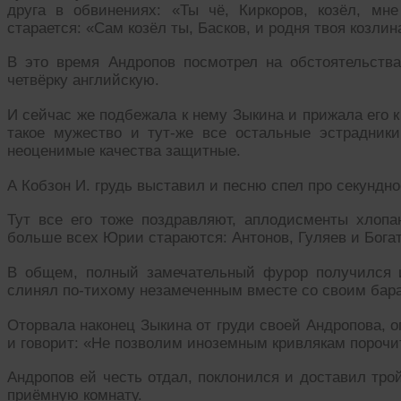
друга в обвинениях: «Ты чё, Киркоров, козёл, мн
старается: «Сам козёл ты, Басков, и родня твоя козлин
В это время Андропов посмотрел на обстоятельст
четвёрку английскую.
И сейчас же подбежала к нему Зыкина и прижала его к
такое мужество и тут-же все остальные эстрадник
неоценимые качества защитные.
А Кобзон И. грудь выставил и песню спел про секундн
Тут все его тоже поздравляют, аплодисменты хлопаю
больше всех Юрии стараются: Антонов, Гуляев и Бог
В общем, полный замечательный фурор получился 
слинял по-тихому незамеченным вместе со своим бар
Оторвала наконец Зыкина от груди своей Андропова, 
и говорит: «Не позволим иноземным кривлякам порочит
Андропов ей честь отдал, поклонился и доставил тр
приёмную комнату.