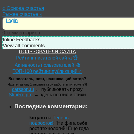
«
Основа счастья
Рыжее счастье
»
Login
0
комментариев
Inline Feedbacks
View all comments
ПОЛЬЗОВАТЕЛИ САЙТА
Рейтинг писателей сайта 🏆
Активность пользователей 🚀
ТОП-100 рейтинг публикаций ⭐
Вы писатель, поэт, начинающий автор?
Ищете где опубликовать свои работы в интернете?!
carsson.ru
← публиковать прозу
StihiRu.pro
← здесь поэзия и стихи
Последние комментарии:
kirgam
на
Теперь
подросток!
: “
Ни фига себе
рост технологий! Ещё года
полтора назад люди