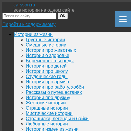
carsson.ru
все истории на одном сайте
OK
Перейти к содержимому
Истории из жизни
Грустные истории
Смешные истории
Истории про животных
Истории о здоровье
Беременность и роды
Истории про детей
Истории про школу
Студенческие годы
Истории про армию
Истории про работу, хобби
Рассказы о путешествиях
Истории про дружбу
Жестокие истории
Страшные истории
Мистические истории
Страшилки, легенды и байки
Любовные истории
Истории измен из жизни