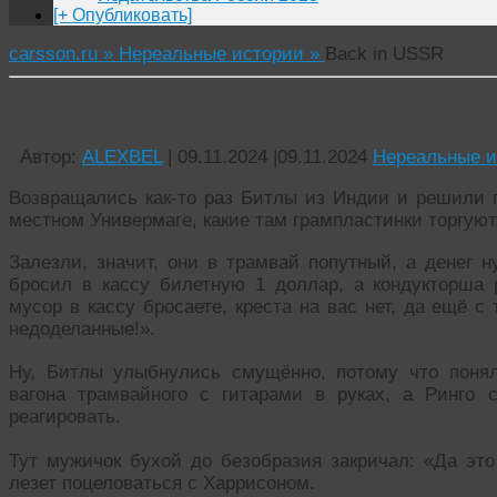
[+ Опубликовать]
carsson.ru »
Нереальные истории »
Back in USSR
Back in USSR
Автор:
ALEXBEL
|
09.11.2024
|
09.11.2024
Нереальные и
Возвращались как-то раз Битлы из Индии и решили п
местном Универмаге, какие там грампластинки торгуют
Залезли, значит, они в трамвай попутный, а денег н
бросил в кассу билетную 1 доллар, а кондукторша р
мусор в кассу бросаете, креста на вас нет, да ещё 
недоделанные!».
Ну, Битлы улыбнулись смущённо, потому что понял
вагона трамвайного с гитарами в руках, а Ринго 
реагировать.
Тут мужичок бухой до безобразия закричал: «Да это
лезет поцеловаться с Харрисоном.