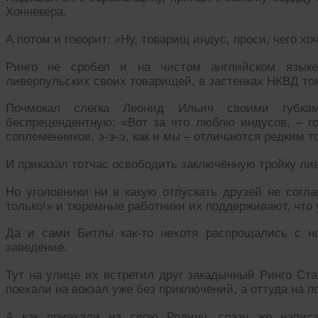
Хоннекера.
А потом и говорит: «Ну, товарищ индус, проси, чего хо
Ринго не сробел и на чистом английском языке
ливерпульских своих товарищей, в застенках НКВД т
Почмокал слегка Леонид Ильич своими губка
беспрецендентную: «Вот за что люблю индусов, – го
соплеменников, э-э-э, как и мы – отличаются редким 
И приказал тотчас освободить заключённую тройку ли
Но уголовники ни в какую отпускать друзей не согл
только!» и тюремные работники их поддерживают, что 
Да и сами Битлы как-то нехотя распрощались с н
заведение.
Тут на улице их встретил друг закадычный Ринго Ста
поехали на вокзал уже без приключений, а оттуда на 
А как приехали на свою Родину, сразу же написа