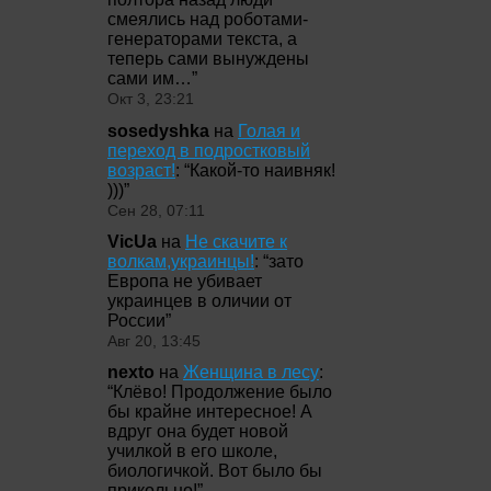
смеялись над роботами-
генераторами текста, а
теперь сами вынуждены
сами им…
”
Окт 3, 23:21
sosedyshka
на
Голая и
переход в подростковый
возраст!
: “
Какой-то наивняк!
)))
”
Сен 28, 07:11
VicUa
на
Не скачите к
волкам,украинцы!
: “
зато
Европа не убивает
украинцев в оличии от
России
”
Авг 20, 13:45
nexto
на
Женщина в лесу
:
“
Клёво! Продолжение было
бы крайне интересное! А
вдруг она будет новой
училкой в его школе,
биологичкой. Вот было бы
прикольно!
”