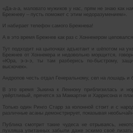
«Да-а-а, маловато мужиков у нас, прям не знаю как на
Брежневу – пусть поможет с этим недоразумением».
И набирает телефон самого Брежнева!
А в это время Брежнев как раз с Хоннекером целовалс
Тут подходит на цыпочках адъютант и шёпотом на ух
Брежнев от Хоннекера и недовольно морщится, гово
«Юра, э-э-э, ты там разберись по-быстрому, защи
выскочек».
Андропов честь отдал Генеральному, сел на лошадь и
В это время Зыкина к Леннону приблизилась и нор
увёртливый, прячется за Маккартни и Харрисона и пла
Только один Ринго Старр за колонной стоит и с наро
различные асаны демонстрирует, показывая необычайн
Публика смотрит такие чудеса не отрываясь, некот
пухляша упитанных забыли даже эскимо своё лизать 