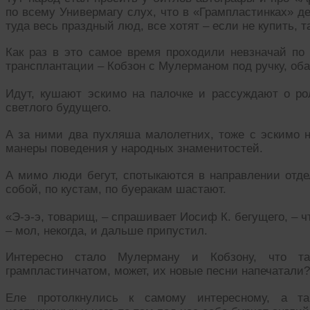
по всему Универмагу слух, что в «Грампластинках» 
туда весь праздный люд, все хотят – если не купить, т
Как раз в это самое время проходили невзначай по
трансплантации – Кобзон с Мулерманом под ручку, оба
Идут, кушают эскимо на палочке и рассуждают о рол
светлого будущего.
А за ними два пухляша малолетних, тоже с эскимо н
манеры поведения у народных знаменитостей.
А мимо люди бегут, спотыкаются в направлении отде
собой, по кустам, по буеракам шастают.
«Э-э-э, товарищ, – спрашивает Иосиф К. бегущего, – ч
– мол, некогда, и дальше припустил.
Интересно стало Мулерману и Кобзону, что т
грампластинчатом, может, их новые песни напечатали?
Еле протолкнулись к самому интересному, а та