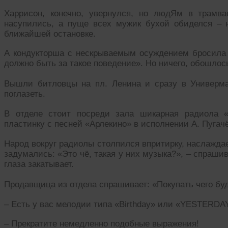
Харрисон, конечно, увернулся, но людЯм в трамва
насупились, а пуще всех мужик бухой обиделся – 
ближайшей остановке.
А кондукторша с нескрываемым осуждением бросила 
должно быть за такое поведение». Но ничего, обошлось 
Вышли битловцы на пл. Ленина и сразу в Универма
поглазеть.
В отделе стоит посреди зала шикарная радиола «
пластинку с песней «Арлекино» в исполнении А. Пугач
Народ вокруг радиолы столпился впритирку, наслажд
задумались: «Это чё, такая у них музыка?», – спраши
глаза закатывает.
Продавщица из отдела спрашивает: «Покупать чего буд
– Есть у вас мелодии типа «Birthday» или «YESTERDA
– Прекратите немедленно подобные выражения!