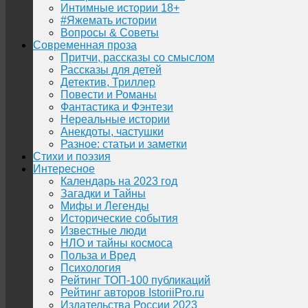
Интимные истории 18+
#Яжемать истории
Вопросы & Советы
Современная проза
Притчи, рассказы со смыслом
Рассказы для детей
Детектив, Триллер
Повести и Романы
Фантастика и Фэнтези
Нереальные истории
Анекдоты, частушки
Разное: статьи и заметки
Стихи и поэзия
Интересное
Календарь на 2023 год
Загадки и Тайны
Мифы и Легенды
Исторические события
Известные люди
НЛО и тайны космоса
Польза и Вред
Психология
Рейтинг ТОП-100 публикаций
Рейтинг авторов IstoriiPro.ru
Издательства России 2023