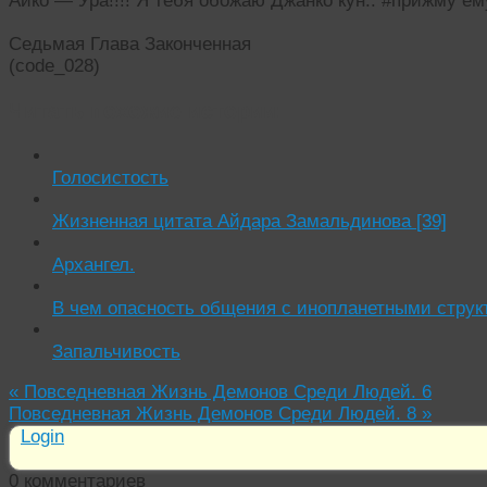
Аико — Ура!!!! Я тебя обожаю Джанко кун.. #прижму е
Седьмая Глава Законченная
(code_028)
Читать похожие истории:
Голосистость
Жизненная цитата Айдара Замальдинова [39]
Архангел.
В чем опасность общения с инопланетными струк
Запальчивость
«
Повседневная Жизнь Демонов Среди Людей. 6
Повседневная Жизнь Демонов Среди Людей. 8
»
Login
0
комментариев