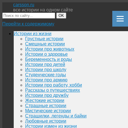
carsson.ru
все истории на одном сайте
OK
Перейти к содержимому
Истории из жизни
Грустные истории
Смешные истории
Истории про животных
Истории о здоровье
Беременность и роды
Истории про детей
Истории про школу
Студенческие годы
Истории про армию
Истории про работу, хобби
Рассказы о путешествиях
Истории про дружбу
Жестокие истории
Страшные истории
Мистические истории
Страшилки, легенды и байки
Любовные истории
Истории измен из жизни