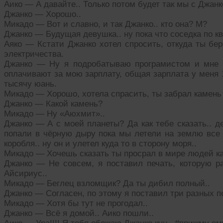
Аико — А давайте.. Только потом будет так мы с Джанк
Джанко — Хорошо..
Микадо — Вот и славно, и так Джанко.. кто она? М?
Джанко — Будущая девушка.. ну пока что соседка по кв
Аяко — Кстати Джанко хотел спросить, откуда ты бер
электричества.
Джанко — Ну я подробатываю програмистом и мне в
оплачивают за мою зарплату, общая зарплата у меня 1
тысячу юань.
Микадо — Хорошо, хотела спрасить, ты забрал камень
Джанко — Какой камень?
Микадо — Ну «Аюхмит»..
Джанко — А с моей планеты? Да как тебе сказать.. д
попали в чёрную дыру пока мы летели на землю все 
коробля.. ну он и улетел куда то в сторону моря..
Микадо — Хочешь сказать ты просрал в мире людей ка
Джанко — Не совсем, я поставил печать, которую ра
Айсириус..
Микадо — Беглец взломщик? Да ты дибил полный..
Джанко — Согласен, по этому я поставил три разных пе
Микадо — Хотя бы тут не прогодал..
Джанко — Всё я домой.. Аико пошли..