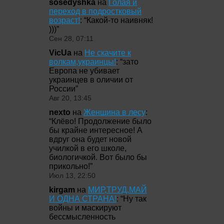
sosedyshka
на
Голая и
переход в подростковый
возраст!
: “
Какой-то наивняк!
)))
”
Сен 28, 07:11
VicUa
на
Не скачите к
волкам,украинцы!
: “
зато
Европа не убивает
украинцев в оличии от
России
”
Авг 20, 13:45
nexto
на
Женщина в лесу
:
“
Клёво! Продолжение было
бы крайне интересное! А
вдруг она будет новой
училкой в его школе,
биологичкой. Вот было бы
прикольно!
”
Июл 13, 22:50
kirgam
на
МИР,ТРУД,МАЙ
И ОДНА СТРАНА!
: “
Ну так
войны и маскируют
бессмысленность