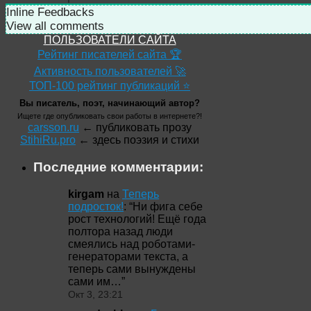
Inline Feedbacks
View all comments
ПОЛЬЗОВАТЕЛИ САЙТА
Рейтинг писателей сайта 🏆
Активность пользователей 🚀
ТОП-100 рейтинг публикаций ⭐
Вы писатель, поэт, начинающий автор?
Ищете где опубликовать свои работы в интернете?!
carsson.ru
← публиковать прозу
StihiRu.pro
← здесь поэзия и стихи
Последние комментарии:
kirgam
на
Теперь
подросток!
: “
Ни фига себе
рост технологий! Ещё года
полтора назад люди
смеялись над роботами-
генераторами текста, а
теперь сами вынуждены
сами им…
”
Окт 3, 23:21