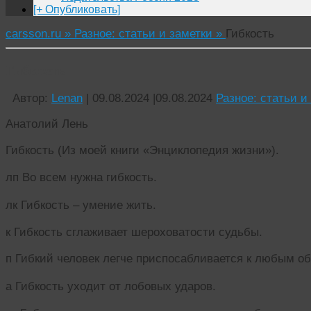
[+ Опубликовать]
carsson.ru »
Разное: статьи и заметки »
Гибкость
Гибкость
Автор:
Lenan
|
09.08.2024
|
09.08.2024
Разное: статьи и
Анатолий Лень
Гибкость (Из моей книги «Энциклопедия жизни»).
лп Во всем нужна гибкость.
лк Гибкость – умение жить.
к Гибкость сглаживает шероховатости судьбы.
п Гибкий человек легче приспосабливается к любым о
а Гибкость уходит от лобовых ударов.