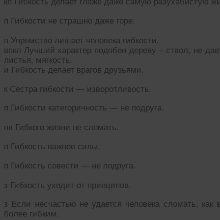
кп Гибкость делает глаже даже самую разухабистую жи
п Гибкости не страшно даже горе.
п Упрямство лишает человека гибкости.
впкл Лучший характер подобен дереву – ствол, не дае
листья, мягкость.
и Гибкость делает врагов друзьями.
к Сестра гибкости — изворотливость.
п Гибкости категоричность — не подруга.
пв Гибкого жизни не сломать.
п Гибкость важнее силы.
п Гибкость совести — не подруга.
з Гибкость уходит от принципов.
з Если несчастью не удается человека сломать, как в
более гибким.