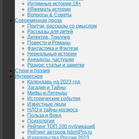
Интимные истории 18+
#Яжемать истории
Вопросы & Советы
Современная проза
Притчи, рассказы со смыслом
Рассказы для детей
Детектив, Триллер
Повести и Романы
Фантастика и Фэнтези
Нереальные истории
Анекдоты, частушки
Разное: статьи и заметки
Стихи и поэзия
Интересное
Календарь на 2023 год
Загадки и Тайны
Мифы и Легенды
Исторические события
Известные люди
НЛО и тайны космоса
Польза и Вред
Психология
Рейтинг ТОП-100 публикаций
Рейтинг авторов IstoriiPro.ru
Издательства России 2023