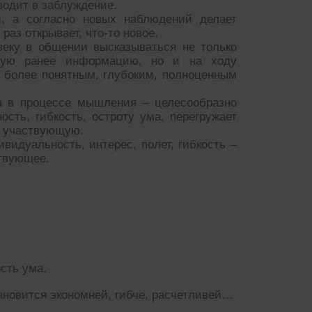
водит в заблуждение.
 а согласно новых наблюдений делает
аз открывает, что-то новое.
веку в общении высказываться не только
нную ранее информацию, но и на ходу
 более понятным, глубоким, полноценным
а в процессе мышления – целесообразно
сть, гибкость, остроту ума, перегружает
я участвующую.
видуальность, интерес, полет, гибкость –
ствующее.
сть ума.
ановится экономней, гибче, расчетливей…