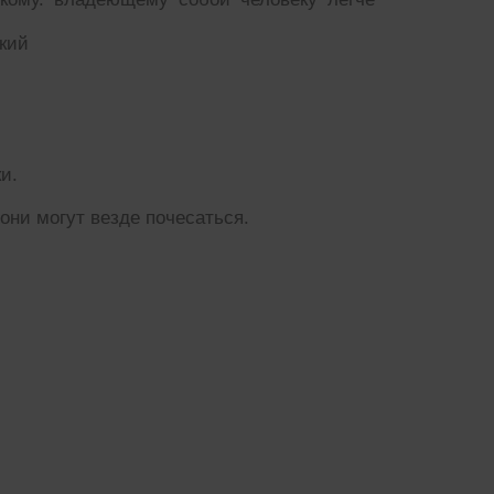
кий
и.
они могут везде почесаться.