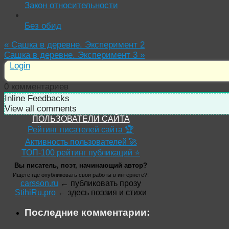
Закон относительности
Без обид
«
Сашка в деревне. Эксперимент 2
Сашка в деревне. Эксперимент 3
»
Login
0
комментариев
Inline Feedbacks
View all comments
ПОЛЬЗОВАТЕЛИ САЙТА
Рейтинг писателей сайта 🏆
Активность пользователей 🚀
ТОП-100 рейтинг публикаций ⭐
Вы писатель, поэт, начинающий автор?
Ищете где опубликовать свои работы в интернете?!
carsson.ru
← публиковать прозу
StihiRu.pro
← здесь поэзия и стихи
Последние комментарии: