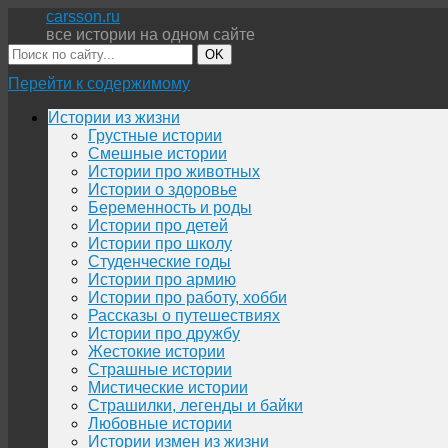
carsson.ru
все истории на одном сайте
OK
Перейти к содержимому
Истории из жизни
Грустные истории
Смешные истории
Истории про животных
Истории о здоровье
Беременность и роды
Истории про детей
Истории про школу
Студенческие годы
Истории про армию
Истории про работу, хобби
Рассказы о путешествиях
Истории про дружбу
Жестокие истории
Страшные истории
Мистические истории
Страшилки, легенды и байки
Любовные истории
Истории измен из жизни