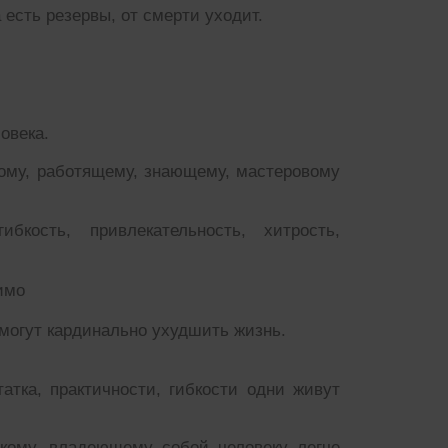
 есть резервы, от смерти уходит.
овека.
чному, работящему, знающему, мастеровому
кость, привлекательность, хитрость,
имо
могут кардинально ухудшить жизнь.
атка, практичности, гибкости одни живут
бкому. владеющему собой человеку легче