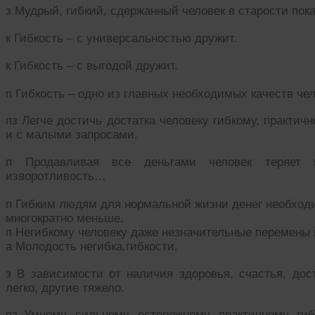
з Мудрый, гибкий, сдержанный человек в старости пока
к Гибкость – с универсальностью дружит.
к Гибкость – с выгодой дружит.
п Гибкость – одно из главных необходимых качеств чел
пз Легче достичь достатка человеку гибкому, практи
и с малыми запросами.
п Продавливая все деньгами человек теряет гиб
изворотливость…
п Гибким людям для нормальной жизни денег необход
многократно меньше.
п Негибкому человеку даже незначительные перемены 
а Молодость негибка.гибкости.
з В зависимости от наличия здоровья, счастья, дост
легко, другие тяжело.
пз Умному, сильному, осторожному, практичному, ги