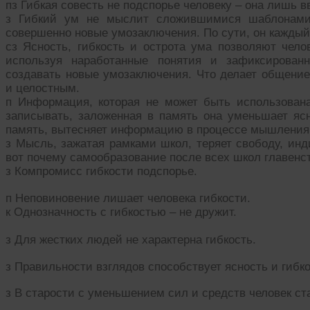
пз Гибкая совесть не подспорье человеку – она лишь в
з Гибкий ум не мыслит сложившимися шаблонами,
совершенно новые умозаключения. По сути, он каждый р
сз Ясность, гибкость и острота ума позволяют чело
используя наработанные понятия и зафиксирова
создавать новые умозаключения. Что делает общение
и целостным.
п Информация, которая не может быть использован
записывать, заложенная в память она уменьшает ясно
память, вытесняет информацию в процессе мышлени
з Мысль, зажатая рамками школ, теряет свободу, инди
вот почему самообразование после всех школ главен
з Компромисс гибкости подспорье.
п Неповиновение лишает человека гибкости.
к Однозначность с гибкостью – не дружит.
з Для жестких людей не характерна гибкость.
з Правильности взглядов способствует ясность и гибко
з В старости с уменьшением сил и средств человек ст