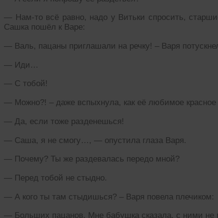
— Нам-то всё равно, надо у Витьки спросить, старши
Сашка пошёл к Варе:
— Валь, пацаны приглашали на речку! – Варя потускне
— Иди…
— С тобой!
— Можно?! – даже вспыхнула, как её любимое красное 
— Да, если тоже разденешься!
— Саша, я не смогу…, — опустила глаза Варя.
— Почему? Ты же раздевалась передо мной?
— Перед тобой не стыдно.
— А кого ты там стыдишься? – Варя повела плечиком:
— Больших пацанов. Мне бабушка сказала, с ними не г