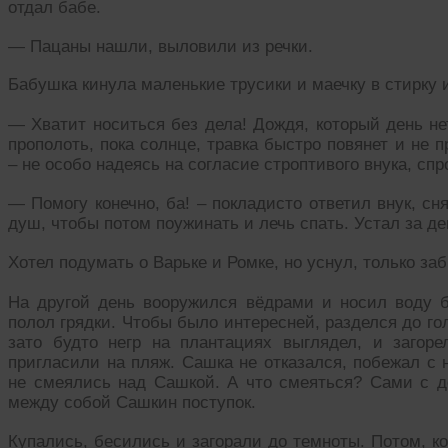
отдал бабе.
— Пацаны нашли, выловили из речки.
Бабушка кинула маленькие трусики и маечку в стирку и
— Хватит носиться без дела! Дождя, который день не
прополоть, пока солнце, травка быстро повянет и не 
– не особо надеясь на согласие строптивого внука, сп
— Помогу конечно, ба! – покладисто ответил внук, с
душ, чтобы потом поужинать и лечь спать. Устал за де
Хотел подумать о Варьке и Ромке, но уснул, только за
На другой день вооружился вёдрами и носил воду б
полол грядки. Чтобы было интересней, разделся до гол
зато будто негр на плантациях выглядел, и загор
пригласили на пляж. Сашка не отказался, побежал с
не смеялись над Сашкой. А что смеяться? Сами с д
между собой Сашкин поступок.
Купались, бесились и загорали до темноты. Потом, к