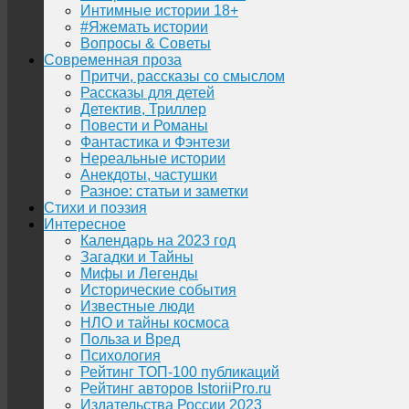
Интимные истории 18+
#Яжемать истории
Вопросы & Советы
Современная проза
Притчи, рассказы со смыслом
Рассказы для детей
Детектив, Триллер
Повести и Романы
Фантастика и Фэнтези
Нереальные истории
Анекдоты, частушки
Разное: статьи и заметки
Стихи и поэзия
Интересное
Календарь на 2023 год
Загадки и Тайны
Мифы и Легенды
Исторические события
Известные люди
НЛО и тайны космоса
Польза и Вред
Психология
Рейтинг ТОП-100 публикаций
Рейтинг авторов IstoriiPro.ru
Издательства России 2023