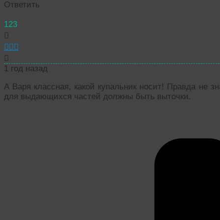
Ответить
123
1 год назад
А Варя классная, какой купальник носит! Правда не з
для выдающихся частей должны быть выточки.