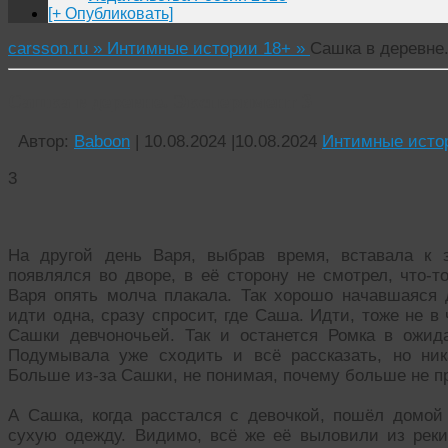
[+ Опубликовать]
carsson.ru »
Интимные истории 18+ »
Сашка в деревне
Сашка в деревне. Эксперимент 3
Автор:
Baboon
|
10.08.2024
|
10.08.2024
Интимные исто
3
На другой день Варя, выбрав время, вставала к 
появлялся во дворе, в её сторону не смотрел, что-то
Варя опять молча плакала. Так хорошо начавшаяся
идти одна, сразу спросит, где Саша. Идти, тоже не в
Сашки девчоночьей. Так и останется Ромка в ожид
Подумывала уже сходить и всё рассказать, но ник
Больше из-за Сашки, не понимая, почему больше не пр
А Сашка, когда расстался с девочкой, пошёл домо
сухую одежду. Видимо, всё же её выловили из рек