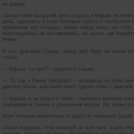
по домам.
Сашка хотел на другой день сходить к Варьке, но опять
день, одевшись в свои бежевые шорты и полосатую ф
проживала его соседка. Через забор звать не стал
подглядывала, не высовываясь, не знала, как подойти
Ромке.
И вот, красавец Сашка, перед ней! Варя не могла от
слёзы.
— Варька, ты чего? – удивился Сашка.
— Ты так к Ромке пойдёшь? – выдавила из себя дево
девочку похож, вон какой хвост сделал себе, с красной
— Варька, я не забыл о тебе! – протянул мальчик сос
пирожками и термос с домашним квасом. Но, кроме эт
Варя тихонько взвизгнула от радости, чмокнула Сашку
Сашка подумал, этот поцелуй не для него, а для Ром
увидеть, поэтому не очень обрадовался, вытер щёку л