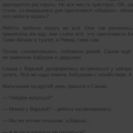
приходится растирать. Не все места чувствую. Ой, да
столе, со вчерашнего дня приготовил! «Мафия», «Мон
что любите играть?
Ребята любили играть во всё. Они так увлеклись
приносила им еду, они съели всё, что приготовила б
Сами бегали в туалет, и Ромка, тоже сам.
Потом, спохватившись, побежали домой. Сашке ещё н
не заметили бабушки и дедушки!
Сашка с Варькой договорились встречаться у забора 
гулять. Всё же надо помочь бабушкам с хозяйством. А 
Мальчишки на другой день пришли к Сашке:
— Пойдём купаться?
— Можно с Варькой? – ребята засомневались:
— Мы же хотим голышом, а Варька…
— А если я попрошу её раздеться?