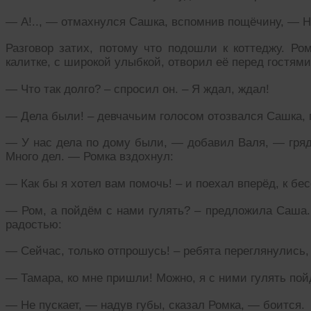
— А!.., — отмахнулся Сашка, вспомнив пощёчину, — 
Разговор затих, потому что подошли к коттеджу. Ро
калитке, с широкой улыбкой, отворил её перед гостями
— Что так долго? – спросил он. – Я ждал, ждал!
— Дела были! – девчачьим голосом отозвался Сашка, 
— У нас дела по дому были, — добавил Валя, — грядк
Много дел. — Ромка вздохнул:
— Как бы я хотел вам помочь! – и поехал вперёд, к бес
— Ром, а пойдём с нами гулять? – предложила Саша. 
радостью:
— Сейчас, только отпрошусь! – ребята переглянулись,
— Тамара, ко мне пришли! Можно, я с ними гулять пой
— Не пускает, — надув губы, сказал Ромка, — боится.