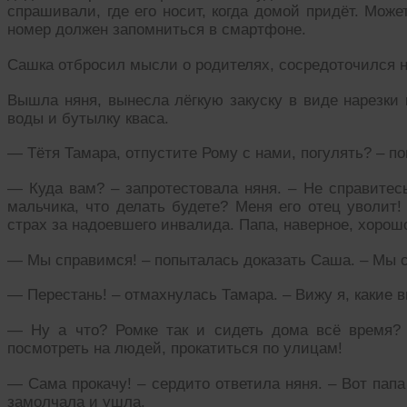
спрашивали, где его носит, когда домой придёт. Мож
номер должен запомниться в смартфоне.
Сашка отбросил мысли о родителях, сосредоточился н
Вышла няня, вынесла лёгкую закуску в виде нарезки
воды и бутылку кваса.
— Тётя Тамара, отпустите Рому с нами, погулять? – п
— Куда вам? – запротестовала няня. – Не справитесь
мальчика, что делать будете? Меня его отец уволит!
страх за надоевшего инвалида. Папа, наверное, хорошо
— Мы справимся! – попыталась доказать Саша. – Мы 
— Перестань! – отмахнулась Тамара. – Вижу я, какие 
— Ну а что? Ромке так и сидеть дома всё время? 
посмотреть на людей, прокатиться по улицам!
— Сама прокачу! – сердито ответила няня. – Вот папа
замолчала и ушла.