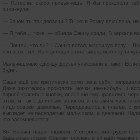
— Потерпи, скоро привыкнешь. Я бы проколола теб
хихикнула:
— Зачем ты так делаешь? Ты же в Ромку влюблена, не я
— Я тебя… тоже, — обняла Сашку сзади. В зеркале вид
— Пошли, что ли? – Сашка встал, массируя попу. – Всё
изо всех сил. Из-под подола платьишка выглянули ку
Мальчишечью одежду друзья упаковали в пакет. Если в
будет.
Саша ещё раз критически осмотрела себя, поправила
Даже захотелось проколоть мочки чем-нибудь, и вст
парней красивые кнопки, особенно ему нравились чёрн
этом, и так с длинным волосом и высоким хвостиком
лицо совсем девчачье. Переодевшись в платье, с ко
выглядел не переодетым мальчиком, а девочкой. Надо
кто засомневается!
Вот Варька, пацан пацаном. У её ровесниц грудки пр
Варькиных грудок. Совсем плоская, и ей идёт маечка с