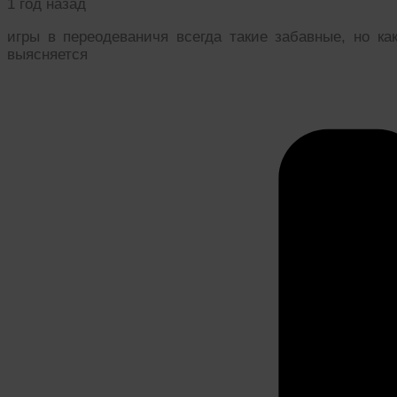
1 год назад
игры в переодеваничя всегда такие забавные, но как
выясняется