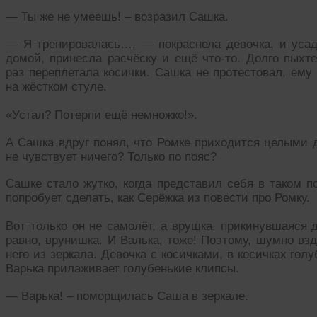
— Ты же не умеешь! – возразил Сашка.
— Я тренировалась…, — покраснела девочка, и усади
домой, принесла расчёску и ещё что-то. Долго пыхте
раз переплетала косички. Сашка не протестовал, ему 
на жёстком стуле.
«Устал? Потерпи ещё немножко!».
А Сашка вдруг понял, что Ромке приходится целыми д
не чувствует ничего? Только по пояс?
Сашке стало жутко, когда представил себя в таком п
попробует сделать, как Серёжка из повести про Ромку.
Вот только он не самолёт, а врушка, прикинувшаяся 
равно, врунишка. И Валька, тоже! Поэтому, шумно взд
него из зеркала. Девочка с косичками, в косичках го
Варька прилаживает голубенькие клипсы.
— Варька! – поморщилась Саша в зеркале.