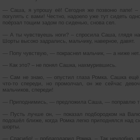
— Саша, я упрошу её! Сегодня же позвоню папе! –
погулять с вами! Честно, надоело уже тут сидеть одн
поёрзал тощим задом по сиденью, снова сел.
— А ты чувствуешь ноги? – спросила Саша, глядя на 
Шорты высоко задрались, мальчику, наверное, давят.
— Попу чувствую, — покраснел мальчик, — а ниже нет.
— Как это? – не понял Сашка, нахмурившись.
— Сам не знаю, — опустил глаза Ромка. Сашка ещё х
что-то спереди, но промолчал, он же сейчас дево
мальчиков, спереди!
— Приподнимись, — предложила Саша, — поправлю т
— Пусть лучше он, — показал подбородком на Валю
подошёл ближе, когда Ромка легко приподнялся над 
шорты.
— Спасибо! – поблагодарил Ромка. – Так неудобно, к