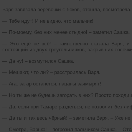
Варя завязала верёвочки с боков, отошла, посмотрела.
— Тебе идут! И не видно, что мальчик!
— По-моему, без них менее стыдно! – заметил Сашка.
— Это ещё не всё! – таинственно сказала Варя, и
состоящий из двух треугольничков, закрывших сосочки
— Да ну! – возмутился Сашка.
— Мешают, что ли? – расстроилась Варя.
— Ага, загар останется, пацаны зачмырят!
— Но ты же не будешь загорать в них? Просто походишь
— Да, если при Тамаре раздеться, не позволит без ли
— Да ты и так весь чёрный! – заметила Варя. – Уже не
— Смотри, Варька! – погрозил пальчиком Сашка. – Ото