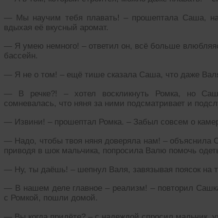
— Мы научим тебя плавать! – прошептала Саша, на
вдыхая её вкусный аромат.
— Я умею немного! – ответил он, всё больше влюбляя
бассейн.
— Я не о том! – ещё тише сказала Саша, что даже Вал
— В речке?! – хотел воскликнуть Ромка, но Са
сомневалась, что няня за ними подсматривает и подсл
— Извини! – прошептал Ромка. – Забыл совсем о каме
— Надо, чтобы твоя няня доверяла нам! – объяснила 
приводя в шок мальчика, попросила Валю помочь одет
— Ну, ты даёшь! – шепнул Валя, завязывая поясок на 
— В нашем деле главное – реализм! – повторил Сашка
с Ромкой, пошли домой.
— Вы когда придёте? – с надеждой спросил мальчик, у