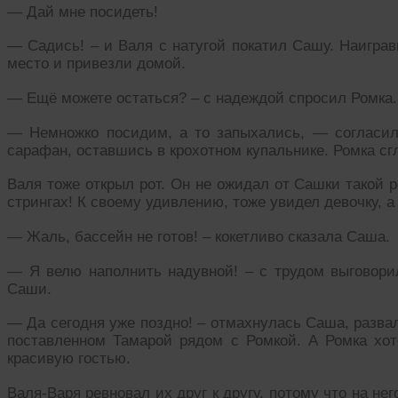
— Дай мне посидеть!
— Садись! – и Валя с натугой покатил Сашу. Наиграв
место и привезли домой.
— Ещё можете остаться? – с надеждой спросил Ромка.
— Немножко посидим, а то запыхались, — согласил
сарафан, оставшись в крохотном купальнике. Ромка сгл
Валя тоже открыл рот. Он не ожидал от Сашки такой 
стрингах! К своему удивлению, тоже увидел девочку, а
— Жаль, бассейн не готов! – кокетливо сказала Саша.
— Я велю наполнить надувной! – с трудом выговорил
Саши.
— Да сегодня уже поздно! – отмахнулась Саша, разва
поставленном Тамарой рядом с Ромкой. А Ромка хот
красивую гостью.
Валя-Варя ревновал их друг к другу, потому что на не