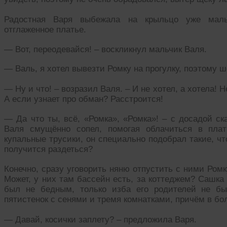
Радостная Варя выбежала на крыльцо уже мал
отглаженное платье.
— Вот, переодевайся! – воскликнул мальчик Валя.
— Валь, я хотел вывезти Ромку на прогулку, поэтому ш
— Ну и что! – возразил Валя. – И не хотел, а хотела! 
А если узнает про обман? Расстроится!
— Да что ты, всё, «Ромка», «Ромка»! – с досадой с
Валя смущённо сопел, помогая облачиться в пла
купальные трусики, он специально подобрал такие, чт
получится раздеться?
Конечно, сразу уговорить няню отпустить с ними Ромк
Может, у них там бассейн есть, за коттеджем? Сашка 
был не бедным, только изба его родителей не бы
пятистенок с сенями и тремя комнатками, причём в бо
— Давай, косички заплету? – предложила Варя.