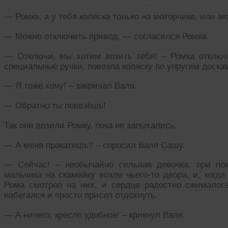
— Ромка, а у тебя коляска только на моторчике, или м
— Можно отключить привод, — согласился Ромка.
— Отключи, мы хотим возить тебя! – Ромка отключ
специальные ручки, повезла коляску по упругим доска
— Я тоже хочу! – закричал Валя.
— Обратно ты повезёшь!
Так они возили Ромку, пока не запыхались.
— А меня прокатишь? – спросил Валя Сашу.
— Сейчас! – необычайно сильная девочка, при по
мальчика на скамейку возле чьего-то двора, и, когда
Рома смотрел на них, и сердце радостно сжималось
набегался и просто присел отдохнуть.
— А ничего, кресло удобное! – крикнул Валя.