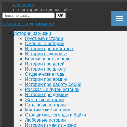
carsson.ru
все истории на одном сайте
OK
Перейти к содержимому
Истории из жизни
Грустные истории
Смешные истории
Истории про животных
Истории о здоровье
Беременность и роды
Истории про детей
Истории про школу
Студенческие годы
Истории про армию
Истории про работу, хобби
Рассказы о путешествиях
Истории про дружбу
Жестокие истории
Страшные истории
Мистические истории
Страшилки, легенды и байки
Любовные истории
Истории измен из жизни