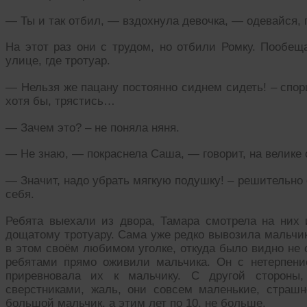
— Ты и так отбил, — вздохнула девочка, — одевайся,
На этот раз они с трудом, но отбили Ромку. Пообеща
улице, где тротуар.
— Нельзя же пацану постоянно сиднем сидеть! – спор
хотя бы, трястись…
— Зачем это? – не поняла няня.
— Не знаю, — покраснела Саша, — говорит, на велике
— Значит, надо убрать мягкую подушку! – решительно 
себя.
Ребята выехали из двора, Тамара смотрела на них и
дощатому тротуару. Сама уже редко вывозила мальчика
в этом своём любимом уголке, откуда было видно не
ребятами прямо оживили мальчика. Он с нетерпени
приревновала их к мальчику. С другой стороны
сверстниками, жаль, они совсем маленькие, страш
большой мальчик, а этим лет по 10, не больше.