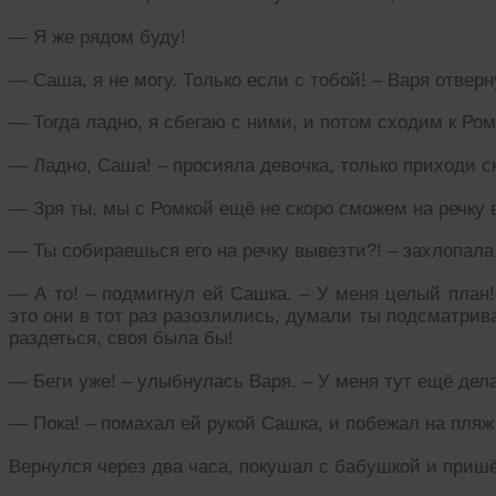
— Я же рядом буду!
— Саша, я не могу. Только если с тобой! – Варя отверн
— Тогда ладно, я сбегаю с ними, и потом сходим к Ром
— Ладно, Саша! – просияла девочка, только приходи ск
— Зря ты, мы с Ромкой ещё не скоро сможем на речку 
— Ты собираешься его на речку вывезти?! – захлопал
— А то! – подмигнул ей Сашка. – У меня целый план!
это они в тот раз разозлились, думали ты подсматрив
раздеться, своя была бы!
— Беги уже! – улыбнулась Варя. – У меня тут ещё дела
— Пока! – помахал ей рукой Сашка, и побежал на пляж
Вернулся через два часа, покушал с бабушкой и пришё