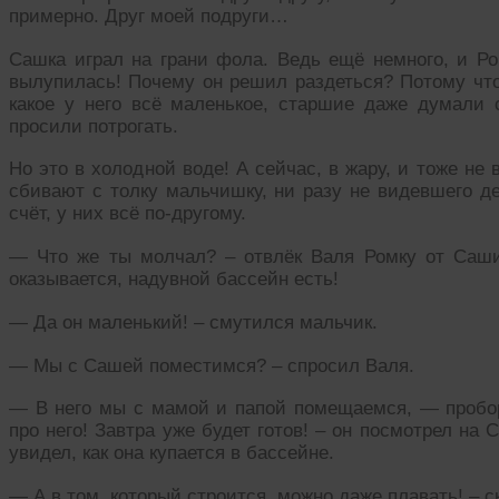
примерно. Друг моей подруги…
Сашка играл на грани фола. Ведь ещё немного, и Ром
вылупилась! Почему он решил раздеться? Потому что
какое у него всё маленькое, старшие даже думали с
просили потрогать.
Но это в холодной воде! А сейчас, в жару, и тоже не
сбивают с толку мальчишку, ни разу не видевшего де
счёт, у них всё по-другому.
— Что же ты молчал? – отвлёк Валя Ромку от Саши
оказывается, надувной бассейн есть!
— Да он маленький! – смутился мальчик.
— Мы с Сашей поместимся? – спросил Валя.
— В него мы с мамой и папой помещаемся, — пробо
про него! Завтра уже будет готов! – он посмотрел на
увидел, как она купается в бассейне.
— А в том, который строится, можно даже плавать! – с