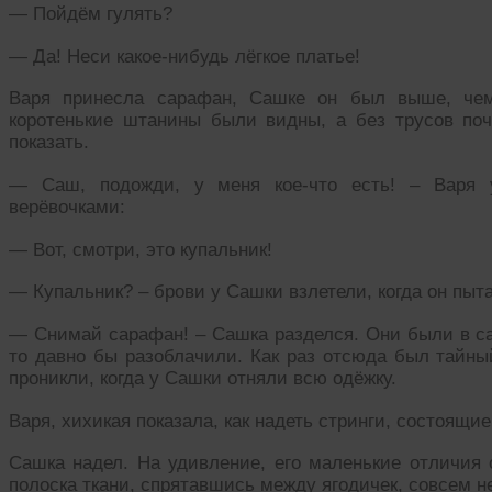
— Пойдём гулять?
— Да! Неси какое-нибудь лёгкое платье!
Варя принесла сарафан, Сашке он был выше, чем
коротенькие штанины были видны, а без трусов почт
показать.
— Саш, подожди, у меня кое-что есть! – Варя у
верёвочками:
— Вот, смотри, это купальник!
— Купальник? – брови у Сашки взлетели, когда он пыта
— Снимай сарафан! – Сашка разделся. Они были в сад
то давно бы разоблачили. Как раз отсюда был тайны
проникли, когда у Сашки отняли всю одёжку.
Варя, хихикая показала, как надеть стринги, состоящие
Сашка надел. На удивление, его маленькие отличия о
полоска ткани, спрятавшись между ягодичек, совсем н