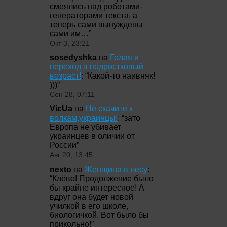
смеялись над роботами-
генераторами текста, а
теперь сами вынуждены
сами им…
”
Окт 3, 23:21
sosedyshka
на
Голая и
переход в подростковый
возраст!
: “
Какой-то наивняк!
)))
”
Сен 28, 07:11
VicUa
на
Не скачите к
волкам,украинцы!
: “
зато
Европа не убивает
украинцев в оличии от
России
”
Авг 20, 13:45
nexto
на
Женщина в лесу
:
“
Клёво! Продолжение было
бы крайне интересное! А
вдруг она будет новой
училкой в его школе,
биологичкой. Вот было бы
прикольно!
”