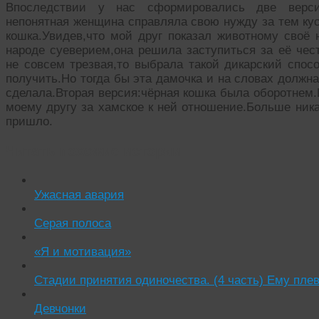
Впоследствии у нас сформировались две версии
непонятная женщина справляла свою нужду за тем кус
кошка.Увидев,что мой друг показал животному своё 
народе суеверием,она решила заступиться за её чест
не совсем трезвая,то выбрала такой дикарский спосо
получить.Но тогда бы эта дамочка и на словах должн
сделала.Вторая версия:чёрная кошка была оборотнем.
моему другу за хамское к ней отношение.Больше ник
пришло.
Читать похожие истории:
Ужасная авария
Серая полоса
«Я и мотивация»
Стадии принятия одиночества. (4 часть) Ему пле
Девчонки