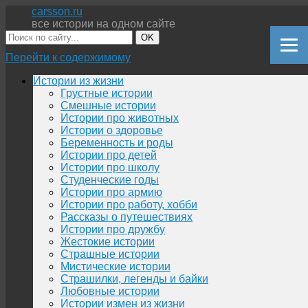
carsson.ru
все истории на одном сайте
OK
Перейти к содержимому
Истории из жизни
Грустные истории
Смешные истории
Истории про животных
Истории о здоровье
Беременность и роды
Истории про детей
Истории про школу
Студенческие годы
Истории про армию
Истории про работу, хобби
Рассказы о путешествиях
Истории про дружбу
Жестокие истории
Страшные истории
Мистические истории
Страшилки, легенды и байки
Любовные истории
Истории измен из жизни