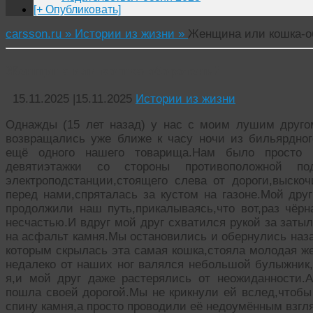
[+ Опубликовать]
carsson.ru »
Истории из жизни »
Женщина или кошка-о
Женщина или кошка-оборотень?
15.11.2025
|
15.11.2025
Истории из жизни
Однажды (15 лет назад) у нас с моим лушим друг
возвращались уже ближе к часу ночи из бильярдног
ещё одного нашего товарища.Нам было просто
девятиэтажки со стороны противоположной по
электроподстанции,стоящего слева от дороги,выско
перед нами,спряталась за кустом на газоне.Мой дру
продолжили наш путь,прикалываясь,что вот,раз чёрн
несчастью.И вдруг мой друг схватился рукой за заты
на асфальт камня.Мы остановились и обернулись назад
которым скрылась эта самая кошка,стояла молодая ж
недалеко от наших ног валялся небольшой булыжник,
я,и мой друг даже растерялись от неожиданности.
пошла своей дорогой.Мы не крикнули ей вслед,чтобы
спину камня,а просто проводили её недоумённым взгл