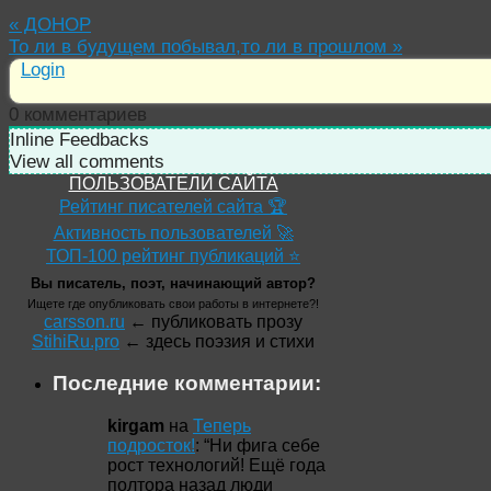
«
ДОНОР
То ли в будущем побывал,то ли в прошлом
»
Login
0
комментариев
Inline Feedbacks
View all comments
ПОЛЬЗОВАТЕЛИ САЙТА
Рейтинг писателей сайта 🏆
Активность пользователей 🚀
ТОП-100 рейтинг публикаций ⭐
Вы писатель, поэт, начинающий автор?
Ищете где опубликовать свои работы в интернете?!
carsson.ru
← публиковать прозу
StihiRu.pro
← здесь поэзия и стихи
Последние комментарии:
kirgam
на
Теперь
подросток!
: “
Ни фига себе
рост технологий! Ещё года
полтора назад люди