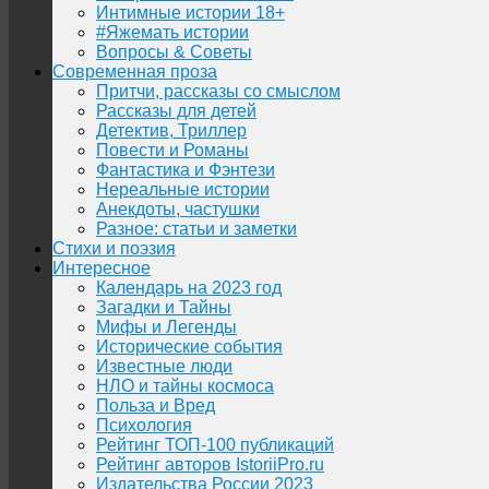
Интимные истории 18+
#Яжемать истории
Вопросы & Советы
Современная проза
Притчи, рассказы со смыслом
Рассказы для детей
Детектив, Триллер
Повести и Романы
Фантастика и Фэнтези
Нереальные истории
Анекдоты, частушки
Разное: статьи и заметки
Стихи и поэзия
Интересное
Календарь на 2023 год
Загадки и Тайны
Мифы и Легенды
Исторические события
Известные люди
НЛО и тайны космоса
Польза и Вред
Психология
Рейтинг ТОП-100 публикаций
Рейтинг авторов IstoriiPro.ru
Издательства России 2023