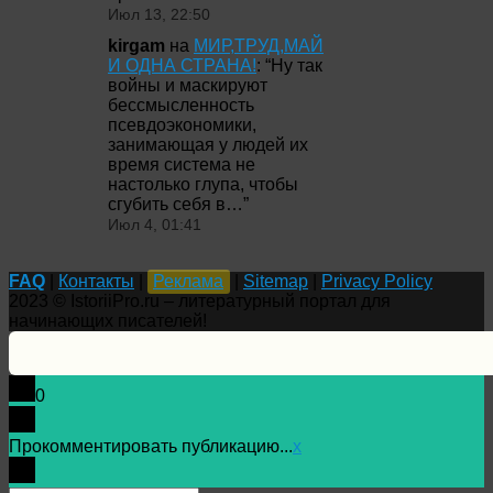
Июл 13, 22:50
kirgam
на
МИР,ТРУД,МАЙ
И ОДНА СТРАНА!
: “
Ну так
войны и маскируют
бессмысленность
псевдоэкономики,
занимающая у людей их
время система не
настолько глупа, чтобы
сгубить себя в…
”
Июл 4, 01:41
FAQ
|
Контакты
|
Реклама
|
Sitemap
|
Privacy Policy
2023 © IstoriiPro.ru – литературный портал для
начинающих писателей!
0
Прокомментировать публикацию...
x