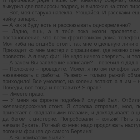
Я признался дяде Паше. Он поначалу осерчал, обо
выкурил две папиросы подряд, и выложил на стол пиро
— Вот, моя старуха напекла. Угощайся. И расскажи ещ
чайку запарю.
— А как я буду есть и рассказывать одновременно?
— Ладно, ешь, а я тебе пока мозги просветлю.
постановление, что всем фронтовикам дома телефон 
Моя изба на отшибе стоит, так мне отдельную линию
Приходит ко мне мастер и спрашивает, где можно сте
провести. А я ему: фиг! Не надо ничего сверлить, и т
— А зачем Вы заявление написали? – перебил я дядю 
— Положено – проведите. Может, я потом телефон захо
названивать с работы. Рыжего – только рыжий обман
приходило! Все умоляют, на колени встают, а я им – 
Победы, вот тогда и поставите! Я прав?
— Имеете право.
— У меня на фронте подобный случай был. Отбили
железнодорожная стоит. Я стрелка отправил, мол, п
прибегает с квадратными глазами, и докладывает: в ц
да бегом к цистерне. Попробовали – коньяк! Пять з
начали бухать. Ротный ко мне: надо продолжать наступ
погоним фрицев до самого Берлина!
— А Вы комбатом были?