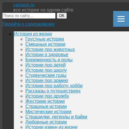
carsson.ru
все истории на одном сайте
OK
Перейти к содержимому
Истории из жизни
Грустные истории
Смешные истории
Истории про животных
Истории о здоровье
Беременность и роды
Истории про детей
Истории про школу
Студенческие годы
Истории про армию
Истории про работу, хобби
Рассказы о путешествиях
Истории про дружбу
Жестокие истории
Страшные истории
Мистические истории
Страшилки, легенды и байки
Любовные истории
Истории измен из жизни