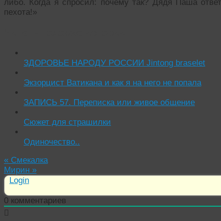
либо. Когда я спросил: почему так? Дядя Паша ответ
пехота!»
Читать похожие истории:
ЗДОРОВЬЕ НАРОДУ РОССИИ Jintong braselet
Экзорцист Ватикана и как я на него не попала
ЗАПИСЬ 57. Переписка или живое общение
Сюжет для страшилки
Одиночество..
«
Смекалка
Мирин
»
Login
0
комментариев