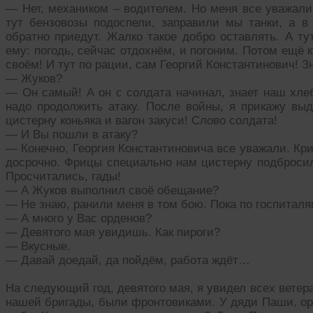
— Нет, механиком – водителем. Но меня все уважали,
тут бензовозы подоспели, заправили мы танки, а в 
обратно приедут. Жалко такое добро оставлять. А ту
ему: погодь, сейчас отдохнём, и погоним. Потом ещё к
своём! И тут по рации, сам Георгий Константинович! З
— Жуков?
— Он самый! А он с солдата начинал, знает наш хлеб
надо продолжить атаку. После войны, я прикажу вы
цистерну коньяка и вагон закуси! Слово солдата!
— И Вы пошли в атаку?
— Конечно, Георгия Константиновича все уважали. Крик
досрочно. Фрицы специально нам цистерну подбросил
Просчитались, гады!
— А Жуков выполнил своё обещание?
— Не знаю, ранили меня в том бою. Пока по госпиталя
— А много у Вас орденов?
— Девятого мая увидишь. Как пироги?
— Вкусные.
— Давай доедай, да пойдём, работа ждёт…
На следующий год, девятого мая, я увидел всех ветер
нашей бригады, были фронтовиками. У дяди Паши, ор