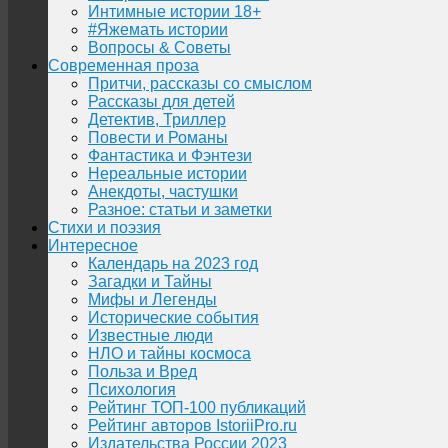
Интимные истории 18+
#Яжемать истории
Вопросы & Советы
Современная проза
Притчи, рассказы со смыслом
Рассказы для детей
Детектив, Триллер
Повести и Романы
Фантастика и Фэнтези
Нереальные истории
Анекдоты, частушки
Разное: статьи и заметки
Стихи и поэзия
Интересное
Календарь на 2023 год
Загадки и Тайны
Мифы и Легенды
Исторические события
Известные люди
НЛО и тайны космоса
Польза и Вред
Психология
Рейтинг ТОП-100 публикаций
Рейтинг авторов IstoriiPro.ru
Издательства России 2023