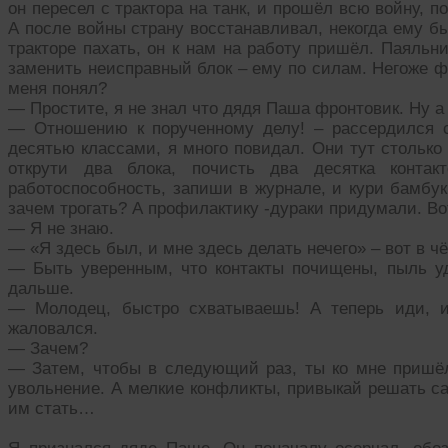
он пересел с трактора на танк, и прошёл всю войну, по
А после войны страну восстанавливал, некогда ему бы
тракторе пахать, он к нам на работу пришёл. Паяльни
заменить неисправный блок – ему по силам. Негоже ф
меня понял?
— Простите, я не знал что дядя Паша фронтовик. Ну а
— Отношению к порученному делу! – рассердился с
десятью классами, я много повидал. Они тут столько
открути два блока, почисть два десятка контак
работоспособность, запиши в журнале, и кури бамбук
зачем трогать? А профилактику -дураки придумали. Во
— Я не знаю.
— «Я здесь был, и мне здесь делать нечего» – вот в ч
— Быть уверенным, что контакты почищены, пыль уда
дальше.
— Молодец, быстро схватываешь! А теперь иди, и
жаловался.
— Зачем?
— Затем, чтобы в следующий раз, ты ко мне пришёл,
увольнение. А мелкие конфликты, привыкай решать са
им стать…