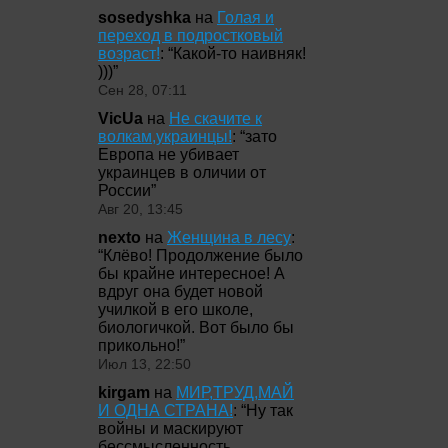
sosedyshka
на
Голая и
переход в подростковый
возраст!
: “
Какой-то наивняк!
)))
”
Сен 28, 07:11
VicUa
на
Не скачите к
волкам,украинцы!
: “
зато
Европа не убивает
украинцев в оличии от
России
”
Авг 20, 13:45
nexto
на
Женщина в лесу
:
“
Клёво! Продолжение было
бы крайне интересное! А
вдруг она будет новой
училкой в его школе,
биологичкой. Вот было бы
прикольно!
”
Июл 13, 22:50
kirgam
на
МИР,ТРУД,МАЙ
И ОДНА СТРАНА!
: “
Ну так
войны и маскируют
бессмысленность