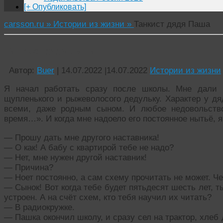
[+ Опубликовать]
carsson.ru »
Истории из жизни »
Танкист дядя Паша
Танкист дядя Паша
Автор:
Buer
|
14.07.2022
|
14.07.2022
Истории из жизни
Я начал работать сразу после школы. Мне дали н
щупленького и рыжеволосого дедульку. Характер у д
всеми, даже родным сыном. И любое недовольств
время…». И когда мне надоело его постоянное нытьё, 
— Прошу дать мне другого наставника!
— О как! А бабу с квартирой тебе не надо?
— Нет, мне нужен другой наставник!
— Причина?
— Ноет постоянно, а сам схему прочитать не может. Че
— Сынок! Вот когда тебе будет пятьдесят шесть лет, т
устроен. А на счёт схем, кто тебя научил их читать?
— В радиокружке.
— Пашка окончил школу, и сразу сел на трактор, хлеб 