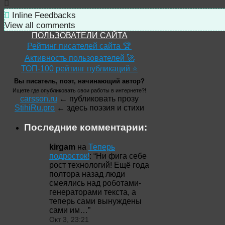
Inline Feedbacks
View all comments
ПОЛЬЗОВАТЕЛИ САЙТА
Рейтинг писателей сайта 🏆
Активность пользователей 🚀
ТОП-100 рейтинг публикаций ⭐
Вы писатель, поэт, начинающий автор?
Ищете где опубликовать свои работы в интернете?!
carsson.ru
← публиковать прозу
StihiRu.pro
← здесь поэзия и стихи
Последние комментарии:
kirgam
на
Теперь
подросток!
: “
Ни фига себе
рост технологий! Ещё года
полтора назад люди
смеялись над роботами-
генераторами текста, а
теперь сами вынуждены
сами им…
”
Окт 3, 23:21