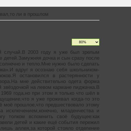
вал,то ли в прошлом
й случай.В 2003 году я уже был зрелым
 детей.Замужняя дочка и сын сразу после
 солнечно и тепло.Мне нужно было сделать
ка».И вдруг я осознаю себя школьником-
роков.Я остановился в растерянности у
двора.На мне действительно одета форма
ой звёздочкой на левом кармане пиджачка.В
1969 года,но при этом я только что шёл в
щущение,что я уже проживал когда-то это
сё моё прошлое,что предшествовало этому
За исключением,конечно, младенчества и
огу толком вспомнить своё будущее:как
завели детей и какие ещё события пережил
лишь аллея,за которой стояло отделение