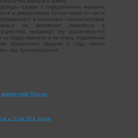
агополучно вернулся домой.
 дважды прожил с определённого момента
ся в реверсивном потоке какой-то части
 превратился в маленькое семечко,которое
ком,я на мгновения перенёсся в
взрослого человека? Не исключено,что
 на берег,закинуло в не очень отдалённые
же провалился обратно в годы своего
адать над произошедшим.
 крепостной России
к 11.04.23 в дзене