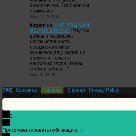
биологичкой. Вот было бы
прикольно!
”
Июл 13, 22:50
kirgam
на
МИР,ТРУД,МАЙ
И ОДНА СТРАНА!
: “
Ну так
войны и маскируют
бессмысленность
псевдоэкономики,
занимающая у людей их
время система не
настолько глупа, чтобы
сгубить себя в…
”
Июл 4, 01:41
FAQ
|
Контакты
|
Реклама
|
Sitemap
|
Privacy Policy
2023 © IstoriiPro.ru – литературный портал для начинающи
0
Прокомментировать публикацию...
x