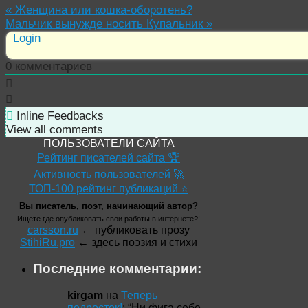
«
Женщина или кошка-оборотень?
Мальчик вынужде носить Купальник
»
Login
0
комментариев
Inline Feedbacks
View all comments
ПОЛЬЗОВАТЕЛИ САЙТА
Рейтинг писателей сайта 🏆
Активность пользователей 🚀
ТОП-100 рейтинг публикаций ⭐
Вы писатель, поэт, начинающий автор?
Ищете где опубликовать свои работы в интернете?!
carsson.ru
← публиковать прозу
StihiRu.pro
← здесь поэзия и стихи
Последние комментарии:
kirgam
на
Теперь
подросток!
: “
Ни фига себе