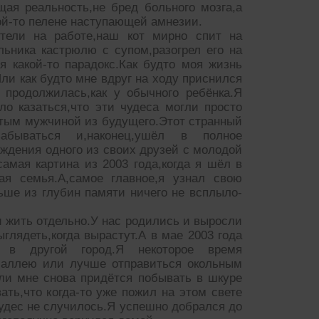
щая реальность,не бред больного мозга,а
кой-то пелене наступающей амнезии.
ители на работе,наш кот мирно спит на
ьника кастрюлю с супом,разогрел его на
я какой-то парадокс.Как будто моя жизнь
Или как будто мне вдруг на ходу приснился
 продолжилась,как у обычного ребёнка.Я
ло казаться,что эти чудеса могли просто
тым мужчиной из будущего.Этот странный
бываться и,наконец,ушёл в полное
ождения одного из своих друзей с молодой
амая картина из 2003 года,когда я шёл в
ая семья.А,самое главное,я узнал свою
ше из глубин памяти ничего не всплыло-
и жить отдельно.У нас родились и выросли
ыглядеть,когда вырастут.А в мае 2003 года
 в другой город.Я некоторое время
 аллею или лучше отправиться окольным
сли мне снова придётся побывать в шкуре
ать,что когда-то уже пожил на этом свете
чудес не случилось.Я успешно добрался до