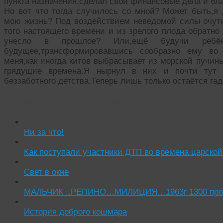
пункта назначения,сделал свои финансовые дела и бл
Но вот что тогда случилось со мной? Может быть,я
мою жизнь? Под воздействием неведомой силы очутил
того настоящего времени и из зрелого плода обратно
унесло в прошлое? Или,ещё будучи ребён
будущее,трансформировавшись сообразно ему во 
меня,как иногда китов выбрасывает из морской пучины
грядущие времена.Я нырнул в них и почти тут 
беззаботного детства.Теперь лишь только остаётся г
Читать похожие истории:
Ни за что!
Как поступали участники ДТП во времена царской
Свет в окне
МАЛЬЧИК ..РЕПИНО…МИЛИЦИЯ…1963г 1300 просм 
История доброго кошмара