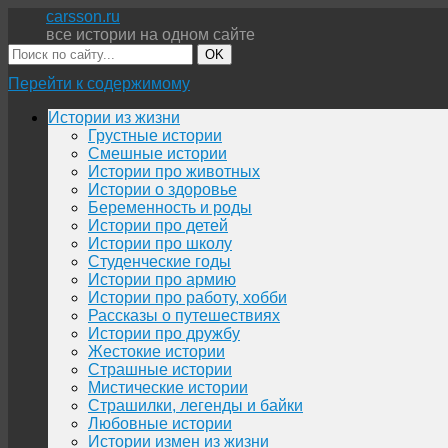
carsson.ru
все истории на одном сайте
OK
Перейти к содержимому
Истории из жизни
Грустные истории
Смешные истории
Истории про животных
Истории о здоровье
Беременность и роды
Истории про детей
Истории про школу
Студенческие годы
Истории про армию
Истории про работу, хобби
Рассказы о путешествиях
Истории про дружбу
Жестокие истории
Страшные истории
Мистические истории
Страшилки, легенды и байки
Любовные истории
Истории измен из жизни