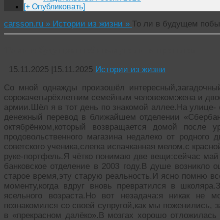
[+ Опубликовать]
carsson.ru »
Истории из жизни »
То ли в будущем побы
То ли в будущем побывал,то ли в прошлом
15.11.2025
|
15.11.2025
Истории из жизни
Со мной однажды произошёл интересный,загадочны
сорокачетырёхлетним семейным человеком:жена и двое
армии.Шёл я в тот день по знакомой аллее.На улице-
денежный перевод в ближайшем отделении «Сбербан
октябрёнком,который возвращается домой после у
продовольственного магазина недалеко от родного 
советского ученика,слегка испачканная мелом,с красн
руке-портфель.Я чётко понимаю две вещи:сейчас май 
банковское отделение в 2003 году.В душе возникло о
старое время,эту старую реальность.И ясно помню в
моменту,когда вдруг вновь превратился в школяра.
ясельного возраста.Но вот незадача:я никак не м
познакомился со своей супругой,как мы поженились, 
в «прекрасном далёко».В мозгах хорошо отложилась 