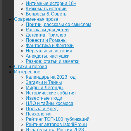
Интимные истории 18+
#Яжемать истории
Вопросы & Советы
Современная проза
Притчи, рассказы со смыслом
Рассказы для детей
Детектив, Триллер
Повести и Романы
Фантастика и Фэнтези
Нереальные истории
Анекдоты, частушки
Разное: статьи и заметки
Стихи и поэзия
Интересное
Календарь на 2023 год
Загадки и Тайны
Мифы и Легенды
Исторические события
Известные люди
НЛО и тайны космоса
Польза и Вред
Психология
Рейтинг ТОП-100 публикаций
Рейтинг авторов IstoriiPro.ru
Издательства России 2023