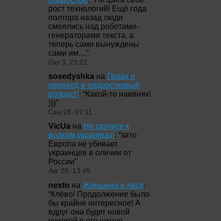
рост технологий! Ещё года
полтора назад люди
смеялись над роботами-
генераторами текста, а
теперь сами вынуждены
сами им…
”
Окт 3, 23:21
sosedyshka
на
Голая и
переход в подростковый
возраст!
: “
Какой-то наивняк!
)))
”
Сен 28, 07:11
VicUa
на
Не скачите к
волкам,украинцы!
: “
зато
Европа не убивает
украинцев в оличии от
России
”
Авг 20, 13:45
nexto
на
Женщина в лесу
:
“
Клёво! Продолжение было
бы крайне интересное! А
вдруг она будет новой
училкой в его школе,