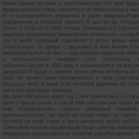
банка.Однако нутром я чувствовал,что эта моя буду
правда,которая стала скрываться от меня словно в ка
Я в растерянности вернулся в свою квартиру.Род
подоконнике в большой комнате.Я достал из холодил
плите и стал есть.Моя голова понимала,что случилс
вдруг,как киноплёнка,стремительно отмоталась назад.
сон о моей грядущей судьбе.Но в итоге жизнь моя
учился,играл во дворе с друзьями.И мне вскоре ста
померещиться.И не был я ещё никогда взрослым жена
и необъяснимый «мираж» стал потихоньку за
забвение.Однако в 1981 году я познакомился на дне р
девушкой.И вдруг в памяти вновь резко всплыла та с
банк по аллее.Также вспомнилась и моя счастлив
будущую жену в лице этой молодой девчонки.Но боль
как и что ещё будет впереди.
Мы действительно через год с ней поженились и стал
дети:старшая дочка и сын.Я уже знал,как они будут в
мне потребовалось сделать денежный перевод
размышлял,стоит ли идти до банка через ту самую
путём.И на свой страх и риск двинулся через неё.Е
советского мальчугана,который будет смутно подозрев
бородатым дяденькой,то от этого не умру.Но никаких 