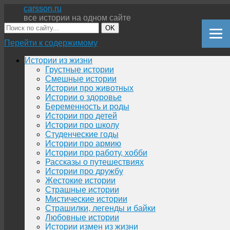
carsson.ru
все истории на одном сайте
OK
Перейти к содержимому
Истории из жизни
Грустные истории
Смешные истории
Истории про животных
Истории о здоровье
Беременность и роды
Истории про детей
Истории про школу
Студенческие годы
Истории про армию
Истории про работу, хобби
Рассказы о путешествиях
Истории про дружбу
Жестокие истории
Страшные истории
Мистические истории
Страшилки, легенды и байки
Любовные истории
Истории измен из жизни