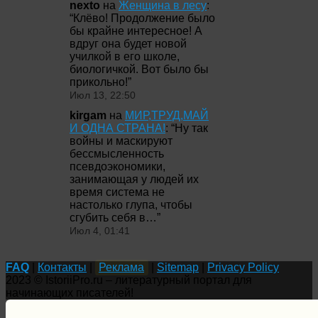
nexto
на
Женщина в лесу
:
“
Клёво! Продолжение было
бы крайне интересное! А
вдруг она будет новой
училкой в его школе,
биологичкой. Вот было бы
прикольно!
”
Июл 13, 22:50
kirgam
на
МИР,ТРУД,МАЙ
И ОДНА СТРАНА!
: “
Ну так
войны и маскируют
бессмысленность
псевдоэкономики,
занимающая у людей их
время система не
настолько глупа, чтобы
сгубить себя в…
”
Июл 4, 01:41
FAQ
|
Контакты
|
Реклама
|
Sitemap
|
Privacy Policy
2023 © IstoriiPro.ru – литературный портал для
начинающих писателей!