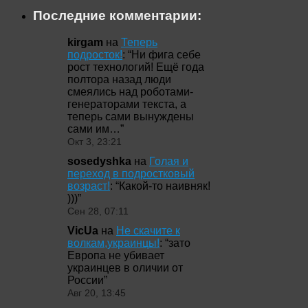
Последние комментарии:
kirgam
на
Теперь
подросток!
: “
Ни фига себе
рост технологий! Ещё года
полтора назад люди
смеялись над роботами-
генераторами текста, а
теперь сами вынуждены
сами им…
”
Окт 3, 23:21
sosedyshka
на
Голая и
переход в подростковый
возраст!
: “
Какой-то наивняк!
)))
”
Сен 28, 07:11
VicUa
на
Не скачите к
волкам,украинцы!
: “
зато
Европа не убивает
украинцев в оличии от
России
”
Авг 20, 13:45