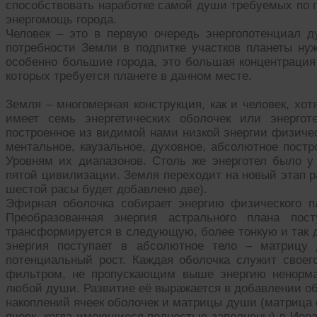
способствовать наработке самой души требуемых по 
энергомощь города.
Человек – это в первую очередь энергопотенциал 
потребности Земли в подпитке участков планеты ну
особенно большие города, это большая концентрация
которых требуется планете в данном месте.
Земля – многомерная конструкция, как и человек, хот
имеет семь энергетических оболочек или энергот
построенное из видимой нами низкой энергии физичес
ментальное, каузальное, духовное, абсолютное пост
Уровням их диапазонов. Столь же энерготел было 
пятой цивилизации. Земля переходит на новый этап ра
шестой расы будет добавлено две).
Эфирная оболочка собирает энергию физического п
Преобразованная энергия астрального плана пос
трансформируется в следующую, более тонкую и так д
энергия поступает в абсолютное тело – матрицу 
потенциальный рост. Каждая оболочка служит сво
фильтром, не пропускающим выше энергию ненормат
любой души. Развитие её выражается в добавлении об
накоплений ячеек оболочек и матрицы души (матрица
ячеек, когда имеющиеся полностью заполнены) в Иер