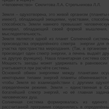
«Человечество» Секлитова Л.А. Стрельникова Л.Л.
Земля – одухотворена, это живой организм (планеты
имеют), обладающий эмоциями, чувствами, способн
способность Земли намного превышает человеческую
минерал, обладающий своей формой мышления, 
мыследеятельность.
Земля является одной из планет Солнечной систем
производства определённого спектра энергии для п
участка пространства мироздания. (Так, в организме
производит один спектр энергии, а печень выдаёт дру
на другую функцию). Наша планетарная система состо
Мощность звезды может удерживать в равновесии 
учитывается при расчёте системы.
Основной обмен энергиями между планетами осущ
некоторыми типами энергий планеты обмениваются 
чтобы Земля во взаимодействии с другими одухот
определённом режиме. Земля – единственная в Со
богатейший спектр энергий, но её главная задач
человеческих душ.
Солнечная система формировалась из единого
рассчитанной программе соединялись в определённ