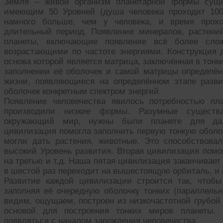
Земля – живой организм планетарной формы суще
имеющим 50 Уровней (душа человека проходит 100
намного больше, чем у человека, и время прохо
длительный период. Появление минералов, растени
планеты, включающие появление всё более сло
возрастающими по частоте энергиями. Конструкция 
основа которой является матрица, заключённая в тонк
заполнении её оболочек и самой матрицы определё
жизни, появляющиеся на определённом этапе разв
оболочек конкретным спектром энергий.
Появление человечества явилось потребностью пл
производили низкие формы. Разумные существа,
окружающий мир, нужны были планете для дал
цивилизация помогла заполнить первую тонкую оболоч
могли дать растения, животные. Это способствов
высокий Уровень развития. Вторая цивилизация помог
на третью и т.д. Наша пятая цивилизация заканчивает с
в шестой раз переходит на вышестоящую орбиталь, и 
Развитие каждой цивилизации строится так, чтобы
заполняя её очередную оболочку тонких (параллель
видим, ощущаем, построен из низкочастотной грубой 
основой для построения тонких миров планеты.
появляться с началом зарождения человечества.