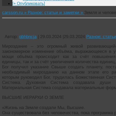
[+ Опубликовать]
carsson.ru »
Разное: статьи и заметки »
Земля и челов
Земля и человечество
Автор:
qbhbncja
|
29.03.2024
|
29.03.2024
Разное: стать
Мироздание – это огромный живой развивающийс
закономерное изменение объёма, выражающееся в у
мощи объёма происходит как за счёт повышения
единицы, так и за счёт увеличения количества единиц
Бог получил указание Свыше создать планету, пос
необходимый мирозданию на данном этапе его ра
которым руководил Бог, трудилась Божественная Сис
Система. Духовная Система создавала души и 
Материальная Система создавала материальные форм
ВЫСШИЕ ИЕРАРХИ О ЗЕМЛЕ
«Жизнь на Земле создали Мы, Высшие.
Она существовала без человечества, пока программа 