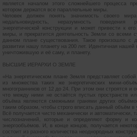
является началом этого сложнейшего процесса пр
котором держатся все параллельные миры.
Человек должен понять значимость своего мир
недальновидность, неразумность поведения 
энергетической конструкции и может привести к ег
миры, и прекратится деятельность Земли со всеми
данном плане существования. Такое произошло с 
развитии нашу планету на 200 лет. Идентичная нашей
уничтожившую и её саму, и планету.
ВЫСШИЕ ИЕРАРХИ О ЗЕМЛЕ
«На энергетическом плане Земля представляет собой
из множества таких же энергетических мини-объё
многогранников от 12 до 24. При этом они строятся и
что между ними не остаётся пустых пространств или
объёма являются смежными гранями других объёмов
таким образом, чтобы строго вписать данный объём в
Всё получается чисто механически и автоматически, т
числозначений, которые и определяют форму и к
энергообъёмов. И, в конце концов, получается некото
состоит из разного количества неоднородных констру