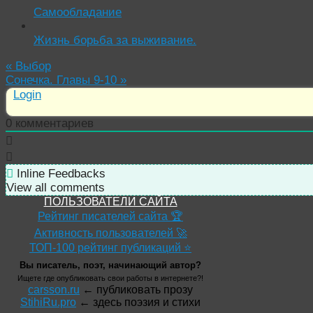
Самообладание
Жизнь борьба за выживание.
«
Выбор
Сонечка. Главы 9-10
»
Login
0
комментариев
Inline Feedbacks
View all comments
ПОЛЬЗОВАТЕЛИ САЙТА
Рейтинг писателей сайта 🏆
Активность пользователей 🚀
ТОП-100 рейтинг публикаций ⭐
Вы писатель, поэт, начинающий автор?
Ищете где опубликовать свои работы в интернете?!
carsson.ru
← публиковать прозу
StihiRu.pro
← здесь поэзия и стихи