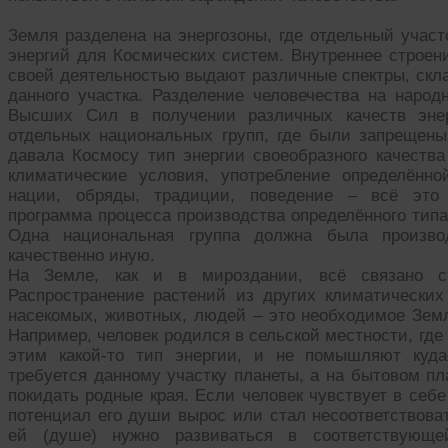
Земля разделена на энергозоны, где отдельный участ
энергий для Космических систем. Внутреннее строени
своей деятельностью выдают различные спектры, скл
данного участка. Разделение человечества на народ
Высших Сил в получении различных качеств энер
отдельных национальных групп, где были запрещены
давала Космосу тип энергии своеобразного качества
климатические условия, употребление определённ
нации, обряды, традиции, поведение – всё это
программа процесса производства определённого типа 
Одна национальная группа должна была производ
качественно иную.
На Земле, как и в мироздании, всё связано с 
Распространение растений из других климатических 
насекомых, животных, людей – это необходимое Земл
Например, человек родился в сельской местности, где
этим какой-то тип энергии, и не помышляют куда
требуется данному участку планеты, а на бытовом пл
покидать родные края. Если человек чувствует в себе
потенциал его души вырос или стал несоответствова
ей (душе) нужно развиваться в соответствующей