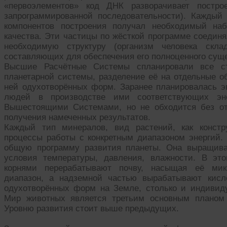
«первоэлементов» код ДНК разворачивает построе
запрограммированной последовательности). Каждый
компонентов построения получал необходимый наб
качества. Эти частицы по жёсткой программе соедин
необходимую структуру (организм человека скла
составляющих для обеспечения его полноценного суще
Высшие Расчётные Системы спланировали все ста
планетарной системы, разделение её на отдельные о
ней одухотворённых форм. Заранее планировалась э
людей в производстве ими соответствующих эне
Вышестоящими Системами, но не обходится без от
получения намеченных результатов.
Каждый тип минералов, вид растений, как констр
процессы работы с конкретным диапазоном энергий.
общую программу развития планеты. Она выращива
условия температуры, давления, влажности. В это
корнями перерабатывают почву, насыщая её мик
диапазон, а надземной частью вырабатывают кисл
одухотворённых форм на Земле, столько и индивид
Мир животных является третьим основным планом
Уровню развития стоит выше предыдущих.