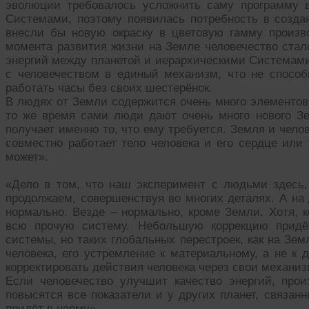
эволюции требовалось усложнить саму программу 
Системами, поэтому появилась потребность в созд
внесли бы новую окраску в цветовую гамму произв
момента развития жизни на Земле человечество ста
энергий между планетой и иерархическими Системами
с человечеством в единый механизм, что не способн
работать часы без своих шестерёнок.
В людях от Земли содержится очень много элементов 
то же время сами люди дают очень много нового З
получает именно то, что ему требуется. Земля и чело
совместно работает тело человека и его сердце или 
может».
«Дело в том, что наш эксперимент с людьми здесь,
продолжаем, совершенствуя во многих деталях. А на
нормально. Везде – нормально, кроме Земли. Хотя, к
всю прочую систему. Небольшую коррекцию придё
системы, но таких глобальных перестроек, как на Зем
человека, его устремление к материальному, а не к 
корректировать действия человека через свои механ
Если человечество улучшит качество энергий, про
повысятся все показатели и у других планет, связан
придёт в норму».