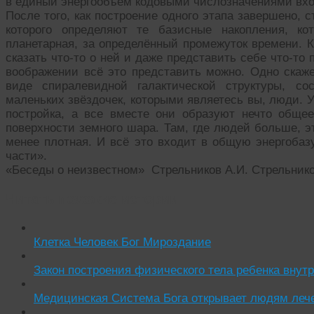
в единый энергообъём кодовыми числозначениями вхо
После того, как построение одного этапа завершено,
которого определяют те базисные накопления, к
планетарная, за определённый промежуток времени. К
сказать что-то о ней и даже представить себе что-то
воображении всё это представить можно. Одно скаж
виде спиралевидной галактической структуры, с
маленьких звёздочек, которыми являетесь вы, люди. У
постройка, а все вместе они образуют нечто обще
поверхности земного шара. Там, где людей больше, эт
менее плотная. И всё это входит в общую энергобаз
части».
«Беседы о неизвестном» Стрельников А.И. Стрельнико
Читать похожие истории:
Клетка Человек Бог Мироздание
Закон построения физического тела ребенка внут
Медицинская Система Бога открывает людям леч