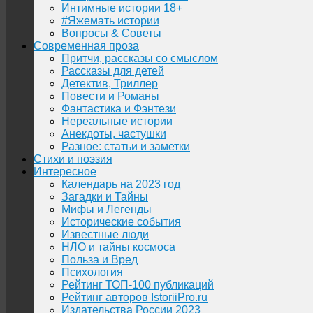
Интимные истории 18+
#Яжемать истории
Вопросы & Советы
Современная проза
Притчи, рассказы со смыслом
Рассказы для детей
Детектив, Триллер
Повести и Романы
Фантастика и Фэнтези
Нереальные истории
Анекдоты, частушки
Разное: статьи и заметки
Стихи и поэзия
Интересное
Календарь на 2023 год
Загадки и Тайны
Мифы и Легенды
Исторические события
Известные люди
НЛО и тайны космоса
Польза и Вред
Психология
Рейтинг ТОП-100 публикаций
Рейтинг авторов IstoriiPro.ru
Издательства России 2023