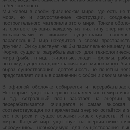
в бесконечность.
Мы живём в своём физическом мире, где есть не то
моря, но и искусственные конструкции, созданн
построительного материала этого мира. Тонкие обол
из соответствующих каждому из них типу энергии 
механизмами и живыми существами, наполня
параллельный мир находится в своём пространст
другими. Он существует как бы параллельно нашему 
Форма существ разрабатывается для технологическо
мира (рыбы, птицы, животные, люди – формы, рабо
поэтому, существа даже граничащих миров могут быть
образ существования, деятельность не понятны че
представляет лишь в сравнении с собой и своим зем
В эфирной оболочке собирается и перерабатываетс
Некоторые существа первого параллельного мира изве
и т.д. Астральный план работает на энергии п
перерабатывается, очищается и самая высокая 
соответствующая по параметрам энергия остаётся в 
его построек и существования живых существ. И т
миров. Каждый мир существует на энергии нижестоящ
«продукцию», необходимую для существования вы