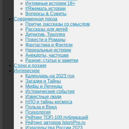
Интимные истории 18+
#Яжемать истории
Вопросы & Советы
Современная проза
Притчи, рассказы со смыслом
Рассказы для детей
Детектив, Триллер
Повести и Романы
Фантастика и Фэнтези
Нереальные истории
Анекдоты, частушки
Разное: статьи и заметки
Стихи и поэзия
Интересное
Календарь на 2023 год
Загадки и Тайны
Мифы и Легенды
Исторические события
Известные люди
НЛО и тайны космоса
Польза и Вред
Психология
Рейтинг ТОП-100 публикаций
Рейтинг авторов IstoriiPro.ru
Издательства России 2023