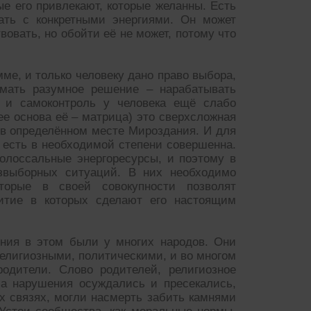
ые его привлекают, которые желанны. Есть
ать с конкретными энергиями. Он может
овать, но обойти её не может, потому что
ме, и только человеку дано право выбора,
имать разумное решение – нарабатывать
 и самоконтроль у человека ещё слабо
ее основа её – матрица) это сверхсложная
 в определённом месте Мироздания. И для
о есть в необходимой степени совершенна.
олоссальные энергоресурсы, и поэтому в
езвыборных ситуаций. В них необходимо
оторые в своей совокупности позволят
итие в которых сделают его настоящим
ения в этом были у многих народов. Они
лигиозными, политическими, и во многом
одители. Слово родителей, религиозное
 а нарушения осуждались и пресекались,
х связях, могли насмерть забить камнями