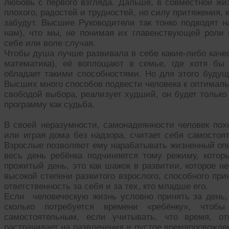
любовь с первого взгляда. Дальше, в совместной жи
плохого, радостей и трудностей, но силу притяжения, 
забудут. Высшие Руководители так тонко подводят н
нам), что мы, не понимая их главенствующей роли
себе или воле случая.
Чтобы душа лучше развивала в себе какие-либо качес
математика), её воплощают в семье, где хотя бы 
обладает такими способностями. Но для этого будущ
Высших много способов подвести человека к оптималь
свободой выбора, реализует худший, он будет только
программу как судьба.
В своей неразумности, самонадеянности человек похо
или играя дома без надзора, считает себя самостоя
Взрослые позволяют ему нарабатывать жизненный опы
весь день ребёнка подчиняется тому режиму, кото
прожитый день, это как шажок в развитии, которое н
высокой степени развитого взрослого, способного пр
ответственность за себя и за тех, кто младше его.
Если человеческую жизнь условно принять за день,
сколько потребуется времени «ребёнку», что
самостоятельным, если учитывать, что время, от
растрачивает на развлечения и пустое времяпровожде