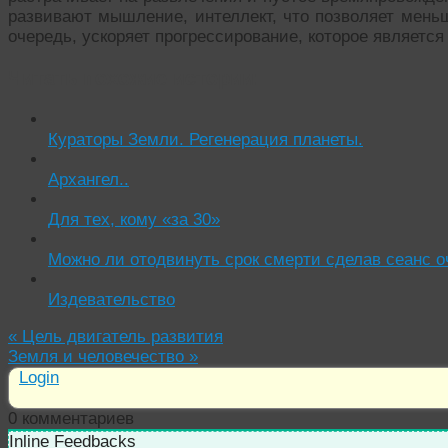
развивают мышление, интеллект, что позволяет меньш
очередь, ускоряет прогрессирование, которое являет
Читать похожие истории:
Кураторы Земли. Регенерация планеты.
Архангел..
Для тех, кому «за 30»
Можно ли отодвинуть срок смерти сделав сеанс о
Издевательство
«
Цель двигатель развития
Земля и человечество
»
Login
0
комментариев
Inline Feedbacks