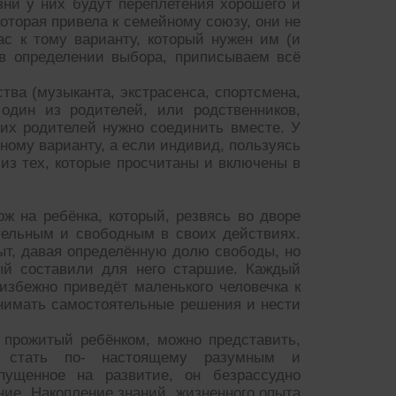
зни у них будут переплетения хорошего и
которая привела к семейному союзу, они не
ас к тому варианту, который нужен им (и
 в определении выбора, приписываем всё
тва (музыканта, экстрасенса, спортсмена,
один из родителей, или родственников,
их родителей нужно соединить вместе. У
ному варианту, а если индивид, пользуясь
 из тех, которые просчитаны и включены в
ж на ребёнка, который, резвясь во дворе
тельным и свободным в своих действиях.
т, давая определённую долю свободы, но
рый составили для него старшие. Каждый
еизбежно приведёт маленького человечка к
инимать самостоятельные решения и нести
 прожитый ребёнком, можно представить,
бы стать по- настоящему разумным и
пущенное на развитие, он безрассудно
ние. Накопление знаний, жизненного опыта