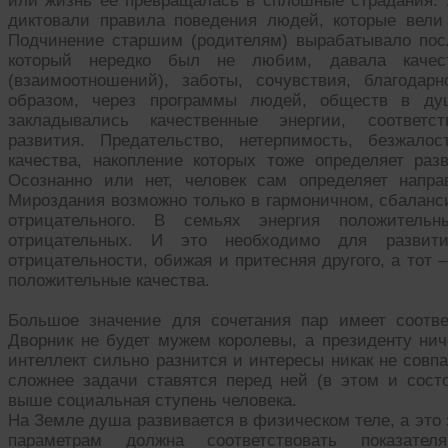
или жизнь её превращалась в сплошные страдания. 
диктовали правила поведения людей, которые вели
Подчинение старшим (родителям) вырабатывало пос
который нередко был не любим, давала качеств
(взаимоотношений), заботы, сочувствия, благодар
образом, через программы людей, обществ в ду
закладывались качественные энергии, соответс
развития. Предательство, нетерпимость, безжало
качества, накопление которых тоже определяет раз
Осознанно или нет, человек сам определяет напра
Мироздания возможно только в гармоничном, сбаланс
отрицательного. В семьях энергия положительн
отрицательных. И это необходимо для разви
отрицательности, обижая и притесняя другого, а тот 
положительные качества.
Большое значение для сочетания пар имеет соотве
Дворник не будет мужем королевы, а президенту нич
интеллект сильно разнится и интересы никак не сов
сложнее задачи ставятся перед ней (в этом и состо
выше социальная ступень человека.
На Земле душа развивается в физическом теле, а это 
параметрам должна соответствовать показате