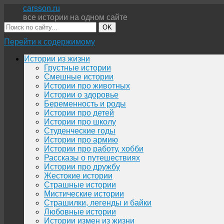
carsson.ru
все истории на одном сайте
OK
Перейти к содержимому
Истории из жизни
Грустные истории
Смешные истории
Истории про животных
Истории о здоровье
Беременность и роды
Истории про детей
Истории про школу
Студенческие годы
Истории про армию
Истории про работу, хобби
Рассказы о путешествиях
Истории про дружбу
Жестокие истории
Страшные истории
Мистические истории
Страшилки, легенды и байки
Любовные истории
Истории измен из жизни