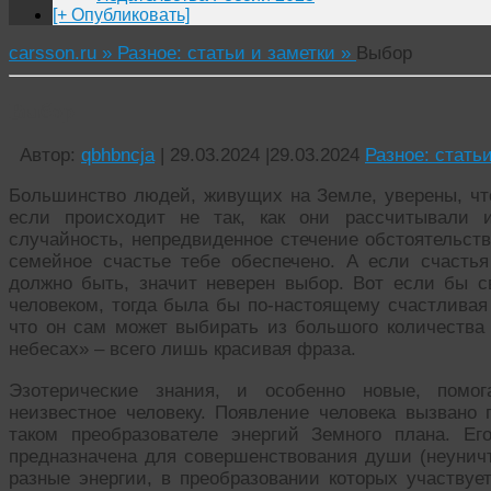
[+ Опубликовать]
carsson.ru »
Разное: статьи и заметки »
Выбор
Выбор
Автор:
qbhbncja
|
29.03.2024
|
29.03.2024
Разное: стать
Большинство людей, живущих на Земле, уверены, что
если происходит не так, как они рассчитывали и
случайность, непредвиденное стечение обстоятельст
семейное счастье тебе обеспечено. А если счастья
должно быть, значит неверен выбор. Вот если бы с
человеком, тогда была бы по-настоящему счастливая 
что он сам может выбирать из большого количества 
небесах» – всего лишь красивая фраза.
Эзотерические знания, и особенно новые, помо
неизвестное человеку. Появление человека вызвано
таком преобразователе энергий Земного плана. Ег
предназначена для совершенствования души (неунич
разные энергии, в преобразовании которых участвуе