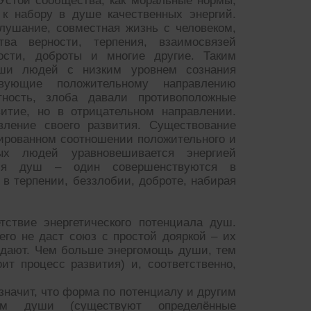
Устои сообщества, как моральные нормы,
 к набору в душе качественных энергий.
лушание, совместная жизнь с человеком,
а верности, терпения, взаимосвязей
ности, доброты и многие другие. Таким
ши людей с низким уровнем сознания
твующие положительному направлению
стность, злоба давали противоположные
витие, но в отрицательном направлении.
вление своего развития. Существование
ированном соотношении положительного и
ых людей уравновешивается энергией
тия душ – один совершенствуются в
– в терпении, беззлобии, доброте, набирая
тствие энергетического потенциала душ.
его не даст союз с простой дояркой – их
падают. Чем больше энергомощь души, тем
ит процесс развития) и, соответственно,
значит, что форма по потенциалу и другим
лям души (существуют определённые