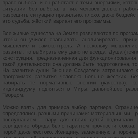
право выбора, и он работает с теми энергиями, котор
ситуации без выбора, в них человек должен работ
разрешить ситуацию правильно, плохо, даже бездейств
это судьба, жёсткий вариант его программы.
Все живые существа на Земле развиваются по програм
чтобы он учился сравнивать, анализировать, прин
мышление и самоконтроль. А поскольку мышление
развиты, то выбирать ему дано не всегда. Душа (точн
конструкция, предназначенная для функционирования
такой деятельности она должна быть подготовлена, т
На развитие души Высшие Создатели затрачивают к
программах развития человека больше жёстких, б
набирать те нормативные энергии (качества), к
индивидууму подняться в Миры, дальнейшее разв
Творцом.
Можно взять для примера выбор партнера. Огранич
определялись разными причинами: материальными, ре
послушанием – пару для своих детей подбирали р
освящение обряда было гарантом прочности союза,
порой даже жестоко. Женщину, замеченную в порочны