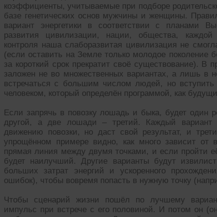
коэффициенты, учитываемые при подборе родительской
базе генетических основ мужчины и женщины. Прави
вариант энергетики в соответствии с планами В
развития цивилизации, нации, общества, каждой
контроля наша слаборазвитая цивилизация не смогла
(если оставить на Земле только молодое поколение б
за короткий срок прекратит своё существование). В 
заложен не во множественных вариантах, а лишь в н
встречаться с большим числом людей, но вступить
человеком, который определён программой, как будущи
Если запрячь в повозку лошадь и быка, будет один 
другой, а две лошади – третий. Каждый вариант
движению повозки, но даст свой результат, и тре
упрощённом примере видно, как много зависит от 
прямая линия между двумя точками, и если пройти е
будет наилучший. Другие варианты будут извилист
больших затрат энергий и ускоренного прохождени
ошибок), чтобы вовремя попасть в нужную точку (напр
Чтобы сценарий жизни пошёл по лучшему вариан
импульс при встрече с его половиной. И потом он (он