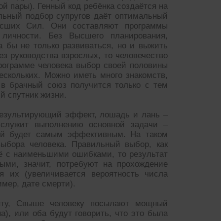
 пары). Генный код ребёнка создаётся на
льный подбор супругов даёт оптимальный
ысших Сил. Они составляют программы
 личности. Без Высшего планирования,
 бы не только развиваться, но и выжить
ез руководства взрослых, то человечество
программе человека выбор своей половины
ескольких. Можно иметь много знакомств,
 в брачный союз получится только с тем
й спутник жизни.
результирующий эффект, лошадь и лань –
 служит выполнению основной задачи –
тий будет самым эффективным. На таком
выбора человека. Правильный выбор, как
ё с наименьшими ошибками, то результат
ыми, значит, потребуют на прохождение
я их (увеличивается вероятность числа
имер, дате смерти).
ту, Свыше человеку посылают мощный
а), или оба будут говорить, что это была