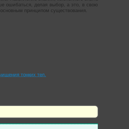
е ошибаться, делая выбор, а это, в свою
ся основным принципом существования.
чищения тонких тел.