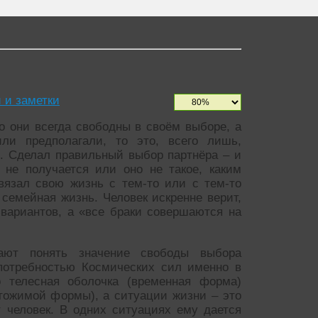
и и заметки
 они всегда свободны в своём выборе, а
ли предполагали, то это, всего лишь,
в. Сделал правильный выбор партнёра – и
 не получается или оно не такое, каким
вязал свою жизнь с тем-то или с тем-то
семейная жизнь. Человек искренне верит,
вариантов, а «все браки совершаются на
гают понять значение свободы выбора
 потребностью Космических сил именно в
о телесная оболочка (временная форма)
тожимой формы), а ситуации жизни – это
т человек. В одних ситуациях ему дается