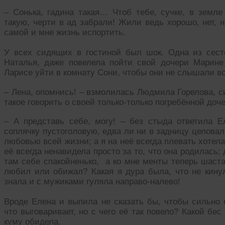
– Сонька, гадина такая… Чтоб тебе, сучке, в земле
такую, черти в ад забрали! Жили ведь хорошо, нет, 
самой и мне жизнь испортить.
У всех сидящих в гостиной был шок. Одна из сест
Наталья, даже повелела пойти свой дочери Марине
Ларисе уйти в комнату Сони, чтобы они не слышали вс
– Лена, опомнись! – взмолилась Людмила Горелова, с
такое говорить о своей только-только погребённой доч
– А представь себе, могу! – без стыда ответила Ел
соплячку пустоголовую, едва ли ни в задницу целовал
любовью всей жизни; а я на неё всегда плевать хотела,
её всегда ненавидела просто за то, что она родилась; 
там себе спакойненько, а ко мне менты теперь шаста
любил или обижал? Какая я дура была, что не кину
знала и с мужиками гуляла направо-налево!
Вроде Елена и выпила не сказать бы, чтобы сильно 
что выговаривает, но с чего её так повело? Какой бе
куму обидела.