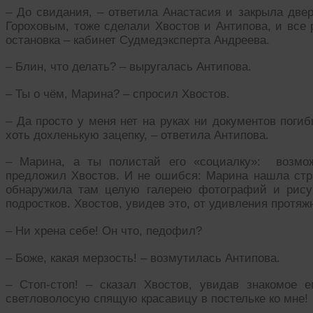
– До свидания, – ответила Анастасия и закрыла двер
Гороховым, тоже сделали Хвостов и Антипова, и все
остановка – кабинет Судмедэксперта Андреева.
– Блин, что делать? – выругалась Антипова.
– Ты о чём, Марина? – спросил Хвостов.
– Да просто у меня нет на руках ни документов поги
хоть дохленькую зацепку, – ответила Антипова.
– Марина, а ты полистай его «социалку»: возмож
предложил Хвостов. И не ошибся: Марина нашла стра
обнаружила там целую галерею фотографий и рисун
подростков. Хвостов, увидев это, от удивления протяж
– Ни хрена себе! Он что, педофил?
– Боже, какая мерзость! – возмутилась Антипова.
– Стоп-стоп! – сказал Хвостов, увидав знакомое 
светловолосую спящую красавицу в постельке ко мне!