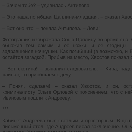
– Зачем тебе? – удивилась Антипова.
– Это наша погибшая Цаплина-младшая, – сказал Хвос
– Вот оно что! – поняла Антипова. – Лови!
Фотография изображала Соню Цаплину во время сна. О
обнажив тем самым и её ножки, и её ягодицы, к
задравшейся ночнушки. Как погибший (а возможно, и Е
остаётся загадкой. Прибыв на место, Хвостов показал 
– Вот скотина! – выпалил следователь. – Кира, над
«липа», то приобщаем к делу.
– Понял, сделаем! – сказал Хвостов, и он, ос
криминалисту Ольге Орловой с пояснением, что с ней
Ивановым пошли к Андрееву.
***
Кабинет Андреева был светлым и просторным. В цент
письменный стол, где Андреев писал заключение. Он у