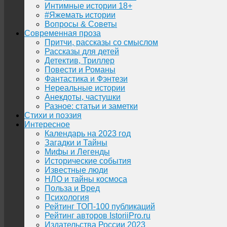
Интимные истории 18+
#Яжемать истории
Вопросы & Советы
Современная проза
Притчи, рассказы со смыслом
Рассказы для детей
Детектив, Триллер
Повести и Романы
Фантастика и Фэнтези
Нереальные истории
Анекдоты, частушки
Разное: статьи и заметки
Стихи и поэзия
Интересное
Календарь на 2023 год
Загадки и Тайны
Мифы и Легенды
Исторические события
Известные люди
НЛО и тайны космоса
Польза и Вред
Психология
Рейтинг ТОП-100 публикаций
Рейтинг авторов IstoriiPro.ru
Издательства России 2023