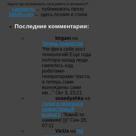
Ищете где опубликовать свои работы в интернете?!
carsson.ru
← публиковать прозу
StihiRu.pro
← здесь поэзия и стихи
Последние комментарии:
kirgam
на
Теперь подросток!
:
“
Ни фига себе рост
технологий! Ещё года
полтора назад люди
смеялись над
роботами-
генераторами текста,
а теперь сами
вынуждены сами
им…
”
Окт 3, 23:21
sosedyshka
на
Голая и переход в
подростковый
возраст!
: “
Какой-то
наивняк! )))
”
Сен 28,
07:11
VicUa
на
Не