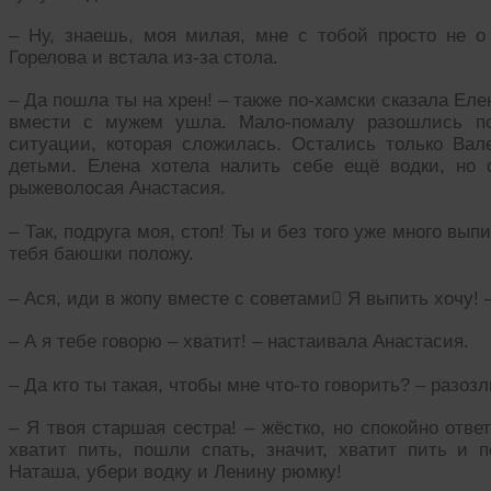
– Ну, знаешь, моя милая, мне с тобой просто не о 
Горелова и встала из-за стола.
– Да пошла ты на хрен! – также по-хамски сказала Еле
вмести с мужем ушла. Мало-помалу разошлись по
ситуации, которая сложилась. Остались только В
детьми. Елена хотела налить себе ещё водки, но 
рыжеволосая Анастасия.
– Так, подруга моя, стоп! Ты и без того уже много вы
тебя баюшки положу.
– Ася, иди в жопу вместе с советами Я выпить хочу! 
– А я тебе говорю – хватит! – настаивала Анастасия.
– Да кто ты такая, чтобы мне что-то говорить? – разо
– Я твоя старшая сестра! – жёстко, но спокойно отве
хватит пить, пошли спать, значит, хватит пить и 
Наташа, убери водку и Ленину рюмку!