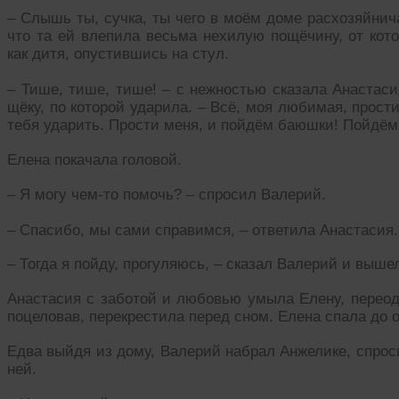
– Слышь ты, сучка, ты чего в моём доме расхозяйнич
что та ей влепила весьма нехилую пощёчину, от кото
как дитя, опустившись на стул.
– Тише, тише, тише! – с нежностью сказала Анастаси
щёку, по которой ударила. – Всё, моя любимая, прости
тебя ударить. Прости меня, и пойдём баюшки! Пойдём
Елена покачала головой.
– Я могу чем-то помочь? – спросил Валерий.
– Спасибо, мы сами справимся, – ответила Анастасия.
– Тогда я пойду, прогуляюсь, – сказал Валерий и выше
Анастасия с заботой и любовью умыла Елену, переоде
поцеловав, перекрестила перед сном. Елена спала до 
Едва выйдя из дому, Валерий набрал Анжелике, спроси
ней.