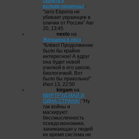
скачите к
волкам,украинцы!
:
“
зато Европа не
убивает украинцев в
оличии от России
”
Авг
20, 13:45
nexto
на
Женщина в лесу
:
“
Клёво! Продолжение
было бы крайне
интересное! А вдруг
она будет новой
училкой в его школе,
биологичкой. Вот
было бы прикольно!
”
Июл 13, 22:50
kirgam
на
МИР,ТРУД,МАЙ И
ОДНА СТРАНА!
: “
Ну
так войны и
маскируют
бессмысленность
псевдоэкономики,
занимающая у людей
их время система не