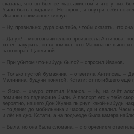
сказала, что он был её массажистом и что у них был
было быть свидание. Не скрою, я внутри себя по-же
Иванов понимающе кивнул.
– Ну, правильно: дура она тебе, чтобы сказать, что 
– Да уж! – многозначительно произнесла Антипова, по
хотел закурить, но вспомнил, что Марина не выносит
разговора с Цаплиной.
– При убитом что-нибудь было? – спросил Иванов.
– Только пустой бумажник, – ответила Антипова. – Д
Малинина, будучи понятой. Кстати: от погибшего ещё 
– Ясно, – хмуро ответил Иванов. – Ну, на счёт алк
поминки по падчерице были. А паспорт его у тебя ско
вероятно, нашего Дон Жуана пырнул какой-нибудь накр
– то денег до мобильника и часов, да и свалил. Часы
и лёг на дно. Кстати, а на подъезде была камера набл
– Была, но она была сломана, – с огорчением ответил