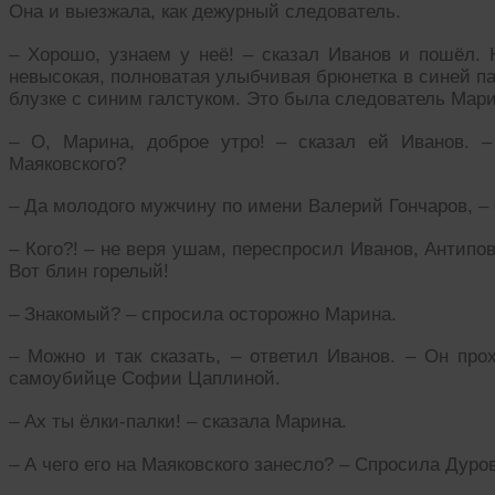
Она и выезжала, как дежурный следователь.
– Хорошо, узнаем у неё! – сказал Иванов и пошёл. 
невысокая, полноватая улыбчивая брюнетка в синей па
блузке с синим галстуком. Это была следователь Мар
– О, Марина, доброе утро! – сказал ей Иванов. 
Маяковского?
– Да молодого мужчину по имени Валерий Гончаров, –
– Кого?! – не веря ушам, переспросил Иванов, Антип
Вот блин горелый!
– Знакомый? – спросила осторожно Марина.
– Можно и так сказать, – ответил Иванов. – Он пр
самоубийце Софии Цаплиной.
– Ах ты ёлки-палки! – сказала Марина.
– А чего его на Маяковского занесло? – Спросила Дуро