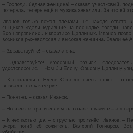
– Господи, бедная женщина! – сказал участковый, под
потеряла, теперь ещё и мужика завалили. За что ей эт
Иванов только пожал плечами, не находя ответа. 
сыщиков ждали курившие на площадке соседи Цапли
Все направились к квартире Цаплиных. Иванов позвон
возникла рыжеволосая и высокая женщина. Звали её А
– Здравствуйте! – сказала она.
– Здравствуйте! Уголовный розыск, следовател
удостоверение. – Нам бы Елену Юрьевну Цаплину уви
– К сожалению, Елене Юрьевне очень плохо, – отве
вызвали, так как её рвёт…
– Понятно, – сказал Иванов.
– Но я её сестра, и если что-то надо, скажите – а я пе
– К несчастью, да, – с грустью произнёс Иванов. – П
вчера погиб её сожитель, Валерий Гончаров. Вот
убийство.