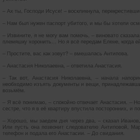
– Ах ты, Господи Исусе! – воскликнула, перекрестивши
– Нам был нужен паспорт убитого, и мы бы хотели осмо
– Извините, я не могу вам помочь, – виновато сказал
племяшку хоронить… Но я всё передам Елене, когда ей
– Простите, вас как зовут? – вмешалась Антипова.
– Анастасия Николаевна, – ответила Анастасия.
– Так вот, Анастасия Николаевна, – начала напор
необходимо изъять документы и вещи, принадлежавши
возьмём.
– Я всё понимаю, – спокойно отвечает Анастасия. – Н
сестре, что я в её квартиру впустила посторонних, и п
– Хорошо, мы заедем дня через два, – сказал Иванов,
Или пусть она позвонит следователю Антиповой, Мар
телефон и подала его Анастасии. – До свидания.