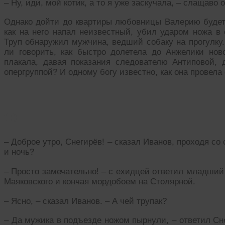
– Ну, иди, мой котик, а то я уже заскучала, – слащаво
Однако дойти до квартиры любовницы Валерию будет 
как на него напал неизвестный, убил ударом ножа в 
Труп обнаружил мужчина, ведший собаку на прогулку
ли говорить, как быстро долетела до Анжелики ново
плакала, давая показания следователю Антиповой,
опергруппой? И одному богу известно, как она провела
10
– Доброе утро, Снегирёв! – сказал Иванов, проходя с
и ночь?
– Просто замечательно! – с ехидцей ответил младший 
Маяковского и кончая мордобоем на Столярной.
– Ясно, – сказал Иванов. – А чей трупак?
– Да мужика в подъезде ножом пырнули, – ответил Сн