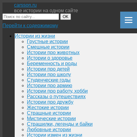
carsson.ru
все истории на одном сайте
OK
Перейти к содержимому
Истории из жизни
Грустные истории
Смешные истории
Истории про животных
Истории о здоровье
Беременность и роды
Истории про детей
Истории про школу
Студенческие годы
Истории про армию
Истории про работу, хобби
Рассказы о путешествиях
Истории про дружбу
Жестокие истории
Страшные истории
Мистические истории
Страшилки, легенды и байки
Любовные истории
Истории измен из жизни