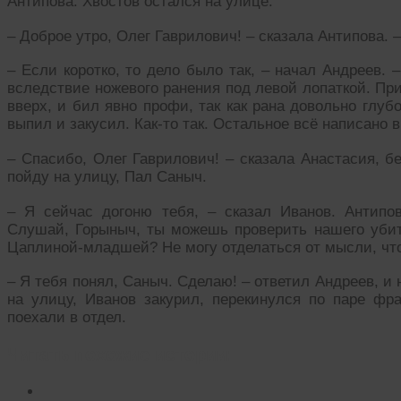
Антипова. Хвостов остался на улице.
– Доброе утро, Олег Гаврилович! – сказала Антипова. 
– Если коротко, то дело было так, – начал Андреев.
вследствие ножевого ранения под левой лопаткой. При
вверх, и бил явно профи, так как рана довольно глу
выпил и закусил. Как-то так. Остальное всё написано 
– Спасибо, Олег Гаврилович! – сказала Анастасия, б
пойду на улицу, Пал Саныч.
– Я сейчас догоню тебя, – сказал Иванов. Антип
Слушай, Горыныч, ты можешь проверить нашего уби
Цаплиной-младшей? Не могу отделаться от мысли, что 
– Я тебя понял, Саныч. Сделаю! – ответил Андреев, и
на улицу, Иванов закурил, перекинулся по паре фра
поехали в отдел.
Читать похожие истории: