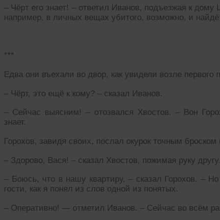
– Чёрт его знает! – ответил Иванов, подъезжая к дому
например, в личных вещах убитого, возможно, и найдё
***
Едва они въехали во двор, как увидели возле первого 
– Чёрт, это ещё к кому? – сказал Иванов.
– Сейчас выясним! – отозвался Хвостов. – Вон Горох
знает.
Горохов, завидя своих, послал окурок точным броском 
– Здорово, Вася! – сказал Хвостов, пожимая руку другу
– Боюсь, что в нашу квартиру, – сказал Горохов. – Но
гости, как я понял из слов одной из понятых.
– Оперативно! — отметил Иванов. – Сейчас во всём р