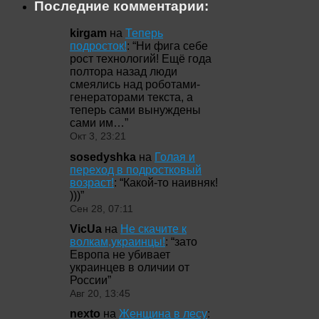
Последние комментарии:
kirgam
на
Теперь
подросток!
: “
Ни фига себе
рост технологий! Ещё года
полтора назад люди
смеялись над роботами-
генераторами текста, а
теперь сами вынуждены
сами им…
”
Окт 3, 23:21
sosedyshka
на
Голая и
переход в подростковый
возраст!
: “
Какой-то наивняк!
)))
”
Сен 28, 07:11
VicUa
на
Не скачите к
волкам,украинцы!
: “
зато
Европа не убивает
украинцев в оличии от
России
”
Авг 20, 13:45
nexto
на
Женщина в лесу
: