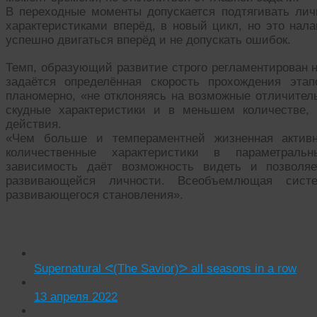
В переходные моменты допускается подтягивать ли
характеристиками вперёд, в новый цикл, но это нала
успешно двигаться вперёд и не допускать ошибок.
Темп, образующий развитие строго регламентирован 
задаётся определённая скорость прохождения эта
планомерно, «не отклоняясь на возможные отличител
скудные характеристики и в меньшем количестве,
действия.
«Чем больше и темпераментней жизненная активн
количественные характеристики в параметрал
зависимость даёт возможность видеть и позволяе
развивающейся личности. Всеобъемлющая сист
развивающегося становления».
Читать похожие истории:
Supernatural ᕙ(The Savior)ᕗ all seasons in a row
13 апреля 2022