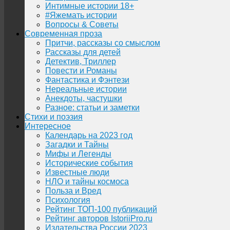
Интимные истории 18+
#Яжемать истории
Вопросы & Советы
Современная проза
Притчи, рассказы со смыслом
Рассказы для детей
Детектив, Триллер
Повести и Романы
Фантастика и Фэнтези
Нереальные истории
Анекдоты, частушки
Разное: статьи и заметки
Стихи и поэзия
Интересное
Календарь на 2023 год
Загадки и Тайны
Мифы и Легенды
Исторические события
Известные люди
НЛО и тайны космоса
Польза и Вред
Психология
Рейтинг ТОП-100 публикаций
Рейтинг авторов IstoriiPro.ru
Издательства России 2023