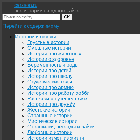
carsson.ru
все истории на одном сайте
OK
Перейти к содержимому
Истории из жизни
Грустные истории
Смешные истории
Истории про животных
Истории о здоровье
Беременность и роды
Истории про детей
Истории про школу
Студенческие годы
Истории про армию
Истории про работу, хобби
Рассказы о путешествиях
Истории про дружбу
Жестокие истории
Страшные истории
Мистические истории
Страшилки, легенды и байки
Любовные истории
Истории измен из жизни