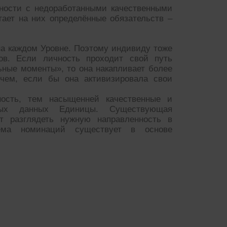
чности с недоработанными качественными
гает на них определённые обязательств –
на каждом Уровне. Поэтому индивиду тоже
пов. Если личность проходит свой путь
ьные моменты», то она накапливает более
 чем, если бы она активизировала свои
ость, тем насыщенней качественные и
ьных данных Единицы. Существующая
т разглядеть нужную направленность в
ема номинаций существует в основе