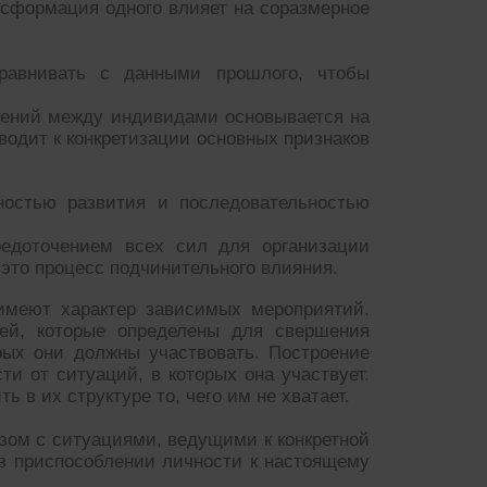
нсформация одного влияет на соразмерное
равнивать с данными прошлого, чтобы
шений между индивидами основывается на
водит к конкретизации основных признаков
рностью развития и последовательностью
редоточением всех сил для организации
 это процесс подчинительного влияния.
имеют характер зависимых мероприятий.
ей, которые определены для свершения
рых они должны участвовать. Построение
ти от ситуаций, в которых она участвует.
 в их структуре то, чего им не хватает.
ом с ситуациями, ведущими к конкретной
в приспособлении личности к настоящему