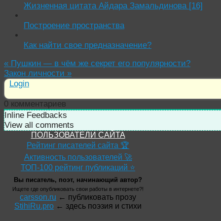
Жизненная цитата Айдара Замальдинова [16]
Построение пространства
Как найти свое предназначение?
«
Пушкин — в чём же секрет его популярности?
Закон личности
»
Login
0
комментариев
Inline Feedbacks
View all comments
ПОЛЬЗОВАТЕЛИ САЙТА
Рейтинг писателей сайта 🏆
Активность пользователей 🚀
ТОП-100 рейтинг публикаций ⭐
Вы писатель, поэт, начинающий автор?
Ищете где опубликовать свои работы в интернете?!
carsson.ru
← публиковать прозу
StihiRu.pro
← здесь поэзия и стихи