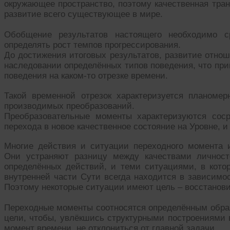
окружающее пространство, поэтому качественная тра
развитие всего существующее в мире.
Обобщение результатов настоящего необходимо с
определять рост темпов прогрессирования.
До достижения итоговых результатов, развитие отно
наследовании определённых типов поведения, что при
поведения на каком-то отрезке времени.
Такой временной отрезок характеризуется планоме
производимых преобразований.
Преобразовательные моменты характеризуются сос
перехода в новое качественное состояние на Уровне, и
Многие действия и ситуации переходного момента 
Они устраняют разницу между качествами личност
определённых действий, и теми ситуациями, в кото
внутренней части Сути всегда находится в зависимос
Поэтому некоторые ситуации имеют цель – восстановить
Переходные моменты соотносятся определённым образ
цели, чтобы, увлёкшись структурными построениями 
момент времени, не отклониться от главной задачи.