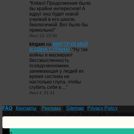
“
Клёво! Продолжение было
бы крайне интересное! А
вдруг она будет новой
училкой в его школе,
биологичкой. Вот было бы
прикольно!
”
Июл 13, 22:50
kirgam
на
МИР,ТРУД,МАЙ
И ОДНА СТРАНА!
: “
Ну так
войны и маскируют
бессмысленность
псевдоэкономики,
занимающая у людей их
время система не
настолько глупа, чтобы
сгубить себя в…
”
Июл 4, 01:41
FAQ
|
Контакты
|
Реклама
|
Sitemap
|
Privacy Policy
2023 © IstoriiPro.ru – литературный портал для начинающи
0