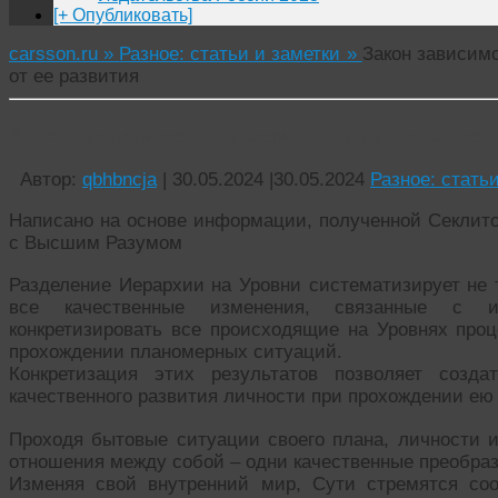
[+ Опубликовать]
carsson.ru »
Разное: статьи и заметки »
Закон зависимо
от ее развития
Закон зависимости качественных характеристи
Автор:
qbhbncja
|
30.05.2024
|
30.05.2024
Разное: стать
Написано на основе информации, полученной Секлитов
с Высшим Разумом
Разделение Иерархии на Уровни систематизирует не 
все качественные изменения, связанные с и
конкретизировать все происходящие на Уровнях проц
прохождении планомерных ситуаций.
Конкретизация этих результатов позволяет созда
качественного развития личности при прохождении ею 
Проходя бытовые ситуации своего плана, личности 
отношения между собой – одни качественные преобраз
Изменяя свой внутренний мир, Сути стремятся со