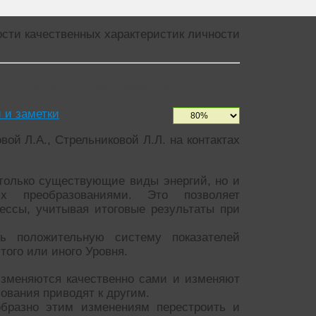
сти качественных характеристик личности
к личности от ее развития
и и заметки
ой Л.А., Стрельниковой Л.Л. на контактах
только существующие виды энергий, но и
х преобразованиями. Это позволяет
ессы, учитывая итоговые результаты при
ть положительную систему показателей
того или иного Уровня.
изменяются качественно сами и изменяют
ования приводят к другим.
образно этим изменениям перестроить и