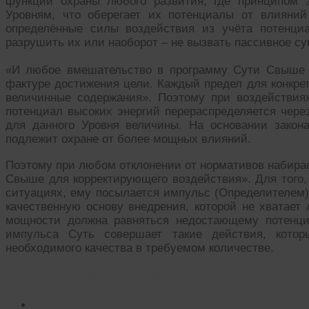
функций охраны любого развития, где принципом 
Уровням, что оберегает их потенциалы от влияни
определённые силы воздействия из учёта потенциа
разрушить их или наоборот – не вызвать пассивное с
«И любое вмешательство в программу Сути Свыше в
фактуре достижения цели. Каждый предел для конкрет
величинные содержания». Поэтому при воздействи
потенциал высоких энергий перераспределяется че
для данного Уровня величины. На основании закон
подлежит охране от более мощных влияний.
Поэтому при любом отклонении от нормативов набира
Свыше для корректирующего воздействия». Для того,
ситуациях, ему посылается импульс (Определителем)
качественную основу внедрения, которой не хватает
мощности должна равняться недостающему потенци
импульса Суть совершает такие действия, кото
необходимого качества в требуемом количестве.
Читать похожие истории: