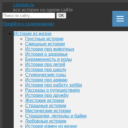
carsson.ru
все истории на одном сайте
OK
Перейти к содержимому
Истории из жизни
Грустные истории
Смешные истории
Истории про животных
Истории о здоровье
Беременность и роды
Истории про детей
Истории про школу
Студенческие годы
Истории про армию
Истории про работу, хобби
Рассказы о путешествиях
Истории про дружбу
Жестокие истории
Страшные истории
Мистические истории
Страшилки, легенды и байки
Любовные истории
Истории измен из жизни