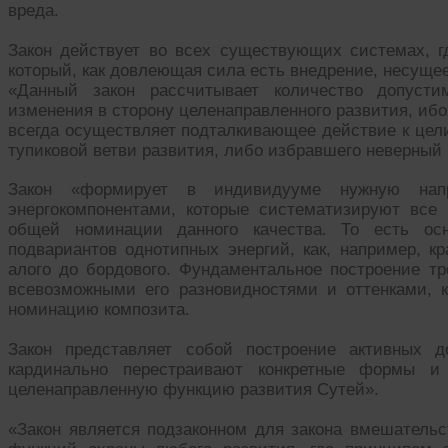
вреда.
Закон действует во всех существующих системах, гд
который, как довлеющая сила есть внедрение, несуще
«Данный закон рассчитывает количество допусти
изменения в сторону целенаправленного развития, иб
всегда осуществляет подталкивающее действие к цел
тупиковой ветви развития, либо избравшего неверный 
Закон «формирует в индивидууме нужную нап
энергокомпонентами, которые систематизируют все
общей номинации данного качества. То есть осн
подвариантов однотипных энергий, как, например, к
алого до бордового. Фундаментальное построение тр
всевозможными его разновидностями и оттенками, 
номинацию композита.
Закон представляет собой построение активных д
кардинально перестраивают конкретные формы и
целенаправленную функцию развития Сутей».
«Закон является подзаконном для закона вмешательс