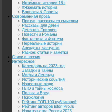
Интимные истории 18+
#Яжемать истории
Вопросы & Советы
Современная проза
Притчи, рассказы со смыслом
Рассказы для детей
Детектив, Триллер
Повести и Романы
Фантастика и Фэнтези
Нереальные истории
Анекдоты, частушки
Разное: статьи и заметки
Стихи и поэзия
Интересное
Календарь на 2023 год
Загадки и Тайны
Мифы и Легенды
Исторические события
Известные люди
НЛО и тайны космоса
Польза и Вред
Психология
Рейтинг ТОП-100 публикаций
Рейтинг авторов IstoriiPro.ru
Издательства России 2023