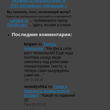
Активность пользователей 🚀
ТОП-100 рейтинг публикаций ⭐
Вы писатель, поэт, начинающий автор?
Ищете где опубликовать свои работы в интернете?!
carsson.ru
← публиковать прозу
StihiRu.pro
← здесь поэзия и стихи
Последние комментарии:
kirgam
на
Теперь
подросток!
: “
Ни фига себе
рост технологий! Ещё года
полтора назад люди
смеялись над роботами-
генераторами текста, а
теперь сами вынуждены
сами им…
”
Окт 3, 23:21
sosedyshka
на
Голая и
переход в подростковый
возраст!
: “
Какой-то наивняк!
)))
”
Сен 28, 07:11