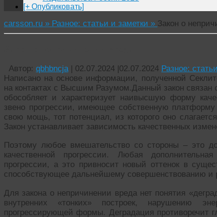
[+ Опубликовать]
carsson.ru »
Разное: статьи и заметки »
Закон о неприч
Закон о непричинении вреда
Автор:
qbhbncja
|
02.07.2024
|
02.07.2024
Разное: стать
Написано на основе информации, полученной Секлито
на контактах с Высшим Разумом.Данный закон связан 
обособляет и характеризует наивысшую форму каче
звено прогрессии, имеющее собственную платформу
свою мощь, тот потенциал, из которого оно слагается
Закон устанавливает зависимость качественных измен
Поэтому любое вмешательство со стороны – это д
качественной прогрессии. Любая дополнительна
прогрессии, а это привносит новый оттенок в сущес
способствующее дальнейшему совершенствованию и р
Для закона о непричинении вреда нет понятия «дегра
внутренних «тонких» построек, нарушению эн
прогрессирующей формы. Деградация противоречит г