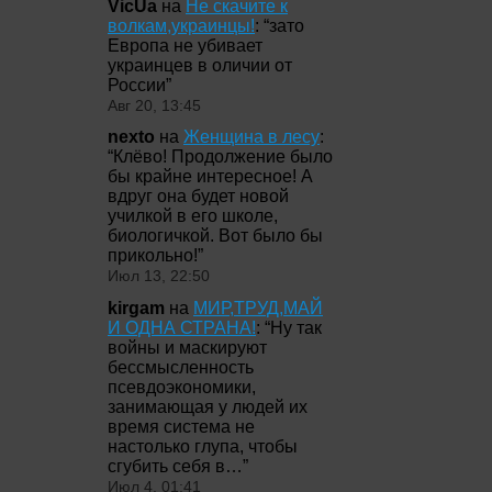
VicUa
на
Не скачите к
волкам,украинцы!
: “
зато
Европа не убивает
украинцев в оличии от
России
”
Авг 20, 13:45
nexto
на
Женщина в лесу
:
“
Клёво! Продолжение было
бы крайне интересное! А
вдруг она будет новой
училкой в его школе,
биологичкой. Вот было бы
прикольно!
”
Июл 13, 22:50
kirgam
на
МИР,ТРУД,МАЙ
И ОДНА СТРАНА!
: “
Ну так
войны и маскируют
бессмысленность
псевдоэкономики,
занимающая у людей их
время система не
настолько глупа, чтобы
сгубить себя в…
”
Июл 4, 01:41