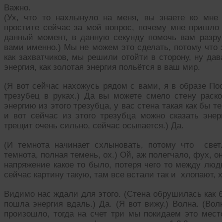
Важно.
(Ух, что то нахлынуло на меня, вы знаете ко мне
простите сейчас за мой вопрос, почему мне пришло 
данный момент, в данную секунду помочь вам разр
вами именно.) Мы не можем это сделать, потому что 
как захватчиков, мы решили отойти в сторону, ну да
энергия, как золотая энергия польётся в ваш мир.
(Я вот сейчас нахожусь рядом с вами, я в образе По
трезубец в руках.) Да вы можете смело стену раско
энергию из этого трезубца, у вас стена такая как бы 
и вот сейчас из этого трезубца можно сказать энер
трещит очень сильно, сейчас осыпается.) Да.
(И темнота начинает схлыновать, потому что свет
темнота, полная темень, ох.) Ой, аж полегчало, фух, он
напряжение какое то было, потеря чего то между лю
сейчас картину такую, там все встали так и хлопают, х
Видимо нас ждали для этого. (Стена обрушилась как 
пошла энергия вдаль.) Да. (Я вот вижу.) Волна. (Во
произошло, тогда на счет три мы покидаем это мест