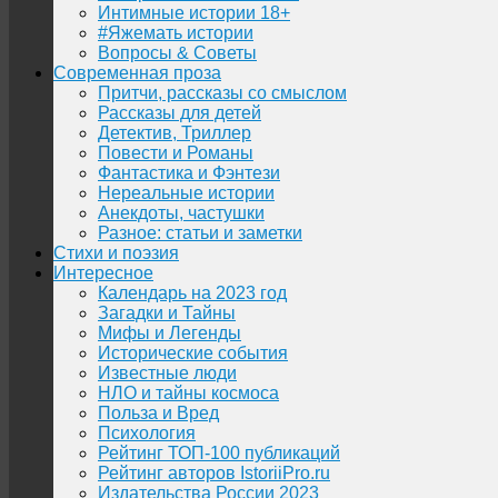
Интимные истории 18+
#Яжемать истории
Вопросы & Советы
Современная проза
Притчи, рассказы со смыслом
Рассказы для детей
Детектив, Триллер
Повести и Романы
Фантастика и Фэнтези
Нереальные истории
Анекдоты, частушки
Разное: статьи и заметки
Стихи и поэзия
Интересное
Календарь на 2023 год
Загадки и Тайны
Мифы и Легенды
Исторические события
Известные люди
НЛО и тайны космоса
Польза и Вред
Психология
Рейтинг ТОП-100 публикаций
Рейтинг авторов IstoriiPro.ru
Издательства России 2023