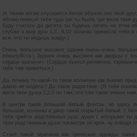
(К твоим ногам спускается белое обочло оно твой друг
облако понесет тебя туда где ты была, где жила твоя д
буду считать да десяти ты будешь лететь на этом о
глубже в мир душ 1,2,..9,10 облачко принесло тебя 
все, что ты видишь вокруг.)
Очень большие высокие здания очень-очень большие
пожалуйста.) Здания очень высокие как дворцы с 
сердце выскочит. (Сердце бьется ритмично, гармонич
тебе там нравиться.)
Да, почему то какой-то такое волнение как бывает пред 
давно не видела.) Да такое радостное. (Я тебя поним
жила твоя душа 1,2,3 ты там, что там такое опиши нам.
В центре такой большой белый фонтан, но здесь вс
большое, колонны и двор такой открытый белый, с бел
тебе прийти родственных душ, души с которыми ты др
твои родственные души посмотри по кроя, ну поводи гл
Стоит такой мужчина как греческие одежды такие 