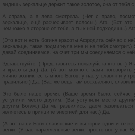
видишь зеркальце держит такое золотое, она от тебя с
А справа, а я лева смотрела. (Нет с право, посм
зеркальце, ещё расчесывает волосы.) Ага. (Вот это
немножко в стороне от тебя, а ты к ней подходишь.) Аг
(Это вот и есть богиня красоты Афродита сейчас с не
зеркальце, такая подмигнула мне и на тебя смотрит.)
давай соединяемся, на счет три мы соединяемся с ней 
Здравствуйте. (Представьтесь пожалуйста кто вы.) Я 
и красоты да.) Да. (А вот можно с вами поговорить 
лично возник, есть много Богов, у нас у славян и у гр
правильно.) Да. (Вас же ведь там восхваляют, славили
Это было наше время. (Ваше время было, сейчас у
уступили место другим. (Вы уступили место други
другим Богам.) Да мы развились, даем развиваться 
являетесь в принципе энергией для нас.) Да.
(А вот наши Боги славянские и вы корни одни и те же
ветки. (У вас параллельные ветки, просто вот у нас В