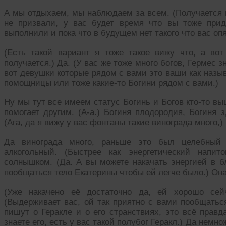
А мы отдыхаем, мы наблюдаем за всем. (Получается н
не призвали, у вас будет время что вы тоже при
выполнили и пока что в будущем нет такого что вас оп
(Есть такой вариант я тоже такое вижу что, а во
получается.) Да. (У вас же тоже много богов, Гермес з
вот девушки которые рядом с вами это ваши как назыв
помощницы или тоже какие-то Богини рядом с вами.)
Ну мы тут все имеем статус Богинь и Богов кто-то вы
помогает другим. (А-а.) Богиня плодородия, Богиня з
(Ага, да я вижу у вас фонтаны такие винограда много,)
Да винограда много, раньше это был целебный 
алкогольный. (Быстрее как энергетический напит
солнышком. (Да. А вы можете накачать энергией в б
пообщаться тело Екатерины чтобы ей легче было.) Она
(Уже накачено её достаточно да, ей хорошо сей
(Выдерживает вас, ой так приятно с вами пообщаться
пишут о Геракле и о его странствиях, это всё прав
знаете его, есть у вас такой полубог Геракл.) Да немн