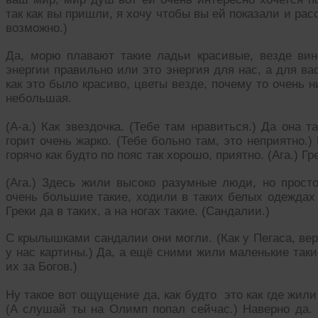
так как вы пришли, я хочу чтобы вы ей показали и рас
возможно.)
Да, морю плавают такие ладьи красивые, везде вино
энергии правильно или это энергия для нас, а для ва
как это было красиво, цветы везде, почему то очень н
небольшая.
(А-а.) Как звездочка. (Тебе там нравиться.) Да она 
горит очень жарко. (Тебе больно там, это неприятно.
горячо как будто по пояс так хорошо, приятно. (Ага.) Г
(Ага.) Здесь жили высоко разумные люди, но просто
очень большие такие, ходили в таких белых одеждах н
Греки да в таких, а на ногах такие. (Сандалии.)
С крылышками сандалии они могли. (Как у Пегаса, вер
у нас картины.) Да, а ещё сними жили маленькие так
их за Богов.)
Ну такое вот ощущение да, как будто это как где жили 
(А слушай ты на Олимп попал сейчас.) Наверно да. 