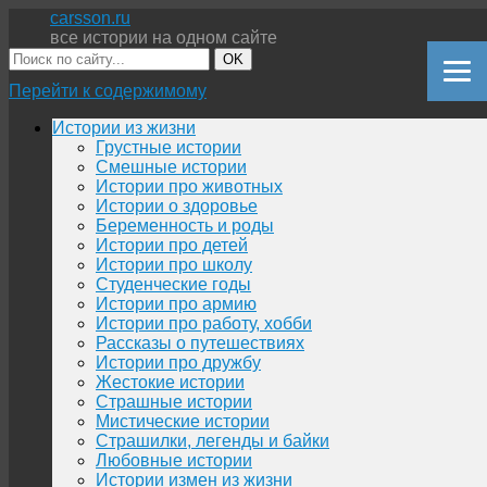
carsson.ru
все истории на одном сайте
OK
Перейти к содержимому
Истории из жизни
Грустные истории
Смешные истории
Истории про животных
Истории о здоровье
Беременность и роды
Истории про детей
Истории про школу
Студенческие годы
Истории про армию
Истории про работу, хобби
Рассказы о путешествиях
Истории про дружбу
Жестокие истории
Страшные истории
Мистические истории
Страшилки, легенды и байки
Любовные истории
Истории измен из жизни