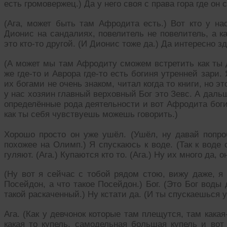
есть громовержец.) Да у него своя с права гора где он 
(Ага, может быть там Афродита есть.) Вот кто у на
Дионис на сандалиях, повелитель не повелитель, а ка
это кто-то другой. (И Дионис тоже да.) Да интересно 
(А может мы там Афродиту сможем встретить как ты 
же где-то и Аврора где-то есть богиня утренней зари
их богами не очень знаком, читал когда то книги, но э
у нас хозяин главный верховный Бог это Зевс. А даль
определённые рода деятельности и вот Афродита боги
как ты себя чувствуешь можешь говорить.)
Хорошо просто он уже ушёл. (Ушёл, ну давай попро
похожее на Олимп.) Я спускаюсь к воде. (Так к воде
гуляют. (Ага.) Купаются кто то. (Ага.) Ну их много да, о
(Ну вот я сейчас с тобой рядом стою, вижу даже, я
Посейдон, а что такое Посейдон.) Бог. (Это Бог воды
такой раскаченный.) Ну кстати да. (И ты спускаешься у
Ага. (Как у девчонок которые там плещутся, там какая
какая то купель, самодельная большая купель и вот