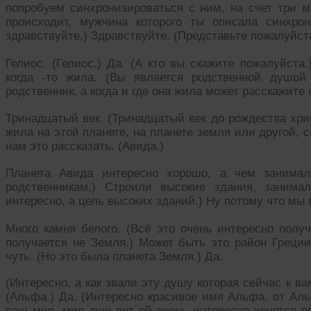
попробуем синхронизироваться с ним, на счет три м
происходит, мужчина которого ты описала синхро
здравствуйте.) Здравствуйте. (Представьте пожалуйст
Гелиос. (Гелиос.) Да. (А кто вы скажите пожалуйста
когда -то жила. (Вы является родственной душой
родственник, а когда и где она жила может расскажите 
Тринадцатый век. (Тринадцатый век до рождества христ
жила на этой планете, на планете земля или другой, 
нам это рассказать. (Авида.)
Планета Авида интересно хорошо, а чем занимал
родственникам.) Строили высокие здания, занима
интересно, а цель высоких зданий.) Ну потому что мы 
Много камня белого. (Всё это очень интересно полу
получается не Земля.) Может быть это район Греции
чуть. (Но это была планета Земля.) Да.
(Интересно, а как звали эту душу которая сейчас к в
(Альфа.) Да. (Интересно красивое имя Альфа, от Ал
ваш мир, мир душ вот ей очень интересно хочется по