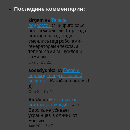
Последние комментарии:
kirgam
на
Теперь
подросток!
: “
Ни фига себе
рост технологий! Ещё года
полтора назад люди
смеялись над роботами-
генераторами текста, а
теперь сами вынуждены
сами им…
”
Окт 3, 23:21
sosedyshka
на
Голая и
переход в подростковый
возраст!
: “
Какой-то наивняк!
)))
”
Сен 28, 07:11
VicUa
на
Не скачите к
волкам,украинцы!
: “
зато
Европа не убивает
украинцев в оличии от
России
”
Авг 20, 13:45