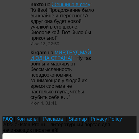
nexto
на
Женщина в лесу
:
“
Клёво! Продолжение было
бы крайне интересное! А
вдруг она будет новой
училкой в его школе,
биологичкой. Вот было бы
прикольно!
”
Июл 13, 22:50
kirgam
на
МИР,ТРУД,МАЙ
И ОДНА СТРАНА!
: “
Ну так
войны и маскируют
бессмысленность
псевдоэкономики,
занимающая у людей их
время система не
настолько глупа, чтобы
сгубить себя в…
”
Июл 4, 01:41
FAQ
|
Контакты
|
Реклама
|
Sitemap
|
Privacy Policy
2023 © IstoriiPro.ru – литературный портал для
начинающих писателей!