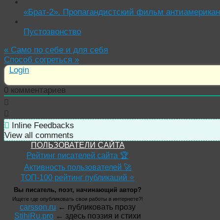
«Брат-2». Пропагандистский фильм антиамерикан
Пустозвонство
«
Само по себе и для себя
Способ согреться
»
Login
0
комментариев
Inline Feedbacks
View all comments
ПОЛЬЗОВАТЕЛИ САЙТА
Рейтинг писателей сайта 🏆
Активность пользователей 🚀
ТОП-100 рейтинг публикаций ⭐
Вы писатель, поэт, начинающий автор?
Ищете где опубликовать свои работы в интернете?!
carsson.ru
← публиковать прозу
StihiRu.pro
← здесь поэзия и стихи