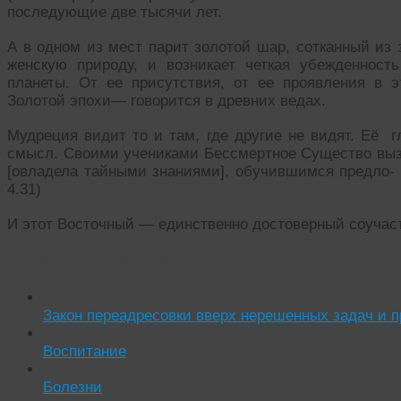
последующие две тысячи лет.
А в одном из мест парит золотой шар, сотканный из 
женскую природу, и возникает четкая убежденно
планеты. От ее присутствия, от ее проявления в 
Золотой эпохи— говорится в древних ведах.
Мудреция видит то и там, где другие не видят. Её г
смысл. Своими учениками Бессмертное Существо выз
[овладела тайными знаниями], обучившимся предло- 
4.31)
И этот Восточный — единственно достоверный соучаст
Читать похожие истории:
Закон переадресовки вверх нерешенных задач и 
Воспитание
Болезни