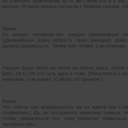
но отвечают практически за то же самое что и у нас.
разные. (А ветки разные согласен.) Энергии разные. (Э
Важно.
Но каждое человечество, каждая цивилизация св
((Древнейшая Дама хитрость свою завещает. Дама
должны додуматься. Зачем вам голова, а он отвечает, я
Раньше было тепло мы были на земле здесь, потом 
Боги. (А-а.) Но это суть одно и тоже. (Получается и э
немножко, а не время. (Сейчас отстранили.)
Важно.
Нет, сейчас они возвращаться, вы их зовете они к в
славянские.) Да, их отстранили немножко темные, ч
чтобы провалиться это тоже развитие правильно
человечества.)