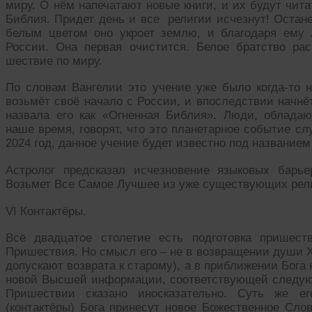
миру. О нём напечатают новые книги, и их будут чит
Библия. Придет день и все религии исчезнут! Остане
белым цветом оно укроет землю, и благодаря ему 
России. Она первая очистится. Белое братство ра
шествие по миру.
По словам Вангелии это учение уже было когда-то н
возьмёт своё начало с России, и впоследствии начнё
назвала его как «Огненная Библия». Люди, облада
наше время, говорят, что это планетарное событие с
2024 год, данное учение будет известно под названием
Астролог предсказал исчезновение языковых барье
Возьмет Все Самое Лучшее из уже существующих рел
VI Контактёры.
Всё двадцатое столетие есть подготовка пришест
Пришествия. Но смысл его – не в возвращении души Х
допускают возврата к старому), а в приближении Бога
новой Высшей информации, соответствующей следую
Пришествии сказано иносказательно. Суть же ег
(контактёры) Бога принесут новое Божественное Слов