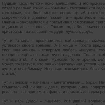
Пушкин писал чётко и ясно, мелодично, и его произв
создал реально ярких и «объёмно» смотрящихся
геро
картонные, как большинство несколько абстрактны
современной и древней поэзии, а – практически на
Онегин – зажравшаяся и пресытившаяся жизнью светс
дядиных денег, сволочь. Только тогда более-менее п
пристрелил, из-за своей же дури, лучшего друга.
Тут и Татьяна – провинциалка, набравшаяся смело
установок своего времени. А в конце – просто вред
свои «унижения» – отвергнув любовь «нагулявшего
женщины ещё и не такие глупости делают. Только что
– отомстить!.. И с моей, мужской, точки зрения, де
может показаться, что она «хранительница устоев и 
пусть и нелюбимому. Невольно вспомнилась Анна Кар
статье.)
Тут и Ленский – наивный и мечтательный… баран! Нич
сомнительной любви к даме, которую лишь подержа
реально – воспринимать факты, и внимать доводам ра
Тут и царь Додон – лицемер, обещавший волшебни