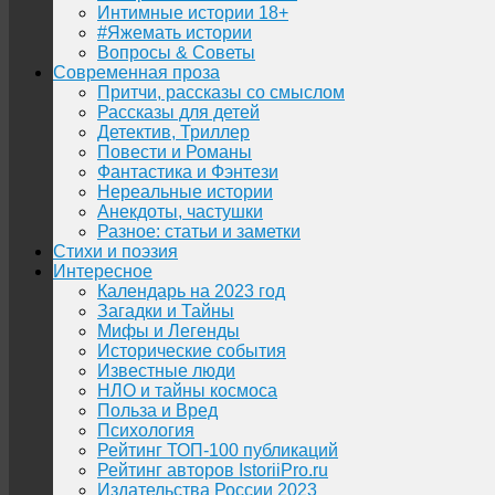
Интимные истории 18+
#Яжемать истории
Вопросы & Советы
Современная проза
Притчи, рассказы со смыслом
Рассказы для детей
Детектив, Триллер
Повести и Романы
Фантастика и Фэнтези
Нереальные истории
Анекдоты, частушки
Разное: статьи и заметки
Стихи и поэзия
Интересное
Календарь на 2023 год
Загадки и Тайны
Мифы и Легенды
Исторические события
Известные люди
НЛО и тайны космоса
Польза и Вред
Психология
Рейтинг ТОП-100 публикаций
Рейтинг авторов IstoriiPro.ru
Издательства России 2023