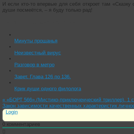
И если кто-то впервые для себя откроет там «Сказку 
души посмеётся, – я буду только рад!
Читать похожие истории:
Минуты прощанья
Неизвестный вирус
Разговор в метро
Завет. Глава 126 по 136.
Крик души одного филолога
«
«БОРТ 566».(Мистико-приключенческий триллер). 1 с
Закон зависимости качественных характеристик лично
Login
0
комментариев