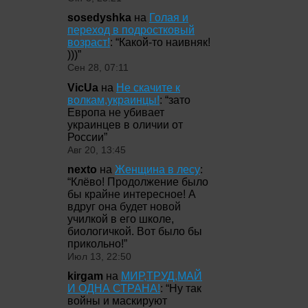
sosedyshka
на
Голая и
переход в подростковый
возраст!
: “
Какой-то наивняк!
)))
”
Сен 28, 07:11
VicUa
на
Не скачите к
волкам,украинцы!
: “
зато
Европа не убивает
украинцев в оличии от
России
”
Авг 20, 13:45
nexto
на
Женщина в лесу
:
“
Клёво! Продолжение было
бы крайне интересное! А
вдруг она будет новой
училкой в его школе,
биологичкой. Вот было бы
прикольно!
”
Июл 13, 22:50
kirgam
на
МИР,ТРУД,МАЙ
И ОДНА СТРАНА!
: “
Ну так
войны и маскируют