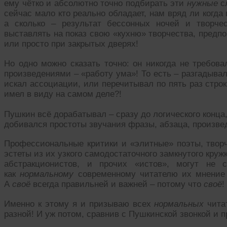
ему чётко и абсолютно точно подбирать эти
нужные
сл
сейчас мало кто реально обладает, нам вряд ли когда п
а сколько – результат бессонных ночей и творч
выставлять на показ свою «кухню» творчества, предпо
или просто при закрытых дверях!
Но одно можно сказать точно: он никогда не требова
произведениями – «работу ума»! То есть – разгадыва
искал ассоциации, или перечитывал по пять раз строк
имел в виду на самом деле?!
Пушкин всё дорабатывал – сразу до логического конца,
добивался простоты звучания фразы, абзаца, произве
Профессиональные критики и «элитные» поэты, творч
эстеты из их узкого самодостаточного замкнутого круж
абстракционистов, и прочих «истов», могут не 
как
нормальному
современному читателю их мнение г
А
своё
всегда правильней и важней – потому что
своё
!
Именно к этому я и призываю всех
нормальных
читат
разной! И уж потом, сравнив с Пушкинской звонкой и 