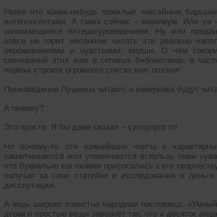
Разве что какие-нибудь пожилые «кисейные барышн
интеллигентами. А таких сейчас – минимум. Или уж 
занимающиеся литературоведением. Ну, или преда
вовсе не горит желанием читать эти реально нап
переживаниями и чувствами, вирши. О чём говори
скачиваний этих книг в сетевых библиотеках, в част
первых строках огромного списка книг поэзии!
Произведения Пушкина читают, и наверняка будут чит
А почему?
Это просто. Я бы даже сказал – суперпросто!
Но почему-то эти важнейшие черты и характерные
замалчиваются или упоминаются вскользь теми «ув
что буквально как пиявки присосались к его творчеству
получая за свои статейки и исследования и деньги
диссертации.
А ведь широко известна народная пословица: «Умный
дурак и простые вещи завернёт так, что и десяток акад