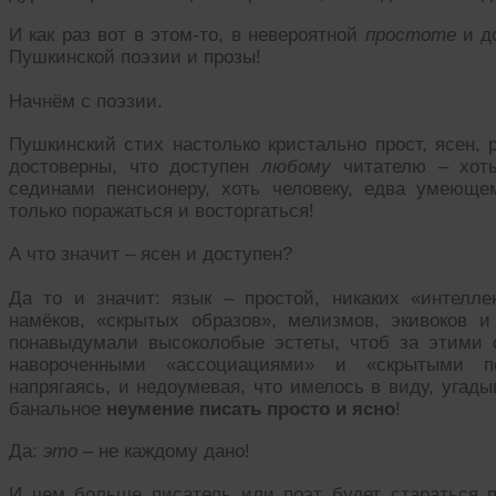
И как раз вот в этом-то, в невероятной
простоте
и д
Пушкинской поэзии и прозы!
Начнём с поэзии.
Пушкинский стих настолько кристально прост, ясен,
достоверны, что доступен
любому
читателю – хоть
сединами пенсионеру, хоть человеку, едва умеющем
только поражаться и восторгаться!
А что значит – ясен и доступен?
Да то и значит: язык – простой, никаких «интелл
намёков, «скрытых образов», мелизмов, экивоков 
понавыдумали высоколобые эстеты, чтоб за этими
навороченными «ассоциациями» и «скрытыми по
напрягаясь, и недоумевая, что имелось в виду, угад
банальное
неумение писать просто и ясно
!
Да:
это
– не каждому дано!
И чем больше писатель или поэт будет стараться 