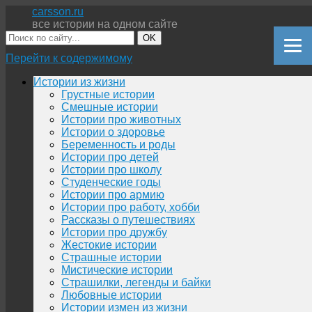
carsson.ru
все истории на одном сайте
OK
Перейти к содержимому
Истории из жизни
Грустные истории
Смешные истории
Истории про животных
Истории о здоровье
Беременность и роды
Истории про детей
Истории про школу
Студенческие годы
Истории про армию
Истории про работу, хобби
Рассказы о путешествиях
Истории про дружбу
Жестокие истории
Страшные истории
Мистические истории
Страшилки, легенды и байки
Любовные истории
Истории измен из жизни