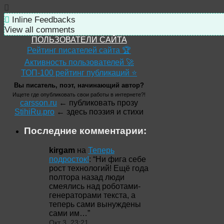
Inline Feedbacks
View all comments
ПОЛЬЗОВАТЕЛИ САЙТА
Рейтинг писателей сайта 🏆
Активность пользователей 🚀
ТОП-100 рейтинг публикаций ⭐
Вы писатель, поэт, начинающий автор?
Ищете где опубликовать свои работы в интернете?!
carsson.ru
← публиковать прозу
StihiRu.pro
← здесь поэзия и стихи
Последние комментарии:
kirgam
на
Теперь
подросток!
: “
Ни фига себе
рост технологий! Ещё года
полтора назад люди
смеялись над роботами-
генераторами текста, а
теперь сами вынуждены
сами им…
”
Окт 3, 23:21