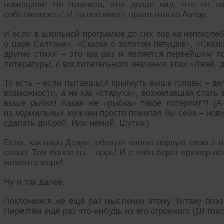
помещали! Не понимая, или делая вид, что не по
собственность! И на неё имеет право только Автор.
И если в школьной программе до сих пор на непоколе
о царе Салтане», «Сказка о золотом петушке», «Сказк
другие стихи – это как раз и является первейшим п
литературы, и воспитательного значения этих «Лжей, 
То есть – если пытаешься прыгнуть выше головы – дел
возможности, а не как «старуха», возжелавшая стать
выше рыбки! Какая же «рыбка» такое потерпит?! (
из
нормальных
мужчин просто пожелал бы себе – новую
сделать доброй. Или немой. Шутка.)
Если, как царь Додон, обещал «волю первую твою я и
слово! Тем более ты – царь! И с тебя берёт пример вся
мементо мори!
Ну и так далее.
Поклонимся же ещё раз мысленно этому Титану поэз
Перечтём ещё раз что-нибудь из его огромного (10 том