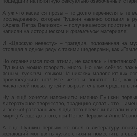
пошедший на попятную сексуально озабоченный стар
А уж что касается прозы – то долго перечислять те 
исследования, которые Пушкин навечно оставил в ру
«Арапа Петра Великого» – получившегося поистине ши
написан на историческом и
фамильном
материале!
И «Царскую невесту» – трагедия, положенная на м
стоящая в одном ряду с такими шедеврами, как «Гамл
Но ограничимся пока этими, не касаясь «Капитанской
Пушкина можно говорить много. Но нам сейчас важно
ясным,
русским
, языком! И никаких малопонятных с
произведениях нет! Всё чётко и понятно! Так, как 
«искателей новых путей и выразительных средств в ли
Ну а ещё хочется напомнить: именно Пушкин первы
литературное творчество, традицию делать это – име
и все «образованные» люди того времени писали и из
мир».) А ещё до этого, при Петре Первом и Анне Иоано
А ещё Пушкин первым же ввёл в литературу поняти
желающий мог взять чужие стихи и поместить в свой