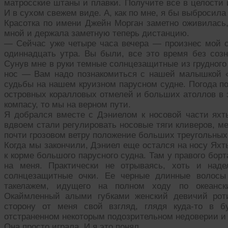
матросские штаны и плавки. Получите все в целости 
И в сухом свежем виде. А, как по мне, я бы выбросила
Красотка по имени Джейн Морган заметно оживилась,
мной и держала заметную теперь дистанцию.
— Сейчас уже четыре часа вечера — произнес мой 
одиннадцать утра. Вы были, все это время без соз
Сунув мне в руки темные солнцезащитные из грудного 
нос — Вам надо познакомиться с нашей малышкой «
судьбы на нашем круизном парусном судне. Погода по
островных коралловых отмелей и больших атоллов в э
компасу, то мы на верном пути.
Я добрался вместе с Дэниелом к носовой части яхты
вдвоем стали регулировать носовые тяги кливеров, м
почти грозовом ветру положение больших треугольных
Когда мы закончили, Дэниел еще остался на носу Яхт
к корме большого парусного судна. Там у правого бор
на меня. Практически не отрываясь, хоть и над
солнцезащитные очки. Ее черные длинные волосы
такелажем, идущего на полном ходу по океански
Окаймленный алыми губками женский девичий роти
сторону от меня свой взгляд, глядя куда-то в 
отстраненном некоторым подозрительном недоверии и 
Она просто играла. И я это понял.