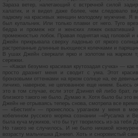
Зараза ветер, налетающий с встречной силой зади
халатик, и я видел даже более, чем следовало ви
падкому на красивых женщин молодому мужчине. Я ви
был купальник. Или только плавки от него. Туго вр
бедра и промеж ног и женских ляжек охвативший 
промежностью лобок. Правая поднятая над головой и с
Джейн прикрывала сверху ладонью от яркого солнц
растрепанные длинные вьющиеся колечками и парящие
В ушах Джейн сверкали ярко и золотом на жарком 
сережки.
— «Какая безумно красивая крутозадая сучка» — как т
просто дразнит меня и сводит с ума. Этот красив
бронзовыми оттенками на ярком солнце на, ее девичьи
личико, наверное, не целованное еще никем. Бьюсь об
это в том случае, если этот Дэинел ей либо брат, 
близкого такого не было. Думаю я. Хотя было бы это 
Джейн не отрываясь теперь снова, смотрела все время
— «Бестия!» — пронеслось ураганом у меня в мо
кобелином русского моряка сознании –«Русалка и Ве
была куча мужиков, что бы тут творилось из-за тебя Д
Но такого не случилось. И не было никакой конкуре
возрасту мальчишка Дэниел. Хоть и сноровистый сам