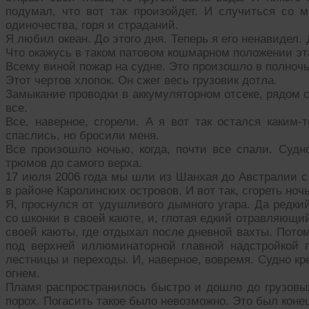
подумал, что вот так произойдет. И случиться со м
одиночества, горя и страданий.
Я любил океан. До этого дня. Теперь я его ненавидел. 
Что окажусь в таком патовом кошмарном положении эт
Всему виной пожар на судне. Это произошло в полночь
Этот чертов хлопок. Он сжег весь грузовик дотла.
Замыкание проводки в аккумуляторном отсеке, рядом 
все.
Все, наверное, сгорели. А я вот так остался каким
спаслись, но бросили меня.
Все произошло ночью, когда, почти все спали. Судно
трюмов до самого верха.
17 июля 2006 года мы шли из Шанхая до Австралии с
в районе Каролинских островов. И вот так, сгореть ноч
Я, проснулся от удушливого дымного угара. Да редки
со шконки в своей каюте, и, глотая едкий отравляющи
своей каюты, где отдыхал после дневной вахты. Пот
под верхней иллюминаторной главной надстройкой п
лестницы и переходы. И, наверное, вовремя. Судно кр
огнем.
Пламя распространилось быстро и дошло до грузовых
порох. Погасить такое было невозможно. Это был коне