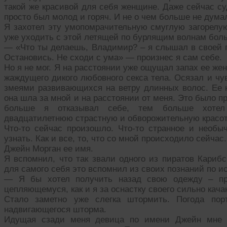
такой же красивой для себя женщине. Даже сейчас су
просто был молод и горяч. И не о чем больше не думал,
Я захотел эту умопомрачительную смуглую загорелую
уже уходить с этой летящей по бурлящим волнам боль
— «Что ты делаешь, Владимир? – я слышал в своей г
Остановись. Не сходи с ума» — произнес я сам себе.
Но я не мог. Я на расстоянии уже ощущал запах ее жен
жаждущего дикого любовного секса тела. Осязал и чу
змеями развивающихся на ветру длинных волос. Ее но
она шла за мной и на расстоянии от меня. Это было п
больше я отказывал себе, тем больше хотел
двадцатилетнюю страстную и обворожительную красот
Что-то сейчас произошло. Что-то странное и необыч
узнать. Как и все, то, что со мной происходило сейчас.
Джейн Морган ее имя.
Я вспомнил, что так звали одного из пиратов Карибс
для самого себя это вспомнил из своих познаний по и
— Я бы хотел получить назад свою одежду – пр
цепляющемуся, как и я за оснастку своего сильно кач
Стало заметно уже слегка штормить. Погода пор
надвигающегося шторма.
Идущая сзади меня девица по имени Джейн мне 