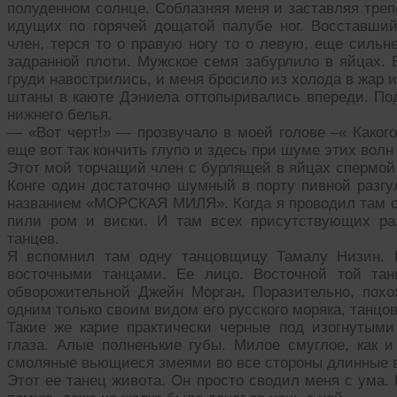
полуденном солнце. Соблазняя меня и заставляя треп
идущих по горячей дощатой палубе ног. Восставши
член, терся то о правую ногу то о левую, еще сильн
задранной плоти. Мужское семя забурлило в яйцах. 
груди навострились, и меня бросило из холода в жар
штаны в каюте Дэниела оттопыривались впереди. Под
нижнего белья.
— «Вот черт!» — прозвучало в моей голове –« Какого
еще вот так кончить глупо и здесь при шуме этих волн
Этот мой торчащий член с бурлящей в яйцах спермой 
Конге один достаточно шумный в порту пивной разгу
названием «МОРСКАЯ МИЛЯ». Когда я проводил там с 
пили ром и виски. И там всех присутствующих ра
танцев.
Я вспомнил там одну танцовщицу Тамалу Низин. Е
восточными танцами. Ее лицо. Восточной той тан
обворожительной Джейн Морган. Поразительно, пох
одним только своим видом его русского моряка, танцов
Такие же карие практически черные под изогнутым
глаза. Алые полненькие губы. Милое смуглое, как 
смоляные вьющиеся змеями во все стороны длинные 
Этот ее танец живота. Он просто сводил меня с ума. 