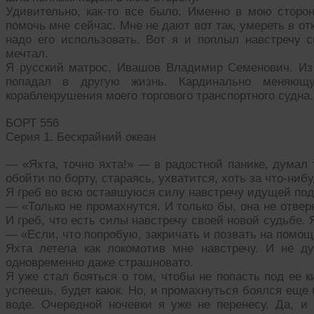
Удивительно, как-то все было. Именно в мою сторон
помочь мне сейчас. Мне не дают вот так, умереть в о
надо его использовать. Вот я и поплыл навстречу с
мечтал.
Я русский матрос, Ивашов Владимир Семенович. Из
попадал в другую жизнь. Кардинально меняющ
кораблекрушения моего торгового транспортного судна.
БОРТ 556
Серия 1. Бескрайний океан
— «Яхта, точно яхта!» — в радостной панике, думал 
обойти по борту, стараясь, ухватится, хоть за что-нибу
Я греб во всю оставшуюся силу навстречу идущей по
— «Только не промахнутся. И только бы, она не отвер
И греб, что есть силы навстречу своей новой судьбе.
— «Если, что попробую, закричать и позвать на помо
Яхта летела как локомотив мне навстречу. И не д
одновременно даже страшновато.
Я уже стал бояться о том, чтобы не попасть под ее 
успеешь, будет каюк. Но, и промахнуться боялся еще 
воде. Очередной ночевки я уже не перенесу. Да, и