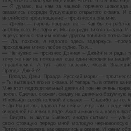
там, что-то было уже еще иное. Что-то, что я пока еще
— Я думаю, вы нам за чашкой горячего шоколада п
оказались посреди бушующего открытого океана. И о
английское произношение – произнесла она мне.
— Джейн — парень прервал ее — Как бы он работал
английского. Не торопи. Мы посреди Тихого океана. И
еще успеем с нашим новым другом поближе познакоми
— Да, похоже, я надолго здесь задержусь –про
проходящее мимо любое судно. То я…
— Не нужно — произнес Дэниел – Джейн и я рады та
тому же нам не помешает еще один человек на нашей 
справляемся. А тут такое везение, моряк. Знающи
Правда, Джейн?
— Правда, Дэни. Правда. Русский моряк — произнесла
– Ты вытащил его из океана. И теперь ты в ответе за не
Мне этот подозрительный девичий тон не очень понрав
понял. Сделал, скажем, скидку на девичью безумную к
Я покачал своей головой и сказал — Спасибо за то, ч
Если бы не вы, плавал бы сейчас еще там, среди обл
очередной ночевки в воде. Акулы мною бы, наверняка 
— Видать, и акулы бывают, иногда сытыми — улыбн
свою стоящую передо мной молодую черноволосую 
Потом расскажете, как оказались в океане. И каким обр