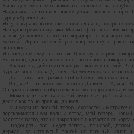
было для меня хоть какой-то полезной на палубе 
Надвигалась гроза и хороший убийственный шторм. Г
курсу «Арабеллы».
Яхту швыряло по волнам, и она неслась, теперь по ни
На судне гремела музыка. Магнитофон кассетник, кот
и выступающего каютного коридора с вытянутыми
мачтой. Играл тяжелый рок вперемешку с рок-н-ро
ошибаюсь.
Я поведал моему спасителю Дэниелу историю пожара н
Возможно, один из всех после того ночного пожара вы
— Значит вы, действительно русский и из самой Росс
бурных волн, снова Дэниел, На минуту возле меня ост
— Да! — ответил, громко, чтобы было ему слышно я —
— Вот, как! — ответил мне в ответ Дэниел — А, мы с 
Он прошел мимо в обратном к корме направлении и ми
— Может мне заняться какой-либо тоже работой на 
дела я как-то не привык, Дэниел!
— Мы идем на полной, теперь скорости! Смотрите! Ещ
перекрикивая шум волн и ветра, мой теперь, новый
валяется всего, что не закреплено и катается от борта 
— Подобрать вас, будет теперь, по-новой, делом 
держась за натянутый тонкий но прочный канат и 