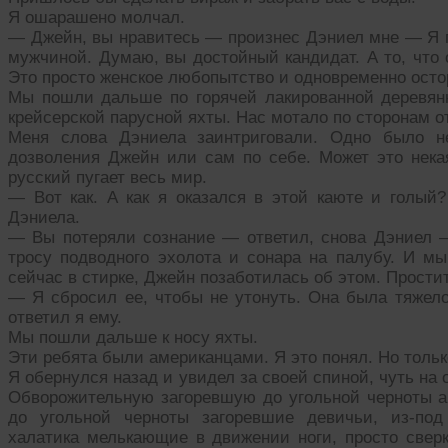
Я ошарашено молчал.
— Джейн, вы нравитесь — произнес Дэниел мне — Я п
мужчиной. Думаю, вы достойный кандидат. А то, что 
Это просто женское любопытство и одновременно осто
Мы пошли дальше по горячей лакированной деревян
крейсерской парусной яхты. Нас мотало по сторонам от
Меня слова Дэниела заинтриговали. Одно было н
дозволения Джейн или сам по себе. Может это некая
русский пугает весь мир.
— Вот как. А как я оказался в этой каюте и голый
Дэниела.
— Вы потеряли сознание — ответил, снова Дэниел 
тросу подводного эхолота и сонара на палубу. И 
сейчас в стирке, Джейн позаботилась об этом. Простит
— Я сбросил ее, чтобы не утонуть. Она была тяжело
ответил я ему.
Мы пошли дальше к носу яхты.
Эти ребята были американцами. Я это понял. Но тольк
Я обернулся назад и увидел за своей спиной, чуть н
Обворожительную загоревшую до угольной черноты 
до угольной черноты загоревшие девичьи, из-под
халатика мелькающие в движении ноги, просто свер