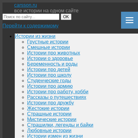
carsson.ru
все истории на одном сайте
OK
Перейти к содержимому
Истории из жизни
Грустные истории
Смешные истории
Истории про животных
Истории о здоровье
Беременность и роды
Истории про детей
Истории про школу
Студенческие годы
Истории про армию
Истории про работу, хобби
Рассказы о путешествиях
Истории про дружбу
Жестокие истории
Страшные истории
Мистические истории
Страшилки, легенды и байки
Любовные истории
Истории измен из жизни