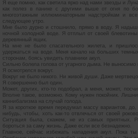
Я еще помню, как светила ярко над нами звезды и Лун
как полез в панике с другими выше от огня по б
многоэтажным иллюминаторным надстройкам и все.
следующее утро.
Мне было дурно и стошнило, прямо в воду. Я надыша
ночной холодной воде. Я отплыл от своей блевотины
деревянный ящик.
На мне не было спасательного жилета, и пришлось
удержаться на воде. Меня качало на больших темных
сторонам, боясь увидеть плавники акул.
Сильно болела голова от угарного дыма. Не выносимо 
Я осмотрелся вокруг.
Вокруг не было никого. Ни живой души. Даже мертвецов
Я совершенно был один.
Может, других, кто-то подобрал, а меня, может, посч
Вполне такое, возможно. Кому нужен покойник. Лишний
каннибализма на случай голода.
Я за короткое время передумал массу вариантов, до,
нибудь, чтобы, хоть как-то отвлечься от своей роков
Ситуация была, скажем, не из самых приятных. Р
бороться за саму жизнь. Даже если все безнадежно.
Главное, сейчас избежать нападения акул. Пока ты