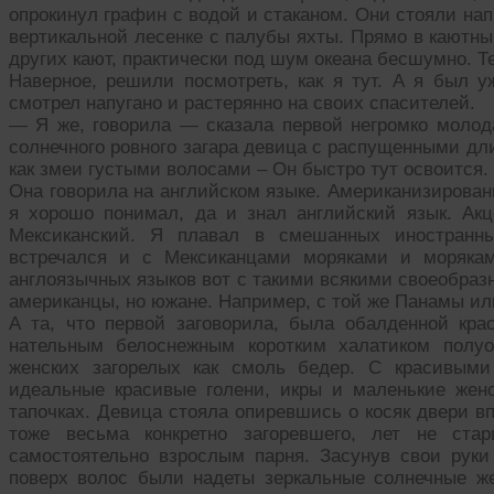
опрокинул графин с водой и стаканом. Они стояли нап
вертикальной лесенке с палубы яхты. Прямо в каютны
других кают, практически под шум океана бесшумно. Т
Наверное, решили посмотреть, как я тут. А я был у
смотрел напугано и растерянно на своих спасителей.
— Я же, говорила — сказала первой негромко молода
солнечного ровного загара девица с распущенными д
как змеи густыми волосами – Он быстро тут освоится.
Она говорила на английском языке. Американизирован
я хорошо понимал, да и знал английский язык. Ак
Мексиканский. Я плавал в смешанных иностранны
встречался и с Мексиканцами моряками и морякам
англоязычных языков вот с такими всякими своеобраз
американцы, но южане. Например, с той же Панамы и
А та, что первой заговорила, была обалденной кра
нательным белоснежным коротким халатиком полу
женских загорелых как смоль бедер. С красивыми
идеальные красивые голени, икры и маленькие жен
тапочках. Девица стояла опиревшись о косяк двери в
тоже весьма конкретно загоревшего, лет не ста
самостоятельно взрослым парня. Засунув свои руки
поверх волос были надеты зеркальные солнечные же