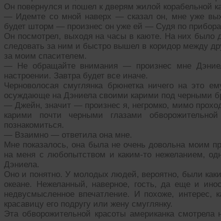
Он повернулся и пошел к дверям жилой корабельной к
— Идемте со мной наверх — сказал он, мне уже вых
будет шторм — произнес он уже ей — Судя по прибора
Он посмотрел, выходя на часы в каюте. На них было 
следовать за ним и быстро вышел в коридор между др
за моим спасителем.
— Не обращайте внимания — произнес мне Дэниел
настроении. Завтра будет все иначе.
Черноволосая смуглянка брюнетка ничего на это ем
осуждающе на Дэниела своими карими под черными б
— Джейн, значит — произнес я, негромко, мимо прохо
карими почти черными глазами обворожительно
познакомиться.
— Взаимно — ответила она мне.
Мне показалось, она была не очень довольна моим пр
на меня с любопытством и каким-то нежеланием, од
Дэниела.
Оно и понятно. У молодых людей, вероятно, были каки
океане. Нежеланный, наверное, гость, да еще и инос
недвусмысленное впечатление. И похоже, интерес, к
красавицу его подругу или жену смуглянку.
Эта обворожительной красоты американка смотрела н