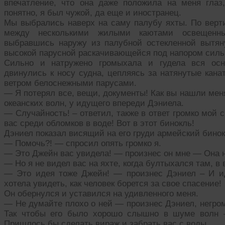
впечатление, что она даже положила на меня глаз
понятно, я был чужой, да еще и иностранец.
Мы выбрались наверх на саму палубу яхты. По верт
между несколькими жилыми каютами освещенн
выбравшись наружу из палубной остекленной вытя
высокой парусной раскачивающейся под напором сильн
Сильно и натружено громыхала и гудела вся осна
двинулись к носу судна, цепляясь за натянутые кан
ветром белоснежными парусами.
— Я потерял все, вещи, документы! Как вы нашли мен
океанских волн, у идущего впереди Дэниела.
— Случайность! – ответил, также в ответ громко мой
вас среди обломков в воде! Вот в этот бинокль!
Дэниел показал висящий на его груди армейский бино
— Помочь?! — спросил опять громко я.
— Это Джейн вас увидела! — произнес он мне — Она н
— Но я не видел вас на яхте, когда бултыхался там, в
— Это идея тоже Джейн! — произнес Дэниел – И и
хотела увидеть, как человек борется за свое спасение!
Он обернулся и уставился на удивленного меня.
— Не думайте плохо о ней — произнес Дэниел, негром
Так чтобы его было хорошо слышно в шуме волн 
Пришлось бы сделать вираж и забрать вас с воды.