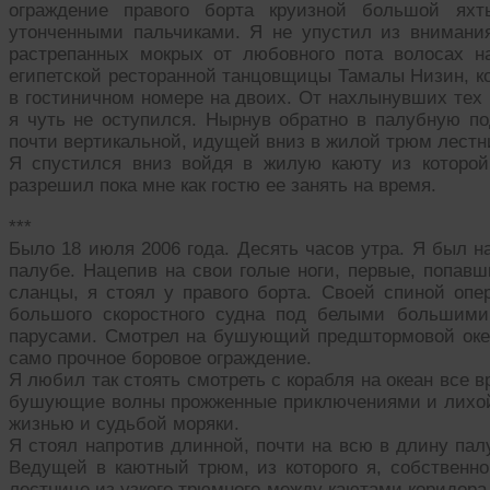
ограждение правого борта круизной большой ях
утонченными пальчиками. Я не упустил из внимани
растрепанных мокрых от любовного пота волосах н
египетской ресторанной танцовщицы Тамалы Низин, ко
в гостиничном номере на двоих. От нахлынувших тех 
я чуть не оступился. Нырнув обратно в палубную по
почти вертикальной, идущей вниз в жилой трюм лест
Я спустился вниз войдя в жилую каюту из которо
разрешил пока мне как гостю ее занять на время.
***
Было 18 июля 2006 года. Десять часов утра. Я был н
палубе. Нацепив на свои голые ноги, первые, попав
сланцы, я стоял у правого борта. Своей спиной опе
большого скоростного судна под белыми большими
парусами. Смотрел на бушующий предштормовой океа
само прочное боровое ограждение.
Я любил так стоять смотреть с корабля на океан все 
бушующие волны прожженные приключениями и лихой
жизнью и судьбой моряки.
Я стоял напротив длинной, почти на всю в длину па
Ведущей в каютный трюм, из которого я, собственно
лестнице из узкого трюмного между каютами коридора.