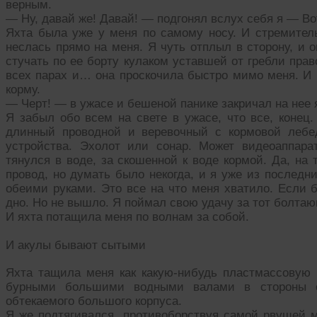
верным.
— Ну, давай же! Давай! — подгонял вслух себя я — Во
Яхта была уже у меня по самому носу. И стремитель
неслась прямо на меня. Я чуть отплыл в сторону, и 
стучать по ее борту кулаком уставшей от гребли прав
всех парах и… она проскочила быстро мимо меня. И 
корму.
— Черт! — в ужасе и бешеной панике закричал на нее я
Я забыл обо всем на свете в ужасе, что все, конец.
длинный проводной и веревочный с кормовой лебед
устройства. Эхолот или сонар. Может видеоаппара
тянулся в воде, за скошенной к воде кормой. Да, на
провод, но думать было некогда, и я уже из последни
обеими руками. Это все на что меня хватило. Если б
дно. Но не вышло. Я поймал свою удачу за тот болта
И яхта потащила меня по волнам за собой.
И акулы бывают сытыми
Яхта тащила меня как какую-нибудь пластмассовую
бурными большими водными валами в стороны от
обтекаемого большого корпуса.
Я же подтягивался, противоборствуя самой рвущей м