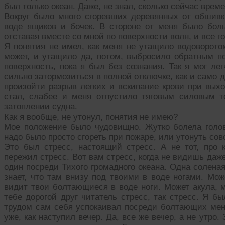
был только океан. Даже, не знал, сколько сейчас време
Вокруг было много сгоревших деревянных от обшив
воде ящиков и бочек. В стороне от меня было бол
отставая вместе со мной по поверхности волн, и все г
Я понятия не имел, как меня не утащило водоворотом
может, и утащило да, потом, выбросило обратным по
поверхность, пока я был без сознания. Так я мог ле
сильно затормозиться в полной отключке, как и само д
произойти разрыв легких и вскипание крови при выхо
стал, слабее и меня отпустило тяговым силовым т
затоплении судна.
Как я вообще, не утонул, понятия не имею?
Мое положение было чудовищно. Жутко болела голов
надо было просто сгореть при пожаре, или утонуть сов
Это был стресс, настоящий стресс. А не тот, про 
пережил стресс. Вот вам стресс, когда не видишь даже
один посреди Тихого громадного океана. Одна соленая 
знает, что там внизу под твоими в воде ногами. Мож
видит твои болтающиеся в воде ноги. Может акула, мо
тебе дорогой друг читатель стресс, так стресс. Я б
трудом сам себя успокаивал посреди болтающих меня
уже, как наступил вечер. Да, все же вечер, а не утро.