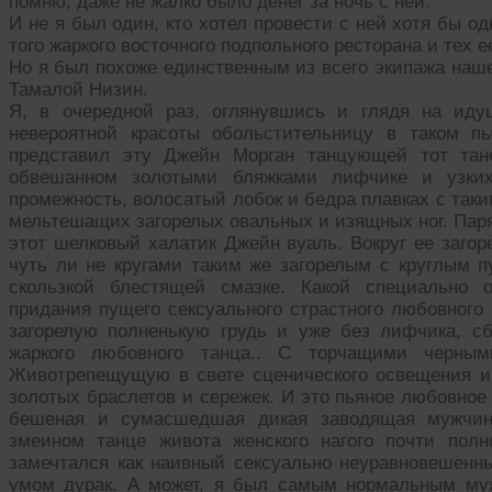
помню, даже не жалко было денег за ночь с ней.
И не я был один, кто хотел провести с ней хотя бы о
того жаркого восточного подпольного ресторана и тех е
Но я был похоже единственным из всего экипажа наш
Тамалой Низин.
Я, в очередной раз, оглянувшись и глядя на ид
невероятной красоты обольстительницу в таком п
представил эту Джейн Морган танцующей тот тан
обвешанном золотыми бляжками лифчике и узких
промежность, волосатый лобок и бедра плавках с таки
мельтешащих загорелых овальных и изящных ног. Пар
этот шелковый халатик Джейн вуаль. Вокруг ее заго
чуть ли не кругами таким же загорелым с круглым п
скользкой блестящей смазке. Какой специально 
придания пущего сексуального страстного любовного
загорелую полненькую грудь и уже без лифчика, с
жаркого любовного танца.. С торчащими черным
Животрепещущую в свете сценического освещения и
золотых браслетов и сережек. И это пьяное любовное
бешеная и сумасшедшая дикая заводящая мужчину
змеином танце живота женского нагого почти полн
замечтался как наивный сексуально неуравновешен
умом дурак. А может, я был самым нормальным му