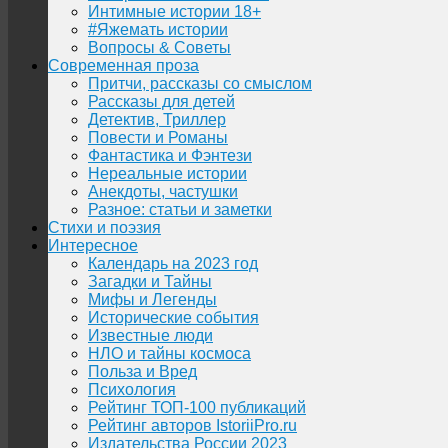
Интимные истории 18+
#Яжемать истории
Вопросы & Советы
Современная проза
Притчи, рассказы со смыслом
Рассказы для детей
Детектив, Триллер
Повести и Романы
Фантастика и Фэнтези
Нереальные истории
Анекдоты, частушки
Разное: статьи и заметки
Стихи и поэзия
Интересное
Календарь на 2023 год
Загадки и Тайны
Мифы и Легенды
Исторические события
Известные люди
НЛО и тайны космоса
Польза и Вред
Психология
Рейтинг ТОП-100 публикаций
Рейтинг авторов IstoriiPro.ru
Издательства России 2023