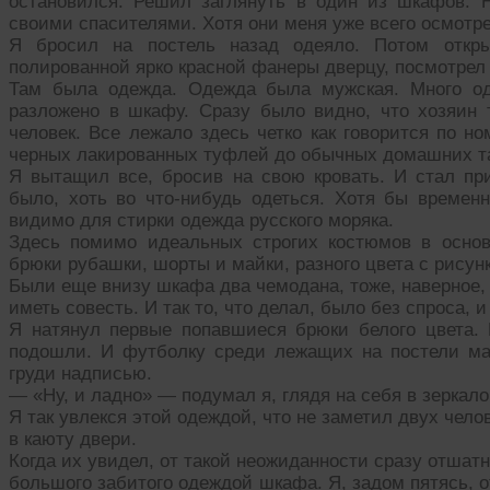
остановился. Решил заглянуть в один из шкафов. 
своими спасителями. Хотя они меня уже всего осмотр
Я бросил на постель назад одеяло. Потом откры
полированной ярко красной фанеры дверцу, посмотрел 
Там была одежда. Одежда была мужская. Много од
разложено в шкафу. Сразу было видно, что хозяин
человек. Все лежало здесь четко как говорится по н
черных лакированных туфлей до обычных домашних т
Я вытащил все, бросив на свою кровать. И стал при
было, хоть во что-нибудь одеться. Хотя бы временн
видимо для стирки одежда русского моряка.
Здесь помимо идеальных строгих костюмов в основ
брюки рубашки, шорты и майки, разного цвета с рисунк
Были еще внизу шкафа два чемодана, тоже, наверное, 
иметь совесть. И так то, что делал, было без спроса, и
Я натянул первые попавшиеся брюки белого цвета.
подошли. И футболку среди лежащих на постели маек
груди надписью.
— «Ну, и ладно» — подумал я, глядя на себя в зеркал
Я так увлекся этой одеждой, что не заметил двух чел
в каюту двери.
Когда их увидел, от такой неожиданности сразу отшатн
большого забитого одеждой шкафа. Я, задом пятясь, о