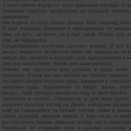
У меня зажгло внутри от этого девичьего взгляда. И
чернявую смуглую загоревшую до угольной черноты
американку.
Как видите, я сразу оценил девицу. Мой глазомер бабн
Я был хорошим бабником и проходимцем по женщин
Увы, ни дать, ни взять, но я был такой. Плохо, или 
уже, не переделать.
Существование холостого русского моряка. И вот т
жизнь, вероятно, испортили меня как нормально муж
кобель без привязи и ищущий свою единственную и не
или она нашла меня, теперь уже какая разница.
Помню, как застучало еще сильнее в груди моей 
проходил. Я еще раз рассмотрел ее. Близко, проход
из самого белого халатика грудь. Загорелая в том рас
халатика грудь, подымалась то вверх, затем, опу
воздух. Ловя летящие высоко на ходу от волн брызги.
Загорелая и сочная. Специально и для меня будто
короткий мужской взгляд на Джейн шикарные загорел
еще не скрывшемся за тучами солнце ножки в дома
своей широкой женской попкой о борт яхты, и пов
растрепанную ветром девичью голову, нагло провожая
Разбросав по сторонам свои в рукавах халатика 