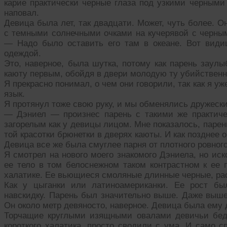
карие практически черные глаза под узкими черными
наповал.
Девица была лет, так двадцати. Может, чуть более. О
с темными солнечными очками на кучерявой с черны
— Надо было оставить его там в океане. Вот види
одеждой.
Это, наверное, была шутка, потому как парень заул
каюту первым, обойдя в двери молодую ту убийственно
Я прекрасно понимал, о чем они говорили, так как я у
язык.
Я протянул тоже свою руку, и мы обменялись дружес
— Дэниел — произнес парень с такими же практич
загорелым как у девицы лицом. Мне показалось, паре
той красотки брюнетки в дверях каюты. И как позднее о
Девица все же была смуглее парня от плотного ровного,
Я смотрел на нового моего знакомого Дэниела, но иск
ее тело в том белоснежном таком контрастном к ее 
халатике. Ее вьющиеся смоляные длинные черные, рас
Как у цыганки или латиноамериканки. Ее рост бы
навскидку. Парень был значительно выше. Даже выше
Он около метр девяносто, наверное. Девица была ему 
Торчащие круглыми изящными овалами девичьи бедр
короткого халатика, просто сводили с ума. И само с