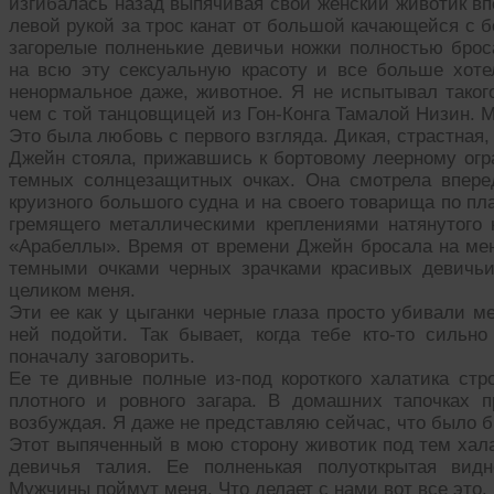
изгибалась назад выпячивая свой женский животик вп
левой рукой за трос канат от большой качающейся с 
загорелые полненькие девичьи ножки полностью брос
на всю эту сексуальную красоту и все больше хоте
ненормальное даже, животное. Я не испытывал таког
чем с той танцовщицей из Гон-Конга Тамалой Низин. М
Это была любовь с первого взгляда. Дикая, страстная,
Джейн стояла, прижавшись к бортовому леерному огр
темных солнцезащитных очках. Она смотрела впере
круизного большого судна и на своего товарища по пл
гремящего металлическими креплениями натянутого 
«Арабеллы». Время от времени Джейн бросала на мен
темными очками черных зрачками красивых девичьи
целиком меня.
Эти ее как у цыганки черные глаза просто убивали ме
ней подойти. Так бывает, когда тебе кто-то сильн
поначалу заговорить.
Ее те дивные полные из-под короткого халатика стр
плотного и ровного загара. В домашних тапочках 
возбуждая. Я даже не представляю сейчас, что было б
Этот выпяченный в мою сторону животик под тем хала
девичья талия. Ее полненькая полуоткрытая видн
Мужчины поймут меня. Что делает с нами вот все это.