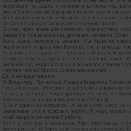
Особенно нападение голубой или синей акулы. Эти т
пересекали их вдоль и поперек и встречались, даже
акулы были самыми быстрыми из всех акул и нападали
Я сбросил свои моряка ботинки. И все лишнее, чтоб
Остался в одних штанах моряка торгового флота.
Я знал, надо поменьше шевелить конечностями, особ
бездной в толще воды без движения, затекали. Благо,
было здесь замерзнуть заживо. Мы были на эквато
пересечения и праздника Нептуна. Часть команды про
Болтались по судну, не слушаясь команд и капитан
своим каютам и уснули. А я после дневной вахты. И 
висящий над бездной океана. Еле шевелю своими бос
Чертова голова! Просто болела невыносимо!
Да, я не представился.
Я, Владимир. Полностью, Ивашов Владимир Семенови
Русский матрос. Моторист корабельного машинного от
своих, и на чужих. Когда приходилось туго, как мор
летнего сезона за хороший денежный гонорар.
Я был одиноким матросом. И меня никто нигде не жд
безвылазно или в торговых портах. Я знал, хорошо 
моей матросской нелегкой работе.
Вот и в этот раз я нанялся на борт иностранца, и п
числа русских на борту этого утонувшего сухогруза. И 