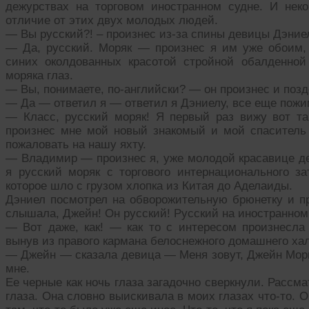
дежурствах на торговом иностранном судне. И нек
отличие от этих двух молодых людей.
— Вы русский?! – произнес из-за спины девицы Дэние
— Да, русский. Моряк — произнес я им уже обоим,
синих околдованных красотой стройной обалденно
моряка глаз.
— Вы, понимаете, по-английски? — он произнес и позд
— Да — ответил я — ответил я Дэниелу, все еще пожи
— Класс, русский моряк! Я первый раз вижу вот та
произнес мне мой новый знакомый и мой спаситель
пожаловать на нашу яхту.
— Владимир — произнес я, уже молодой красавице 
я русский моряк с торгового интернационального 
которое шло с грузом хлопка из Китая до Аделаиды.
Дэниел посмотрел на обворожительную брюнетку и пр
слышала, Джейн! Он русский! Русский на иностранном
— Вот даже, как! — как то с интересом произнесла
вынув из правого кармана белоснежного домашнего хал
— Джейн — сказала девица — Меня зовут, Джейн Морг
мне.
Ее черные как ночь глаза загадочно сверкнули. Рассм
глаза. Она словно выискивала в моих глазах что-то. О