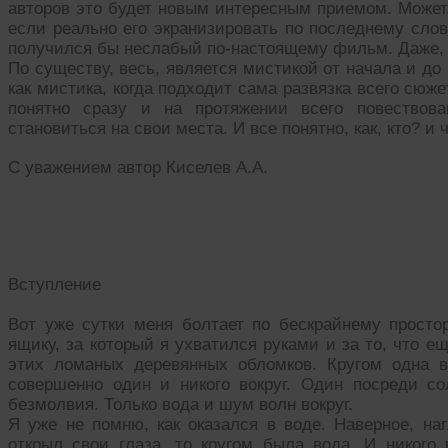
авторов это будет новым интересным приемом. Может, 
если реально его экранизировать по последнему сло
получился бы неслабый по-настоящему фильм. Даже, 
По существу, весь, является мистикой от начала и до
как мистика, когда подходит сама развязка всего сюж
понятно сразу и на протяжении всего повествова
становиться на свои места. И все понятно, как, кто? и 
С уважением автор Киселев А.А.
Вступление
Вот уже сутки меня болтает по бескрайнему просто
ящику, за который я ухватился руками и за то, что е
этих ломаных деревянных обломков. Кругом одна 
совершенно один и никого вокруг. Один посреди с
безмолвия. Только вода и шум волн вокруг.
Я уже не помню, как оказался в воде. Наверное, на
открыл свои глаза, то кругом была вода. И никого