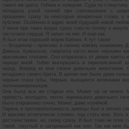
такого же цвета. Гибкое и изящное. Судя по стянутом
обладала узкой талией при соотношении с широ
прощение, сразу за некоторые конкретные слова, у
публики. Особенно в адрес моей будущей новой любо
У меня при таких видах сразу снесло голову и екнуло
застучало сердце. Я запал на нее. И еще как.
Я был итак хороший моряк бабник. А тут такое!
— Владимир – произнес я своему новому знакомому Д
Девица, буквально, сверлила нагло меня черными ка
красивыми глазами. Она оторвалась от двери каюты и
передо мной. Гибко выгнувшись в перепоясанной ш
назад. Вперед ко мне своим девичьим животиком. 
младшего своего брата. В целом они были даже сильно
черные глаза губы. Черные, вьющиеся колечками в
латиноамериканцев.
Она была все же старше его. Может на не много. М
прелесть молодого, почти черненького девичьего лич
было откровенно точно. Может, даже хозяйкой.
Парень в противоположность девицы был в летних све
И красиво атлетически сложен, под стать мне. Хоть и
достоинствами, но, скажу сразу. Я был тоже не плох с
такой, смуглый и загоревший как они. Так как мне б