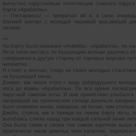
выгнутого парусиновым полотнищем главного паруса 
борта «Арабеллы».
— Постараюсь! — прокричал ей я, в свою очередь
близкий контакт с молодой чернявой красавицей д
лихвой.
***
На борту было название «Аrabellа». «Арабелла», по-на
Яхта легко неслась по бушующим волнам удаляясь от 
совершенно в другую сторону от торговых морских путей
непонятно.
Я стоял и молчал, глядя на своих молодых спасител
на бушующий океан.
Дэниел, как звали этого с виду добродушного молодо
носа до кормы «Арабеллы». Он все время посматри
парусный такелаж яхты. И мне приветливо улыбался. 
загоревшей на тропическом солнце донельзя напарниц
было отмечено мною, наверное, не более, чем столько ж
Джейн, стояла, как и прежде на левом борту яхты, 
выгибаясь слегка назад при каждой сильной качке ле
Она была также в своем том самом коротком выше 
практически нагое девичье тело халатике, подпояса