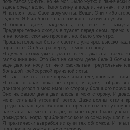
попытался уснуть, но не мог. Было жутко и панически
здесь среди волн. Наполовину в воде и, не зная, что т
Я потерял все. Свои документы. Вещи. Они либо сгоре
судном. Я был брошен на произвол стихии и судьбы.
Я боялся даже, задремать, но, все, же намучи
Предварительно сходив в туалет перед сном, прямо в
и не помню, сколько проспал, но, было уже утро.
Прошла головная боль и светило уже ярко высоко над 
горизонте. Он был развернут в мою сторону.
Я думал, схожу уже с ума от всего ужаса и своего к
галлюцинации. Это был на самом деле белый большо
еще два на носу от него раскрытые треугольные кли
большой крейсерской круизной яхты.
Я стал кричать как не нормальный, еле, продрав, свой
Я орал и орал пока не охрип, и даже, собрав вс
двигающегося в мою именно сторону большого парусно
Оно на самом деле двигалось в мою сторону. И довол
меня сильный утренний ветер. Даже волны стали к
среди плавающих обломков сгоревшего моего утонувше
налетали на меня в воде, и мне надо было уплыт
дожидаясь, когда приблизится ко мне сама идущая в м
Я практически выгребся из кучи тех обломков. И плыл
шла полным ходом в мою сторону.