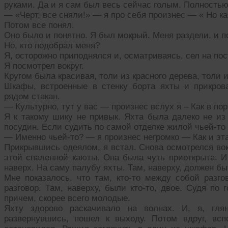
руками. Да и я сам был весь сейчас голым. Полностью
— «Черт, все сняли!» — я про себя произнес — « Но ка
Потом все понял.
Оно было и понятно. Я был мокрый. Меня раздели, и п
Но, кто подобрал меня?
Я, осторожно приподнялся и, осматриваясь, сел на пос
Я посмотрел вокруг.
Кругом была красивая, толи из красного дерева, толи 
Шкафы, встроенные в стенку борта яхты и прикров
рядом стакан.
— Культурно, тут у вас — произнес вслух я – Как в по
Я к такому шику не привык. Яхта была далеко не из
посудин. Если судить по самой отделке жилой чьей-то
— Именно чьей-то? — я произнес негромко — Как и эта
Прикрывшись одеялом, я встал. Снова осмотрелся вок
этой спаленной каюты. Она была чуть приоткрыта. И
наверх. На саму палубу яхты. Там, наверху, должен быт
Мне показалось, что там, кто-то между собой разго
разговор. Там, наверху, были кто-то, двое. Судя по
причем, скорее всего молодые.
Яхту здорово раскачивало на волнах. И, я, гля
развернувшись, пошел к выходу. Потом вдруг, всп