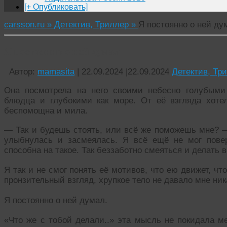
[+ Опубликовать]
carsson.ru »
Детектив, Триллер »
Я постоянно о ней ду
Я постоянно о ней думал
Автор:
mamasita
|
22.09.2024
|
22.09.2024
Детектив, Тр
Она посмотрела на него своими небесно голубыми
блюдца и глубокими как море. От её взгляда хоте
беспомощна и мила.
— Так и будешь стоять, или всё же поможешь мне? —
улыбнулась и засмеялась. Я всё ещё не мог повер
способна на такое. Так беззаботно смеяться и делать в
Я так и не смог понять её мотивов, что ею движет, ч
пронзительный взгляд, хрупкое тело не давало мне ника
Я постоянно о ней думал.
«Что же с тобой делали..» эта мысль не покидала ме