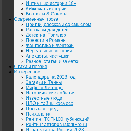
Интимные истории 18+
#Яжемать истории
Вопросы & Советы
Современная проза
Притчи, рассказы со смыслом
Рассказы для детей
Детектив, Триллер
Повести и Романы
Фантастика и Фэнтези
Нереальные истории
Анекдоты, частушки
Разное: статьи и заметки
Стихи и поэзия
Интересное
Календарь на 2023 год
Загадки и Тайны
Мифы и Легенды
Исторические события
Известные люди
НЛО и тайны космоса
Польза и Вред
Психология
Рейтинг ТОП-100 публикаций
Рейтинг авторов IstoriiPro.ru
Издательства России 2023