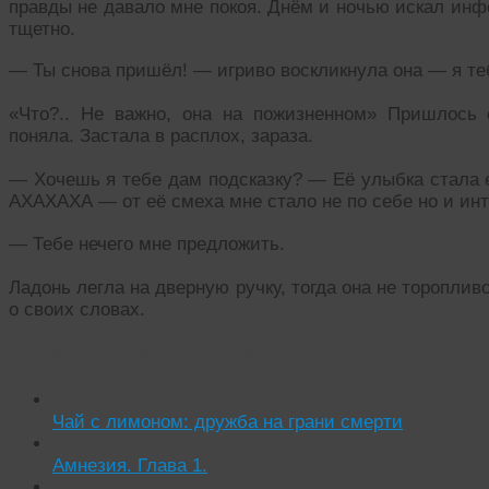
правды не давало мне покоя. Днём и ночью искал инф
тщетно.
— Ты снова пришёл! — игриво воскликнула она — я те
«Что?.. Не важно, она на пожизненном» Пришлось 
поняла. Застала в расплох, зараза.
— Хочешь я тебе дам подсказку? — Её улыбка стала 
АХАХАХА — от её смеха мне стало не по себе но и инт
— Тебе нечего мне предложить.
Ладонь легла на дверную ручку, тогда она не тороплив
о своих словах.
Читать похожие истории:
Чай с лимоном: дружба на грани смерти
Амнезия. Глава 1.