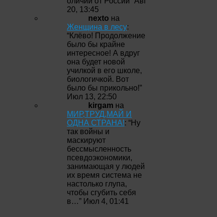
оличии от России
”
Авг
20, 13:45
nexto
на
Женщина в лесу
:
“
Клёво! Продолжение
было бы крайне
интересное! А вдруг
она будет новой
училкой в его школе,
биологичкой. Вот
было бы прикольно!
”
Июл 13, 22:50
kirgam
на
МИР,ТРУД,МАЙ И
ОДНА СТРАНА!
: “
Ну
так войны и
маскируют
бессмысленность
псевдоэкономики,
занимающая у людей
их время система не
настолько глупа,
чтобы сгубить себя
в…
”
Июл 4, 01:41