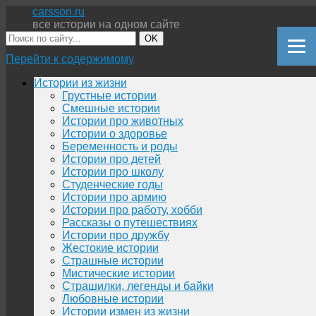
carsson.ru
все истории на одном сайте
OK
Перейти к содержимому
Истории из жизни
Грустные истории
Смешные истории
Истории про животных
Истории о здоровье
Беременность и роды
Истории про детей
Истории про школу
Студенческие годы
Истории про армию
Истории про работу, хобби
Рассказы о путешествиях
Истории про дружбу
Жестокие истории
Страшные истории
Мистические истории
Страшилки, легенды и байки
Любовные истории
Истории измен из жизни