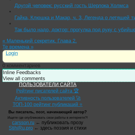
Другой человек: русский гость Шерлока Холмса
Гайка, Клюшка и Макар, ч. 3, Легенда о летящей т
Так было надо, доктор: прогулка под руку с убийц
«
Маленький секретик. Глава 2.
Те времена
»
Login
0
комментариев
Inline Feedbacks
View all comments
ПОЛЬЗОВАТЕЛИ САЙТА
Рейтинг писателей сайта 🏆
Активность пользователей 🚀
ТОП-100 рейтинг публикаций ⭐
Вы писатель, поэт, начинающий автор?
Ищете где опубликовать свои работы в интернете?!
carsson.ru
← публиковать прозу
StihiRu.pro
← здесь поэзия и стихи