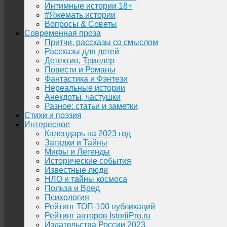
Интимные истории 18+
#Яжемать истории
Вопросы & Советы
Современная проза
Притчи, рассказы со смыслом
Рассказы для детей
Детектив, Триллер
Повести и Романы
Фантастика и Фэнтези
Нереальные истории
Анекдоты, частушки
Разное: статьи и заметки
Стихи и поэзия
Интересное
Календарь на 2023 год
Загадки и Тайны
Мифы и Легенды
Исторические события
Известные люди
НЛО и тайны космоса
Польза и Вред
Психология
Рейтинг ТОП-100 публикаций
Рейтинг авторов IstoriiPro.ru
Издательства России 2023