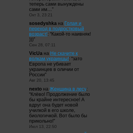
теперь сами вынуждены
сами им…
”
Окт 3, 23:21
sosedyshka
на
Голая и
переход в подростковый
возраст!
: “
Какой-то наивняк!
)))
”
Сен 28, 07:11
VicUa
на
Не скачите к
волкам,украинцы!
: “
зато
Европа не убивает
украинцев в оличии от
России
”
Авг 20, 13:45
nexto
на
Женщина в лесу
:
“
Клёво! Продолжение было
бы крайне интересное! А
вдруг она будет новой
училкой в его школе,
биологичкой. Вот было бы
прикольно!
”
Июл 13, 22:50