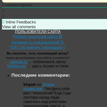
0
комментариев
Inline Feedbacks
View all comments
ПОЛЬЗОВАТЕЛИ САЙТА
Рейтинг писателей сайта 🏆
Активность пользователей 🚀
ТОП-100 рейтинг публикаций ⭐
Вы писатель, поэт, начинающий автор?
Ищете где опубликовать свои работы в интернете?!
carsson.ru
← публиковать прозу
StihiRu.pro
← здесь поэзия и стихи
Последние комментарии:
kirgam
на
Теперь
подросток!
: “
Ни фига себе
рост технологий! Ещё года
полтора назад люди
смеялись над роботами-
генераторами текста, а