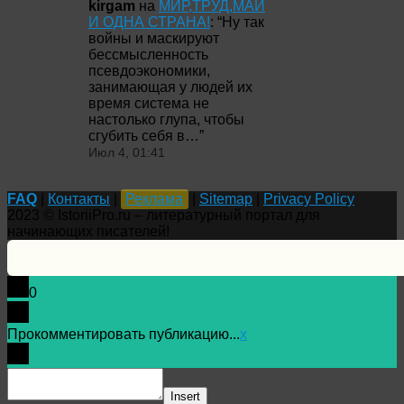
kirgam
на
МИР,ТРУД,МАЙ
И ОДНА СТРАНА!
: “
Ну так
войны и маскируют
бессмысленность
псевдоэкономики,
занимающая у людей их
время система не
настолько глупа, чтобы
сгубить себя в…
”
Июл 4, 01:41
FAQ
|
Контакты
|
Реклама
|
Sitemap
|
Privacy Policy
2023 © IstoriiPro.ru – литературный портал для
начинающих писателей!
0
Прокомментировать публикацию...
x
Insert