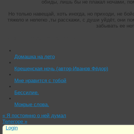
обиды, лишь бы не плакал ночами, пом
Но только навещай, хоть иногда, но приходи, не бойс
тяжело и нелегко ,ты расскажи, с души уйдёт, они пом
забывать ее не
Читать похожие истории:
Домашка на лето
Крещенская ночь (автор-Иванов Фёдор)
Мне нравится с тобой
Бессилие.
Мокрые слова.
«
Я постоянно о ней думал
Телегоре
»
Login