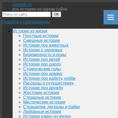
carsson.ru
все истории на одном сайте
OK
Перейти к содержимому
Истории из жизни
Грустные истории
Смешные истории
Истории про животных
Истории о здоровье
Беременность и роды
Истории про детей
Истории про школу
Студенческие годы
Истории про армию
Истории про работу, хобби
Рассказы о путешествиях
Истории про дружбу
Жестокие истории
Страшные истории
Мистические истории
Страшилки, легенды и байки
Любовные истории
Истории измен из жизни