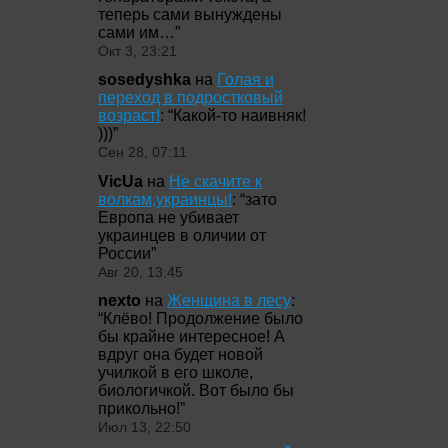
теперь сами вынуждены
сами им…
”
Окт 3, 23:21
sosedyshka
на
Голая и
переход в подростковый
возраст!
: “
Какой-то наивняк!
)))
”
Сен 28, 07:11
VicUa
на
Не скачите к
волкам,украинцы!
: “
зато
Европа не убивает
украинцев в оличии от
России
”
Авг 20, 13:45
nexto
на
Женщина в лесу
:
“
Клёво! Продолжение было
бы крайне интересное! А
вдруг она будет новой
училкой в его школе,
биологичкой. Вот было бы
прикольно!
”
Июл 13, 22:50