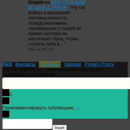
kirgam
на
МИР,ТРУД,МАЙ
И ОДНА СТРАНА!
: “
Ну так
войны и маскируют
бессмысленность
псевдоэкономики,
занимающая у людей их
время система не
настолько глупа, чтобы
сгубить себя в…
”
Июл 4, 01:41
FAQ
|
Контакты
|
Реклама
|
Sitemap
|
Privacy Policy
2023 © IstoriiPro.ru – литературный портал для
начинающих писателей!
0
Прокомментировать публикацию...
x
Insert