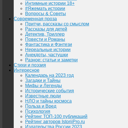
Интимные истории 18+
#Яжемать истории
Вопросы & Советы
Современная проза
Притчи, рассказы со смыслом
Рассказы для детей
Детектив, Триллер
Повести и Романы
Фантастика и Фэнтези
Нереальные истории
Анекдоты, частушки
Разное: статьи и заметки
Стихи и поэзия
Интересное
Календарь на 2023 год
Загадки и Тайны
Мифы и Легенды
Исторические события
Известные люди
НЛО и тайны космоса
Польза и Вред
Психология
Рейтинг ТОП-100 публикаций
Рейтинг авторов IstoriiPro.ru
Издательства России 2023