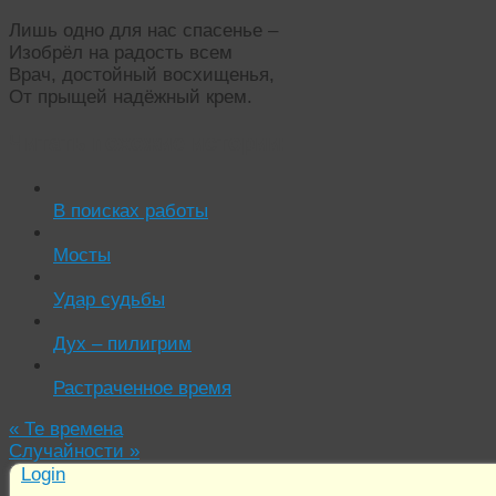
Лишь одно для нас спасенье –
Изобрёл на радость всем
Врач, достойный восхищенья,
От прыщей надёжный крем.
Читать похожие истории:
В поисках работы
Мосты
Удар судьбы
Дух – пилигрим
Растраченное время
«
Те времена
Случайности
»
Login