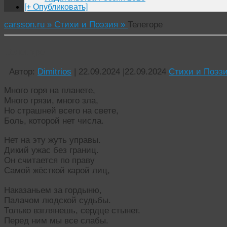
[+ Опубликовать]
carsson.ru »
Стихи и Поэзия »
Телегоре
Телегоре
Автор:
Dimitrios
|
22.09.2024
|
22.09.2024
Стихи и Поэз
Много горя на планете,
Много грязи, много зла,
Но страшней всего на свете,
Боль, которой нет числа.
Нет на эту жуть управы.
Дикий ужас без границ.
Он считается по праву
Самой жёсткой карой лиц,
Наказаньем за гордыню,
Палачом людской судьбы.
Только взглянешь, сердце стынет.
Перед ним мы все слабы.