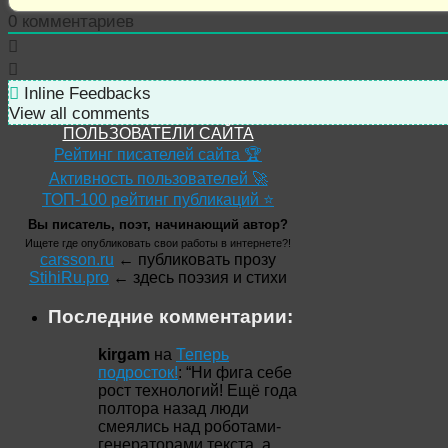
0
комментариев
Inline Feedbacks
View all comments
ПОЛЬЗОВАТЕЛИ САЙТА
Рейтинг писателей сайта 🏆
Активность пользователей 🚀
ТОП-100 рейтинг публикаций ⭐
Вы писатель, поэт, начинающий автор?
Ищете где опубликовать свои работы в интернете?!
carsson.ru
← публиковать прозу
StihiRu.pro
← здесь поэзия и стихи
Последние комментарии:
kirgam
на
Теперь
подросток!
: “
Ни фига себе
рост технологий! Ещё года
полтора назад люди
смеялись над роботами-
генераторами текста, а