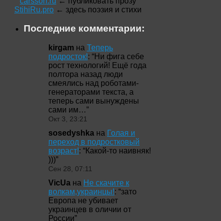
carsson.ru
← публиковать прозу
StihiRu.pro
← здесь поэзия и стихи
Последние комментарии:
kirgam
на
Теперь
подросток!
: “
Ни фига себе
рост технологий! Ещё года
полтора назад люди
смеялись над роботами-
генераторами текста, а
теперь сами вынуждены
сами им…
”
Окт 3, 23:21
sosedyshka
на
Голая и
переход в подростковый
возраст!
: “
Какой-то наивняк!
)))
”
Сен 28, 07:11
VicUa
на
Не скачите к
волкам,украинцы!
: “
зато
Европа не убивает
украинцев в оличии от
России
”