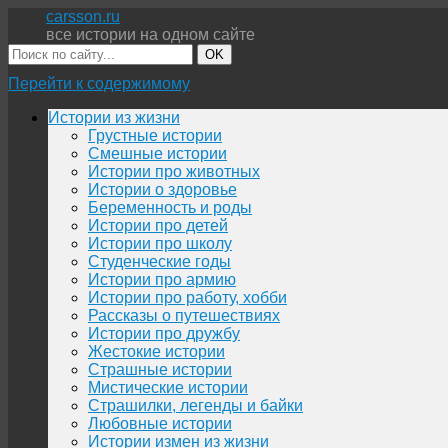
carsson.ru
все истории на одном сайте
OK
Перейти к содержимому
Истории из жизни
Грустные истории
Смешные истории
Истории про животных
Истории о здоровье
Беременность и роды
Истории про детей
Истории про школу
Студенческие годы
Истории про армию
Истории про работу, хобби
Рассказы о путешествиях
Истории про дружбу
Жестокие истории
Страшные истории
Мистические истории
Страшилки, легенды и байки
Любовные истории
Истории измен из жизни