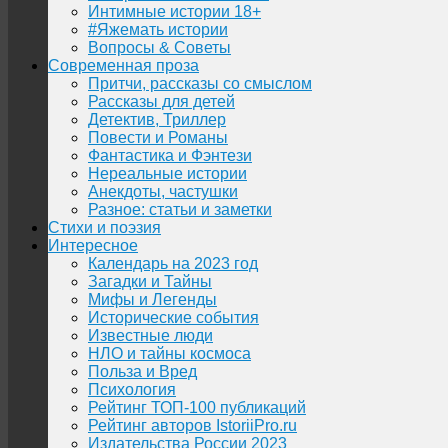
Интимные истории 18+
#Яжемать истории
Вопросы & Советы
Современная проза
Притчи, рассказы со смыслом
Рассказы для детей
Детектив, Триллер
Повести и Романы
Фантастика и Фэнтези
Нереальные истории
Анекдоты, частушки
Разное: статьи и заметки
Стихи и поэзия
Интересное
Календарь на 2023 год
Загадки и Тайны
Мифы и Легенды
Исторические события
Известные люди
НЛО и тайны космоса
Польза и Вред
Психология
Рейтинг ТОП-100 публикаций
Рейтинг авторов IstoriiPro.ru
Издательства России 2023