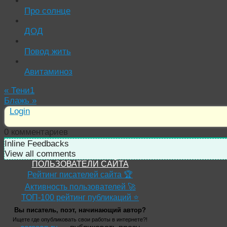
Про солнце
ДОД
Повод жить
Авитаминоз
«
Тени1
Блажь
»
Login
0
комментариев
Inline Feedbacks
View all comments
ПОЛЬЗОВАТЕЛИ САЙТА
Рейтинг писателей сайта 🏆
Активность пользователей 🚀
ТОП-100 рейтинг публикаций ⭐
Вы писатель, поэт, начинающий автор?
Ищете где опубликовать свои работы в интернете?!