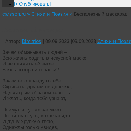
[+ Опубликовать]
carsson.ru »
Стихи и Поэзия »
Бесполезный маскарад
Бесполезный маскарад
Автор:
Dimitrios
|
09.09.2023
|
09.09.2023
Стихи и Поэз
Зачем обманывать людей –
Всю жизнь ходить в искусной маске
И не снимать её нигде
Боясь позора и огласки?
Зачем всю правду о себе
Скрывать, другим не доверяя,
Над хитрым образом корпеть
И ждать, когда тебя узнают,
Поймут и тут же засмеют,
Постигнув суть, возненавидят
И душу хрупкую твою,
Однажды голую увидев,