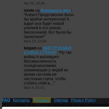
Авг 20, 13:45
nexto
на
Женщина в лесу
:
“
Клёво! Продолжение было
бы крайне интересное! А
вдруг она будет новой
училкой в его школе,
биологичкой. Вот было бы
прикольно!
”
Июл 13, 22:50
kirgam
на
МИР,ТРУД,МАЙ
И ОДНА СТРАНА!
: “
Ну так
войны и маскируют
бессмысленность
псевдоэкономики,
занимающая у людей их
время система не
настолько глупа, чтобы
сгубить себя в…
”
Июл 4, 01:41
FAQ
|
Контакты
|
Реклама
|
Sitemap
|
Privacy Policy
2023 © IstoriiPro.ru – литературный портал для начинающи