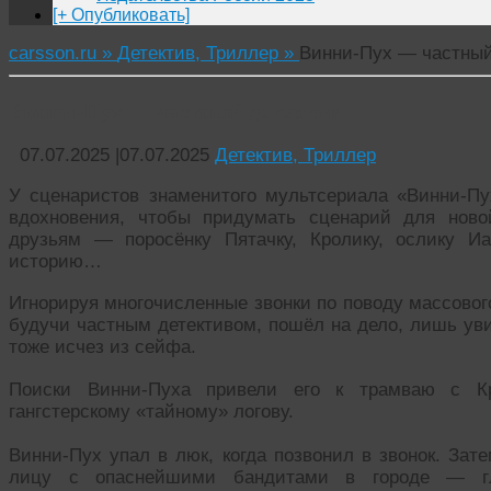
[+ Опубликовать]
carsson.ru »
Детектив, Триллер »
Винни-Пух — частный
Винни-Пух — частный детектив
07.07.2025
|
07.07.2025
Детектив, Триллер
У сценаристов знаменитого мультсериала «Винни-П
вдохновения, чтобы придумать сценарий для ново
друзьям — поросёнку Пятачку, Кролику, ослику 
историю…
Игнорируя многочисленные звонки по поводу массовог
будучи частным детективом, пошёл на дело, лишь уви
тоже исчез из сейфа.
Поиски Винни-Пуха привели его к трамваю с Кр
гангстерскому «тайному» логову.
Винни-Пух упал в люк, когда позвонил в звонок. Зат
лицу с опаснейшими бандитами в городе — г