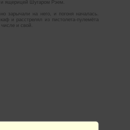
и ящерицей Шугаром Рэем.
но зарычали на него, и погоня началась.
шкаф и расстрелял из пистолета-пулемёта
 числе и свой.