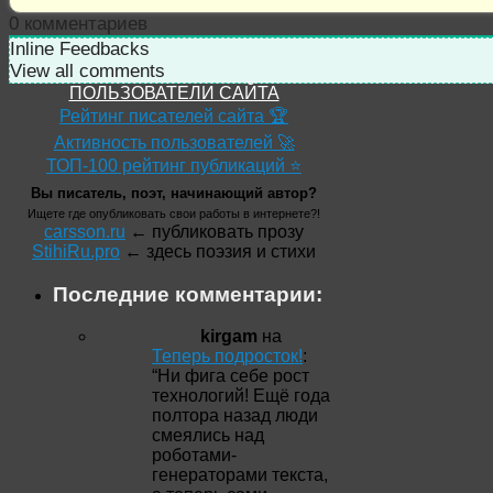
0
комментариев
Inline Feedbacks
View all comments
ПОЛЬЗОВАТЕЛИ САЙТА
Рейтинг писателей сайта 🏆
Активность пользователей 🚀
ТОП-100 рейтинг публикаций ⭐
Вы писатель, поэт, начинающий автор?
Ищете где опубликовать свои работы в интернете?!
carsson.ru
← публиковать прозу
StihiRu.pro
← здесь поэзия и стихи
Последние комментарии:
kirgam
на
Теперь подросток!
:
“
Ни фига себе рост
технологий! Ещё года
полтора назад люди
смеялись над
роботами-
генераторами текста,