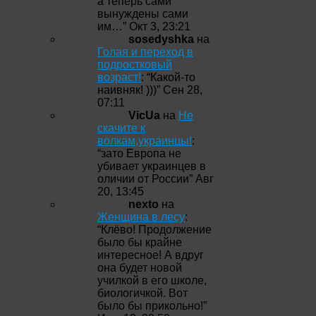
а теперь сами
вынуждены сами
им…
”
Окт 3, 23:21
sosedyshka
на
Голая и переход в
подростковый
возраст!
: “
Какой-то
наивняк! )))
”
Сен 28,
07:11
VicUa
на
Не
скачите к
волкам,украинцы!
:
“
зато Европа не
убивает украинцев в
оличии от России
”
Авг
20, 13:45
nexto
на
Женщина в лесу
:
“
Клёво! Продолжение
было бы крайне
интересное! А вдруг
она будет новой
училкой в его школе,
биологичкой. Вот
было бы прикольно!
”