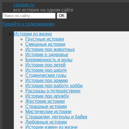
carsson.ru
все истории на одном сайте
OK
Перейти к содержимому
Истории из жизни
Грустные истории
Смешные истории
Истории про животных
Истории о здоровье
Беременность и роды
Истории про детей
Истории про школу
Студенческие годы
Истории про армию
Истории про работу, хобби
Рассказы о путешествиях
Истории про дружбу
Жестокие истории
Страшные истории
Мистические истории
Страшилки, легенды и байки
Любовные истории
Истории измен из жизни