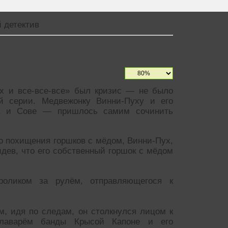
 детектив
ух и все-все-все» был кризис — не было
й серии. Медвежонку Винни-Пуху и его
Иа и Сове — пришлось самим сочинить
о похищения горшков с мёдом, Винни-Пух,
дев, что его собственный горшок с мёдом
оликом за рулём, отправляющегося к
ем, идя по следам, он столкнулся лицом к
лаварём банды Крысой Капоне и его