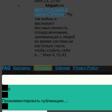
Июл 13, 22:50
kirgam
на
МИР,ТРУД,МАЙ И
ОДНА СТРАНА!
: “
Ну
так войны и
маскируют
бессмысленность
псевдоэкономики,
занимающая у людей
их время система не
настолько глупа,
чтобы сгубить себя
в…
”
Июл 4, 01:41
FAQ
|
Контакты
|
Реклама
|
Sitemap
|
Privacy Policy
2023 © IstoriiPro.ru – литературный портал для начинающи
0
Прокомментировать публикацию...
x