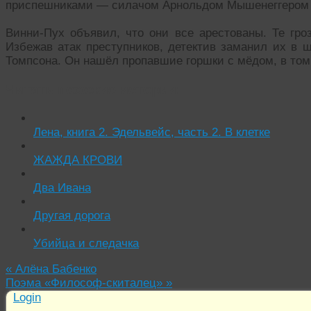
приспешниками — силачом Арнольдом Мышенеггером 
Винни-Пух объявил, что они все арестованы. Те гроз
Избежав атак преступников, детектив заманил их в 
Томпсона. Он нашёл пропавшие горшки с мёдом, в том
Читать похожие истории:
Лена, книга 2. Эдельвейс, часть 2. В клетке
ЖАЖДА КРОВИ
Два Ивана
Другая дорога
Убийца и следачка
«
Алёна Бабенко
Поэма «Философ-скиталец»
»
Login