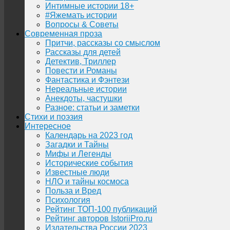
Интимные истории 18+
#Яжемать истории
Вопросы & Советы
Современная проза
Притчи, рассказы со смыслом
Рассказы для детей
Детектив, Триллер
Повести и Романы
Фантастика и Фэнтези
Нереальные истории
Анекдоты, частушки
Разное: статьи и заметки
Стихи и поэзия
Интересное
Календарь на 2023 год
Загадки и Тайны
Мифы и Легенды
Исторические события
Известные люди
НЛО и тайны космоса
Польза и Вред
Психология
Рейтинг ТОП-100 публикаций
Рейтинг авторов IstoriiPro.ru
Издательства России 2023