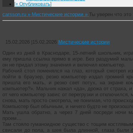
[+ Опубликовать]
carsson.ru »
Мистические истории »
Ты уверен что это
Ты уверен что это твой компьютер?
15.02.2026
|
15.02.2026
Мистические истории
Один из дней в Краснодаре, 15-летний школьник, игр
ему пришла ссылка прямо в игре. Без раздумий мальч
он не придал этому значения и включил компьютер.
Рабочий стол поменялся на глаз, который смотрел и
пойти в браузер, резко компьютер издал громкий кри
пришла его мать, и резко свет потух, на экране к
компьютер?». Мальчик нажал «да», дрожа от страха, и
от чего компьютер завис от перегрузки и отключился,
снова, мать просто смотрела, не понимая, что происхо
Компьютер был обычным, и ничего будто не произошл
Мать ушла обратно, а через 7 дней посреди ночи м
проем…
Там стояло гуманоидное существо с тощим костлявым 
свисали до пола, а шея была длинной, глаза были 