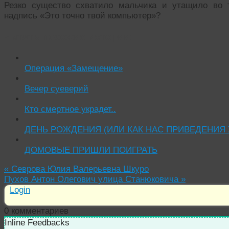
Резко существо схватило мальчика и утащило во
надпись «Это точно твой компьютер»?
Читать похожие истории:
Операция «Замещение»
Вечер суеверий
Кто смертное украдет..
ДЕНЬ РОЖДЕНИЯ (ИЛИ КАК НАС ПРИВЕДЕНИЯ
ДОМОВЫЕ ПРИШЛИ ПОИГРАТЬ
«
Севрова Юлия Валерьевна Шкуро
Пухов Антон Олегович улица Станюковича
»
Login
0
комментариев
Inline Feedbacks