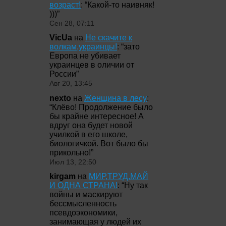
возраст!
: “
Какой-то наивняк!
)))
”
Сен 28, 07:11
VicUa
на
Не скачите к
волкам,украинцы!
: “
зато
Европа не убивает
украинцев в оличии от
России
”
Авг 20, 13:45
nexto
на
Женщина в лесу
:
“
Клёво! Продолжение было
бы крайне интересное! А
вдруг она будет новой
училкой в его школе,
биологичкой. Вот было бы
прикольно!
”
Июл 13, 22:50
kirgam
на
МИР,ТРУД,МАЙ
И ОДНА СТРАНА!
: “
Ну так
войны и маскируют
бессмысленность
псевдоэкономики,
занимающая у людей их