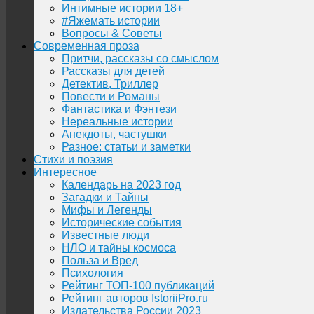
Интимные истории 18+
#Яжемать истории
Вопросы & Советы
Современная проза
Притчи, рассказы со смыслом
Рассказы для детей
Детектив, Триллер
Повести и Романы
Фантастика и Фэнтези
Нереальные истории
Анекдоты, частушки
Разное: статьи и заметки
Стихи и поэзия
Интересное
Календарь на 2023 год
Загадки и Тайны
Мифы и Легенды
Исторические события
Известные люди
НЛО и тайны космоса
Польза и Вред
Психология
Рейтинг ТОП-100 публикаций
Рейтинг авторов IstoriiPro.ru
Издательства России 2023