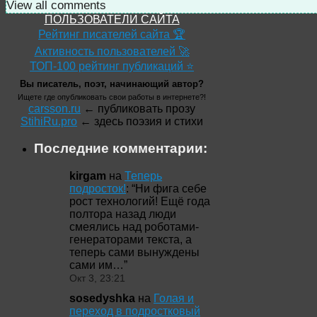
View all comments
ПОЛЬЗОВАТЕЛИ САЙТА
Рейтинг писателей сайта 🏆
Активность пользователей 🚀
ТОП-100 рейтинг публикаций ⭐
Вы писатель, поэт, начинающий автор?
Ищете где опубликовать свои работы в интернете?!
carsson.ru
← публиковать прозу
StihiRu.pro
← здесь поэзия и стихи
Последние комментарии:
kirgam
на
Теперь
подросток!
: “
Ни фига себе
рост технологий! Ещё года
полтора назад люди
смеялись над роботами-
генераторами текста, а
теперь сами вынуждены
сами им…
”
Окт 3, 23:21
sosedyshka
на
Голая и
переход в подростковый