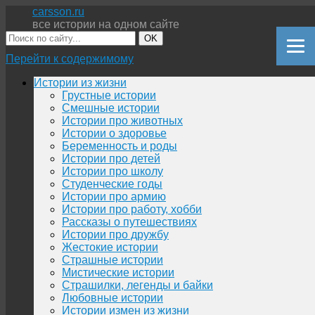
carsson.ru
все истории на одном сайте
OK
Перейти к содержимому
Истории из жизни
Грустные истории
Смешные истории
Истории про животных
Истории о здоровье
Беременность и роды
Истории про детей
Истории про школу
Студенческие годы
Истории про армию
Истории про работу, хобби
Рассказы о путешествиях
Истории про дружбу
Жестокие истории
Страшные истории
Мистические истории
Страшилки, легенды и байки
Любовные истории
Истории измен из жизни