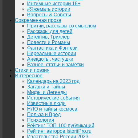
Интимные истории 18+
#Яжемать истории
Вопросы & Советы
Современная проза
Притчи, рассказы со смыслом
Рассказы для детей
Детектив, Триллер
Повести и Романы
Фантастика и Фэнтези
Нереальные истории
Анекдоты, частушки
Разное: статьи и заметки
Стихи и поэзия
Интересное
Календарь на 2023 год
Загадки и Тайны
Мифы и Легенды
Исторические события
Известные люди
НЛО и тайны космоса
Польза и Вред
Психология
Рейтинг ТОП-100 публикаций
Рейтинг авторов IstoriiPro.ru
Издательства России 2023