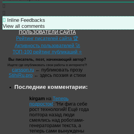
Inline Feedbacks
View all comments
ПОЛЬЗОВАТЕЛИ САЙТА
Рейтинг писателей сайта 🏆
Активность пользователей 🚀
ТОП-100 рейтинг публикаций ⭐
Вы писатель, поэт, начинающий автор?
Ищете где опубликовать свои работы в интернете?!
carsson.ru
← публиковать прозу
StihiRu.pro
← здесь поэзия и стихи
Последние комментарии:
kirgam
на
Теперь
подросток!
: “
Ни фига себе
рост технологий! Ещё года
полтора назад люди
смеялись над роботами-
генераторами текста, а
теперь сами вынуждены