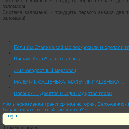
Система взломана! ~ тридцать первого января две 
взломана!
Система взломана! ~ тридцать первого января две 
взломана!
Читать похожие истории:
Если бы Сталина сейчас воскресили и сделали гл
Письмо без обратного адреса
Жизнерадостный мерзавец
МАЛЬЧИК САШЕНЬКА, МАЛЬЧИК ПАШЕНЬКА…
Паренек — Десятая и Одиннадцатая главы
«
Альтернативная транспортная история. Барановичски
Ты уверен что это твой компьютер?
»
Login
0
комментариев