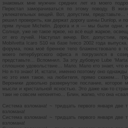
знакомых мне мужчин средних лет из моего подрос
Перестал заморачиваться по этому поводу. В жиз
увлекательных вещей. Вот, допустим, представьте… 
решил проверить, как держат дорогу шины Dunlop, и поэ
прям лучше Michelin. Дорога и я — мы были одни, и
Солнце, уже не такое яркое, но всё ещё жаркое, осве
от его лучей. Наступал вечер. Вот, допустим, пр
Mobilvetta Icaro S10 на базе Iveco 2002 года выпуск
форума, пока моё бренное тело блаженствовало в т
моего петербургского офиса я погрузился в созе
представьте… Вспомнил. За эту дубовую Lube ‘Marta
сплошное удовольствие… Мало. Мало кто знает, что е
Но я-то знаю! И, кстати, именно поэтому оно однажд
но это имя такое, на любителя, прямо скажем… Пр
Вероники довольно развернутое послание, которое 
мысли и кристальной ясностью. Это даже как-то стран
таки не совсем непонятно… Блин, жалко, что она «свал
Система взломана! ~ тридцать первого января две 
взломана!
Система взломана! ~ тридцать первого января две 
взломана!