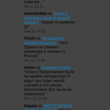
сами им…
”
Окт 3, 23:21
sosedyshka
на
Голая и
переход в подростковый
возраст!
: “
Какой-то наивняк!
)))
”
Сен 28, 07:11
VicUa
на
Не скачите к
волкам,украинцы!
: “
зато
Европа не убивает
украинцев в оличии от
России
”
Авг 20, 13:45
nexto
на
Женщина в лесу
:
“
Клёво! Продолжение было
бы крайне интересное! А
вдруг она будет новой
училкой в его школе,
биологичкой. Вот было бы
прикольно!
”
Июл 13, 22:50
kirgam
на
МИР,ТРУД,МАЙ