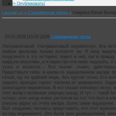
[+ Опубликовать]
carsson.ru »
Современная проза »
Севрова Юлия Валер
Севрова Юлия Валерьевна Шкуро
15.02.2026
|
15.02.2026
Современная проза
Ультраматовый. Ультраматовый лиробиллук. Эта исто
любые фильтры только испортят ее. Я хочу видеть
погрузился в эту историю, верил в неё, как в правд
накрыло мыслями, и я перестал что-либо ощущать, и эт
этого и вылезло… Все иначе: сюжет, действующ
Представьте себе: в каком-то задымленном ангаре б
голый, ну, по крайней мере, без трусов точно. Его во
заднего прохода торчит палочка от мороженого. Задни
шоколадное мороженое. В его глазах мелькнул испуг, ко
этот ангар считанные секунды назад. И тут — такой в
голову: этот ангар очень уж похож на тот, что был в кли
спешно удрал из этого ангара. Было такое ощущение, ч
был озадачен, пытаясь представить, кто этот мужчин
из-под мороженого. Это были мои размышления, мои