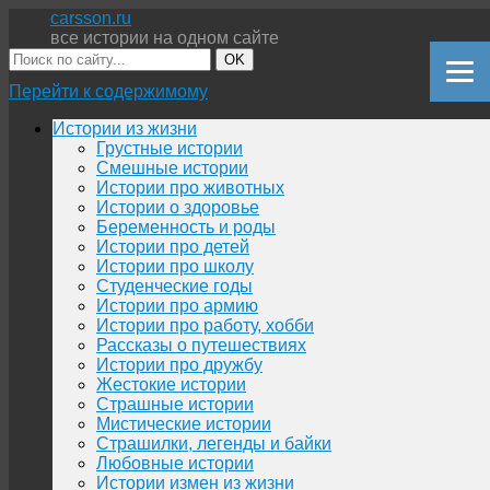
carsson.ru
все истории на одном сайте
OK
Перейти к содержимому
Истории из жизни
Грустные истории
Смешные истории
Истории про животных
Истории о здоровье
Беременность и роды
Истории про детей
Истории про школу
Студенческие годы
Истории про армию
Истории про работу, хобби
Рассказы о путешествиях
Истории про дружбу
Жестокие истории
Страшные истории
Мистические истории
Страшилки, легенды и байки
Любовные истории
Истории измен из жизни