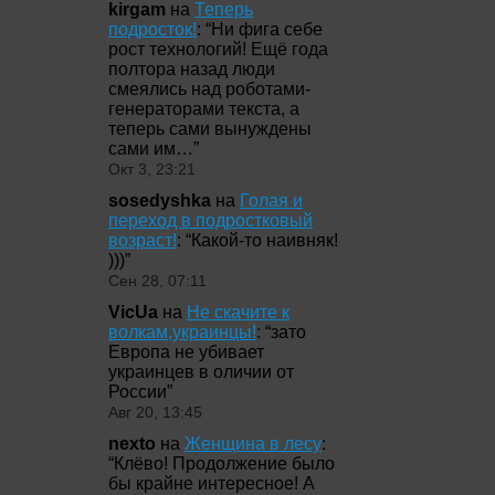
kirgam
на
Теперь
подросток!
: “
Ни фига себе
рост технологий! Ещё года
полтора назад люди
смеялись над роботами-
генераторами текста, а
теперь сами вынуждены
сами им…
”
Окт 3, 23:21
sosedyshka
на
Голая и
переход в подростковый
возраст!
: “
Какой-то наивняк!
)))
”
Сен 28, 07:11
VicUa
на
Не скачите к
волкам,украинцы!
: “
зато
Европа не убивает
украинцев в оличии от
России
”
Авг 20, 13:45
nexto
на
Женщина в лесу
:
“
Клёво! Продолжение было
бы крайне интересное! А