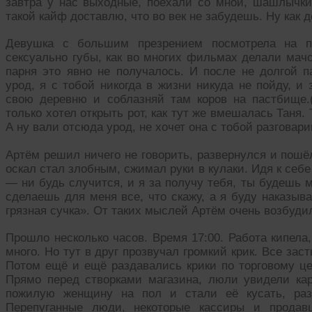
завтра у нас выходные, поехали со мной, шашлычки 
такой кайф доставлю, что во век не забудешь. Ну как 
Девушка с большим презрением посмотрела на па
сексуально губы, как во многих фильмах делали мачо
парня это явно не получалось. И после не долгой п
урод, я с тобой никогда в жизни никуда не пойду, и 
свою деревню и соблазняй там коров на пастбище.
только хотел открыть рот, как тут же вмешалась Таня
А ну вали отсюда урод, не хочет она с тобой разговари
Артём решил ничего не говорить, развернулся и пошёл
оскал стал злобным, сжимал руки в кулаки. Идя к себе 
— ни будь случится, и я за получу тебя, ты будешь 
сделаешь для меня все, что скажу, а я буду наказыва
грязная сучка». От таких мыслей Артём очень возбуди
Прошло несколько часов. Время 17:00. Работа кипела
много. Но тут в друг прозвучал громкий крик. Все зас
Потом ещё и ещё раздавались крики по торговому це
Прямо перед створками магазина, люли увидели ка
пожилую женщину на пол и стали её кусать, раз
Перепуганные люди, некоторые кассиры и продав