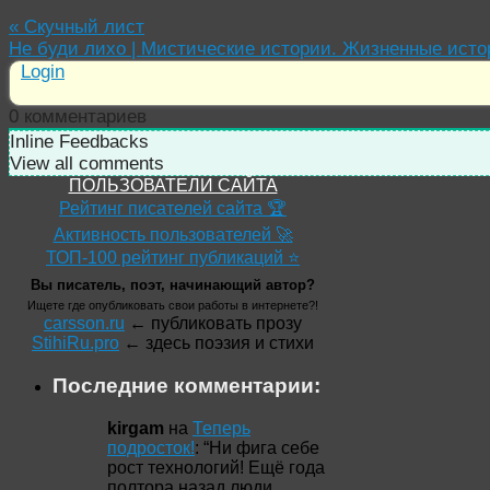
«
Скучный лист
Не буди лихо | Мистические истории. Жизненные исто
Login
0
комментариев
Inline Feedbacks
View all comments
ПОЛЬЗОВАТЕЛИ САЙТА
Рейтинг писателей сайта 🏆
Активность пользователей 🚀
ТОП-100 рейтинг публикаций ⭐
Вы писатель, поэт, начинающий автор?
Ищете где опубликовать свои работы в интернете?!
carsson.ru
← публиковать прозу
StihiRu.pro
← здесь поэзия и стихи
Последние комментарии:
kirgam
на
Теперь
подросток!
: “
Ни фига себе
рост технологий! Ещё года
полтора назад люди