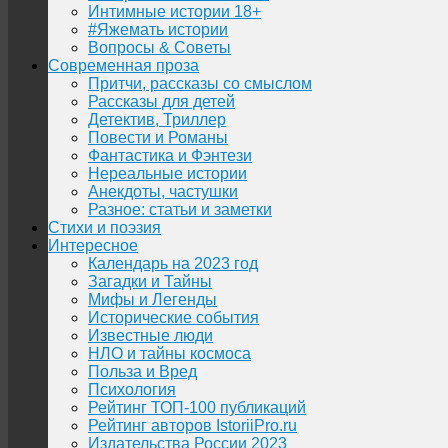
Интимные истории 18+
#Яжемать истории
Вопросы & Советы
Современная проза
Притчи, рассказы со смыслом
Рассказы для детей
Детектив, Триллер
Повести и Романы
Фантастика и Фэнтези
Нереальные истории
Анекдоты, частушки
Разное: статьи и заметки
Стихи и поэзия
Интересное
Календарь на 2023 год
Загадки и Тайны
Мифы и Легенды
Исторические события
Известные люди
НЛО и тайны космоса
Польза и Вред
Психология
Рейтинг ТОП-100 публикаций
Рейтинг авторов IstoriiPro.ru
Издательства России 2023