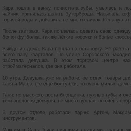
Кара пошла в ванну, почистила зубы, умылась и пош
чайник, принялась делать бутерброды. Насыпала кофе
горячей воды и добавила не много сливок. Села кушать
После завтрака, Кара поплелась одевать свою одежд
белая футболка, так же лёгкие носочки и белые кроссо
Выйдя из дома, Кара пошла на остановку. Её работа
всего пару кварталов. По улице Сербрского находил
работала девушка. В этом торговом центре нах
стройматериалов, где она работала.
10 утра. Девушка уже на работе, ее отдел товары дл
Таня и Маша. (те ещё болтушки, но очень милые дамы
Таня: не высокого роста блондинка, пухлые губы и о
темноволосая девчуля, не много пухлая, но очень доб
В другом отделе работали парни: Артём, Макси
инструментов.
Максим и Саша были лучшими друзьями, красивыми