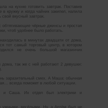
ла на кухню готовить завтрак. Поставив
 в кружку и когда чайник закипел, налила
 свой вкусный завтрак.
у: обтягивающие чёрные джинсы и простая
вки, чтоб удобнее было работать.
 находилась в минутах двадцати от дома,
ся тот самый торговый центр, в котором
одился не очень большой магазинчик
я дома, так же с ней работают 2 девушки:
).
чень заразительный смех. А Маша: обычная
рая… всегда поможет в любой ситуации.
м и Саша. Их отдел был электрики и
 умными, весёлыми. Ну, а Артём был не