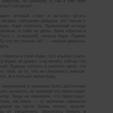
замутим, по пивасику, а там я уже тебе
детка? Согласна?
рня, который стоял и пытался кусать
 актёры, соблазняя девушек, вот только у
аузы, Кара ответила: Проваливай отсюда
запомни, я тебе не детка. Вали обратно в
(Чуть с усмешкой) сказала Кара. Парень
. Ты что не слышал её? — сказала девушка.
вать.
 обратно в свой отдел. Его улыбка спала,
в отдел, он думал: » ну ничего, сейчас что
моей. Будешь ползать и умолять меня, что
ть тебя, за то, что не слушалась раньше,
лся, всё больше желая Кару.
, покупателей в магазине было достаточно
тыли на месте, не понимая что происходит.
нтру. Люди не понимали, что происходит.
ртину, как какие — то мужчины повалили
дирая на части. Кровь лилась ручьем.
цы от увиденного, бросились бежать в