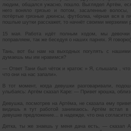
людим, общался ужасно, пошло. Выглядел Артём, есл
него воняло грязью и потом, засаленные волосы,
потёртые грязные джинсы, футболка, чёрная вся в пя
пошлые шутки расскажет, то начнёт своими мерзкими р
15 мая. Работа идёт полным ходом, мы девочки
поправляем, так же беседуя о наших парнях. Я говорю(
Тань, вот бы нам на выходных погулять с нашими
думаешь мы им нравимся?
— Ответ Тани был чёток и краток: » Я, слышала , чт
что они на нас запали».
В тот момент, когда девушки разговаривали, подо
улыбаясь: Артём сказал Каре: — Привет крошка, облиз
Девушка, посмотрев на Артёма, не сказала ему привет
видишь я тут работой занимаюсь. Артём встал в 
девушке предложение… в надежде, что она согласится
Детка, ты же знаешь у меня дача есть, — сказал Ар