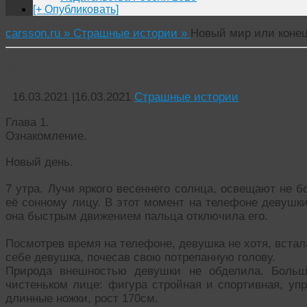
[+ Опубликовать]
carsson.ru »
Страшные истории »
Новый мир или коне
Новый мир или конец всему?
16.03.2021
|
16.03.2021
Страшные истории
Глава 1.
Ознакомление.
Новый день.
7 утра. Лучи яркого весеннего солнца, освещают не 
её сонному лицу. В этот момент на телефоне девушки
она быстрым движением пальца отключила его.
Посмотрев время на телефоне, девушка не хотя, встал
себе девушка, почесав свою потрепанную голову.
Природа внешностью девушки не обделила. Больш
чистеньком лице: фигура стройная и спортивная, упр
длинные ножки, рост 170см.