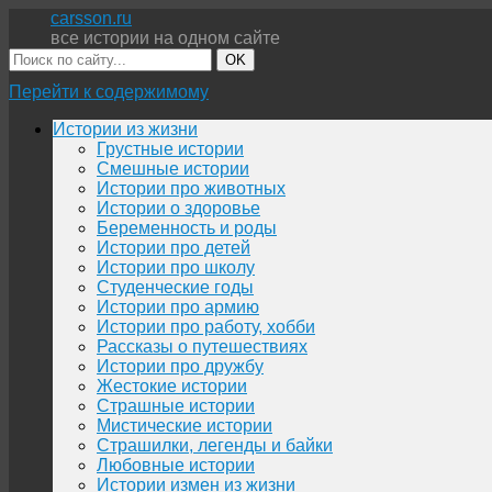
carsson.ru
все истории на одном сайте
OK
Перейти к содержимому
Истории из жизни
Грустные истории
Смешные истории
Истории про животных
Истории о здоровье
Беременность и роды
Истории про детей
Истории про школу
Студенческие годы
Истории про армию
Истории про работу, хобби
Рассказы о путешествиях
Истории про дружбу
Жестокие истории
Страшные истории
Мистические истории
Страшилки, легенды и байки
Любовные истории
Истории измен из жизни