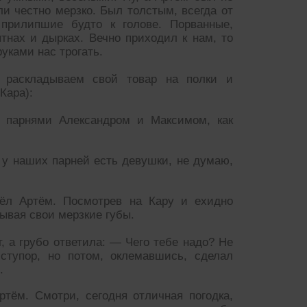
и честно мерзко. Был толстым, всегда от
 прилипшие будто к голове. Порванные,
тнах и дырках. Вечно приходил к нам, то
уками нас трогать.
 раскладываем свой товар на полки и
Кара):
 парнями Александром и Максимом, как
о у наших парней есть девушки, не думаю,
шёл Артём. Посмотрев на Кару и ехидно
ывая свои мерзкие губы.
, а грубо ответила: — Чего тебе надо? Не
ступор, но потом, оклемавшись, сделал
.
тём. Смотри, сегодня отличная погодка,