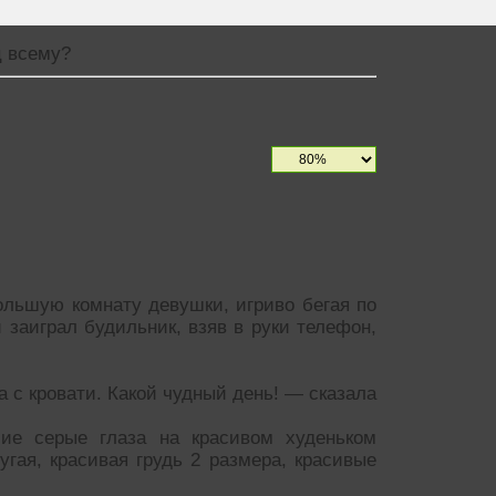
ц всему?
большую комнату девушки, игриво бегая по
 заиграл будильник, взяв в руки телефон,
а с кровати. Какой чудный день! — сказала
ие серые глаза на красивом худеньком
угая, красивая грудь 2 размера, красивые