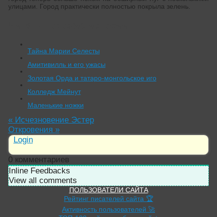
улицами. Город практически полностью покрыла зелень.
Читать похожие истории:
Тайна Марии Селесты
Амитивилль и его ужасы
Золотая Орда и татаро-монгольское иго
Колледж Мейнут
Маленькие ножки
«
Исчезновение Эстер
Откровения
»
Login
0
комментариев
Inline Feedbacks
View all comments
ПОЛЬЗОВАТЕЛИ САЙТА
Рейтинг писателей сайта 🏆
Активность пользователей 🚀