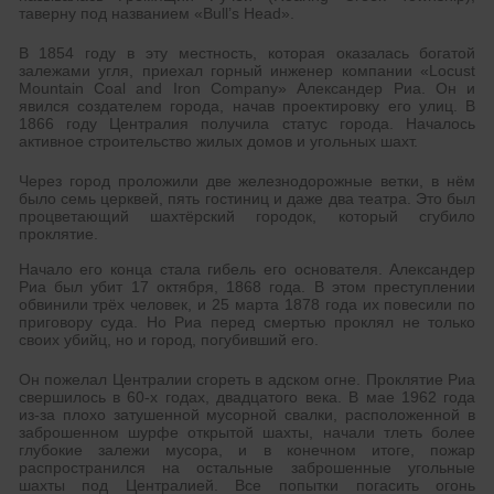
таверну под названием «Bull’s Head».
В 1854 году в эту местность, которая оказалась богатой
залежами угля, приехал горный инженер компании «Locust
Mountain Coal and Iron Company» Александер Риа. Он и
явился создателем города, начав проектировку его улиц. В
1866 году Централия получила статус города. Началось
активное строительство жилых домов и угольных шахт.
Через город проложили две железнодорожные ветки, в нём
было семь церквей, пять гостиниц и даже два театра. Это был
процветающий шахтёрский городок, который сгубило
проклятие.
Начало его конца стала гибель его основателя. Александер
Риа был убит 17 октября, 1868 года. В этом преступлении
обвинили трёх человек, и 25 марта 1878 года их повесили по
приговору суда. Но Риа перед смертью проклял не только
своих убийц, но и город, погубивший его.
Он пожелал Централии сгореть в адском огне. Проклятие Риа
свершилось в 60-х годах, двадцатого века. В мае 1962 года
из-за плохо затушенной мусорной свалки, расположенной в
заброшенном шурфе открытой шахты, начали тлеть более
глубокие залежи мусора, и в конечном итоге, пожар
распространился на остальные заброшенные угольные
шахты под Централией. Все попытки погасить огонь