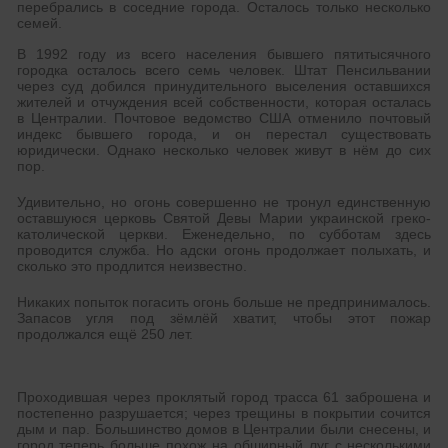
перебрались в соседние города. Осталось только несколько
семей.
В 1992 году из всего населения бывшего пятитысячного
городка осталось всего семь человек. Штат Пенсильвании
через суд добился принудительного выселения оставшихся
жителей и отчуждения всей собственности, которая осталась
в Централии. Почтовое ведомство США отменило почтовый
индекс бывшего города, и он перестал существовать
юридически. Однако несколько человек живут в нём до сих
пор.
Удивительно, но огонь совершенно не тронул единственную
оставшуюся церковь Святой Девы Марии украинской греко-
католической церкви. Еженедельно, по субботам здесь
проводится служба. Но адски огонь продолжает полыхать, и
сколько это продлится неизвестно.
Никаких попыток погасить огонь больше не предпринималось.
Запасов угля под зёмлёй хватит, чтобы этот пожар
продолжался ещё 250 лет.
Проходившая через проклятый город трасса 61 заброшена и
постепенно разрушается; через трещины в покрытии сочится
дым и пар. Большинство домов в Централии были снесены, и
город теперь больше похож на обширный луг с несколькими