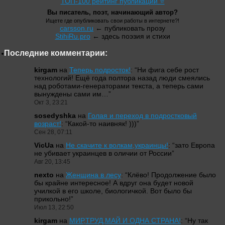
ТОП-100 рейтинг публикаций ⭐
Вы писатель, поэт, начинающий автор?
Ищете где опубликовать свои работы в интернете?!
carsson.ru
← публиковать прозу
StihiRu.pro
← здесь поэзия и стихи
Последние комментарии:
kirgam
на
Теперь подросток!
: “
Ни фига себе рост
технологий! Ещё года полтора назад люди смеялись
над роботами-генераторами текста, а теперь сами
вынуждены сами им…
”
Окт 3, 23:21
sosedyshka
на
Голая и переход в подростковый
возраст!
: “
Какой-то наивняк! )))
”
Сен 28, 07:11
VicUa
на
Не скачите к волкам,украинцы!
: “
зато Европа
не убивает украинцев в оличии от России
”
Авг 20, 13:45
nexto
на
Женщина в лесу
: “
Клёво! Продолжение было
бы крайне интересное! А вдруг она будет новой
училкой в его школе, биологичкой. Вот было бы
прикольно!
”
Июл 13, 22:50
kirgam
на
МИР,ТРУД,МАЙ И ОДНА СТРАНА!
: “
Ну так