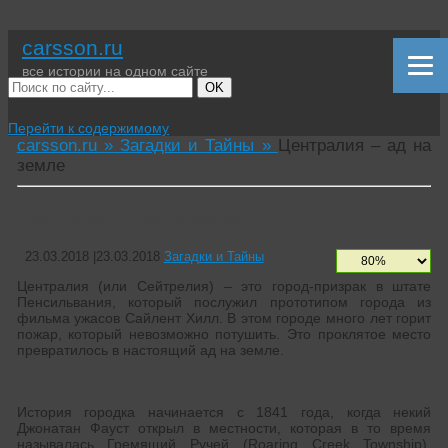
carsson.ru
все истории на одном сайте
OK
Перейти к содержимому
carsson.ru »
Загадки и Тайны »
Централия – ад на
земле
Централия – ад на земле
23.03.2018
|
23.03.2018
Загадки и Тайны
Централия (или Сейтрелия) – это город-призрак в штате
Пенсильвания, который послужил прототипом города из
фильма ужасов Сайлент Хилл. В этом городе много лет горит
пожар, который невозможно потушить. Это проклятое место
превратилось в настоящий ад на земле.
История городка начинается с 1841 года, когда некий
Джонатан Фауст открыл в местности, которая в то время
называлась Гремящий Ручей (Roaring Creek Township),