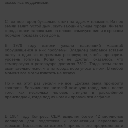
оказались неудачными.
С тех пор город буквально стоит на адском пламени. Из-под
земли валит густой дым, окутывающий улицы города. Жители
города стали жаловаться на плохое самочувствие и в срочном
порядке покидать свои дома.
В 1979 году жители узнали настоящий масштаб
обрушившейся а них проблемы. Владелец заправки вставил
палку в один из подземных резервуаров, чтобы проверить
уровень топлива. Когда он её достал, оказалось, что
температура в резервуаре достигла 78°C. Тогда всем стало
окончательно ясно, что из города пора уносить ноги. В любой
момент все могли взлететь на воздух.
Но и на этот раз уехали не все. Должна была произойти
трагедия. Большинство жителей покинуло город лишь после
того, как несколько человек сгинули в раскалённой
преисподней, когда под их ногами провалился асфальт.
В 1984 году Конгресс США выделил более 42 миллионов
долларов для подготовки и организации переселения
горожан. Большинство жителей приняли это предложение и