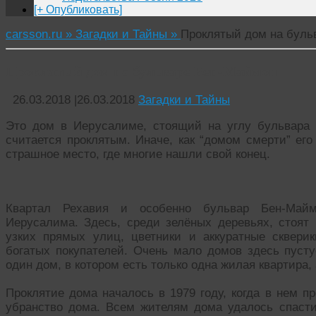
[+ Опубликовать]
carsson.ru »
Загадки и Тайны »
Проклятый дом на буль
Проклятый дом на бульваре Бен-Маймон
26.03.2018
|
26.03.2018
Загадки и Тайны
Это дом в Иерусалиме, стоящий на углу бульвара
считается проклятым. Иначе, как “домом смерти” его
страшное место, где многие нашли свой конец.
Квартал Рехавия и особенно бульвар Бен-Май
Иерусалима. Здесь, среди зелёных деревьях, стоят 
узких прямых улиц, цветники и аккуратные сквери
богатых покупателей. Очень мало домов здесь пусту
один дом, в котором есть только одна жилая квартира,
Проклятие дома началось в 1979 году, когда в нем п
убранство дома. Всем жителям дома удалось спастис