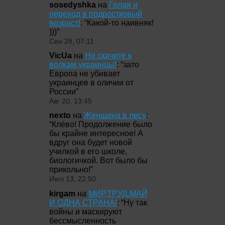
sosedyshka
на
Голая и
переход в подростковый
возраст!
: “
Какой-то наивняк!
)))
”
Сен 28, 07:11
VicUa
на
Не скачите к
волкам,украинцы!
: “
зато
Европа не убивает
украинцев в оличии от
России
”
Авг 20, 13:45
nexto
на
Женщина в лесу
:
“
Клёво! Продолжение было
бы крайне интересное! А
вдруг она будет новой
училкой в его школе,
биологичкой. Вот было бы
прикольно!
”
Июл 13, 22:50
kirgam
на
МИР,ТРУД,МАЙ
И ОДНА СТРАНА!
: “
Ну так
войны и маскируют
бессмысленность