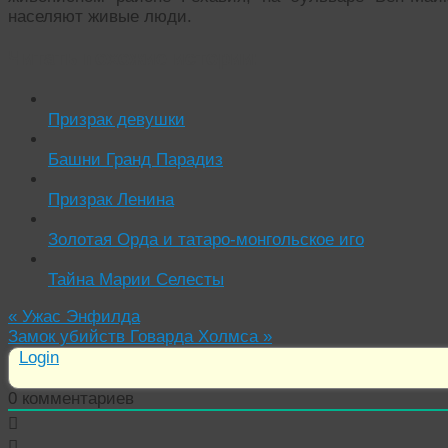
населяют живые люди.
Читать похожие истории:
Призрак девушки
Башни Гранд Парадиз
Призрак Ленина
Золотая Орда и татаро-монгольское иго
Тайна Марии Селесты
«
Ужас Энфилда
Замок убийств Говарда Холмса
»
Login
0
комментариев