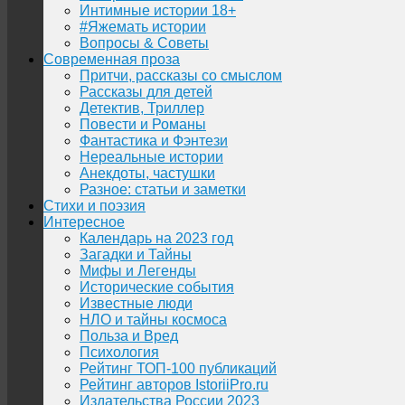
Интимные истории 18+
#Яжемать истории
Вопросы & Советы
Современная проза
Притчи, рассказы со смыслом
Рассказы для детей
Детектив, Триллер
Повести и Романы
Фантастика и Фэнтези
Нереальные истории
Анекдоты, частушки
Разное: статьи и заметки
Стихи и поэзия
Интересное
Календарь на 2023 год
Загадки и Тайны
Мифы и Легенды
Исторические события
Известные люди
НЛО и тайны космоса
Польза и Вред
Психология
Рейтинг ТОП-100 публикаций
Рейтинг авторов IstoriiPro.ru
Издательства России 2023