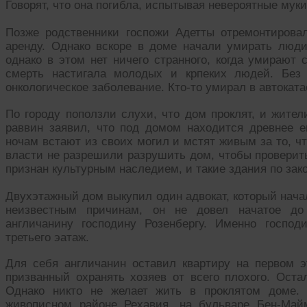
Говорят, что она погибла, испытывая невероятные муки
Позже родственники госпожи Адетты отремонтирова
аренду. Однако вскоре в доме начали умирать люд
однако в этом нет ничего странного, когда умирают
смерть настигала молодых и крпеких людей. Без 
онкологическое заболевание. Кто-то умирал в автоката
По городу поползли слухи, что дом проклят, и жител
раввин заявил, что под домом находится древнее 
ночам встают из своих могил и мстят живым за то, ч
власти не разрешили разрушить дом, чтобы проверит
признан культурным наследием, и такие здания по зак
Двухэтажный дом выкупил один адвокат, который начал
неизвестным причинам, он не довел начатое до
англичанину господину Розенбергу. Именно господ
третьего эатаж.
Для себя англичанин оставил квартиру на первом э
призванный охранять хозяев от всего плохого. Оста
Однако никто не желает жить в проклятом доме. 
живописном районе Рехавия, на бульваре Бен-Майм