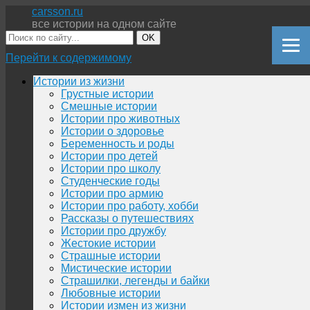
carsson.ru
все истории на одном сайте
OK
Перейти к содержимому
Истории из жизни
Грустные истории
Смешные истории
Истории про животных
Истории о здоровье
Беременность и роды
Истории про детей
Истории про школу
Студенческие годы
Истории про армию
Истории про работу, хобби
Рассказы о путешествиях
Истории про дружбу
Жестокие истории
Страшные истории
Мистические истории
Страшилки, легенды и байки
Любовные истории
Истории измен из жизни