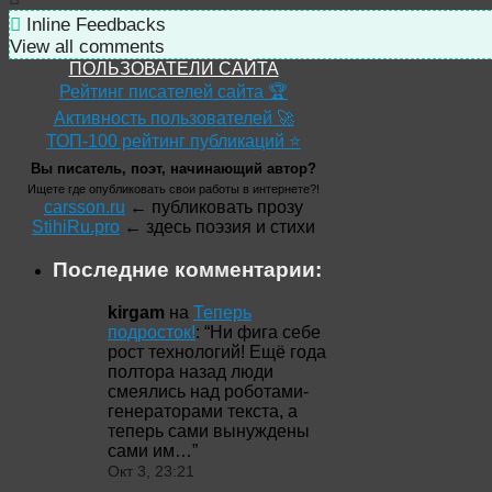
Inline Feedbacks
View all comments
ПОЛЬЗОВАТЕЛИ САЙТА
Рейтинг писателей сайта 🏆
Активность пользователей 🚀
ТОП-100 рейтинг публикаций ⭐
Вы писатель, поэт, начинающий автор?
Ищете где опубликовать свои работы в интернете?!
carsson.ru
← публиковать прозу
StihiRu.pro
← здесь поэзия и стихи
Последние комментарии:
kirgam
на
Теперь
подросток!
: “
Ни фига себе
рост технологий! Ещё года
полтора назад люди
смеялись над роботами-
генераторами текста, а
теперь сами вынуждены
сами им…
”
Окт 3, 23:21