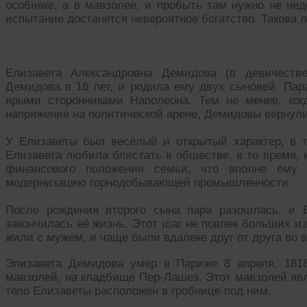
особняке, а в мавзолее, и пробыть там нужно не не
испытание достанется невероятное богатство. Такова л
Елизавета Александровна Демидова (в девичеств
Демидова в 16 лет, и родила ему двух сыновей. Пар
ярыми сторонниками Наполеона. Тем не менее, ко
напряжение на политической арене, Демидовы вернулис
У Елизаветы был весёлый и открытый характер, в т
Елизавета любила блистать в обществе, в то время,
финансового положения семьи, что вполне ему у
модернизацию горнодобывающей промышленности.
После рождения второго сына пара разошлась, и 
закончилась её жизнь. Этот шаг не повлек больших из
жили с мужем, и чаще были вдалеке друг от друга во 
Элизавета Демидова умер в Париже 8 апреля, 181
мавзолей, на кладбище Пер-Лашез. Этот мавзолей яв
тело Елизаветы расположен в гробнице под ним.