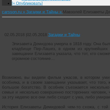
[+ Опубликовать]
carsson.ru »
Загадки и Тайны »
Мавзолей Елизаветы Д
Мавзолей Елизаветы Демидовой
02.05.2018
|
02.05.2018
Загадки и Тайны
Элизавета Демидова умерла в 1818 году. Она бы
кладбище Пер-Лашез, в одном из крупнейших 
завещании Елизавета указала, что тот, кто сможе
огромное состояние…
Возможно, вы видели фильм ужасов, в котором уми
особняка, и в своем завещании указывает, что того, 
большое богатство. В особняк съезжается несколько
семьи и несколько совершенно посторонних человек, 
за эту неделю все они либо сходят с ума, либо умираю
История Елизаветы Демидовой чем-то схожа, с той