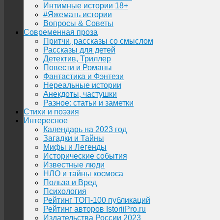
Интимные истории 18+
#Яжемать истории
Вопросы & Советы
Современная проза
Притчи, рассказы со смыслом
Рассказы для детей
Детектив, Триллер
Повести и Романы
Фантастика и Фэнтези
Нереальные истории
Анекдоты, частушки
Разное: статьи и заметки
Стихи и поэзия
Интересное
Календарь на 2023 год
Загадки и Тайны
Мифы и Легенды
Исторические события
Известные люди
НЛО и тайны космоса
Польза и Вред
Психология
Рейтинг ТОП-100 публикаций
Рейтинг авторов IstoriiPro.ru
Издательства России 2023