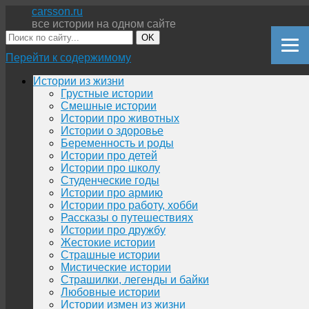
carsson.ru
все истории на одном сайте
OK
Перейти к содержимому
Истории из жизни
Грустные истории
Смешные истории
Истории про животных
Истории о здоровье
Беременность и роды
Истории про детей
Истории про школу
Студенческие годы
Истории про армию
Истории про работу, хобби
Рассказы о путешествиях
Истории про дружбу
Жестокие истории
Страшные истории
Мистические истории
Страшилки, легенды и байки
Любовные истории
Истории измен из жизни