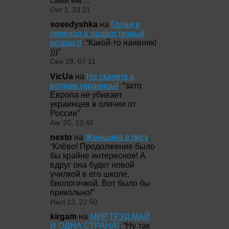
сами им…
”
Окт 3, 23:21
sosedyshka
на
Голая и
переход в подростковый
возраст!
: “
Какой-то наивняк!
)))
”
Сен 28, 07:11
VicUa
на
Не скачите к
волкам,украинцы!
: “
зато
Европа не убивает
украинцев в оличии от
России
”
Авг 20, 13:45
nexto
на
Женщина в лесу
:
“
Клёво! Продолжение было
бы крайне интересное! А
вдруг она будет новой
училкой в его школе,
биологичкой. Вот было бы
прикольно!
”
Июл 13, 22:50
kirgam
на
МИР,ТРУД,МАЙ
И ОДНА СТРАНА!
: “
Ну так