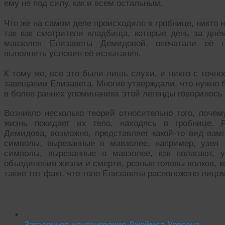
ему не под силу, как и всем остальным.
Что же на самом деле происходило в гробнице, никто не
так как смотрители кладбища, которые день за дн
мавзолея Елизаветы Демидовой, опечатали её гр
выполнить условия её испытания.
К тому же, все это были лишь слухи, и никто с точно
завещании Елизавета. Многие утверждали, что нужно 
в более ранних упоминаниях этой легенды говорилось 
Возникло несколько теорий относительно того, почем
жизнь покидает их тело, находясь в гробнице. Р
Демидова, возможно, представляет какой-то вид вам
символы, вырезанные в мавзолее, например, узел
символы, вырезанные о мавзолее, как полагают, 
объединения жизни и смерти, резные головы волков, к
также тот факт, что тело Елизаветы расположено лицо
Читать похожие истории:
Загадочное исчезновение Джеймса Уорсона