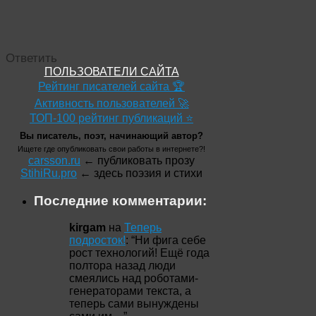
Ответить
ПОЛЬЗОВАТЕЛИ САЙТА
Рейтинг писателей сайта 🏆
Активность пользователей 🚀
ТОП-100 рейтинг публикаций ⭐
Вы писатель, поэт, начинающий автор?
Ищете где опубликовать свои работы в интернете?!
carsson.ru
← публиковать прозу
StihiRu.pro
← здесь поэзия и стихи
Последние комментарии:
kirgam
на
Теперь
подросток!
: “
Ни фига себе
рост технологий! Ещё года
полтора назад люди
смеялись над роботами-
генераторами текста, а
теперь сами вынуждены