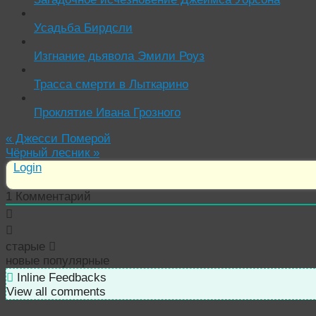
Усадьба Бирдсли
Изгнание дьявола Эмили Роуз
Трасса смерти в Лыткарино
Проклятие Ивана Грозного
«
Джесси Померой
Чёрный лесник
»
Login
1
Комментарий
старые
новые
популярные
Inline Feedbacks
View all comments