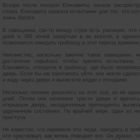
Вскоре после похорон Елизаветы, начали распростр
слова, Елизавета назвала испытание для тех, кто хот
очень богата.
В завещании, где-то между строк есть указание, что 
дней и 366 ночей запертым в ее могиле, в одиноч
позволяется покидать гробницу в этот период времени,
Неизвестно, насколько законно такое завещание, 
достаточно серьёзно, чтобы принять испытание. 
Елизаветы, отводили в гробницу, где было погребен
дверь. Если бы им захотелось уйти, они могли сдела
и воду через двери и выносили ведро с отходами.
Несколько человек решились на этот шаг, но ни оди
дней. Потом они начинали трясти двери и кричать
открывали дверь, незадачливые претенденты вылет
удрученном состоянии. По крайней мере, один из ни
приступа.
Не известно, что пережили эти люди, находясь в гро
что чувствовал, как жизнь покидает его. Он думал, ч