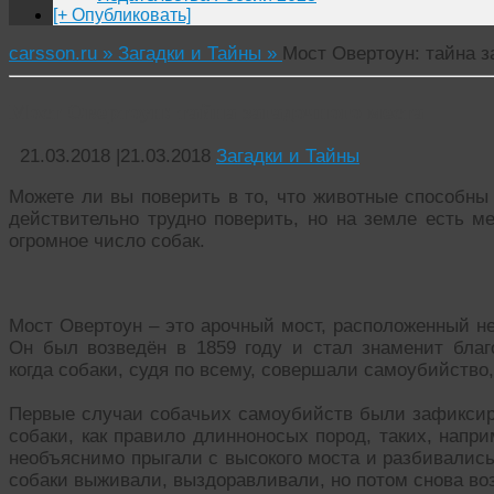
[+ Опубликовать]
carsson.ru »
Загадки и Тайны »
Мост Овертоун: тайна з
Мост Овертоун: тайна загадочного места
21.03.2018
|
21.03.2018
Загадки и Тайны
Можете ли вы поверить в то, что животные способны
действительно трудно поверить, но на земле есть м
огромное число собак.
Мост Овертоун – это арочный мост, расположенный не
Он был возведён в 1859 году и стал знаменит бла
когда собаки, судя по всему, совершали самоубийство, 
Первые случаи собачьих самоубийств были зафиксиро
собаки, как правило длинноносых пород, таких, напр
необъяснимо прыгали с высокого моста и разбивались
собаки выживали, выздоравливали, но потом снова во