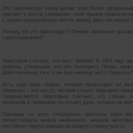
Эту трагическую тайну делает ещё более загадочным 
прыгают с моста, совершают свой прыжок практически
с одного определённого места: между двух последних 
Почему же это происходит? Почему животные прыгают
самосохранения?
Некоторые считают, что мост проклят. В 1994 году о
ребёнка, утверждая, что это Антихрист. Позже, муж
Действительно ли в этом был виноват мост Овертоун? 
Есть ещё одна теория, которая происходит из кел
Овертоун – это место, которое служит барьером меж
соприкасаются. Некоторые считают, что собаки 
явлениям и, возможно, их пугают духи, которых не мог
Однажды на мост специально приехала одна женщ
почувствовала ничего необычного, никакой негативн
постоянно тянула поводок на правую сторону моста.