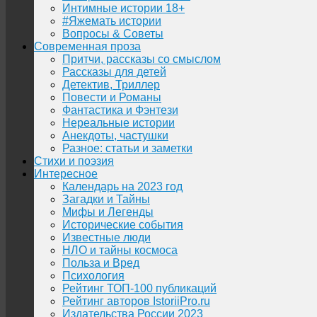
Интимные истории 18+
#Яжемать истории
Вопросы & Советы
Современная проза
Притчи, рассказы со смыслом
Рассказы для детей
Детектив, Триллер
Повести и Романы
Фантастика и Фэнтези
Нереальные истории
Анекдоты, частушки
Разное: статьи и заметки
Стихи и поэзия
Интересное
Календарь на 2023 год
Загадки и Тайны
Мифы и Легенды
Исторические события
Известные люди
НЛО и тайны космоса
Польза и Вред
Психология
Рейтинг ТОП-100 публикаций
Рейтинг авторов IstoriiPro.ru
Издательства России 2023