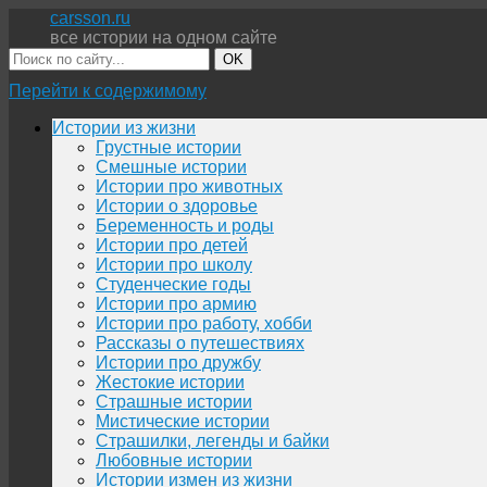
carsson.ru
все истории на одном сайте
OK
Перейти к содержимому
Истории из жизни
Грустные истории
Смешные истории
Истории про животных
Истории о здоровье
Беременность и роды
Истории про детей
Истории про школу
Студенческие годы
Истории про армию
Истории про работу, хобби
Рассказы о путешествиях
Истории про дружбу
Жестокие истории
Страшные истории
Мистические истории
Страшилки, легенды и байки
Любовные истории
Истории измен из жизни