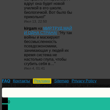
вдруг она будет новой
училкой в его школе,
биологичкой. Вот было бы
прикольно!
”
Июл 13, 22:50
kirgam
на
МИР,ТРУД,МАЙ
И ОДНА СТРАНА!
: “
Ну так
войны и маскируют
бессмысленность
псевдоэкономики,
занимающая у людей их
время система не
настолько глупа, чтобы
сгубить себя в…
”
Июл 4, 01:41
FAQ
|
Контакты
|
Реклама
|
Sitemap
|
Privacy Policy
2023 © IstoriiPro.ru – литературный портал для начинающи
0