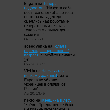
kirgam
на
Теперь
подросток!
: “
Ни фига себе
рост технологий! Ещё года
полтора назад люди
смеялись над роботами-
генераторами текста, а
теперь сами вынуждены
сами им…
”
Окт 3, 23:21
sosedyshka
на
Голая и
переход в подростковый
возраст!
: “
Какой-то наивняк!
)))
”
Сен 28, 07:11
VicUa
на
Не скачите к
волкам,украинцы!
: “
зато
Европа не убивает
украинцев в оличии от
России
”
Авг 20, 13:45
nexto
на
Женщина в лесу
:
“
Клёво! Продолжение было
бы крайне интересное! А