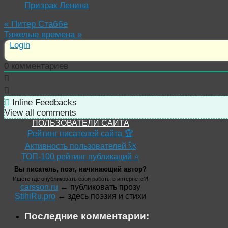
Призрак Ленина
«
Питер Стаббе
Тяжелые времена
»
Login
0
комментариев
Inline Feedbacks
View all comments
ПОЛЬЗОВАТЕЛИ САЙТА
Рейтинг писателей сайта 🏆
Активность пользователей 🚀
ТОП-100 рейтинг публикаций ⭐
Вы писатель, поэт, начинающий автор?
Ищете где опубликовать свои работы в интернете?!
carsson.ru
← публиковать прозу
StihiRu.pro
← здесь поэзия и стихи
Последние комментарии: