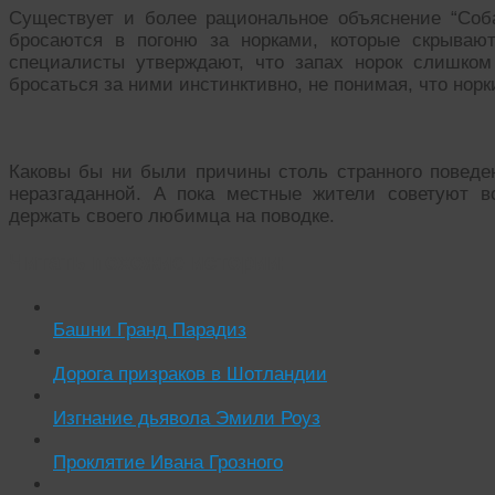
Существует и более рациональное объяснение “Соб
бросаются в погоню за норками, которые скрываю
специалисты утверждают, что запах норок слишком
бросаться за ними инстинктивно, не понимая, что норк
Каковы бы ни были причины столь странного поведен
неразгаданной. А пока местные жители советуют в
держать своего любимца на поводке.
Читать похожие истории:
Башни Гранд Парадиз
Дорога призраков в Шотландии
Изгнание дьявола Эмили Роуз
Проклятие Ивана Грозного