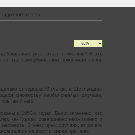
агадочного места
 добровольно расстаться с жизнью? В это
есто, где самоубийством покончило жизнь
далеко от городка Мильтон, в Шотландии.
годаря множеству необъяснимых случаев,
прыгая с него.
ваны в 1950-х годах. Было замечено, что
имер, как Колли, совершенно неожиданно и
 насмерть. В некоторых случаях, впрочем,
звращались на мост и снова прыгали.