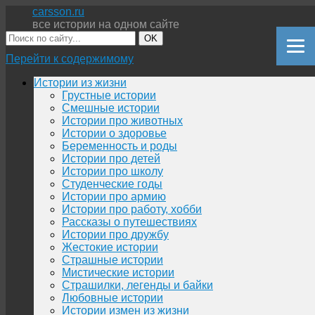
carsson.ru
все истории на одном сайте
OK
Перейти к содержимому
Истории из жизни
Грустные истории
Смешные истории
Истории про животных
Истории о здоровье
Беременность и роды
Истории про детей
Истории про школу
Студенческие годы
Истории про армию
Истории про работу, хобби
Рассказы о путешествиях
Истории про дружбу
Жестокие истории
Страшные истории
Мистические истории
Страшилки, легенды и байки
Любовные истории
Истории измен из жизни