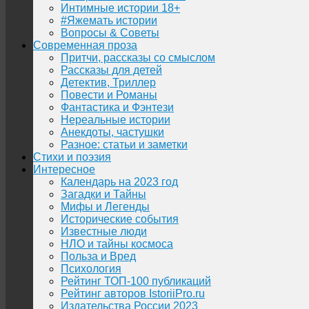
Интимные истории 18+
#Яжемать истории
Вопросы & Советы
Современная проза
Притчи, рассказы со смыслом
Рассказы для детей
Детектив, Триллер
Повести и Романы
Фантастика и Фэнтези
Нереальные истории
Анекдоты, частушки
Разное: статьи и заметки
Стихи и поэзия
Интересное
Календарь на 2023 год
Загадки и Тайны
Мифы и Легенды
Исторические события
Известные люди
НЛО и тайны космоса
Польза и Вред
Психология
Рейтинг ТОП-100 публикаций
Рейтинг авторов IstoriiPro.ru
Издательства России 2023