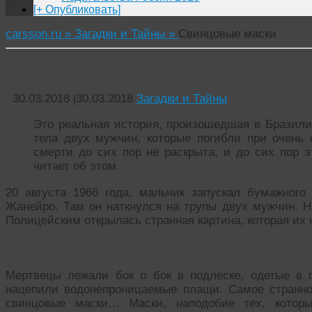
[+ Опубликовать]
carsson.ru »
Загадки и Тайны »
Свинцовые маски
Свинцовые маски
30.03.2018
|
30.03.2018
Загадки и Тайны
Это реальная история, произошедшая в Бразили
тела двух мужчин, которые погибли при очень 
смерти до сих пор не раскрыта, и до сих пор э
читает об этом.
20 августа 1966 года, мальчик запускал бумажног
Жанейро. Там он наткнулся на трупы двух мужчин. 
Полицейским открылась странная картина, которая их 
Мертвецы лежали бок о бок в подлеске, одетые в 
нацепили водонепроницаемые плащи. Самое странно
свинцовые маски… Маски, наподобие тех, которы