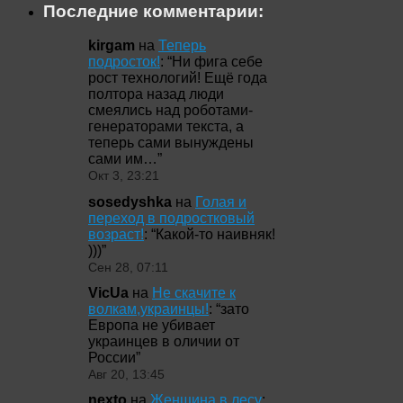
Последние комментарии:
kirgam
на
Теперь
подросток!
: “
Ни фига себе
рост технологий! Ещё года
полтора назад люди
смеялись над роботами-
генераторами текста, а
теперь сами вынуждены
сами им…
”
Окт 3, 23:21
sosedyshka
на
Голая и
переход в подростковый
возраст!
: “
Какой-то наивняк!
)))
”
Сен 28, 07:11
VicUa
на
Не скачите к
волкам,украинцы!
: “
зато
Европа не убивает
украинцев в оличии от
России
”
Авг 20, 13:45
nexto
на
Женщина в лесу
: