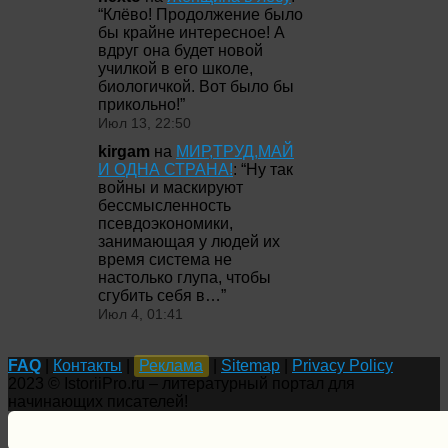
“
Клёво! Продолжение было
бы крайне интересное! А
вдруг она будет новой
училкой в его школе,
биологичкой. Вот было бы
прикольно!
”
Июл 13, 22:50
kirgam
на
МИР,ТРУД,МАЙ
И ОДНА СТРАНА!
: “
Ну так
войны и маскируют
бессмысленность
псевдоэкономики,
занимающая у людей их
время система не
настолько глупа, чтобы
сгубить себя в…
”
Июл 4, 01:41
FAQ
|
Контакты
|
Реклама
|
Sitemap
|
Privacy Policy
2023 © IstoriiPro.ru – литературный портал для
начинающих писателей!