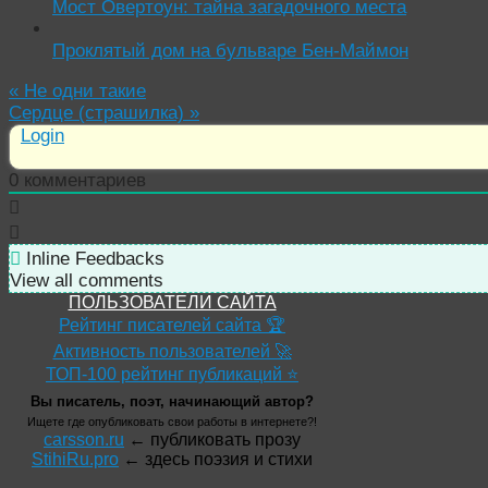
Мост Овертоун: тайна загадочного места
Проклятый дом на бульваре Бен-Маймон
«
Не одни такие
Сердце (страшилка)
»
Login
0
комментариев
Inline Feedbacks
View all comments
ПОЛЬЗОВАТЕЛИ САЙТА
Рейтинг писателей сайта 🏆
Активность пользователей 🚀
ТОП-100 рейтинг публикаций ⭐
Вы писатель, поэт, начинающий автор?
Ищете где опубликовать свои работы в интернете?!
carsson.ru
← публиковать прозу
StihiRu.pro
← здесь поэзия и стихи