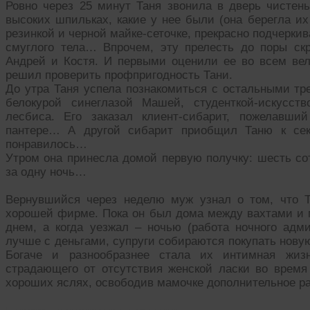
Ровно через 25 минут Таня звонила в дверь чистень
высоких шпильках, какие у нее были (она берегла их
резинкой и черной майке-сеточке, прекрасно подчерки
смуглого тела… Впрочем, эту прелесть до поры с
Андрей и Костя. И первыми оценили ее во всем вел
решил проверить профпригодность Тани.
До утра Таня успела познакомиться с остальными тр
белокурой синеглазой Машей, студенткой-искусст
лесбиса. Его заказал клиент-сибарит, пожелавши
пантере… А другой сибарит приобщил Таню к секс
понравилось…
Утром она принесла домой первую получку: шесть со
за одну ночь…
Вернувшийся через неделю муж узнал о том, что Т
хорошей фирме. Пока он был дома между вахтами и м
днем, а когда уезжал – ночью (работа ночного адм
лучше с деньгами, супруги собираются покупать нову
Богаче и разнообразнее стала их интимная жизн
страдающего от отсутствия женской ласки во время
хороших яслях, освободив мамочке дополнительное 