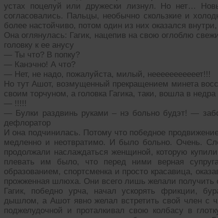
устах поцелуй или дружески лизнул. Но нет… Нов
согласовались. Пальцы, необычно скользкие и холод
более настойчиво, потом один из них оказался внутри,
Она оглянулась: Гагик, нацепив на свою оглоблю свеж
головку к ее анусу
— Ты что? В попку?
— Канэчно! А что?
— Нет, не надо, пожалуйста, милый, нееееееееееет!!!
Но тут Ашот, возмущенный прекращением минета восст
своим торчуном, а головка Гагика, таки, вошла в недр
— !!!!!
— Булки раздвинь руками – нэ больно будэт! — заб
дефлоратор
И она подчинилась. Потому что победное продвижение
медленно и неотвратимо. И было больно. Очень. Сл
продолжали наслаждаться женщиной, которую купили 
плевать им было, что перед ними верная супруг
образованием, спортсменка и просто красавица, оказа
прожженная шлюха. Они всего лишь желали получить с
Гагик, победно урча, начал ускорять фрикции, б
дышлом, а Ашот явно желал встретить свой член с ч
поджелудочной и проталкивал свою колбасу в глотк