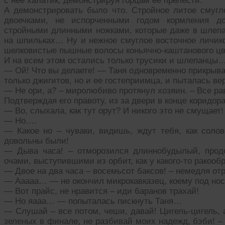
с нее халатик, демонстрируя горцам ее прелести.
А демонстрировать было что. Стройное литое смугл
двоечками, не испорченными годом кормления д
стройными длинными ножками, которые даже в шлепа
на шпильках… Ну и нежное смуглое восточное личико 
шелковистые пышные волосы коньячно-каштанового ц
И на всем этом остались только трусики и шлепанцы
— Ой! Что вы делаете! — Таня одновременно прикрыва
только джигитов, но и ее гостеприимца, и пыталась в
— Не ори, а? – миролюбиво протянул хозяин. – Все рав
Подтверждая его правоту, из за двери в конце коридо
— Во, слыхала, как тут орут? И никого это не смущает!
— Но….
— Какое но – чуваки, видишь, ждут тебя, как соло
довольны были!
— Дыва часа! – отморозился длиннобудылый, прод
очами, выступившими из орбит, как у какого-то ракооб
— Двое на два часа – восемьсот баксов! – немедля о
— Ааааа… — не окончил микрокавказец, коему под нос
— Вот прайс, не нравится – иди баранов трахай!
— Но яааа… — попыталась пискнуть Таня…
— Слушай – все потом, чеши, давай! Цигель-цигель, 
зеленых в финале, не разбивай моих надежд, бэби! 