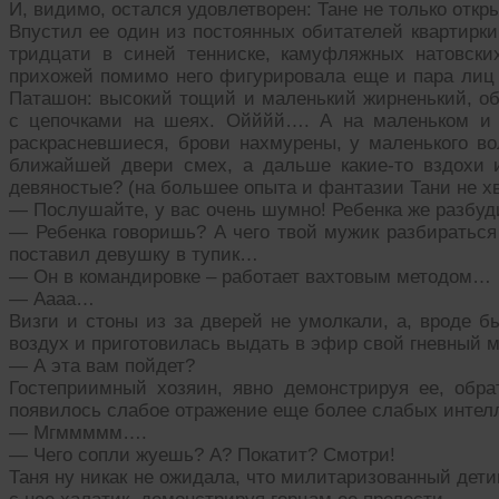
И, видимо, остался удовлетворен: Тане не только отк
Впустил ее один из постоянных обитателей квартирки
тридцати в синей тенниске, камуфляжных натовски
прихожей помимо него фигурировала еще и пара лиц 
Паташон: высокий тощий и маленький жирненький, оба
с цепочками на шеях. Ойййй…. А на маленьком и
раскрасневшиеся, брови нахмурены, у маленького во
ближайшей двери смех, а дальше какие-то вздохи 
девяностые? (на большее опыта и фантазии Тани не х
— Послушайте, у вас очень шумно! Ребенка же разбуд
— Ребенка говоришь? А чего твой мужик разбираться
поставил девушку в тупик…
— Он в командировке – работает вахтовым методом…
— Аааа…
Визги и стоны из за дверей не умолкали, а, вроде 
воздух и приготовилась выдать в эфир свой гневный 
— А эта вам пойдет?
Гостеприимный хозяин, явно демонстрируя ее, обр
появилось слабое отражение еще более слабых интел
— Мгммммм….
— Чего сопли жуешь? А? Покатит? Смотри!
Таня ну никак не ожидала, что милитаризованный дети