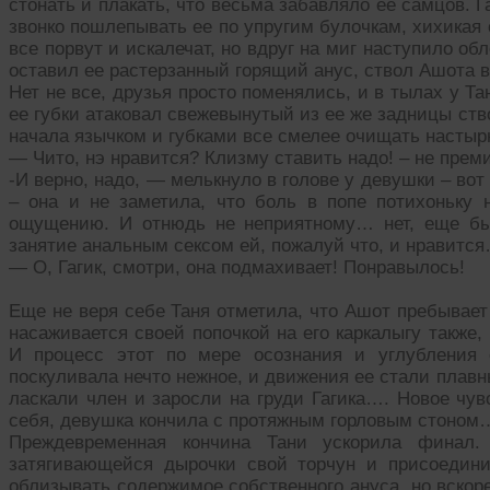
стонать и плакать, что весьма забавляло ее самцов. Г
звонко пошлепывать ее по упругим булочкам, хихикая о
все порвут и искалечат, но вдруг на миг наступило обл
оставил ее растерзанный горящий анус, ствол Ашота в
Нет не все, друзья просто поменялись, и в тылах у Т
ее губки атаковал свежевынутый из ее же задницы ств
начала язычком и губками все смелее очищать настыр
— Чито, нэ нравится? Клизму ставить надо! – не преми
-И верно, надо, — мелькнуло в голове у девушки – вот
– она и не заметила, что боль в попе потихоньку 
ощущению. И отнюдь не неприятному… нет, еще был
занятие анальным сексом ей, пожалуй что, и нравится
— О, Гагик, смотри, она подмахивает! Понравылось!
Еще не веря себе Таня отметила, что Ашот пребывает
насаживается своей попочкой на его каркалыгу также,
И процесс этот по мере осознания и углубления
поскуливала нечто нежное, и движения ее стали плав
ласкали член и заросли на груди Гагика…. Новое чув
себя, девушка кончила с протяжным горловым стоном
Преждевременная кончина Тани ускорила финал
затягивающейся дырочки свой торчун и присоедини
облизывать содержимое собственного ануса, но вско