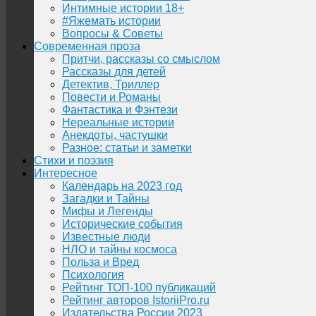
Интимные истории 18+
#Яжемать истории
Вопросы & Советы
Современная проза
Притчи, рассказы со смыслом
Рассказы для детей
Детектив, Триллер
Повести и Романы
Фантастика и Фэнтези
Нереальные истории
Анекдоты, частушки
Разное: статьи и заметки
Стихи и поэзия
Интересное
Календарь на 2023 год
Загадки и Тайны
Мифы и Легенды
Исторические события
Известные люди
НЛО и тайны космоса
Польза и Вред
Психология
Рейтинг ТОП-100 публикаций
Рейтинг авторов IstoriiPro.ru
Издательства России 2023