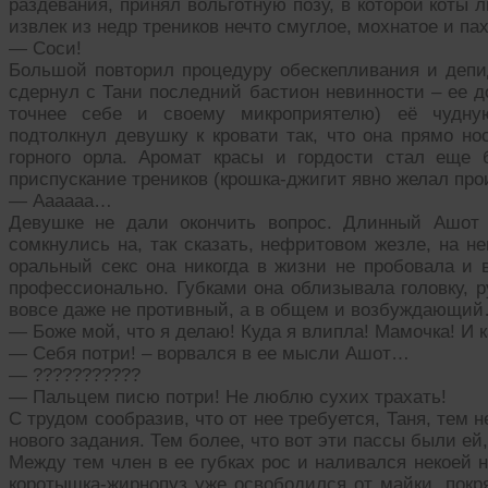
раздевания, принял вольготную позу, в которой коты 
извлек из недр треников нечто смуглое, мохнатое и п
— Соси!
Большой повторил процедуру обескепливания и депид
сдернул с Тани последний бастион невинности – ее д
точнее себе и своему микроприятелю) её чудную
подтолкнул девушку к кровати так, что она прямо но
горного орла. Аромат красы и гордости стал еще 
приспускание треников (крошка-джигит явно желал про
— Аааааа…
Девушке не дали окончить вопрос. Длинный Ашот 
сомкнулись на, так сказать, нефритовом жезле, на н
оральный секс она никогда в жизни не пробовала и 
профессионально. Губками она облизывала головку, 
вовсе даже не противный, а в общем и возбуждающий…
— Боже мой, что я делаю! Куда я влипла! Мамочка! И к
— Себя потри! – ворвался в ее мысли Ашот…
— ???????????
— Пальцем писю потри! Не люблю сухих трахать!
С трудом сообразив, что от нее требуется, Таня, тем
нового задания. Тем более, что вот эти пассы были е
Между тем член в ее губках рос и наливался некоей 
коротышка-жирнопуз уже освободился от майки, покр