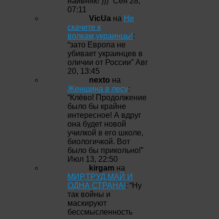
наивняк! )))
”
Сен 28,
07:11
VicUa
на
Не
скачите к
волкам,украинцы!
:
“
зато Европа не
убивает украинцев в
оличии от России
”
Авг
20, 13:45
nexto
на
Женщина в лесу
:
“
Клёво! Продолжение
было бы крайне
интересное! А вдруг
она будет новой
училкой в его школе,
биологичкой. Вот
было бы прикольно!
”
Июл 13, 22:50
kirgam
на
МИР,ТРУД,МАЙ И
ОДНА СТРАНА!
: “
Ну
так войны и
маскируют
бессмысленность