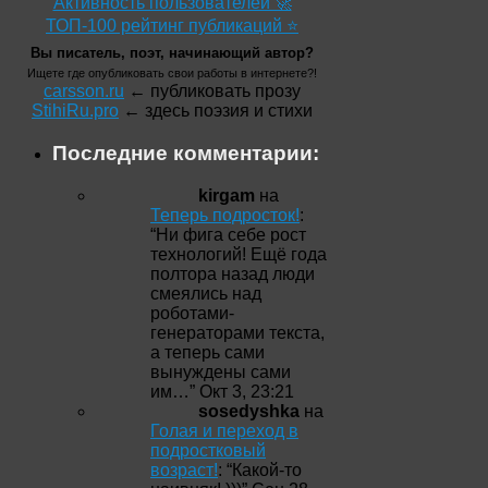
Активность пользователей 🚀
ТОП-100 рейтинг публикаций ⭐
Вы писатель, поэт, начинающий автор?
Ищете где опубликовать свои работы в интернете?!
carsson.ru
← публиковать прозу
StihiRu.pro
← здесь поэзия и стихи
Последние комментарии:
kirgam
на
Теперь подросток!
:
“
Ни фига себе рост
технологий! Ещё года
полтора назад люди
смеялись над
роботами-
генераторами текста,
а теперь сами
вынуждены сами
им…
”
Окт 3, 23:21
sosedyshka
на
Голая и переход в
подростковый
возраст!
: “
Какой-то