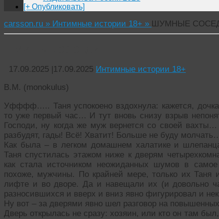
[+ Опубликовать]
carsson.ru »
Интимные истории 18+ »
ШУМНЫЕ СОСЕ
ШУМНЫЕ СОСЕДИ
17.09.2025
|
17.09.2025
Интимные истории 18+
В.М. (monokulus)
Уфффф….. Таня успокоено вздохнула: кажется, дочка 
то уже первый час… И тут вновь снизу взрыв непоня
Господи, ну когда же муж вернется со своей вахты
разбудят, гады! Всё! Хватит! Больше не буду молчать
Как была – в легком домашнем халатике и шлепанц
Таня спустилась этажом ниже к дверям четырехкомна
как стала источником неожиданных шумов в самое
похоже, мужчины. По крайней мере, только их Таня 
лифте и во дворе. Да и навещали их (и довольно ча
разносившихся и вверх и вниз явно фигурировал и не
Ну вот – за дверями явно шел разговор на повышенны
Дверь открылась не сразу: хозяин, или кто он там был,