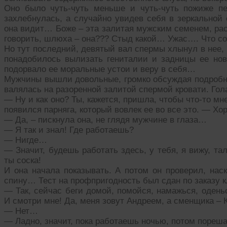
Оно было чуть-чуть меньше и чуть-чуть пожиже пе
захлебнулась, а случайно увидев себя в зеркальной 
она видит… Боже – эта залитая мужским семенем, рас
говорить, шлюха – она??? Стыд какой… Ужас…. Что со
Но тут последний, девятый вал спермы хлынул в нее,
понадобилось вылизать гениталии и задницы ее но
подорвало ее моральные устои и веру в себя…
Мужчины вышли довольные, громко обсуждая подробно
валялась на разоренной залитой спермой кровати. Гол
— Ну и как оно? Ты, кажется, пришла, чтобы что-то мне
появился парняга, который вовлек ее во все это. — Х
— Да, – пискнула она, не глядя мужчине в глаза…
— Я так и знал! Где работаешь?
— Нигде…
— Значит, будешь работать здесь, у тебя, я вижу, тал
ты соска!
И она начала показывать. А потом он проверил, наск
спину… Тест на профпригодность был сдан по заказу к
— Так, сейчас беги домой, помойся, намажься, одень
И смотри мне! Да, меня зовут Андреем, а сменщика – К
— Нет…
— Ладно, значит, пока работаешь ночью, потом пореша