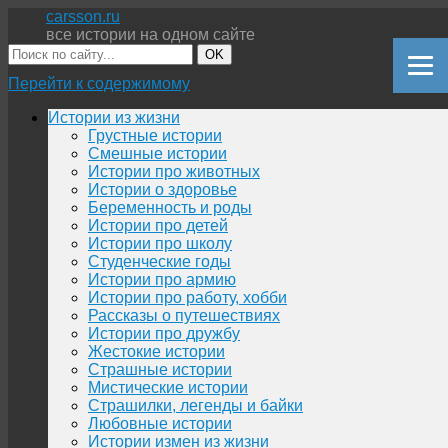
carsson.ru
все истории на одном сайте
OK
Перейти к содержимому
Истории из жизни
Грустные истории
Смешные истории
Истории про животных
Истории о здоровье
Беременность и роды
Истории про детей
Истории про школу
Студенческие годы
Истории про армию
Истории про работу, хобби
Рассказы о путешествиях
Истории про дружбу
Жестокие истории
Страшные истории
Мистические истории
Страшилки, легенды и байки
Любовные истории
Истории измен из жизни