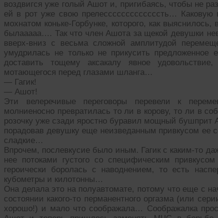
воздвигся уже голый Ашот и, пригибаясь, чтобы не ра
ей в рот уже свою прелесссссссссссссть… Каковую п
мохнатом коньке-Горбунке, которого, как выяснилось,
былааааа…. Так что член Ашота за щекой девушки нев
вверх-вниз с весьма сложной амплитудой перемещ
умудрилась не только не прикусить предложенное 
доставить тощему аксакалу явное удовольствие,
мотающегося перед глазами шланга…
— Гагик!
— Ашот!
Эти велеречивые переговоры перевели к переме
молниеносно превратилась то ли в корову, то ли в со
розочку уже сзади яростно буравил мощный бушприт Аш
порадовав девушку еще неизведанным привкусом ее с
сладкие…
Впрочем, послевкусие было иным. Гагик с каким-то д
нее потоками густого со специфическим привкусом
героически боролась с наводнением, то есть насп
кубометры и килотонны…
Она делала это на полуавтомате, потому что еще с н
состоянии какого-то перманентного оргазма (или серии
хорошо!) и мало что соображала… Соображалка просн