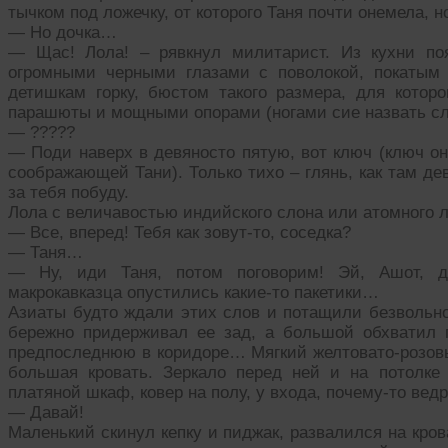
тычком под ложечку, от которого Таня почти онемела, 
— Но дочка…
— Щас! Лола! – рявкнул милитарист. Из кухни по
огромными черными глазами с поволокой, покатым
детишкам горку, бюстом такого размера, для кото
парашюты и мощными опорами (ногами сие назвать с
— ?????
— Поди наверх в девяносто пятую, вот ключ (ключ он
соображающей Тани). Только тихо – глянь, как там дев
за тебя побуду.
Лола с величавостью индийского слона или атомного л
— Все, вперед! Тебя как зовут-то, соседка?
— Таня…
— Ну, иди Таня, потом поговорим! Эй, Ашот, д
макрокавказца опустились какие-то пакетики…
Азиаты будто ждали этих слов и потащили безвольн
бережно придерживал ее зад, а большой обхватил 
предпоследнюю в коридоре… Мягкий желтовато-розовы
большая кровать. Зеркало перед ней и на потолке (
платяной шкаф, ковер на полу, у входа, почему-то вед
— Давай!
Маленький скинул кепку и пиджак, развалился на кров