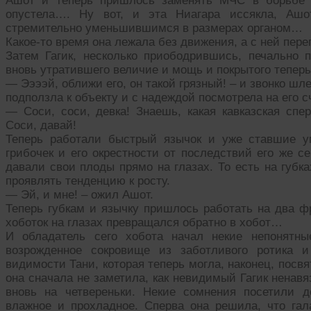
Ашот и теперь пришлось заменять МЧС в борьбе 
опустела…. Ну вот, и эта Ниагара иссякла, Аш
стремительно уменьшившимся в размерах органом…
Какое-то время она лежала без движения, а с ней пе
Затем Гагик, несколько приободрившись, печально п
вновь утратившего величие и мощь и покрытого тепе
— Ээээй, оближи его, он такой грязный! – и звонко шл
подползла к объекту и с надеждой посмотрела на его с
— Соси, соси, девка! Знаешь, какая кавказская спе
Соси, давай!
Теперь работали быстрый язычок и уже ставшие у
грибочек и его окрестности от последствий его же 
давали свои плоды прямо на глазах. То есть на губка
проявлять тенденцию к росту.
— Эй, и мне! – ожил Ашот.
Теперь губкам и язычку пришлось работать на два фр
хоботок на глазах превращался обратно в хобот…
И обладатель сего хобота начал некие непонятн
возрожденное сокровище из заботливого ротика 
видимости Тани, которая теперь могла, наконец, пос
она сначала не заметила, как невидимый Гагик ненавя
вновь на четвереньки. Некие сомнения посетили д
влажное и прохладное. Сперва она решила, что гал