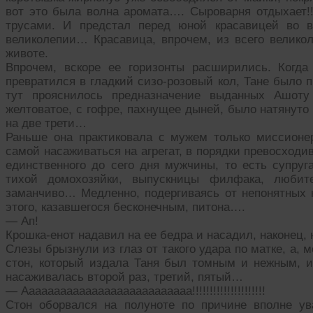
вот это была волна аромата…. Сыроварня отдыхает!!!
трусами. И предстал перед юной красавицей во в
великолепии… Красавица, впрочем, из всего великол
животе.
Впрочем, вскоре ее горизонты расширились. Когд
превратился в гладкий сизо-розовый кол, Тане было п
тут прояснилось предназначение выданных Ашоту 
желтоватое, с гофре, пахнущее дыней, было натянуто
на две трети…
Раньше она практиковала с мужем только миссионер
самой насаживаться на агрегат, в порядки превосходи
единственного до сего дня мужчины, то есть супру
тихой домохозяйки, выпускницы филфака, любит
заманчиво… Медленно, подергиваясь от непонятных н
этого, казавшегося бесконечным, питона….
— Ап!
Крошка-енот надавил на ее бедра и насадил, наконец,
Слезы брызнули из глаз от такого удара по матке, а,
стон, который издала Таня был томным и нежным, и
насаживалась второй раз, третий, пятый…
— Ааааааааааааааааааааааааааа!!!!!!!!!!!!!!!!!!!!!
Стон оборвался на полуноте по причине вполне ув