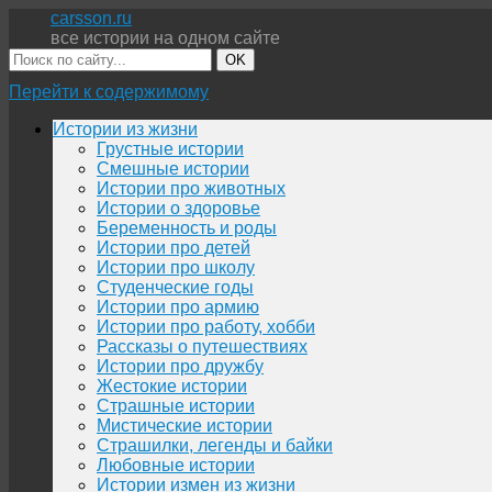
carsson.ru
все истории на одном сайте
OK
Перейти к содержимому
Истории из жизни
Грустные истории
Смешные истории
Истории про животных
Истории о здоровье
Беременность и роды
Истории про детей
Истории про школу
Студенческие годы
Истории про армию
Истории про работу, хобби
Рассказы о путешествиях
Истории про дружбу
Жестокие истории
Страшные истории
Мистические истории
Страшилки, легенды и байки
Любовные истории
Истории измен из жизни