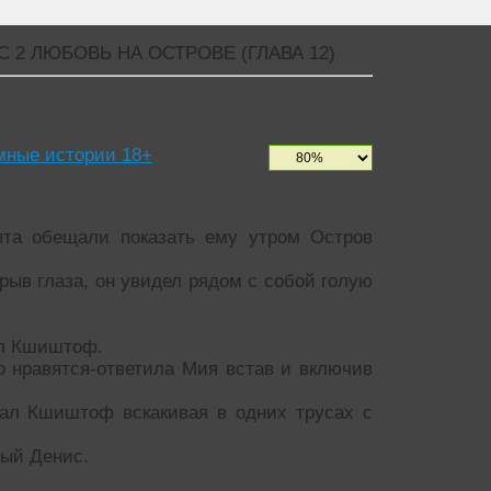
 2 ЛЮБОВЬ НА ОСТРОВЕ (ГЛАВА 12)
ГЛАВА 12)
мные истории 18+
ята обещали показать ему утром Остров
крыв глаза, он увидел рядом с собой голую
ил Кшиштоф.
то нравятся-ответила Мия встав и включив
зал Кшиштоф вскакивая в одних трусах с
лый Денис.