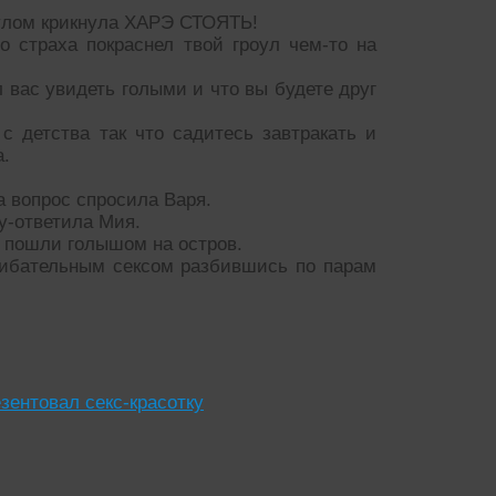
оулом крикнула ХАРЭ СТОЯТЬ!
 страха покраснел твой гроул чем-то на
л вас увидеть голыми и что вы будете друг
с детства так что садитесь завтракать и
а.
а вопрос спросила Варя.
у-ответила Мия.
й пошли голышом на остров.
шибательным сексом разбившись по парам
езентовал секс-красотку