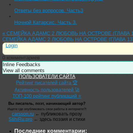
Ответы без вопросов. Часть3
Ночной Катарсис. Часть 3.
«
СЕМЕЙКА АДАМС 2 ЛЮБОВЬ НА ОСТРОВЕ (ГЛАВА 1
СЕМЕЙКА АДАМС 2 ЛЮБОВЬ НА ОСТРОВЕ (ГЛАВА 13
Login
0
комментариев
Inline Feedbacks
View all comments
ПОЛЬЗОВАТЕЛИ САЙТА
Рейтинг писателей сайта 🏆
Активность пользователей 🚀
ТОП-100 рейтинг публикаций ⭐
Вы писатель, поэт, начинающий автор?
Ищете где опубликовать свои работы в интернете?!
carsson.ru
← публиковать прозу
StihiRu.pro
← здесь поэзия и стихи
Последние комментарии: