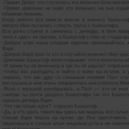
-Привет Денис что случилось кто включил блэк-металл
-Привет девчонки не знаю кто включил, но она изд
обнимая Амалию.
Когда ребята все вместе вошли в комнату Кшиштоф
металл Мия пыталась стянуть трусы с Кшиштофа.
Все долго стояли и смеялись с детворы, а Мия пов
типа я здесь не причём, а Кшиштоф стоял от стыда кр
-Доброе утро наша сладкая парочка признавайтесь 
Варя.
-Доброе Варя прости это я случайно включил Мия зде
-Девчонки Кшиштоф меня покрывает это я включила её,
-И зачем ты её включила и где ты её нашла? -спросила
-Чтобы вас разбудить и пойти с вами на остров, а 
сказала, что вас друг со смешным именем Поэт слу
послушала и мне очень понравилась она-ответила Мия
-Ясно с музыкой разобрались, а Поэт — это не имя 
смотрю ты почти раздела Кшиштофа так что Кшишто
сказала детворе Варя.
-Что так голым идти? -спросил Кшиштоф.
-Да, а что здесь такого мы здесь как видишь все голые
Сказав Варя пошла на кухню где Яна приготовила
поцеловала в сочные алые медовые уста и не заметил