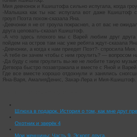
голый Кшиштоф.
Мия девчонок и Кшиштофа сильно испугала, когда гр
-Малышка как ты нас испугала вот даже Кшиштоф со
гроул Поэта похож-сказала Яна.
-Девчонки я не от гроула покраснел, а от вас не ожида
друга целовать-сказал Кшиштоф.
-А что здесь плохого мы с Варей любим друг друга 
пойдем на остров там нас уже ребята ждут-сказала Ян
-Девчонки, а когда к нам приедет Поэт?- спросила Мия.
-А тебе он зачем чтобы с ним гроулить? — вопросом н
-Да буду с ним гроулить вы-же не любите такую музык
Детвора быстро позавтракала и вместе с Яной и Варе
Где все вместе хорошо отдохнули и занялись сногс
Яна-Варя, АмалияДенис, Захар-Лера и Мия-Кшиштоф.
Читать похожие истории:
Шлюха в подарок. История о том, как мне друг пр
Охотник и зверёк 4
Мои женщины: Часть 9. Эскорт друга.