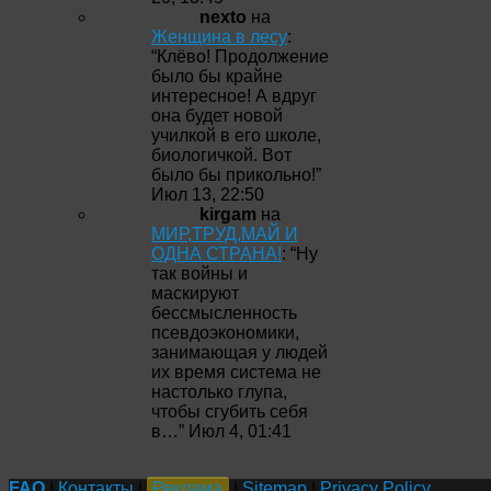
nexto
на
Женщина в лесу
:
“
Клёво! Продолжение
было бы крайне
интересное! А вдруг
она будет новой
училкой в его школе,
биологичкой. Вот
было бы прикольно!
”
Июл 13, 22:50
kirgam
на
МИР,ТРУД,МАЙ И
ОДНА СТРАНА!
: “
Ну
так войны и
маскируют
бессмысленность
псевдоэкономики,
занимающая у людей
их время система не
настолько глупа,
чтобы сгубить себя
в…
”
Июл 4, 01:41
FAQ
|
Контакты
|
Реклама
|
Sitemap
|
Privacy Policy