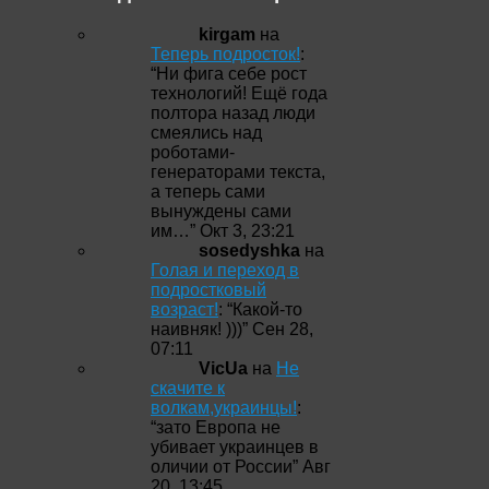
kirgam
на
Теперь подросток!
:
“
Ни фига себе рост
технологий! Ещё года
полтора назад люди
смеялись над
роботами-
генераторами текста,
а теперь сами
вынуждены сами
им…
”
Окт 3, 23:21
sosedyshka
на
Голая и переход в
подростковый
возраст!
: “
Какой-то
наивняк! )))
”
Сен 28,
07:11
VicUa
на
Не
скачите к
волкам,украинцы!
:
“
зато Европа не
убивает украинцев в
оличии от России
”
Авг
20, 13:45