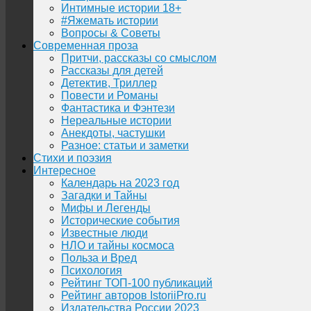
Интимные истории 18+
#Яжемать истории
Вопросы & Советы
Современная проза
Притчи, рассказы со смыслом
Рассказы для детей
Детектив, Триллер
Повести и Романы
Фантастика и Фэнтези
Нереальные истории
Анекдоты, частушки
Разное: статьи и заметки
Стихи и поэзия
Интересное
Календарь на 2023 год
Загадки и Тайны
Мифы и Легенды
Исторические события
Известные люди
НЛО и тайны космоса
Польза и Вред
Психология
Рейтинг ТОП-100 публикаций
Рейтинг авторов IstoriiPro.ru
Издательства России 2023