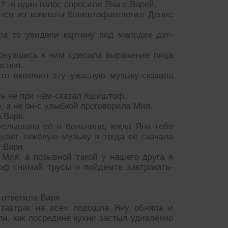
? -в один голос спросили Яна с Варей.
аётся из комнаты Кшиштофаответил Денис
а то увидели картину под мелодик дэт-
ернувшись к ним сделала выражение лица
аснея.
кто включил эту ужасную музыку-сказала
сь не при чём-сказал Кшиштоф.
 а не он-с улыбкой проговорила Мия.
 Варя.
услышала её в больнице, когда Яна тебе
шает тяжёлую музыку я тогда её скачала
 Вари.
Мия, а позывной такой у нашего друга я
ф снимай трусы и пойдемте завтракать-
-ответила Варя.
 завтрак на всех подошла Яну обняла и
и, как посредине кухни застыл удивлённо