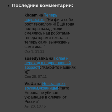
Последние комментарии:
kirgam
на
Теперь
подросток!
: “
Ни фига себе
рост технологий! Ещё года
полтора назад люди
смеялись над роботами-
генераторами текста, а
теперь сами вынуждены
сами им…
”
Окт 3, 23:21
sosedyshka
на
Голая и
переход в подростковый
возраст!
: “
Какой-то наивняк!
)))
”
Сен 28, 07:11
VicUa
на
Не скачите к
волкам,украинцы!
: “
зато
Европа не убивает
украинцев в оличии от
России
”
Авг 20, 13:45