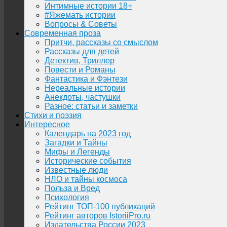
Интимные истории 18+
#Яжемать истории
Вопросы & Советы
Современная проза
Притчи, рассказы со смыслом
Рассказы для детей
Детектив, Триллер
Повести и Романы
Фантастика и Фэнтези
Нереальные истории
Анекдоты, частушки
Разное: статьи и заметки
Стихи и поэзия
Интересное
Календарь на 2023 год
Загадки и Тайны
Мифы и Легенды
Исторические события
Известные люди
НЛО и тайны космоса
Польза и Вред
Психология
Рейтинг ТОП-100 публикаций
Рейтинг авторов IstoriiPro.ru
Издательства России 2023