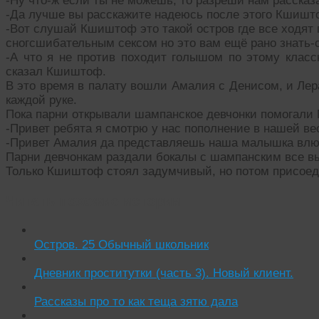
-Ну что-ж если ты не можешь, то разреши нам рассказ
-Да лучше вы расскажите надеюсь после этого Кшишт
-Вот слушай Кшиштоф это такой остров где все ходя
сногсшибательным сексом но это вам ещё рано знать-
-А что я не против походит голышом по этому класс
сказал Кшиштоф.
В это время в палату вошли Амалия с Денисом, и Лер
каждой руке.
Пока парни открывали шампанское девчонки помогали 
-Привет ребята я смотрю у нас пополнение в нашей в
-Привет Амалия да представляешь наша малышка влюб
Парни девчонкам раздали бокалы с шампанским все в
Только Кшиштоф стоял задумчивый, но потом присоед
Читать похожие истории:
Остров. 25 Обычный школьник
Дневник проститутки (часть 3). Новый клиент.
Рассказы про то как теща зятю дала