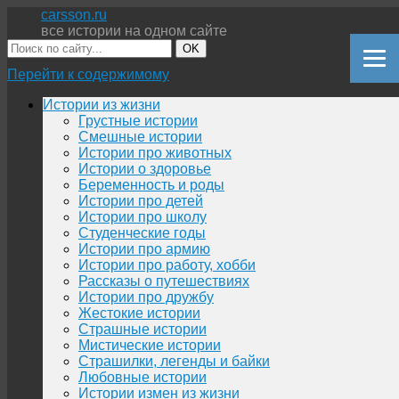
carsson.ru
все истории на одном сайте
OK
Перейти к содержимому
Истории из жизни
Грустные истории
Смешные истории
Истории про животных
Истории о здоровье
Беременность и роды
Истории про детей
Истории про школу
Студенческие годы
Истории про армию
Истории про работу, хобби
Рассказы о путешествиях
Истории про дружбу
Жестокие истории
Страшные истории
Мистические истории
Страшилки, легенды и байки
Любовные истории
Истории измен из жизни