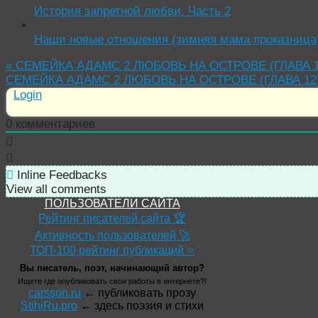
История запретной любви. Часть 2
Наши новые отношения (зимняя мама проказница
«
СЕМЕЙКА АДАМС 2 ЛЮБОВЬ НА ОСТРОВЕ (ГЛАВА 1
СЕМЕЙКА АДАМС 2 ЛЮБОВЬ НА ОСТРОВЕ (ГЛАВА 12
Login
0
комментариев
Inline Feedbacks
View all comments
ПОЛЬЗОВАТЕЛИ САЙТА
Рейтинг писателей сайта 🏆
Активность пользователей 🚀
ТОП-100 рейтинг публикаций ⭐
Вы писатель, поэт, начинающий автор?
Ищете где опубликовать свои работы в интернете?!
carsson.ru
← публиковать прозу
StihiRu.pro
← здесь поэзия и стихи