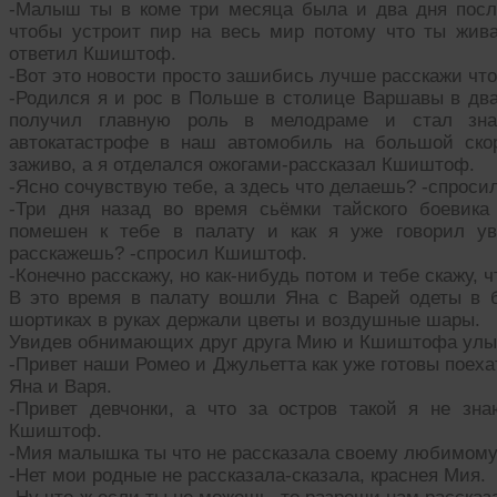
-Малыш ты в коме три месяца была и два дня посл
чтобы устроит пир на весь мир потому что ты жив
ответил Кшиштоф.
-Вот это новости просто зашибись лучше расскажи что
-Родился я и рос в Польше в столице Варшавы в два
получил главную роль в мелодраме и стал зна
автокатастрофе в наш автомобиль на большой скор
заживо, а я отделался ожогами-рассказал Кшиштоф.
-Ясно сочувствую тебе, а здесь что делаешь? -спроси
-Три дня назад во время сьёмки тайского боевик
помешен к тебе в палату и как я уже говорил у
расскажешь? -спросил Кшиштоф.
-Конечно расскажу, но как-нибудь потом и тебе скажу, 
В это время в палату вошли Яна с Варей одеты в 
шортиках в руках держали цветы и воздушные шары.
Увидев обнимающих друг друга Мию и Кшиштофа улыб
-Привет наши Ромео и Джульетта как уже готовы поех
Яна и Варя.
-Привет девчонки, а что за остров такой я не зн
Кшиштоф.
-Мия малышка ты что не рассказала своему любимому 
-Нет мои родные не рассказала-сказала, краснея Мия.