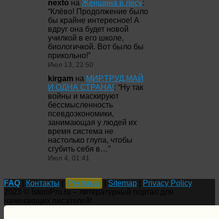
nexto
на
Женщина в лесу
:
“
Клёво! Продолжение было
бы крайне интересное! А
вдруг она будет новой
училкой в его школе,
биологичкой. Вот было бы
прикольно!
”
Июл 13, 22:50
kirgam
на
МИР,ТРУД,МАЙ
И ОДНА СТРАНА!
: “
Ну так
войны и маскируют
бессмысленность
псевдоэкономики,
занимающая у людей их
время система не
настолько глупа, чтобы
сгубить себя в…
”
Июл 4, 01:41
FAQ
|
Контакты
|
Реклама
|
Sitemap
|
Privacy Policy
2023 © IstoriiPro.ru – литературный портал для
начинающих писателей!